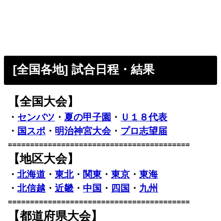
[全国各地] 試合日程・結果
【全国大会】
・
センバツ
・
夏の甲子園
・
Ｕ１８代表
・
国スポ
・
明治神宮大会
・
プロ志望届
=========================================
【地区大会】
・
北海道
・
東北
・
関東
・
東京
・
東海
・
北信越
・
近畿
・
中国
・
四国
・
九州
=========================================
【都道府県大会】