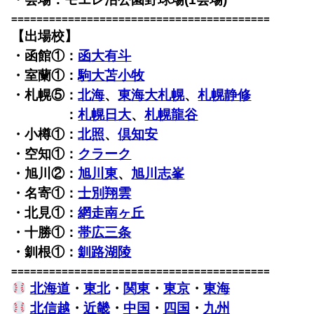
=========================================
【出場校】
・函館①：
函大有斗
・室蘭①：
駒大苫小牧
・札幌⑤：
北海
、
東海大札幌
、
札幌静修
・札幌⑤
：
札幌日大
、
札幌龍谷
・小樽①：
北照
、
倶知安
・空知①：
クラーク
・旭川②：
旭川東
、
旭川志峯
・名寄①：
士別翔雲
・北見①：
網走南ヶ丘
・十勝①：
帯広三条
・釧根①：
釧路湖陵
=========================================
北海道
・
東北
・
関東
・
東京
・
東海
北信越
・
近畿
・
中国
・
四国
・
九州