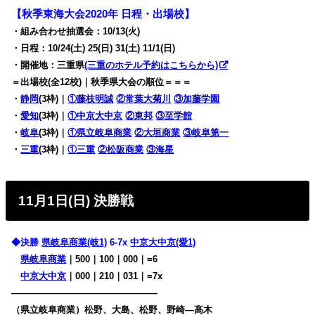
【秋季東海大会2020年 日程・出場校】
・組み合わせ抽選会：10/13(火)
・日程：10/24(土) 25(日)
31(土) 11/1(日)
・開催地：三重県
(三重のホテル予約はこちらから)
＝出場校(全12校)｜秋季県大会の順位＝＝＝
・
静岡
(3枠)｜
①藤枝明誠
②常葉大菊川
③加藤学園
・
愛知
(3枠)｜
①中京大中京
②東邦
③至学館
・
岐阜
(3枠)｜
①県立岐阜商業
②大垣商業
③岐阜第一
・
三重
(3枠)｜
①三重
②松阪商業
③海星
11月1日(日) 決勝戦
◆決勝
県岐阜商業(岐1)
6-7x
中京大中京(愛1)
県岐阜商業
｜500｜100｜000｜=6
中京大中京
｜000｜210｜031｜=7x
————————————————
（県立岐阜商業）松野、大島、松野、野崎―高木