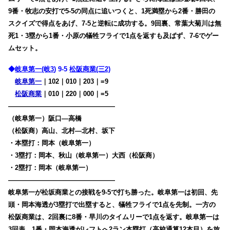
9番・牧志の安打で5-5の同点に追いつくと、1死満塁から2番・勝田の
スクイズで得点をあげ、7-5と逆転に成功する。9回裏、常葉大菊川は無
死1・3塁から1番・小原の犠牲フライで1点を返すも及ばず、7-6でゲー
ムセット。
◆
岐阜第一(岐3
) 9-5
松阪商業(三2)
岐阜第一
｜102｜010｜203｜=9
松阪商業
｜010｜220｜000｜=5
————————————————
（岐阜第一）阪口―高橋
（松阪商）高山、北村―北村、坂下
・本塁打：岡本（岐阜第一）
・3塁打：岡本、秋山（岐阜第一）大西（松阪商）
・2塁打：岡本（岐阜第一）
————————————————
岐阜第一が松坂商業との接戦を9-5で打ち勝った。岐阜第一は初回、先
頭・岡本海透が3塁打で出塁すると、犠牲フライで1点を先制。一方の
松阪商業は、2回裏に8番・早川のタイムリーで1点を返す。岐阜第一は
3回表、1番・岡本海透がレフトへ2ラン本塁打（高校通算12本目）を放