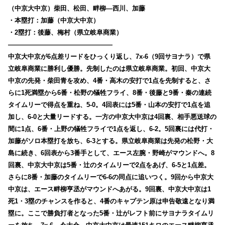
（中京大中京）柴田、松田、畔柳―西川、加藤
・本塁打：加藤（中京大中京）
・2塁打：後藤、梅村（県立岐阜商業）
————————————————
中京大中京が6点差リードをひっくり返し、7x-6（9回サヨナラ）で県
立岐阜商業に勝利し優勝。
先制したのは県立岐阜商業。初回、中京大
中京の先発・柴田青を攻め、4番・高木の安打で1点を先制すると、さ
らに1死満塁から6番・松野の犠牲フライ、8番・後藤と9番・秦の連続
タイムリーで得点を重ね、5-0。4回表には5番・山本の安打で1点を追
加し、6-0と大量リードする。一方の中京大中京は4回裏、相手悪送球の
間に1点、6番・上野の犠牲フライで1点を返し、6-2。5回裏には代打・
加藤がソロ本塁打を放ち、6-3とする。県立岐阜商業は先発の松野・大
島に続き、6回表から3番手として、エース左腕・野崎がマウンドへ。8
回裏、中京大中京は5番・辻のタイムリーで2点をあげ、6-5と1点差。
さらに8番・加藤のタイムリーで6-6の同点に追いつく。9回から中京大
中京は、エース畔柳亨丞がマウンドへあがる。9回裏、中京大中京は1
死1・3塁のチャンスを作ると、4番のキャプテン原は申告敬遠となり満
塁に。ここで勝負打者となった5番・辻がレフト前にサヨナラタイムリ