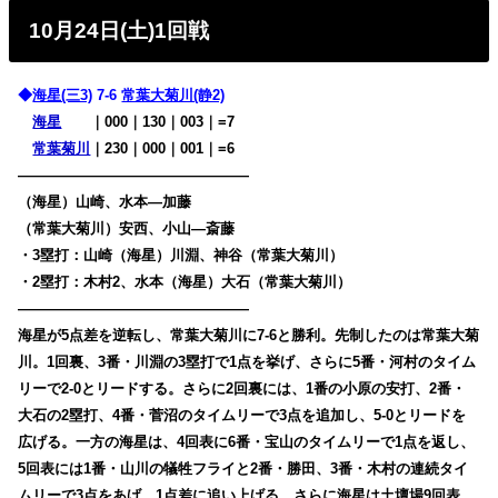
10月24日(土)1回戦
◆
海星(三3)
7-6
常葉大菊川(静2)
海星
・・
｜000｜130｜003｜=7
常葉菊川
｜230｜000｜001｜=6
————————————————
（海星）山崎、水本―加藤
（常葉大菊川）安西、小山―斎藤
・3塁打：山崎（海星）川淵、神谷（常葉大菊川）
・2塁打：木村2、水本（海星）大石（常葉大菊川）
————————————————
海星が5点差を逆転し、常葉大菊川に7-6と勝利。先制したのは常葉大菊
川。1回裏、3番・川淵の3塁打で1点を挙げ、さらに5番・河村のタイム
リーで2-0とリードする。さらに2回裏には、1番の小原の安打、2番・
大石の2塁打、4番・菅沼のタイムリーで3点を追加し、5-0とリードを
広げる。一方の海星は、4回表に6番・宝山のタイムリーで1点を返し、
5回表には1番・山川の犠牲フライと2番・勝田、3番・木村の連続タイ
ムリーで3点をあげ、1点差に追い上げる。さらに海星は土壇場9回表、