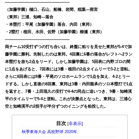
————————————————
（加藤学園）樋口、石山、船橋、岩間、稲葉―雨宮
（東邦）三浦、知崎―落合
・本塁打：平尾（加藤学園）落合、内田（東邦）
・2塁打：植田、水田、佐野（加藤学園）柳瀬（東邦）
————————————————
両チーム10安打ずつの打ち合いは、終盤に粘りを見せた東邦が5-4で加
藤学園に勝利。先制したのは東邦。4回裏に6番の落合がレフトへ2ラン
本塁打を放ち2点をリード。しかし加藤学園は、5回表に内野ゴロの間
に1点をあげると、7回表には3番・植田の2点タイムリーで3-2と逆転。
さらに8回表には8番・平尾のソロホームランで1点を加え、4-2とリー
ドする。しかし直後の8回裏、東邦は3番・内田龍承のソロ本塁打で1点
を返すと、7番・上田琉久の安打で4-4の同点に追いつき、9番・知崎滉
平のタイムリーで5-4と逆転。これが決勝点となった。東邦は、三浦心
空と知崎滉平の2投手が半分ずつのイニングを粘投した。
目次
[
非表示
]
秋季東海大会 高校野球 2020年