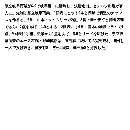
県立岐阜商業が6-0で岐阜第一に勝利し、決勝進出。センバツ出場が有
力に。
先制は県立岐阜商業、1回表にヒット2本と四球で満塁のチャン
スを作ると、5番・山本のタイムリーで2点、8番・秦の安打と押出四球
でさらに2点をあげ、4-0とする。2回表には4番・高木の犠牲フライで1
点、5回表には相手失策から1点をあげ、6-0とリードを広げた。県立岐
阜商業のエース左腕・野崎慎裕は、東邦戦に続いての完封勝利。9回を
一人で投げ抜き、被安打8・与死四球3・奪三振8と好投した。