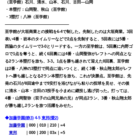
（至学館）石川、清水、山本、石川、古田―山岡
・本塁打：山岡聖、秋山（至学館）
・3塁打：八神（至学館）
————————————————
至学館が大垣商業との接戦を6-4で制した。先制したのは大垣商業。3回
表い4番・岩本のタイムリーなどで2点を先制すると、5回表には5番・
西脇のタイムリーで3-0とリードする。一方の至学館は、5回裏に内野ゴ
ロで1点を奪うと、続く6回裏には4番・山岡聖弥がレフトへの同点とな
る2ラン本塁打を放ち、3-3。1点を勝ち越されて迎えた8回裏、至学館
は2番・八神の3塁打で同点に追いつくと、続く3番・秋山翔太郎がレフ
トへ勝ち越しとなる2ラン本塁打を放ち、これが決勝点。至学館は、先
発の石川が8回途中まで9安打を浴びながら粘りの投球を見せ、その後
に清水・山本・古田の3投手を小まめに継投し逃げ切った。打っては、
4番・山岡聖弥（双子の山岡兄弟の兄）が同点2ラン、3番・秋山翔太郎
が勝ち越し2ランを放つ活躍をみせた。
◆
加藤学園(静3)
4-5
東邦(愛2)
加藤学園
｜000｜010｜210｜=4
東邦
・
・
｜000｜200｜03x｜=5