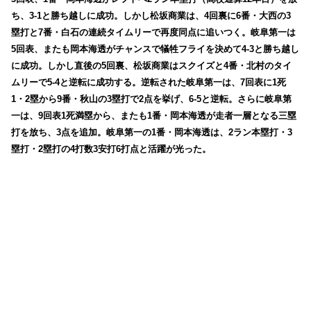
ち、3-1と勝ち越しに成功。しかし松坂商業は、4回裏に6番・大西の3
塁打と7番・白石の連続タイムリーで再度同点に追いつく。岐阜第一は
5回表、またも岡本海透がチャンスで犠牲フライを決めて4-3と勝ち越し
に成功。しかし直後の5回裏、松坂商業はスクイズと4番・北村のタイ
ムリーで5-4と逆転に成功する。逆転された岐阜第一は、7回表に1死
1・2塁から9番・秋山の3塁打で2点を挙げ、6-5と逆転。さらに岐阜第
一は、9回表1死満塁から、またも1番・岡本海透が走者一層となる三塁
打を放ち、3点を追加。岐阜第一の1番・岡本海透は、2ラン本塁打・3
塁打・2塁打の4打数3安打6打点と活躍が光った。