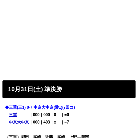
10月31日(土) 準決勝
◆
三重(三1)
0-7
中京大中京(愛1)
(7回コ)
三重
・・・
｜000
｜000｜0
00
｜=0
中京大中京
｜000｜403｜x
00
｜=7
————————————————
（三重）堀田、尾崎、近藤、尾崎、上野―服部