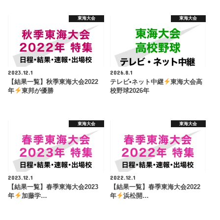
東海大会
東海大会
2023.12.1
2026.8.1
【結果一覧】秋季東海大会2022
テレビ•ネット中継
東海大会高
年
東邦が優勝
校野球2026年
東海大会
東海大会
2023.12.1
2022.12.1
【結果一覧】春季東海大会2023
【結果一覧】春季東海大会2022
年
加藤学…
年
浜松開…