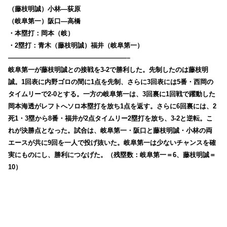
（藤枝明誠）小林―荻原
（岐阜第一）阪口―高橋
・本塁打：岡本（岐）
・2塁打：青木（藤枝明誠）福井（岐阜第一）
——————————————————–
岐阜第一が藤枝明誠との接戦を3-2で勝利した。先制したのは藤枝明
誠。1回表に内野ゴロの間に1点を先制、さらに3回表には5番・西岡の
タイムリーで2-0とする。一方の岐阜第一は、3回裏に1回戦で躍動した
岡本海透がレフトへソロ本塁打を放ち1点を返す。さらに6回裏には、2
死1・3塁から8番・福井が2点タイムリー2塁打を放ち、3-2と逆転。こ
れが決勝点となった。試合は、岐阜第一・阪口と藤枝明誠・小林の両
エースが共に9回を一人で投げ抜いた。岐阜第一は少ないチャンスを確
実にものにし、勝利につなげた。（残塁数：岐阜第一＝6、藤枝明誠＝
10）