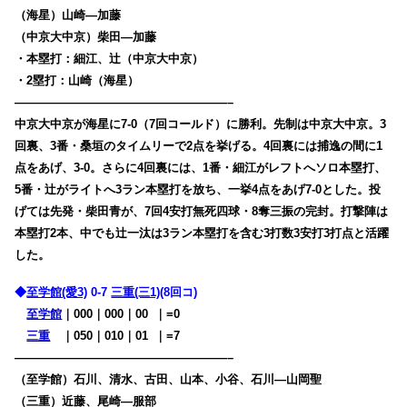
（海星）山崎―加藤
（中京大中京）柴田―加藤
・本塁打：細江、辻（中京大中京）
・2塁打：山崎（海星）
——————————————————–
中京大中京が海星に7-0（7回コールド）に勝利。先制は中京大中京。3
回裏、3番・桑垣のタイムリーで2点を挙げる。4回裏には捕逸の間に1
点をあげ、3-0。さらに4回裏には、1番・細江がレフトへソロ本塁打、
5番・辻がライトへ3ラン本塁打を放ち、一挙4点をあげ7-0とした。投
げては先発・柴田青が、7回4安打無死四球・8奪三振の完封。打撃陣は
本塁打2本、中でも辻一汰は3ラン本塁打を含む3打数3安打3打点と活躍
した。
◆
至学館(愛3)
0-7
三重(三1)
(8回コ)
至学館
｜000｜000｜00
0
｜=0
三重
・
｜050｜010｜01
0
｜=7
——————————————————–
（至学館）石川、清水、古田、山本、小谷、石川―山岡聖
（三重）近藤、尾崎―服部