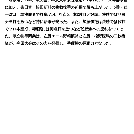
ーを放ち、7x-6。今大会、中京大中京は最速151キロのエース畔柳亨丞
に加え、柴田青・松田新叶の複数投手の起用で勝ち上がった。5番・辻
一汰は、準決勝まで打率.714、打点5、本塁打1と好調。決勝ではサヨ
ナラ打を放つなど特に活躍が光った。また、加藤優翔は決勝では代打
でソロ本塁打、8回裏には同点打を放つなど逆転劇への流れをつくっ
た。県立岐阜商業は、左腕エース野崎慎裕と右腕・松野匠馬の二枚看
板が、今回大会はその力を発揮し、準優勝の原動力となった。