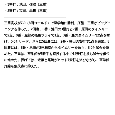
・3塁打：池田、佐脇（三重）
・2塁打：宝田、品川（三重）
——————————————————–
三重高校が7-0（8回コールド）で至学館に勝利。序盤、三重がビッグイ
ニングを作った。2回裏、6番・池田の3塁打と7番・原田のタイムリー
で2点、9番・服部の犠牲フライで1点、3番・森のタイムリーで2点を挙
げ、5-0とリード。さらに5回裏には、2番・梅田の安打で1点を追加。8
回裏には、8番・尾崎が2死満塁からタイムリーを放ち、8-0と試合を決
めた。三重は、至学館が5投手を継投する中で14安打を放ち試合を優位
に進めた。投げては、近藤と尾崎がヒット7安打を浴びながら、至学館
打線を無失点に抑えた。