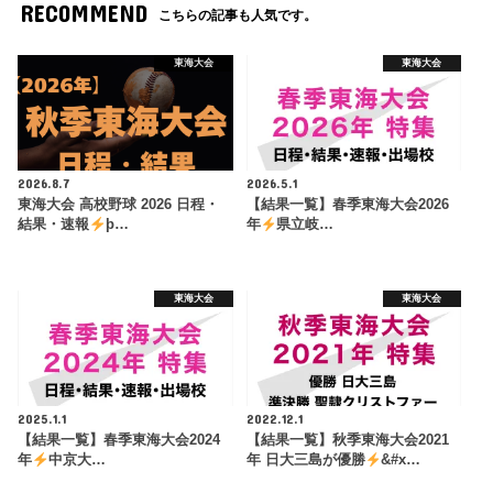
RECOMMEND
こちらの記事も人気です。
東海大会
東海大会
2026.8.7
2026.5.1
東海大会 高校野球 2026 日程・
【結果一覧】春季東海大会2026
結果・速報
þ…
年
県立岐…
東海大会
東海大会
2025.1.1
2022.12.1
【結果一覧】春季東海大会2024
【結果一覧】秋季東海大会2021
年
中京大…
年 日大三島が優勝
&#x…