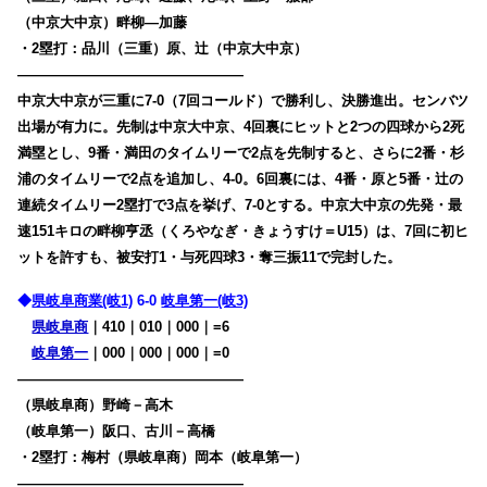
（中京大中京）畔柳―加藤
・2塁打：品川（三重）原、辻（中京大中京）
————————————————
中京大中京が三重に7-0（7回コールド）で勝利し、決勝進出。センバツ
出場が有力に。
先制は中京大中京、4回裏にヒットと2つの四球から2死
満塁とし、9番・満田のタイムリーで2点を先制すると、さらに2番・杉
浦のタイムリーで2点を追加し、4-0。6回裏には、4番・原と5番・辻の
連続タイムリー2塁打で3点を挙げ、7-0とする。中京大中京の先発・最
速151キロの畔柳亨丞（くろやなぎ・きょうすけ＝U15）は、7回に初ヒ
ットを許すも、被安打1・与死四球3・奪三振11で完封した。
◆
県岐阜商業(岐1)
6-0
岐阜第一(岐3)
県岐阜商
｜410｜010｜000｜=6
岐阜第一
｜000｜000｜000｜=0
————————————————
（県岐阜商）野崎－高木
（岐阜第一）阪口、古川－高橋
・2塁打：梅村（県岐阜商）岡本（岐阜第一）
————————————————