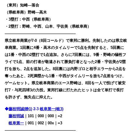
（東邦）知崎―落合
（県岐阜商）野崎―高木
・3塁打：中西（県岐阜商）
・2塁打：野崎、中西、山本、宇佐美（県岐阜商）
——————————————————–
県立岐阜商業が7-0（8回コールド）で東邦に勝利。先制したのは県立岐
阜商業。1回裏に4番・高木のタイムリーで1点を先制すると、5回裏に
は1番・中西の2塁打で1点追加。さらに7回裏には、9番・野崎の犠牲フ
ライで1点、前の打者が敬遠されて勝負打者となった2番・宇佐美が2塁
打を放ち、2点を追加した。8回裏には内野ゴロと相手エラーから2点を
奪ったあと、2死満塁から1番・中西がタイムリーを放ち7点差をつけ、
ゲームセット。県立岐阜商業のエース野崎は、8回を一人で投げて被安
打7・与死四球3の力投。東邦打線に打たれたヒットは全て単打で長打
を許さず、
無失点に抑えた。
◆
藤枝明誠(静1)
2-3
岐阜第一(岐3)
藤枝明誠
｜101｜000｜000｜=2
岐阜第一
｜001｜002｜00x｜=3
——————————————————–