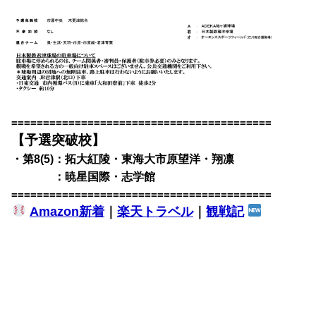
=========================================
【予選突破校】
・第8(5)：拓大紅陵・東海大市原望洋・翔凛
・第8(5)
：暁星国際・志学館
=========================================
Amazon新着
｜
楽天トラベル
｜
観戦記