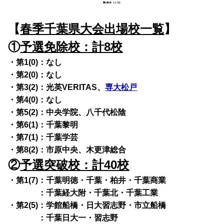
【
春季千葉県大会出場校一覧
】
①
予選免除校：計8校
・第1(0)：なし
・第2(0)：なし
・第3(2)：光英VERITAS、
専大松戸
・第4(0)：なし
・第5(2)：中央学院、八千代松陰
・第6(1)：千葉黎明
・第7(1)：千葉学芸
・第8(2)：市原中央、木更津総合
②
予選突破校：計40校
・第1(7)：千葉明徳・千葉・柏井・千葉商業
・第1(7)
：千葉経大附・千葉北・千葉工業
・第2(5)：学館船橋・日大習志野・市立船橋
・第2(5)
：千葉日大一・習志野