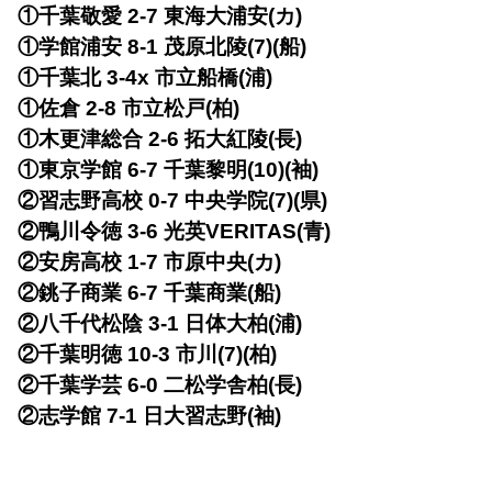
①千葉敬愛 2-7 東海大浦安(カ)
①学館浦安 8-1 茂原北陵(7)(船)
①千葉北 3-4x 市立船橋(浦)
①佐倉 2-8 市立松戸(柏)
①木更津総合 2-6 拓大紅陵(長)
①東京学館 6-7 千葉黎明(10)(袖)
②習志野高校 0-7 中央学院(7)(県)
②鴨川令徳 3-6 光英VERITAS(青)
②安房高校 1-7 市原中央(カ)
②銚子商業 6-7 千葉商業(船)
②八千代松陰 3-1 日体大柏(浦)
②千葉明徳 10-3 市川(7)(柏)
②千葉学芸 6-0 二松学舎柏(長)
②志学館 7-1 日大習志野(袖)