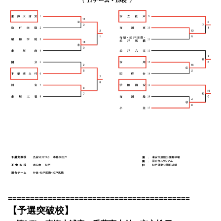
=========================================
【予選突破校】