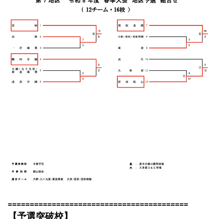
=========================================
【予選突破校】