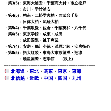
・第3(5)：東海大浦安・千葉商大付・市立松戸
・第3(5)
：市川・学館浦安
・第4(5)：柏南・二松学舎柏・西武台千葉
・第4(5)
：日体大柏・流経大柏
・第5(4)：千葉敬愛・佐倉・千葉英和・八千代
・第6(5)：東京学館・成東・成田
・第6(5)
：成田国際・銚子商業
・第7(4)：安房・鴨川令徳・茂原北陵・安房拓心
・第8(5)：拓大紅陵・東海大市原望洋・翔凛
・第8(5)
：暁星国際・志学館 (以上)
=========================================
北海道
・
東北
・
関東
・
東京
・
東海
北信越
・
近畿
・
中国
・
四国
・
九州