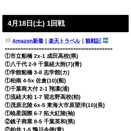
4月18日(土) 1回戦
Amazon新着
｜
楽天トラベル
｜
観戦記
=========================================
①市立船橋 2x-1 成田高校(県)
①八千代 2-9 千葉経大附(7)(青)
①学館船橋 3-8 志学館(カ)
①柏南 4-5x 佐倉(10)(船)
①千葉商大付 2-1 翔凛(浦)
①流経大柏 1-7 習志野高校(柏)
①茂原北陵 6x-5 東海大市原望洋(10)(長)
①暁星国際 6-7 拓大紅陵(袖)
②銚子商業 8-5 千葉英和(県)
②柏井 1-5 鴨川令徳(青)