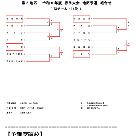
=========================================
【予選突破校】