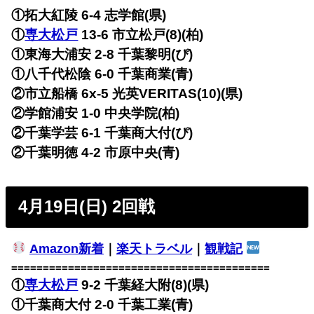
①拓大紅陵 6-4 志学館(県)
①
専大松戸
13-6 市立松戸(8)(柏)
①東海大浦安 2-8 千葉黎明(ぴ)
①八千代松陰 6-0 千葉商業(青)
②市立船橋 6x-5 光英VERITAS(10)(県)
②学館浦安 1-0 中央学院(柏)
②千葉学芸 6-1 千葉商大付(ぴ)
②千葉明徳 4-2 市原中央(青)
4月19日(日) 2回戦
Amazon新着
｜
楽天トラベル
｜
観戦記
=========================================
①
専大松戸
9-2 千葉経大附(8)(県)
①千葉商大付 2-0 千葉工業(青)