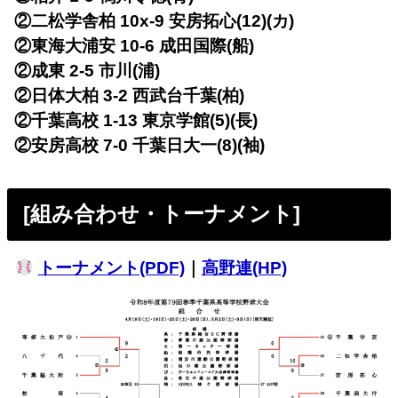
②二松学舎柏 10x-9 安房拓心(12)(カ)
②東海大浦安 10-6 成田国際(船)
②成東 2-5 市川(浦)
②日体大柏 3-2 西武台千葉(柏)
②千葉高校 1-13 東京学館(5)(長)
②安房高校 7-0 千葉日大一(8)(袖)
[組み合わせ・トーナメント]
トーナメント(PDF)
｜
高野連(HP)