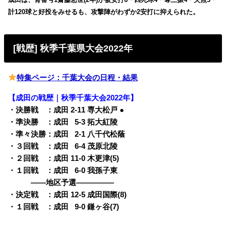
計120球と好投をみせるも、攻撃陣がわずか2安打に抑えられた。
[戦歴] 秋季千葉県大会2022年
特集ページ：千葉大会の日程・結果
【成田の戦歴｜秋季千葉大会2022年】
・決勝戦 ：成田 2-11 専大松戸 ●
・準決勝 ：成田
0
5-3 拓大紅陵
・準々決勝：成田
0
2-1 八千代松蔭
・３回戦 ：成田
0
6-4 茂原北陵
・２回戦 ：成田 11-0 木更津(5)
・１回戦 ：成田
0
6-0 我孫子東
——地区予選—————
・決定戦 ：成田 12-5 成田国際(8)
・１回戦 ：成田
0
9-0 鎌ヶ谷(7)