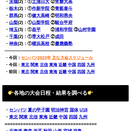
・
茨城
(2)：①
土浦日大
②
常磐大高
・
栃木
(2)：①
作新学院
②
青藍泰斗
・
群馬
(2)：①
健大高崎
②
明和県央
・
山梨
(2)：①
山梨学院
②
駿台甲府
・
埼玉
(3)：①
昌平
②
浦和学院
③
山村学園
・
千葉
(2)：①
専大松戸
②
成田
・
神奈
(2)：①
横浜高校
②
慶應義塾
————————————————————
・今回：
センバツ2023年 主な大会スケジュール
・今回：
東北
関東
北信
東海
近畿
中国
四国
九州
・前回：
東北
関東
北信
東海
近畿
中国
四国
九州
各地の大会日程・結果を調べる
・
センバツ
夏の甲子園
明治神宮
国体
U18
・
東北
関東
北信
東海
近畿
中国
四国
九州
===================================