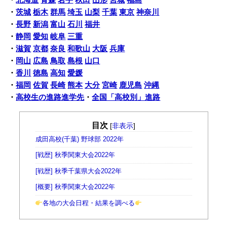
・
北海道
青森
岩手
秋田
山形
宮城
福島
・
茨城
栃木
群馬
埼玉
山梨
千葉
東京
神奈川
・
長野
新潟
富山
石川
福井
・
静岡
愛知
岐阜
三重
・
滋賀
京都
奈良
和歌山
大阪
兵庫
・
岡山
広島
鳥取
島根
山口
・
香川
徳島
高知
愛媛
・
福岡
佐賀
長崎
熊本
大分
宮崎
鹿児島
沖縄
・
高校生の進路進学先
・
全国「高校別」進路
目次
[
非表示
]
成田高校(千葉) 野球部 2022年
[戦歴] 秋季関東大会2022年
[戦歴] 秋季千葉県大会2022年
[概要] 秋季関東大会2022年
各地の大会日程・結果を調べる