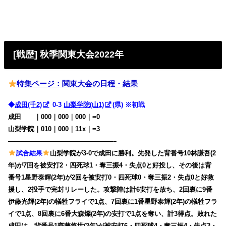
[戦歴] 秋季関東大会2022年
特集ページ：関東大会の日程・結果
◆
成田(千2)
0-3
山梨学院(山1)
(県) ※初戦
成田 ｜000｜000｜000｜=0
山梨学院｜010｜000｜11x｜=3
————————————————–
試合結果
山梨学院が3-0で成田に勝利。先発した背番号10林謙吾(2
年)が7回を被安打2・四死球1・奪三振4・失点0と好投し、その後は背
番号1星野泰輝(2年)が2回を被安打0・四死球0・奪三振2・失点0と好救
援し、2投手で完封リレーした。攻撃陣は計6安打を放ち、2回裏に9番
伊藤光輝(2年)の犠牲フライで1点、7回裏に1番星野泰輝(2年)の犠牲フラ
イで1点、8回裏に6番大森燦(2年)の安打で1点を奪い、計3得点。敗れた
成田は、背番号1齋藤悠世(2年)が被安打6・四死球4・奪三振4・失点3・