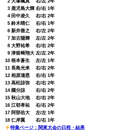
0
2 大塚楓真 右/左 2年
0
3 鹿児島大輝 右/右 1年
0
4 田中凌久 右/右 2年
0
5 鈴木晴仁 右/右 1年
0
6 新井善之 右/左 2年
0
7 加古陽輝 左/左 2年
0
8 大野祐希 右/右 2年
0
9 津留﨑翔大 左/左 2年
10 根本蒼生 左/左 1年
11 長島光来 右/右 2年
12 相原漣恩 右/右 1年
13 高松諒弥 右/右 2年
14 國分諒 右/右 2年
15 秋山大地 右/右 2年
16 江邨孝祐 右/右 2年
17 阿部佑大 左/左 1年
18 仁岸翼 右/右 1年
特集ページ：関東大会の日程・結果