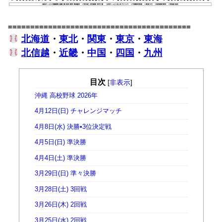
=========================================
北海道
・
東北
・
関東
・
東京
・
東海
北信越
・
近畿
・
中国
・
四国
・
九州
目次
[
非表示
]
沖縄 高校野球 2026年
4月12日(日) チャレンジマッチ
4月8日(水) 決勝•3位決定戦
4月5日(日) 準決勝
4月4日(土) 準決勝
3月29日(日) 準々決勝
3月28日(土) 3回戦
3月26日(木) 2回戦
3月25日(水) 2回戦