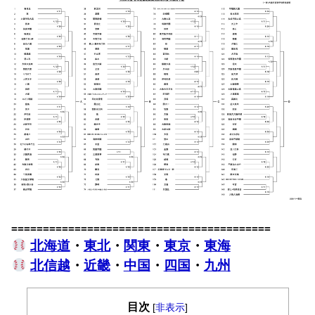
=========================================
北海道
・
東北
・
関東
・
東京
・
東海
北信越
・
近畿
・
中国
・
四国
・
九州
目次
[
非表示
]