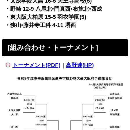
・太成学院大高 16-5 天王寺高校(5)
・野崎 12-9 八尾北•門真西•布施北•西成
・東大阪大柏原 15-5 羽衣学園(5)
・狭山•藤井寺工科 4-11 堺西
[組み合わせ・トーナメント]
トーナメント(PDF)
｜
高野連(HP)