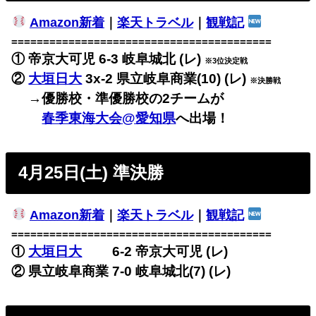
Amazon新着
｜
楽天トラベル
｜
観戦記
=========================================
① 帝京大可児 6-3 岐阜城北 (レ)
※3位決定戦
②
大垣日大
3x-2 県立岐阜商業(10) (レ)
※決勝戦
→優勝校・準優勝校の2チームが
春季東海大会@愛知県
へ出場！
4月25日(土) 準決勝
Amazon新着
｜
楽天トラベル
｜
観戦記
=========================================
①
大垣日大
6-2 帝京大可児 (レ)
② 県立岐阜商業 7-0 岐阜城北(7) (レ)