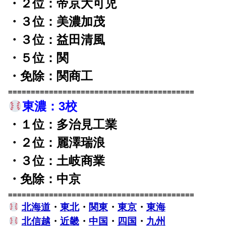
・２位：帝京大可児
・３位：美濃加茂
・３位：益田清風
・５位：関
・免除：関商工
=========================================
東濃：3校
・１位：多治見工業
・２位：麗澤瑞浪
・３位：土岐商業
・免除：中京
=========================================
北海道
・
東北
・
関東
・
東京
・
東海
北信越
・
近畿
・
中国
・
四国
・
九州