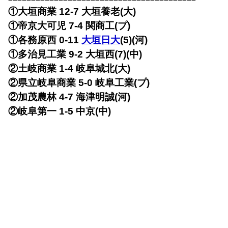
①大垣商業 12-7 大垣養老(大)
①帝京大可児 7-4 関商工(プ)
①各務原西 0-11
大垣日大
(5)(河)
①多治見工業 9-2 大垣西(7)(中)
②土岐商業 1-4 岐阜城北(大)
②県立岐阜商業 5-0 岐阜工業(プ)
②加茂農林 4-7 海津明誠(河)
②岐阜第一 1-5 中京(中)