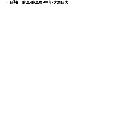
・８強：
岐阜•岐阜東•中京•大垣日大