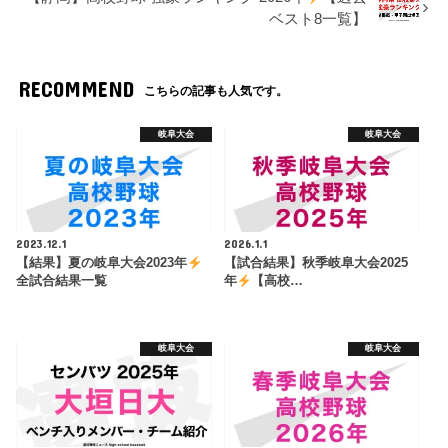
ベスト8一覧】
RECOMMEND
こちらの記事も人気です。
岐阜大会
岐阜大会
2023.12.1
2026.1.1
【結果】夏の岐阜大会2023年
【試合結果】秋季岐阜大会2025
全試合結果一覧
年
【高校…
岐阜大会
岐阜大会