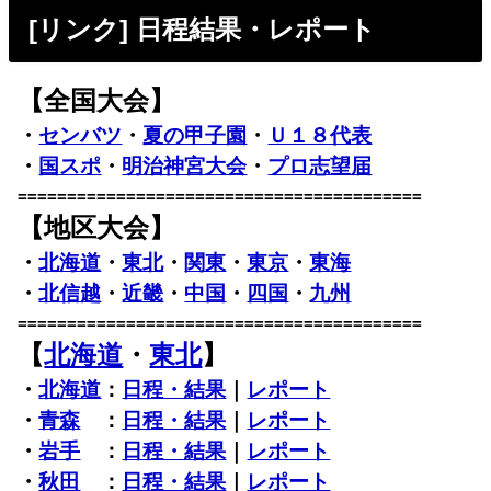
[リンク] 日程結果・レポート
【全国大会】
・
センバツ
・
夏の甲子園
・
Ｕ１８代表
・
国スポ
・
明治神宮大会
・
プロ志望届
=========================================
【地区大会】
・
北海道
・
東北
・
関東
・
東京
・
東海
・
北信越
・
近畿
・
中国
・
四国
・
九州
=========================================
【
北海道
・
東北
】
・
北海道
：
日程・結果
｜
レポート
・
青森
：
日程・結果
｜
レポート
・
岩手
：
日程・結果
｜
レポート
・
秋田
：
日程・結果
｜
レポート