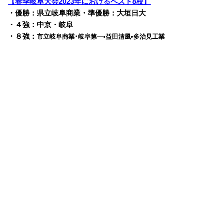
【春季岐阜大会2023年におけるベスト8校】
・優勝：県立岐阜商業・準優勝：大垣日大
・４強：中京・岐阜
・８強：
市立岐阜商業･岐阜第一•益田清風•多治見工業