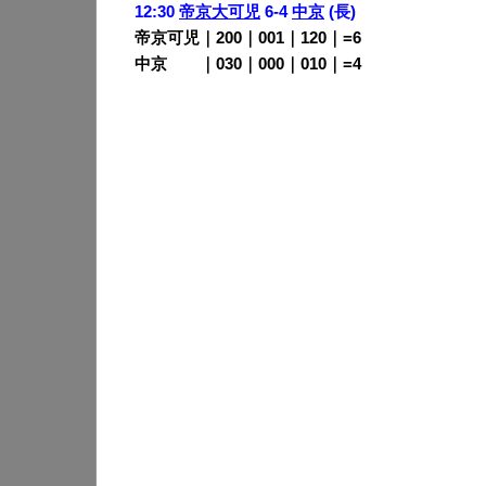
12:30
帝京大可児
6-4
中京
(長)
帝京可児｜200｜001｜120｜=6
中京
・・
｜030｜000｜010｜=4