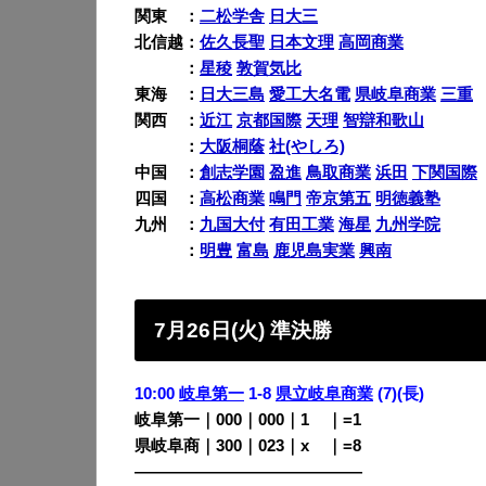
関東 ：
二松学舎
日大三
北信越：
佐久長聖
日本文理
高岡商業
北信越
：
星稜
敦賀気比
東海 ：
日大三島
愛工大名電
県岐阜商業
三重
関西 ：
近江
京都国際
天理
智辯和歌山
関西
：
大阪桐蔭
社(やしろ)
中国 ：
創志学園
盈進
鳥取商業
浜田
下関国際
四国 ：
高松商業
鳴門
帝京第五
明徳義塾
九州 ：
九国大付
有田工業
海星
九州学院
九州
：
明豊
富島
鹿児島実業
興南
7月26日(火) 準決勝
10:00
岐阜第一
1-8
県立岐阜商業
(7)(長)
岐阜第一｜000｜000｜1
00
｜=1
県岐阜商｜300｜023｜x
00
｜=8
——————————————