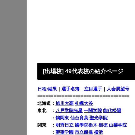
[出場校] 49代表校の
紹介ページ
日程•結果
｜
選手名簿
｜
注目選手
｜
大会展望号
==================================
北海道：
旭川大高
札幌大谷
東北 ：
八戸学院光星
一関学院
能代松陽
東北
：
鶴岡東
仙台育英
聖光学院
関東 ：
明秀日立
國學院栃木
樹徳
山梨学院
関東
：
聖望学園
市立船橋
横浜