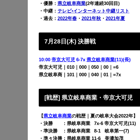
・優勝：
県立岐阜商業
(2年連続30回目)
・中継：
テレビ•インターネット中継リスト
・過去：
2022年春
・
2021年秋
・
2021年夏
7月28日(木) 決勝戦
10:00
帝京大可児
6-7x
県立岐阜商業
(11)
(長)
帝京大可児｜010｜000｜050｜00｜=6
県立岐阜商｜101｜000｜040｜01｜=7x
[戦歴] 県立岐阜商業・帝京大可児
【
県立岐阜商業
の戦歴｜夏の岐阜大会2022年】
・決勝 ：県岐阜商業
0
7x-6 帝京大可児(11)
・準決勝 ：県岐阜商業
0
8-1
q
岐阜第一(7)
・準々決勝：県岐阜商業 11-6
q
美濃加茂