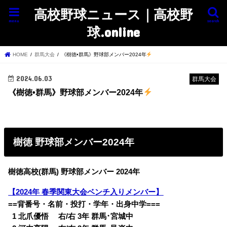
高校野球ニュース｜高校野
menu
search
球.online
HOME
群馬大会
《樹徳•群馬》野球部メンバー2024年
2024.06.03
群馬大会
《樹徳•群馬》野球部メンバー2024年
樹徳 野球部メンバー2024年
樹徳高校(群馬) 野球部メンバー 2024年
【2024年 春季関東大会ベンチ入りメンバー】
==背番号・名前・投打・学年・出身中学===
0
1 北爪優悟 右/右 3年 群馬･宮城中