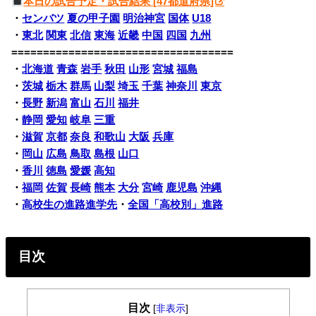
本日の試合予定・試合結果 [47都道府県]
・
センバツ
夏の甲子園
明治神宮
国体
U18
・
東北
関東
北信
東海
近畿
中国
四国
九州
===================================
・
北海道
青森
岩手
秋田
山形
宮城
福島
・
茨城
栃木
群馬
山梨
埼玉
千葉
神奈川
東京
・
長野
新潟
富山
石川
福井
・
静岡
愛知
岐阜
三重
・
滋賀
京都
奈良
和歌山
大阪
兵庫
・
岡山
広島
鳥取
島根
山口
・
香川
徳島
愛媛
高知
・
福岡
佐賀
長崎
熊本
大分
宮崎
鹿児島
沖縄
・
高校生の進路進学先
・
全国「高校別」進路
目次
目次
[
非表示
]