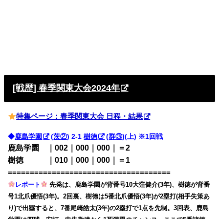
[戦歴] 春季関東大会2024年
特集ページ：春季関東大会 日程・結果
◆
鹿島学園
(
茨②
) 2-1
樹徳
(
群③
)(上) ※1回戦
鹿島学園 ｜002｜000｜000｜＝2
樹徳 ｜010｜000｜000｜＝1
=====================================
レポート
先発は、鹿島学園が背番号10大窪健介(3年)、樹徳が背番
号1北爪優悟(3年)。2回裏、樹徳は5番北爪優悟(3年)が2塁打(相手失策あ
り)で出塁すると、7番尾崎皓太(3年)の2塁打で1点を先制。3回表、鹿島