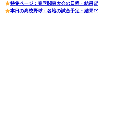
特集ページ：春季関東大会の日程・結果
本日の高校野球：各地の試合予定・結果