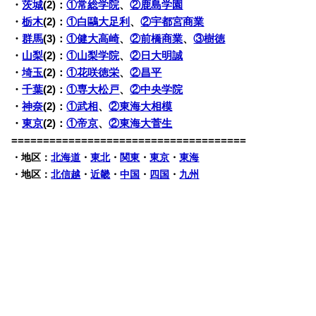
・
茨城
(2)：
①常総学院
、
②鹿島学園
・
栃木
(2)：
①白鷗大足利
、
②宇都宮商業
・
群馬
(3)：
①健大高崎
、
②前橋商業
、
③樹徳
・
山梨
(2)：
①山梨学院
、
②日大明誠
・
埼玉
(2)：
①花咲徳栄
、
②昌平
・
千葉
(2)：
①専大松戸
、
②中央学院
・
神奈
(2)：
①武相
、
②東海大相模
・
東京
(2)：
①帝京
、
②東海大菅生
=====================================
・地区：
北海道
・
東北
・
関東
・
東京
・
東海
・地区：
北信越
・
近畿
・
中国
・
四国
・
九州