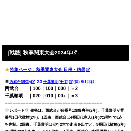
[戦歴] 秋季関東大会2024年
特集ページ：秋季関東大会 日程・結果
西武台(埼②)
2-3
千葉黎明(千①)
(保) ※1回戦
西武台 ｜100｜100｜000｜＝2
千葉黎明 ｜020｜010｜00x｜＝3
=====================================
レポート
先発は、西武台が背番号1加藤爽翔(2年)、千葉黎明が背
番号1田代敬祐(2年)。1回表、西武台は4番田代寛人(1年)の2塁打で1点
を先制。2回裏、千葉黎明は安打2本で走者を出すと、9番田代敬祐(2年)