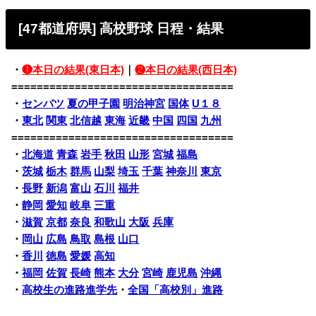
[47都道府県] 高校野球 日程・結果
・
❶本日の結果(東日本)
｜
❷本日の結果(西日本)
===================================
・
センバツ
夏の甲子園
明治神宮
国体
U１８
・
東北
関東
北信越
東海
近畿
中国
四国
九州
===================================
・
北海道
青森
岩手
秋田
山形
宮城
福島
・
茨城
栃木
群馬
山梨
埼玉
千葉
神奈川
東京
・
長野
新潟
富山
石川
福井
・
静岡
愛知
岐阜
三重
・
滋賀
京都
奈良
和歌山
大阪
兵庫
・
岡山
広島
鳥取
島根
山口
・
香川
徳島
愛媛
高知
・
福岡
佐賀
長崎
熊本
大分
宮崎
鹿児島
沖縄
・
高校生の進路進学先
・
全国「高校別」進路