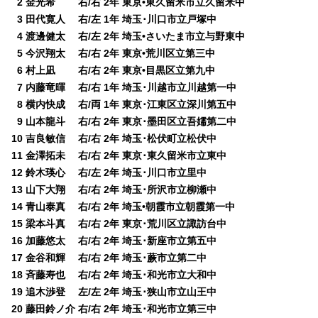
0
2 金光希 右/右 2年 東京•東久留米市立久留米中
0
3 田代寛人 右/左 1年 埼玉･川口市立戸塚中
0
4 渡邊健太 右/左 2年 埼玉•さいたま市立与野東中
0
5 今沢翔太 右/右 2年 東京•荒川区立第三中
0
6 村上凪 右/右 2年 東京•目黒区立第九中
0
7 内藤竜暉 右/右 1年 埼玉･川越市立川越第一中
0
8 横内快成 右/両 1年 東京･江東区立深川第五中
0
9 山本龍斗 右/右 2年 東京･墨田区立吾嬬第二中
10 吉良敏信 右/右 2年 埼玉･松伏町立松伏中
11 金澤拓未 右/右 2年 東京･東久留米市立東中
12 鈴木瑛心 右/左 2年 埼玉･川口市立里中
13 山下大翔 右/右 2年 埼玉･所沢市立柳瀬中
14 青山泰真 右/右 2年 埼玉•朝霞市立朝霞第一中
15 梁本斗真 右/右 2年 東京･荒川区立諏訪台中
16 加藤悠太 右/右 2年 埼玉･新座市立第五中
17 金谷和輝 右/右 2年 埼玉･蕨市立第二中
18 斉藤寿也 右/右 2年 埼玉･和光市立大和中
19 追木渉登 左/左 2年 埼玉･狭山市立山王中
20 藤田鈴ノ介 右/右 2年 埼玉･和光市立第三中