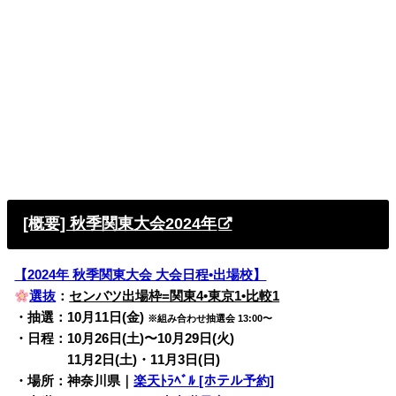
[概要] 秋季関東大会2024年
【2024年 秋季関東大会 大会日程•出場校】
選抜
：
センバツ出場枠=関東4•東京1•比較1
・抽選：10月11日(金)
※組み合わせ抽選会 13:00〜
・日程：10月26日(土)〜10月29日(火)
・日程：
11月2日(土)・11月3日(日)
・場所：神奈川県｜
楽天ﾄﾗﾍﾞﾙ [ホテル予約]