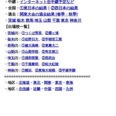
・中継：
インターネット生中継予定など
・全国：
①東日本の結果
｜
②西日本の結果
・過去：
関東大会の過去結果 [春季・秋季]
・
茨城
栃木
群馬
埼玉
山梨
千葉
東京
神奈川
【出場校一覧】
・
茨城
(2)：
①つくば秀英
、
②霞ヶ浦
・
栃木
(2)：
①佐野日大
、
②宇都宮工業
・
群馬
(2)：
①健大高崎
、
②東農大二
・
山梨
(2)：
①山梨学院
、
②帝京第三
・
埼玉
(2)：
①浦和実業
、
②西武台
・
千葉
(2)：
①千葉黎明
、
②拓大紅陵
・
神奈
(3)：
①横浜
、
②東海大相模
、
③平塚学園
=====================================
・地区：
北海道
・
東北
・
関東
・
東京
・
東海
・地区：
北信越
・
近畿
・
中国
・
四国
・
九州