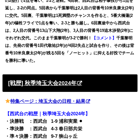
の2塁打で2点を奪い、1-2と逆転。4回表、西武台は相手暴投から1点を
返し、2-2の同点。5回表から千葉黎明は2人目の背番号10米良康太(2年)
に交代。5回裏、千葉黎明は1死満塁のチャンスを作ると、5番大橋蓮(2
年)の犠牲フライで1点を奪い、2-3と勝ち越し。6回裏途中から西武台
は、2人目の背番号13山下大翔(2年)、3人目の背番号19追木渉登(2年)に
それぞれ交代。このまま千葉黎明が3-2で勝利！
【コメント】
千葉黎明
は、先発の背番号1田代敬祐(2年)が4回2失点と試合を作り、その後は背
番号10米良康太(2年)が残る5回を「ノーヒット」に抑える好投でチーム
を勝利に導いた。
[戦歴] 秋季埼玉大会2024年
特集ページ：埼玉大会の日程・結果
【西武台の戦歴｜秋季埼玉大会2024年】
・決勝戦 ：西武台
0
1-9 浦和実業 ⚫︎
・準決勝 ：西武台
0
4-3 春日部共栄
・準々決勝：西武台
0
9-7 狭山ヶ丘