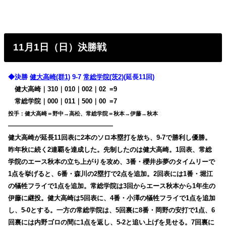
11月1日（日）決勝戦
◆決勝
健大高崎(群1)
9-7
常総学院(茨2)
(延長11回)
健大高崎｜310｜010｜002｜02
0
=9
常総学院｜000｜011｜500｜00
0
=7
投手：健大高崎＝野中→高松、常総学院＝秋本→伊藤→秋本
————————————————
健大高崎が延長11回表に2本のソロ本塁打を放ち、9-7で勝利し優勝。
昨年秋に続く2連覇を達成した。先制したのは健大高崎。1回表、常総
学院のエース秋本の立ち上がりを攻め、3番・櫻井歩夢のタイムリーで
1点を挙げると、6番・森川の2塁打で2点を追加。2回表には1番・堀江
の犠牲フライで1点を追加。常総学院は3回からエース秋本から1年生の
伊藤に継投。健大高崎は5回表に、4番・小澤の犠牲フライで1点を追加
し、5-0とする。一方の常総学院は、5回裏に8番・岡野の安打で1点、6
回裏には内野ゴロの間に1点を返し、5-2と追い上げを見せる。7回裏に