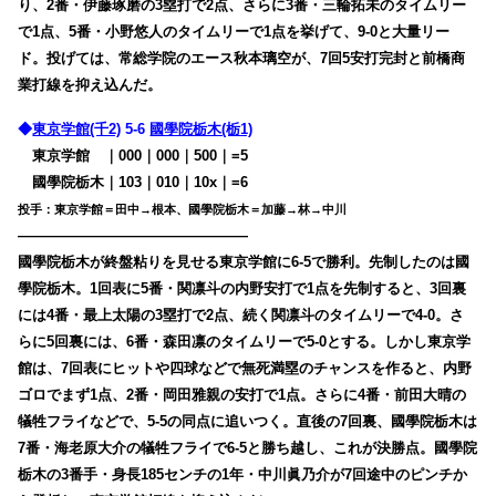
り、2番・伊藤琢磨の3塁打で2点、さらに3番・三輪拓未のタイムリー
で1点、5番・小野悠人のタイムリーで1点を挙げて、9-0と大量リー
ド。投げては、常総学院のエース秋本璃空が、7回5安打完封と前橋商
業打線を抑え込んだ。
◆
東京学館(千2)
5-6
國學院栃木(栃1)
東京学館
・
｜000｜000｜500｜=5
國學院栃木｜103｜010｜10x｜=6
投手：東京学館＝田中→根本、國學院栃木＝加藤→林→中川
————————————————
國學院栃木が終盤粘りを見せる東京学館に6-5で勝利。先制したのは國
學院栃木。1回表に5番・関凛斗の内野安打で1点を先制すると、3回裏
には4番・最上太陽の3塁打で2点、続く関凛斗のタイムリーで4-0。さ
らに5回裏には、6番・森田凛のタイムリーで5-0とする。しかし東京学
館は、7回表にヒットや四球などで無死満塁のチャンスを作ると、内野
ゴロでまず1点、2番・岡田雅親の安打で1点。さらに4番・前田大晴の
犠牲フライなどで、5-5の同点に追いつく。直後の7回裏、國學院栃木は
7番・海老原大介の犠牲フライで6-5と勝ち越し、これが決勝点。國學院
栃木の3番手・身長185センチの1年・中川眞乃介が7回途中のピンチか