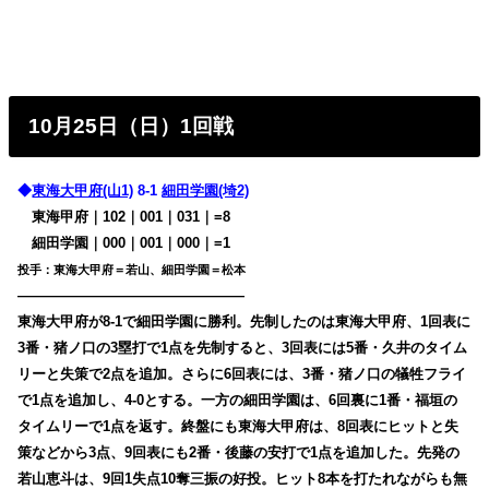
10月25日（日）1回戦
◆
東海大甲府(山1)
8-1
細田学園(埼2)
東海甲府｜102｜001｜031｜=8
細田学園｜000｜001｜000｜=1
投手：東海大甲府＝若山、細田学園＝松本
————————————————
東海大甲府が8-1で細田学園に勝利。先制したのは東海大甲府、1回表に
3番・猪ノ口の3塁打で1点を先制すると、3回表には5番・久井のタイム
リーと失策で2点を追加。さらに6回表には、3番・猪ノ口の犠牲フライ
で1点を追加し、4-0とする。一方の細田学園は、6回裏に1番・福垣の
タイムリーで1点を返す。終盤にも東海大甲府は、8回表にヒットと失
策などから3点、9回表にも2番・後藤の安打で1点を追加した。先発の
若山恵斗は、9回1失点10奪三振の好投。ヒット8本を打たれながらも無