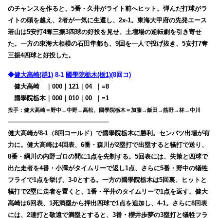
のチャンスを作ると、5番・久井がライト前へヒット。弾んだ打球がラ
イトの頭を越え、2者が一気に生還し、2x-1。東海大甲府の先発エース
若山は5安打4奪三振3四球の好投を見せ、土壇場の逆転劇を引き寄せ
た。一方の
東海大相模の石田隼都も、9回を一人で投げ抜き、5安打7奪
三振4四球と好投した。
◆
健大高崎(群1)
8-1
國學院栃木(栃1)
(8回コ)
健大高崎
・
｜000｜121｜04
0
｜=8
國學院栃木｜000｜010｜00
0
｜=1
投手：健大高崎＝野中→中野→高松、國學院栃木＝加藤→飯田→筋野→林→中川
————————————————
健大高崎が8-1（8回コールド）で國學院栃木に勝利。センバツ出場が有
力に。健大高崎は4回表、6番・森川が2塁打で出塁すると犠打で送り、
8番・綱川の内野ゴロの間に1点を先制する。5回表には、失策と四球で
出た走者を4番・小澤がタイムリーで返し1点、さらに5番・野中の犠牲
フライで1点を挙げ、3-0とする。一方の國學院栃木は5回裏、ヒットと
犠打で2塁に走者を置くと、1番・平井のタイムリーで1点を返す。健大
高崎は6回表、1死満塁から押出四球で1点を追加し、4-1。さらに8回表
には、2連打と敬遠で満塁とすると、3番・櫻井歩夢の3塁打と犠牲フラ