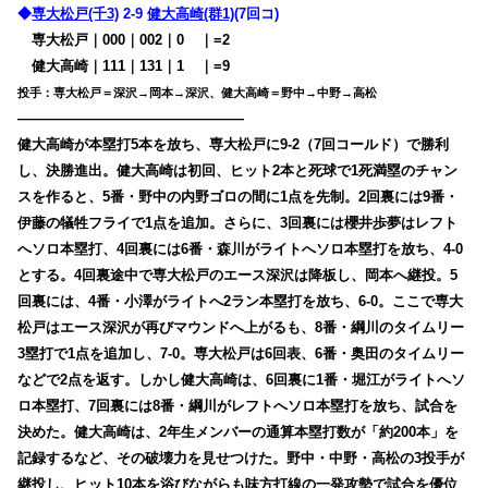
◆
専大松戸(千3)
2-9
健大高崎(群1)
(7回コ)
専大松戸｜000｜002｜0
00
｜=2
健大高崎｜111｜131｜1
00
｜=9
投手：専大松戸＝深沢→岡本→深沢、健大高崎＝野中→中野→高松
————————————————
健大高崎が本塁打5本を放ち、専大松戸に9-2（7回コールド）で勝利
し、決勝進出。健大高崎は初回、ヒット2本と死球で1死満塁のチャン
スを作ると、5番・野中の内野ゴロの間に1点を先制。2回裏には9番・
伊藤の犠牲フライで1点を追加。さらに、3回裏には櫻井歩夢はレフト
へソロ本塁打、4回裏には6番・森川がライトへソロ本塁打を放ち、4-0
とする。4回裏途中で専大松戸のエース深沢は降板し、岡本へ継投。5
回裏には、4番・小澤がライトへ2ラン本塁打を放ち、6-0。ここで専大
松戸はエース深沢が再びマウンドへ上がるも、8番・綱川のタイムリー
3塁打で1点を追加し、7-0。専大松戸は6回表、6番・奥田のタイムリー
などで2点を返す。しかし健大高崎は、6回裏に1番・堀江がライトへソ
ロ本塁打、7回裏には8番・綱川がレフトへソロ本塁打を放ち、試合を
決めた。健大高崎は、2年生メンバーの通算本塁打数が「約200本」を
記録するなど、その破壊力を見せつけた。野中・中野・高松の3投手が
継投し、ヒット10本を浴びながらも味方打線の一発攻勢で試合を優位