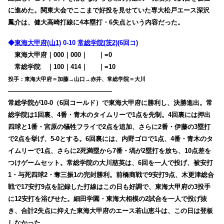
に進めた。関東大会でここまで好投を見せていた専大松戸エース深沢
鳳介は、健大高崎打線に4本塁打・6失点という内容だった。
◆
東海大甲府(山1)
0-10
常総学院(茨2)
(6回コ)
東海大甲府｜000｜000｜
000
｜=0
常総学院
・
｜100｜414｜
000
｜=10
投手：東海大甲府＝加藤→山口→赤井、常総学院＝大川
————————————————
常総学院が10-0（6回コールド）で東海大甲府に勝利し、決勝進出。常
総学院は1回裏、4番・青木のタイムリーで1点を先制。4回裏には押出
四球と1番・宮原の犠牲フライで2点を追加、さらに2番・伊藤の3塁打
で2点を挙げ、5-0とする。6回裏には、内野ゴロで1点、4番・青木のタ
イムリーで1点、さらに2死満塁から7番・塙が2塁打を放ち、10点差を
つけゲームセット。常総学院の大川慈英は、6回を一人で投げ、被安打
1・与死四球2・奪三振1の完封勝利。前橋商戦で9安打9点、木更津総合
戦で17安打9点を記録した打線はこの日も好調で、東海大甲府の3投手
に12安打を浴びせた。細田学園・東海大相模の2試合を一人で投げ抜
き、合計2失点に抑えた東海大甲府のエース若山恵斗は、この日は登板
しなかった。