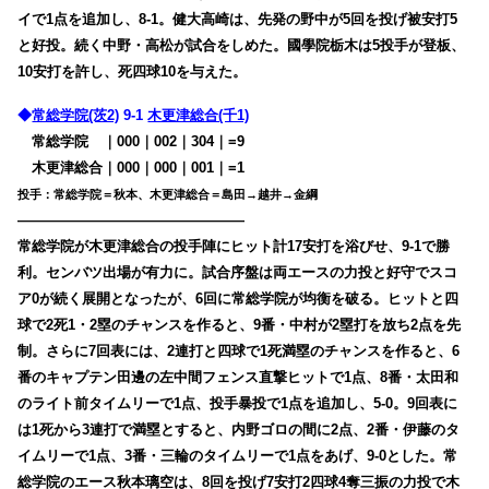
イで1点を追加し、8-1。健大高崎は、先発の野中が5回を投げ被安打5
と好投。続く中野・高松が試合をしめた。國學院栃木は5投手が登板、
10安打を許し、死四球10を与えた。
◆
常総学院(茨2)
9-1
木更津総合(千1)
常総学院
・
｜000｜002｜304｜=9
木更津総合｜000｜000｜001｜=1
投手：常総学院＝秋本、木更津総合＝島田→越井→金綱
————————————————
常総学院が木更津総合の投手陣にヒット計17安打を浴びせ、9-1で勝
利。センバツ出場が有力に。試合序盤は両エースの力投と好守でスコ
ア0が続く展開となったが、6回に常総学院が均衡を破る。ヒットと四
球で2死1・2塁のチャンスを作ると、9番・中村が2塁打を放ち2点を先
制。さらに7回表には、2連打と四球で1死満塁のチャンスを作ると、6
番のキャプテン田邊の左中間フェンス直撃ヒットで1点、8番・太田和
のライト前タイムリーで1点、投手暴投で1点を追加し、5-0。9回表に
は1死から3連打で満塁とすると、内野ゴロの間に2点、2番・伊藤のタ
イムリーで1点、3番・三輪のタイムリーで1点をあげ、9-0とした。常
総学院のエース秋本璃空は、8回を投げ7安打2四球4奪三振の力投で木