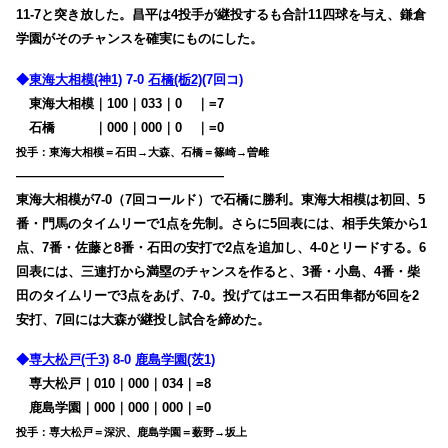
11-7と突き放した。昌平は4投手が継投するも合計11四球を与え、鎌倉
学園がそのチャンスを確実にものにした。
◆
東海大相模(神1)
7-0
石橋(栃2)
(7回コ)
東海大相模｜100｜033｜0
00
｜=7
石橋
・・・
｜000｜000｜0
00
｜=0
投手：東海大相模＝石田→大森、石橋＝篠崎→曽雌
————————————————
東海大相模が7-0（7回コールド）で石橋に勝利。東海大相模は初回、5
番・門馬のタイムリーで1点を先制。さらに5回表には、相手失策から1
点、7番・佐藤と8番・石田の安打で2点を追加し、4-0とリードする。6
回表には、三連打から満塁のチャンスを作ると、3番・小島、4番・柴
田のタイムリーで3点をあげ、7-0。投げてはエース石田隼都が6回を2
安打、7回には大森が継投し試合を締めた。
◆
専大松戸(千3)
8-0
鹿島学園(茨1)
専大松戸｜010｜000｜034｜=8
鹿島学園｜000｜000｜000｜=0
投手：専大松戸＝深沢、鹿島学園＝薮野→坂上