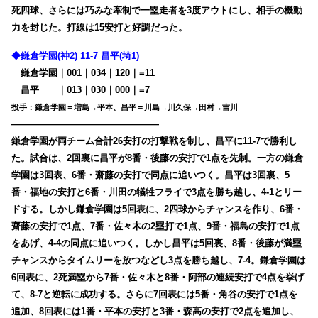
死四球、さらには巧みな牽制で一塁走者を3度アウトにし、相手の機動
力を封じた。打線は15安打と好調だった。
◆
鎌倉学園(神2)
11-7
昌平(埼1)
鎌倉学園｜001｜034｜120｜=11
昌平
・・
｜013｜030｜000｜=7
投手：鎌倉学園＝増島→平本、昌平＝川島→川久保→田村→吉川
————————————————
鎌倉学園が両チーム合計26安打の打撃戦を制し、昌平に11-7で勝利し
た。試合は、2回裏に昌平が8番・後藤の安打で1点を先制。一方の鎌倉
学園は3回表、6番・齋藤の安打で同点に追いつく。昌平は3回裏、5
番・福地の安打と6番・川田の犠牲フライで3点を勝ち越し、4-1とリー
ドする。しかし鎌倉学園は5回表に、2四球からチャンスを作り、6番・
齋藤の安打で1点、7番・佐々木の2塁打で1点、9番・福島の安打で1点
をあげ、4-4の同点に追いつく。しかし昌平は5回裏、8番・後藤が満塁
チャンスからタイムリーを放つなどし3点を勝ち越し、7-4。鎌倉学園は
6回表に、2死満塁から7番・佐々木と8番・阿部の連続安打で4点を挙げ
て、8-7と逆転に成功する。さらに7回表には5番・角谷の安打で1点を
追加、8回表には1番・平本の安打と3番・森高の安打で2点を追加し、