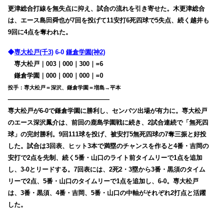
更津総合打線を無失点に抑え、試合の流れを引き寄せた。
木更津総合
は、エース島田舜也が7回を投げて11安打6死四球で5失点、続く越井も
9回に4点を奪われた。
◆
専大松戸(千3)
6-0
鎌倉学園(神2)
専大松戸｜003｜000｜300｜=6
鎌倉学園｜000｜000｜000｜=0
投手：専大松戸＝深沢、鎌倉学園＝増島→平本
————————————————
専大松戸が6-0で鎌倉学園に勝利し、センバツ出場が有力に。専大松戸
のエース深沢鳳介は、
前回の鹿島学園戦に続き、2試合連続で「無死四
球」の完封勝利。9回111球を投げ、被安打5無死四球の7奪三振と好投
した。試合は
3回表、ヒット3本で満塁のチャンスを作ると4番・吉岡の
安打で2点を先制、続く5番・山口のライト前タイムリーで1点を追加
し、3-0とリードする。7回表には、2死2・3塁から3番・黒須のタイム
リーで2点、5番・山口のタイムリーで1点を追加し、6-0。専大松戸
は、3番・黒須、4番・吉岡、5番・山口の中軸がそれぞれ2打点と活躍
した。