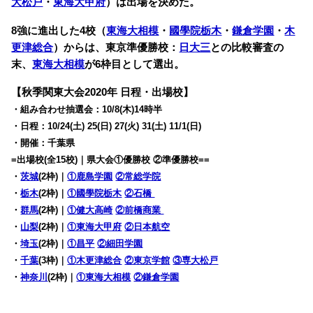
大松戸
・
東海大甲府
）は出場を決めた。
8強に進出した4校（
東海大相模
・
國學院栃木
・
鎌倉学園
・
木
更津総合
）からは、東京準優勝校：
日大三
との比較審査の
末、
東海大相模
が6枠目として選出。
【秋季関東大会2020年 日程・出場校】
・組み合わせ抽選会：10/8(木)14時半
・日程：10/24(土) 25(日) 27(火) 31(土) 11/1(日)
・開催：千葉県
=出場校(全15校)｜県大会①優勝校 ②準優勝校==
・
茨城
(2枠)｜
①鹿島学園
②常総学院
・
栃木
(2枠)｜
①國學院栃木
②石橋
・
群馬
(2枠)｜
①健大高崎
②前橋商業
・
山梨
(2枠)｜
①東海大甲府
②日本航空
・
埼玉
(2枠)｜
①昌平
②細田学園
・
千葉
(3枠)｜
①木更津総合
②東京学館
③専大松戸
・
神奈川
(2枠)｜
①東海大相模
②鎌倉学園