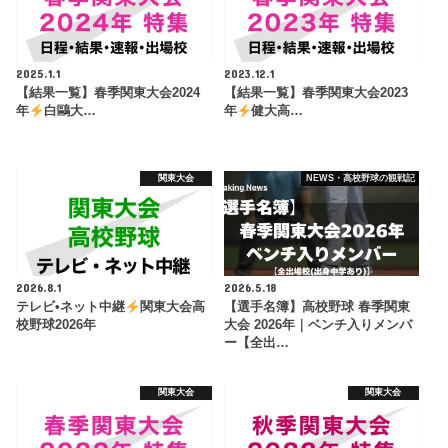
2025.1.1
2023.12.1
【結果一覧】春季関東大会2024
【結果一覧】春季関東大会2023
年
白鷗大…
年
健大高…
関東大会
NEWS・高校野球の観戦記
2026.8.1
2026.5.18
テレビ•ネット中継
関東大会高
【選手名簿】高校野球 春季関東
校野球2026年
大会 2026年｜ベンチ入りメンバ
ー【全出…
関東大会
関東大会