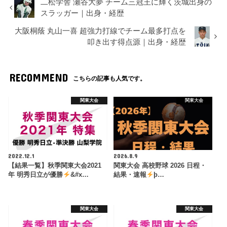
二松学舎 瀬谷大夢 チーム三冠王に輝く茨城出身の
スラッガー｜出身・経歴
大阪桐蔭 丸山一喜 超強力打線でチーム最多打点を
叩き出す得点源｜出身・経歴
RECOMMEND
こちらの記事も人気です。
関東大会
関東大会
2022.12.1
2026.8.9
【結果一覧】秋季関東大会2021
関東大会 高校野球 2026 日程・
年 明秀日立が優勝
&#x…
結果・速報
þ…
関東大会
関東大会