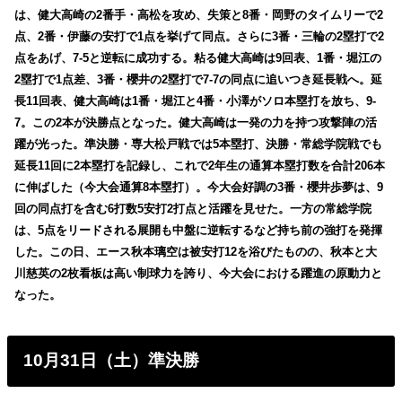
は、健大高崎の2番手・高松を攻め、失策と8番・岡野のタイムリーで2
点、2番・伊藤の安打で1点を挙げて同点。さらに3番・三輪の2塁打で2
点をあげ、7-5と逆転に成功する。粘る健大高崎は9回表、1番・堀江の
2塁打で1点差、3番・櫻井の2塁打で7-7の同点に追いつき延長戦へ。延
長11回表、健大高崎は1番・堀江と4番・小澤がソロ本塁打を放ち、9-
7。この2本が決勝点となった。健大高崎は一発の力を持つ攻撃陣の活
躍が光った。準決勝・専大松戸戦では5本塁打、決勝・常総学院戦でも
延長11回に2本塁打を記録し、これで2年生の通算本塁打数を合計206本
に伸ばした（今大会通算8本塁打）。今大会好調の3番・櫻井歩夢は、9
回の同点打を含む6打数5安打2打点と活躍を見せた。一方の常総学院
は、5点をリードされる展開も中盤に逆転するなど持ち前の強打を発揮
した。この日、エース秋本璃空は被安打12を浴びたものの、秋本と大
川慈英の2枚看板は高い制球力を誇り、今大会における躍進の原動力と
なった。
10月31日（土）準決勝