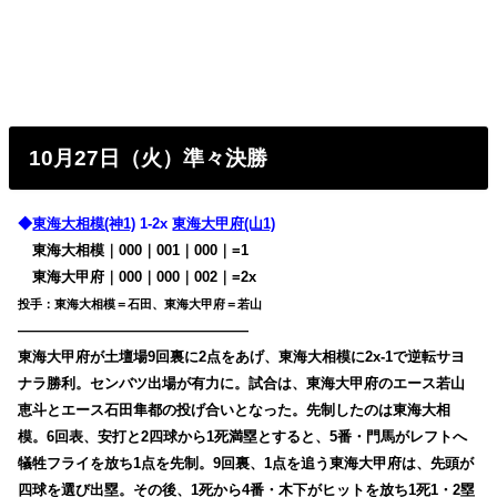
10月27日（火）準々決勝
◆
東海大相模(神1)
1-2x
東海大甲府(山1)
東海大相模｜000｜001｜000｜=1
東海大甲府｜000｜000｜002｜=2x
投手：東海大相模＝石田、東海大甲府＝若山
————————————————
東海大甲府が土壇場9回裏に2点をあげ、東海大相模に2x-1で逆転サヨ
ナラ勝利。センバツ出場が有力に。試合は、東海大甲府のエース若山
恵斗とエース石田隼都の投げ合いとなった。先制したのは東海大相
模。6回表、安打と2四球から1死満塁とすると、5番・門馬がレフトへ
犠牲フライを放ち1点を先制。9回裏、1点を追う東海大甲府は、先頭が
四球を選び出塁。その後、1死から4番・木下がヒットを放ち1死1・2塁