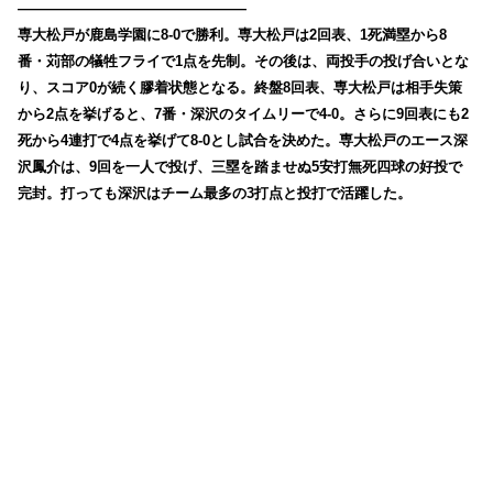
————————————————
専大松戸が鹿島学園に8-0で勝利。専大松戸は2回表、1死満塁から8
番・苅部の犠牲フライで1点を先制。その後は、両投手の投げ合いとな
り、スコア0が続く膠着状態となる。終盤8回表、専大松戸は相手失策
から2点を挙げると、7番・深沢のタイムリーで4-0。さらに9回表にも2
死から4連打で4点を挙げて8-0とし試合を決めた。専大松戸のエース深
沢鳳介は、9回を一人で投げ、三塁を踏ませぬ5安打無死四球の好投で
完封。打っても深沢はチーム最多の3打点と投打で活躍した。