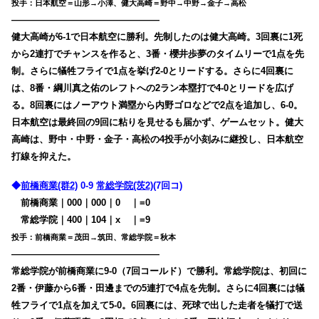
投手：日本航空＝山形→小澤、健大高崎＝野中→中野→金子→高松
————————————————
健大高崎が6-1で日本航空に勝利。先制したのは健大高崎。3回裏に1死
から2連打でチャンスを作ると、3番・櫻井歩夢のタイムリーで1点を先
制。さらに犠牲フライで1点を挙げ2-0とリードする。さらに
4回裏に
は、8番・綱川真之佑のレフトへの2ラン本塁打で4-0とリードを広げ
る。8回裏にはノーアウト満塁から内野ゴロなどで2点を追加し、6-0。
日本航空は最終回の9回に粘りを見せるも届かず、ゲームセット。健大
高崎は、野中・中野・金子・高松の4投手が小刻みに継投し、日本航空
打線を抑えた。
◆
前橋商業(群2)
0-9
常総学院(茨2)
(7回コ)
前橋商業｜000｜000｜0
00
｜=0
常総学院｜400｜104｜x
00
｜=9
投手：前橋商業＝茂田→筑田、常総学院＝秋本
————————————————
常総学院が前橋商業に9-0（7回コールド）で勝利。常総学院は、初回に
2番・伊藤から6番・田邊までの5連打で4点を先制。さらに4回裏には犠
牲フライで1点を加えて5-0。6回裏には、死球で出した走者を犠打で送