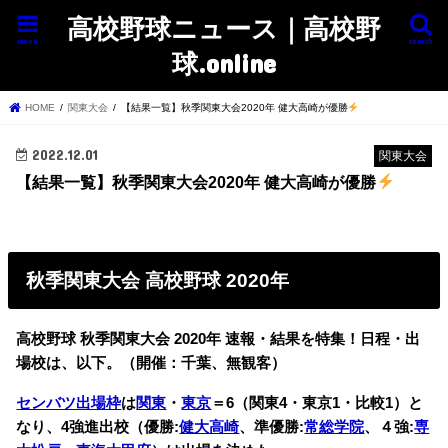
高校野球ニュース｜高校野
menu
search
球.online
HOME
関東大会
【結果一覧】秋季関東大会2020年 健大高崎が優勝
2022.12.01
関東大会
【結果一覧】秋季関東大会2020年 健大高崎が優勝
秋季関東大会 高校野球 2020年
高校野球 秋季関東大会 2020年 速報・結果を特集！日程・出
場校は、以下。（開催：千葉、無観客）
センバツ出場枠
は
関東
・
東京
＝6（関東4・東京1・比較1）と
なり、4強進出校（優勝:
健大高崎
、準優勝:
常総学院
、４強:
専