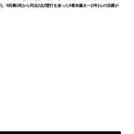
)、9回裏2死から同点2点2塁打を放った8番加藤太一(3年)らの活躍が