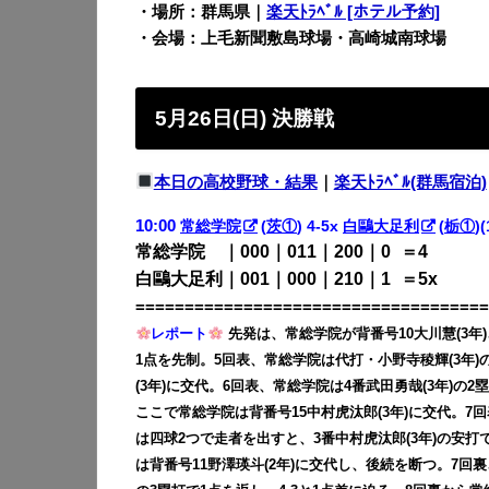
・場所：群馬県｜
楽天ﾄﾗﾍﾞﾙ [ホテル予約]
・会場：上毛新聞敷島球場・高崎城南球場
5月26日(日) 決勝戦
本日の高校野球・結果
｜
楽天ﾄﾗﾍﾞﾙ(群馬宿泊)
10:00
常総学院
(
茨①
) 4-5x
白鷗大足利
(
栃①
)(
常総学院 ｜000｜011｜200｜0
0
＝4
白鷗大足利｜001｜000｜210｜1
0
＝5x
====================================
レポート
先発は、常総学院が背番号10大川慧(3年
1点を先制。5回表、常総学院は代打・小野寺稜輝(3年)
(3年)に交代。6回表、常総学院は4番武田勇哉(3年)の
ここで常総学院は背番号15中村虎汰郎(3年)に交代。7
は四球2つで走者を出すと、3番中村虎汰郎(3年)の安打で
は背番号11野澤瑛斗(2年)に交代し、後続を断つ。7回裏