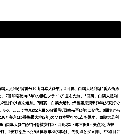
=
白鷗大足利が背番号10山口幸大(3年)。2回裏、白鷗大足利は4番八角勇
すと、7番印南穂向(3年)の犠牲フライで1点を先制。3回裏、白鷗大足利
)の2塁打で1点を追加。7回裏、白鷗大足利は5番篠原飛羽(3年)が安打で
、0-3。ここで帝京は2人目の背番号6西崎桔平(3年)に交代。8回表から
のあと帝京は5番梅景大地(2年)のソロ本塁打で1点を返す。白鷗大足利
山口幸大(3年)が7回を被安打5・四死球5・奪三振6・失点0と力投
打。2安打を放った5番篠原飛羽(3年)は、先制点とダメ押しの3点目に