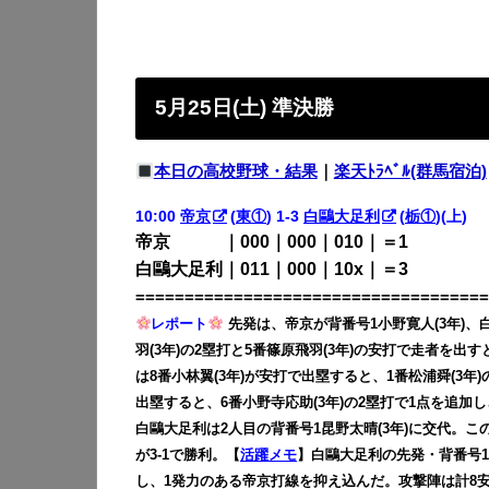
5月25日(土) 準決勝
本日の高校野球・結果
｜
楽天ﾄﾗﾍﾞﾙ(群馬宿泊)
10:00
帝京
(
東①
) 1-3
白鷗大足利
(
栃①
)(上)
帝京 ｜000｜000｜010｜＝1
白鷗大足利｜011｜000｜10x｜＝3
====================================
レポート
先発は、帝京が背番号1小野寛人(3年)、
羽(3年)の2塁打と5番篠原飛羽(3年)の安打で走者を出
は8番小林翼(3年)が安打で出塁すると、1番松浦舜(3年
出塁すると、6番小野寺応助(3年)の2塁打で1点を追加し
白鷗大足利は2人目の背番号1昆野太晴(3年)に交代。こ
が3-1で勝利。【
活躍メモ
】白鷗大足利の先発・背番号10
し、1発力のある帝京打線を抑え込んだ。攻撃陣は計8安