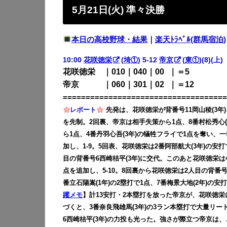
5月21日(火) 準々決勝
本日の高校野球・結果
｜
楽天ﾄﾗﾍﾞﾙ(群馬宿泊)
10:00
花咲徳栄
(
埼①
) 5-12
帝京
(
東①
)(8)(上)
花咲徳栄 ｜010｜040｜00
0
｜＝5
帝京 ｜060｜301｜02
0
｜＝12
====================================
レポート
先発は、花咲徳栄が背番号11岡山稜(3年
を先制。2回裏、帝京は相手失策から1点、8番村松秀心(
ら1点、4番丹羽心吾(3年)の犠牲フライで1点を奪い、一
加し、1-9。5回表、花咲徳栄は2番阿部航大(3年)の安打
目の背番号6西崎桔平(3年)に交代。このあと花咲徳栄は4
点を追加し、5-10。8回裏から花咲徳栄は2人目の背番
番立石陽嵩(1年)の2塁打で1点、7番梅景大地(2年)の安
躍メモ
】計13安打・2本塁打を放った帝京が、花咲徳栄
づくと、3番奈良飛雄馬(3年)の3ラン本塁打で大量リ
6西崎桔平(3年)の力投も光った。強さが際立つ帝京は