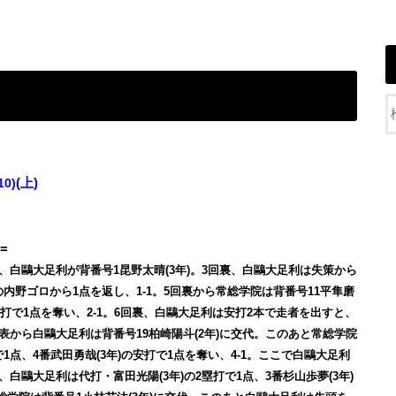
10)
(上)
=
)、白鷗大足利が背番号1昆野太晴(3年)。3回裏、白鷗大足利は失策から
の内野ゴロから1点を返し、1-1。5回裏から常総学院は背番号11平隼磨
2塁打で1点を奪い、2-1。6回裏、白鷗大足利は安打2本で走者を出すと、
回表から白鷗大足利は背番号19柏崎陽斗(2年)に交代。このあと常総学院
1点、4番武田勇哉(3年)の安打で1点を奪い、4-1。ここで白鷗大足利
、白鷗大足利は代打・富田光陽(3年)の2塁打で1点、3番杉山歩夢(3年)