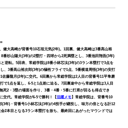
=
)、健大高崎が背番号10石垣元気(2年)。1回裏、健大高崎は3番髙山裕
8番杉山陽大(3年)の2塁打・四球から2死満塁とし、3番池田翔吾(3年)
-1と逆転。5回表、常総学院は8番小林芯汰(3年)の3ラン本塁打で3点を
し、3番髙山裕次郎(3年)の犠牲フライで1点、5番横道周悟(3年)の安打
1佐藤龍月(2年)に交代。6回裏から常総学院は2人目の背番号11平隼磨
2塁打で1点を返し、6-5と1点差に迫る。7回裏途中から常総学院は3人目
は無死2・3塁の場面を作り、3番・4番・5番に打席が回るも得点でき
)に交代。常総学院が6-5で勝利！【
活躍メモ
】常総学院は、背番号10
汰郎(3年)・背番号1小林芯汰(3年)の4投手が継投し、味方の倍となる計12
大会2本目となる3ラン本塁打を放ち、最終回にあがったマウンドでは