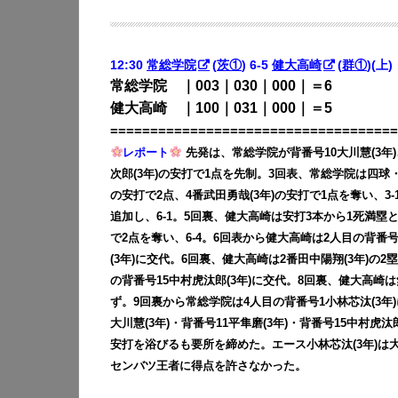
12:30
常総学院
(
茨①
) 6-5
健大高崎
(
群①
)(上)
常総学院 ｜003｜030｜000｜＝6
健大高崎 ｜100｜031｜000｜＝5
====================================
レポート
先発は、常総学院が背番号10大川慧(3年
次郎(3年)の安打で1点を先制。3回表、常総学院は四球・
の安打で2点、4番武田勇哉(3年)の安打で1点を奪い、3
追加し、6-1。5回裏、健大高崎は安打3本から1死満塁と
で2点を奪い、6-4。6回表から健大高崎は2人目の背番号
(3年)に交代。6回裏、健大高崎は2番田中陽翔(3年)の
の背番号15中村虎汰郎(3年)に交代。8回裏、健大高崎
ず。9回裏から常総学院は4人目の背番号1小林芯汰(3年
大川慧(3年)・背番号11平隼磨(3年)・背番号15中村虎
安打を浴びるも要所を締めた。エース小林芯汰(3年)は
センバツ王者に得点を許さなかった。