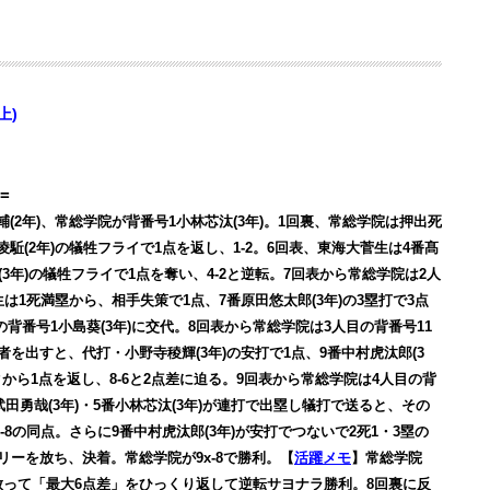
(上)
=
(2年)、常総学院が背番号1小林芯汰(3年)。1回裏、常総学院は押出死
駈(2年)の犠牲フライで1点を返し、1-2。6回表、東海大菅生は4番髙
(3年)の犠牲フライで1点を奪い、4-2と逆転。7回表から常総学院は2人
は1死満塁から、相手失策で1点、7番原田悠太郎(3年)の3塁打で3点
の背番号1小島葵(3年)に交代。8回表から常総学院は3人目の背番号11
者を出すと、代打・小野寺稜輝(3年)の安打で1点、9番中村虎汰郎(3
クから1点を返し、8-6と2点差に迫る。9回表から常総学院は4人目の背
武田勇哉(3年)・5番小林芯汰(3年)が連打で出塁し犠打で送ると、その
8-8の同点。さらに9番中村虎汰郎(3年)が安打でつないで2死1・3塁の
リーを放ち、決着。常総学院が9x-8で勝利。【
活躍メモ
】常総学院
放って「最大6点差」をひっくり返して逆転サヨナラ勝利。8回裏に反