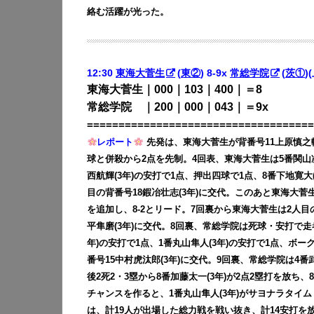
絡む活躍が光った。
12:30
東海大菅生
(
東②
) 8-9x
常総学院
(
茨①
)
東海大菅生｜000｜103｜400｜＝8
常総学院 ｜200｜000｜043｜＝9x
====================================
レポート
先発は、東海大菅生が背番号11上原慎之輔
球と併殺から2点を先制。4回表、東海大菅生は5番関山凌
西航輝(3年)の安打で1点、押出四球で1点、8番下地寛大
目の背番号18鍜冶壮志(3年)に交代。このあと東海大菅生
を追加し、8-2とリード。7回裏から東海大菅生は2人目
平隼磨(3年)に交代。8回裏、常総学院は死球・安打で走
年)の安打で1点、1番丸山隼人(3年)の安打で1点、ボー
番号15中村虎汰郎(3年)に交代。9回裏、常総学院は4番
後2死2・3塁から8番加藤太一(3年)が2点2塁打を放ち、
チャンスを作ると、1番丸山隼人(3年)がサヨナラタイム
は、計19人が出場した総力戦を戦い抜き、計14安打を