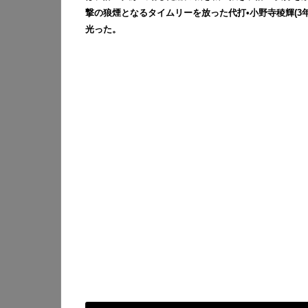
撃の狼煙となるタイムリーを放った代打•小野寺稜輝(3年
光った。