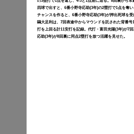
の3塁打で1点を返し、4-3と1点差に迫る。8回裏から
四球で出すと、6番小野寺応助(3年)の2塁打で1点を奪
チャンスを作ると、6番小野寺応助(3年)が押出死球を受け
鷗大足利は、7回表途中からマウンドを託された背番号11
打を上回る計11安打を記録。代打・富田光陽(3年)が
応助(3年)が8回裏に同点2塁打を放つ活躍を見せた。