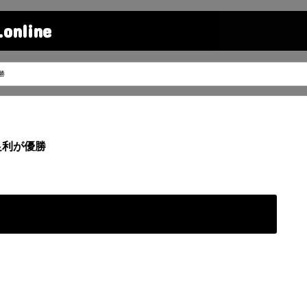
line
勝
足利が優勝