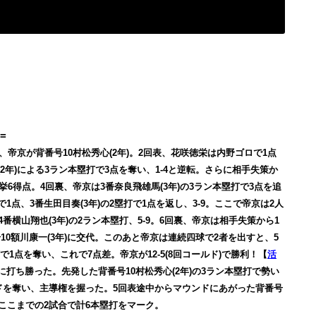
=
)、帝京が背番号10村松秀心(2年)。2回表、花咲徳栄は内野ゴロで1点
2年)による3ラン本塁打で3点を奪い、1-4と逆転。さらに相手失策か
挙6得点。4回裏、帝京は3番奈良飛雄馬(3年)の3ラン本塁打で3点を追
で1点、3番生田目奏(3年)の2塁打で1点を返し、3-9。ここで帝京は2人
番横山翔也(3年)の2ラン本塁打、5-9。6回裏、帝京は相手失策から1
号10額川康一(3年)に交代。このあと帝京は連続四球で2者を出すと、5
打で1点を奪い、これで7点差。帝京が12-5(8回コールド)で勝利！【
活
に打ち勝った。先発した背番号10村松秀心(2年)の3ラン本塁打で勢い
ードを奪い、主導権を握った。5回表途中からマウンドにあがった背番号
、ここまでの2試合で計6本塁打をマーク。