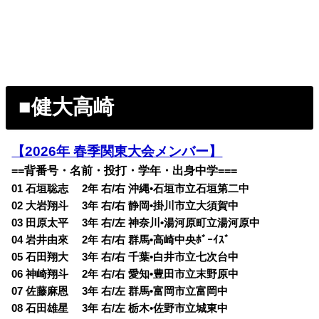
■健大高崎
【2026年 春季関東大会メンバー】
==背番号・名前・投打・学年・出身中学===
01 石垣聡志 2年 右/右 沖縄•石垣市立石垣第二中
02 大岩翔斗 3年 右/右 静岡•掛川市立大須賀中
03 田原太平 3年 右/左 神奈川•湯河原町立湯河原中
04 岩井由來 2年 右/右 群馬•高崎中央ﾎﾞｰｲｽﾞ
05 石田翔大 3年 右/右 千葉•白井市立七次台中
06 神崎翔斗 2年 右/右 愛知•豊田市立末野原中
07 佐藤麻恩 3年 右/左 群馬•富岡市立富岡中
08 石田雄星 3年 右/左 栃木•佐野市立城東中