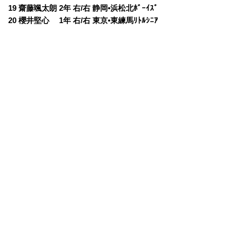
19 齋藤颯太朗 2年 右/右 静岡•浜松北ﾎﾞｰｲｽﾞ
20 櫻井堅心 1年 右/右 東京•東練馬ﾘﾄﾙｼﾆｱ