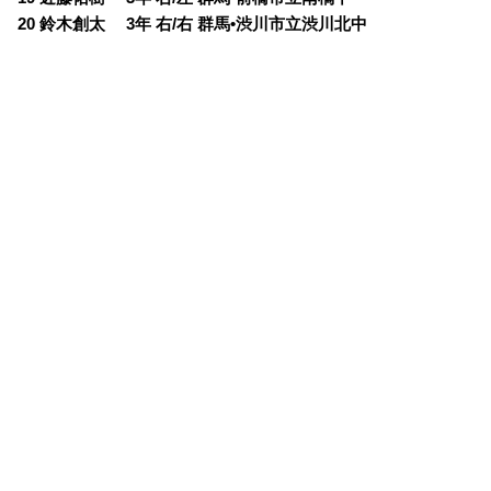
20 鈴木創太 3年 右/右 群馬•渋川市立渋川北中