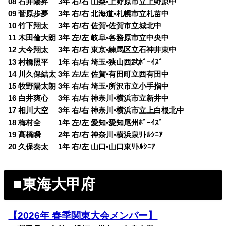
08 石井陽昇 3年 右/右 山梨•上野原市立上野原中
09 菅原歩夢 3年 右/右 北海道•札幌市立札苗中
10 竹下翔太 3年 右/右 佐賀•佐賀市立城北中
11 木田倫大朗 3年 左/左 岐阜•各務原市立中央中
12 大今翔太 3年 右/右 東京•練馬区立石神井東中
13 村橋照平 1年 右/右 埼玉•狭山西武ﾎﾞｰｲｽﾞ
14 川久保結太 3年 左/左 佐賀•有田町立西有田中
15 牧野陽太朗 3年 右/右 埼玉•所沢市立小手指中
16 白井爽心 3年 右/右 神奈川•横浜市立新井中
17 相川大空 3年 右/右 神奈川•横浜市立上白根北中
18 梅村全 1年 左/左 愛知•愛知尾州ﾎﾞｰｲｽﾞ
19 髙橋瞬 2年 右/右 神奈川•横浜泉ﾘﾄﾙｼﾆｱ
20 久保奏太 1年 右/左 山口•山口東ﾘﾄﾙｼﾆｱ
■東海大甲府
【2026年 春季関東大会メンバー】