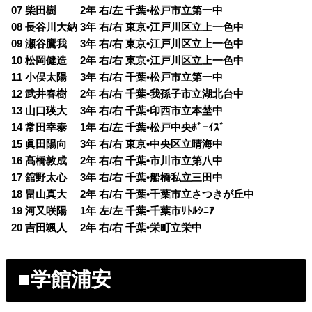
07 柴田樹 2年 右/左 千葉•松戸市立第一中
08 長谷川大納 3年 右/右 東京•江戸川区立上一色中
09 瀬谷鷹我 3年 右/右 東京•江戸川区立上一色中
10 松岡健造 2年 右/右 東京•江戸川区立上一色中
11 小俣太陽 3年 右/右 千葉•松戸市立第一中
12 武井春樹 2年 右/右 千葉•我孫子市立湖北台中
13 山口瑛大 3年 右/右 千葉•印西市立本埜中
14 常田幸泰 1年 右/左 千葉•松戸中央ﾎﾞｰｲｽﾞ
15 眞田陽向 3年 右/右 東京•中央区立晴海中
16 髙橋敦成 2年 右/右 千葉•市川市立第八中
17 舘野太心 3年 右/右 千葉•船橋私立三田中
18 畠山真大 2年 右/右 千葉•千葉市立さつきが丘中
19 河又咲陽 1年 左/左 千葉•千葉市ﾘﾄﾙｼﾆｱ
20 吉田颯人 2年 右/右 千葉•栄町立栄中
■学館浦安