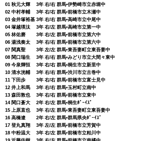
01 秋元大輝 3年 右/右 群馬•伊勢崎市立赤堀中
02 中村孝輔 3年 右/右 群馬•前橋市立木瀬中
03 金井塚裕基 3年 右/右 群馬•高崎市立中尾中
04 塚越瑛汰 3年 右/左 群馬•高崎市立第一中
05 林佑磨 3年 右/左 群馬•前橋市立第六中
06 湯浅奏太 3年 右/右 群馬•前橋市立第六中
07 関真聖 3年 左/左 群馬•東吾妻町立東吾妻中
08 関口瑞生 3年 右/右 群馬•みどり市立大間々東中
09 今泉輝恒 3年 右/右 群馬•桐生市立新里中
10 清水洸輔 3年 右/右 群馬•渋川市立古巻中
11 下田歩 3年 右/右 群馬•前橋市立富士見中
12 井上和馬 3年 右/右 群馬•玉村町立南中
13 森田敦也 3年 右/右 群馬•前橋市立東中
14 関口蒼大 2年 右/左 群馬•桐生ﾎﾞｰｲｽﾞ
15 上原直也 3年 右/左 群馬•東吾妻町立東吾妻中
16 高橋遼 2年 右/左 群馬•群馬県央ﾎﾞｰｲｽﾞ
17 登丸真翔 3年 左/左 群馬•前橋市立芳賀中
18 中粉温大 3年 右/左 群馬•前橋市立粕川中
19 近藤佑樹 3年 右/左 群馬•前橋市立南橘中