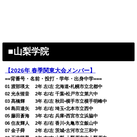
■山梨学院
【2026年 春季関東大会メンバー】
==背番号・名前・投打・学年・出身中学===
01 渡部瑛太 2年 左/左 北海道•札幌市立北都中
02 光永惺音 2年 右/右 千葉•松戸市立第六中
03 髙橋輝 3年 右/左 秋田•横手市立横手明峰中
04 島田達矢 3年 右/右 埼玉•北本市立西中
05 藤田蒼海 3年 右/右 兵庫•西宮市立浜脇中
06 住友輝人 2年 右/右 香川•丸亀市立飯山中
07 金子舜 2年 右/左 茨城•古河市立三和中