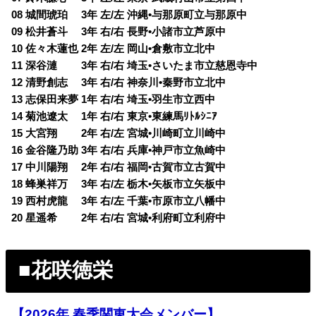
08 城間琥珀 3年 左/左 沖縄•与那原町立与那原中
09 松井蒼斗 3年 右/右 長野•小諸市立芦原中
10 佐々木蓮也 2年 左/左 岡山•倉敷市立北中
11 深谷漣 3年 右/右 埼玉•さいたま市立慈恩寺中
12 清野創志 3年 右/右 神奈川•秦野市立北中
13 志保田来夢 1年 右/右 埼玉•羽生市立西中
14 菊池遼太 1年 右/右 東京•東練馬ﾘﾄﾙｼﾆｱ
15 大宮翔 2年 右/左 宮城•川崎町立川崎中
16 金谷隆乃助 3年 右/右 兵庫•神戸市立魚崎中
17 中川陽翔 2年 右/右 福岡•古賀市立古賀中
18 蜂巣祥万 3年 右/左 栃木•矢板市立矢板中
19 西村虎龍 3年 右/左 千葉•市原市立八幡中
20 星遥希 2年 右/右 宮城•利府町立利府中
■花咲徳栄
【2026年 春季関東大会メンバー】