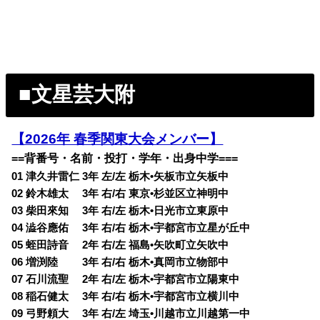
■文星芸大附
【2026年 春季関東大会メンバー】
==背番号・名前・投打・学年・出身中学===
01 津久井雷仁 3年 左/左 栃木•矢板市立矢板中
02 鈴木雄太 3年 右/右 東京•杉並区立神明中
03 柴田來知 3年 右/左 栃木•日光市立東原中
04 澁谷應佑 3年 右/右 栃木•宇都宮市立星が丘中
05 蛭田詩音 2年 右/左 福島•矢吹町立矢吹中
06 増渕陸 3年 右/右 栃木•真岡市立物部中
07 石川流聖 2年 右/左 栃木•宇都宮市立陽東中
08 稲石健太 3年 右/右 栃木•宇都宮市立横川中
09 弓野頼大 3年 右/左 埼玉•川越市立川越第一中