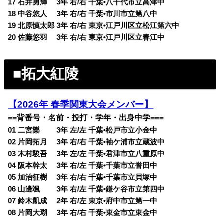
17 石井勇輝 3年 右/右 千葉•八千代市立高津中
18 中谷悠人 3年 右/右 千葉•市川市立第八中
19 北原慎太郎 3年 右/右 東京•江戸川区立松江第六中
20 佐藤悠羽 3年 右/右 東京•江戸川区立春江中
■拓大紅陵
【2026年 春季関東大会メンバー】
==背番号・名前・投打・学年・出身中学===
01 二宮樂 3年 左/左 千葉•松戸市立小金中
02 片岡拓月 3年 右/右 千葉•袖ケ浦市立蔵波中
03 木村駿吾 3年 左/左 千葉•君津市立八重原中
04 阪本幹太 3年 右/左 千葉•千葉市立誉田中
05 加治征樹 3年 右/右 千葉•千葉市立貝塚中
06 山邊颯 3年 右/左 千葉•鎌ケ谷市立第四中
07 鈴木凱成 2年 右/左 東京•府中市立第一中
08 片岡大瑚 3年 右/右 千葉•東金市立東金中