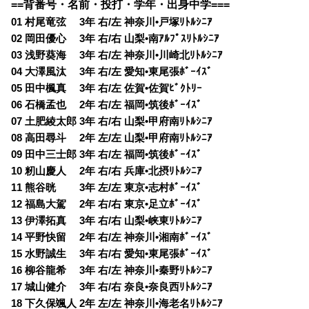
==背番号・名前・投打・学年・出身中学===
01 村尾竜弦 3年 右/左 神奈川•戸塚ﾘﾄﾙｼﾆｱ
02 岡田優心 3年 右/右 山梨•南ｱﾙﾌﾟｽﾘﾄﾙｼﾆｱ
03 浅野葵海 3年 右/左 神奈川•川崎北ﾘﾄﾙｼﾆｱ
04 大澤風汰 3年 右/左 愛知•東尾張ﾎﾞｰｲｽﾞ
05 田中楓真 3年 右/左 佐賀•佐賀ﾋﾞｸﾄﾘｰ
06 石橋孟也 2年 右/左 福岡•筑後ﾎﾞｰｲｽﾞ
07 土肥綾太郎 3年 右/右 山梨•甲府南ﾘﾄﾙｼﾆｱ
08 高田尋斗 2年 左/左 山梨•甲府南ﾘﾄﾙｼﾆｱ
09 田中三士郎 3年 右/左 福岡•筑後ﾎﾞｰｲｽﾞ
10 籾山慶人 2年 右/右 兵庫•北摂ﾘﾄﾙｼﾆｱ
11 熊谷晄 3年 左/左 東京•志村ﾎﾞｰｲｽﾞ
12 福島大駕 2年 右/右 東京•足立ﾎﾞｰｲｽﾞ
13 伊澤拓真 3年 右/右 山梨•峡東ﾘﾄﾙｼﾆｱ
14 平野快留 2年 右/左 神奈川•湘南ﾎﾞｰｲｽﾞ
15 水野誠生 3年 右/右 愛知•東尾張ﾎﾞｰｲｽﾞ
16 柳谷龍希 3年 右/左 神奈川•秦野ﾘﾄﾙｼﾆｱ
17 城山健介 3年 右/右 奈良•奈良西ﾘﾄﾙｼﾆｱ
18 下久保颯人 2年 左/左 神奈川•海老名ﾘﾄﾙｼﾆｱ