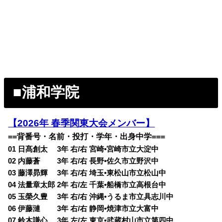
■浦和学院
【2026年 春季関東大会メンバー】
==背番号・名前・投打・学年・出身中学===
01 日髙創太 3年 右/右 宮崎•宮崎市立大淀中
02 内藤蒼 3年 右/右 長野•佐久市立野沢中
03 藤澤昴輝 3年 右/右 埼玉•東松山市立松山中
04 法量章太郎 2年 右/左 千葉•船橋市立高根台中
05 玉榮久豊 3年 右/右 沖縄•うるま市立具志川中
06 伊藤漣 3年 右/右 静岡•焼津市立大富中
07 鈴木謙心 3年 左/左 東京•武蔵村山市立第四中