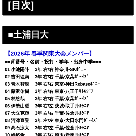
[目次]
■土浦日大
【2026年 春季関東大会メンバー】
==背番号・名前・投打・学年・出身中学===
01 小池陽斗 3年 右/右 神奈川•SKﾎﾟﾆｰ
02 吉田惺南 3年 右/右 千葉•京葉ﾎﾞｰｲｽﾞ
03 青木智潤 3年 右/右 東京•神田Rebaseﾎﾟﾆｰ
04 藤沢佑樹 3年 右/右 東京•八王子ﾘﾄﾙｼﾆｱ
05 林悠哉 3年 右/右 千葉•京葉ﾎﾞｰｲｽﾞ
06 伊勢山暖 3年 右/左 茨城•取手ﾘﾄﾙｼﾆｱ
07 大立克輝 3年 右/右 千葉•佐倉ﾘﾄﾙｼﾆｱ
08 河津直登 3年 左/左 東京•大田水門ﾎﾞｰｲｽﾞ
09 高石涼太 3年 右/左 千葉•佐倉ﾘﾄﾙｼﾆｱ
10 嶋悠希 3年 右/右 埼玉•新座ﾘﾄﾙｼﾆｱ