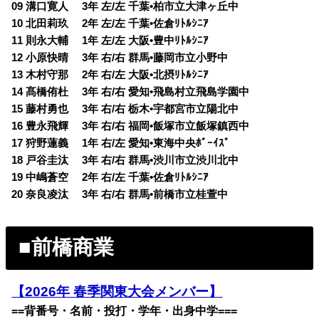
09 溝口寛人 3年 左/左 千葉•柏市立大津ヶ丘中
10 北田莉玖 2年 左/左 千葉•佐倉ﾘﾄﾙｼﾆｱ
11 則永大輔 1年 左/左 大阪•豊中ﾘﾄﾙｼﾆｱ
12 小原快晴 3年 右/右 群馬•藤岡市立小野中
13 木村守那 2年 右/左 大阪•北摂ﾘﾄﾙｼﾆｱ
14 髙橋侑杜 3年 右/右 愛知•飛島村立飛島学園中
15 藤村勇也 3年 右/右 栃木•宇都宮市立陽北中
16 豊永飛輝 3年 右/右 福岡•飯塚市立飯塚鎮西中
17 狩野蓮義 1年 右/左 愛知•東海中央ﾎﾞｰｲｽﾞ
18 戸谷圭汰 3年 右/右 群馬•渋川市立渋川北中
19 中嶋蒼空 2年 右/左 千葉•佐倉ﾘﾄﾙｼﾆｱ
20 奈良凌汰 3年 右/右 群馬•前橋市立桂萱中
■前橋商業
【2026年 春季関東大会メンバー】
==背番号・名前・投打・学年・出身中学===