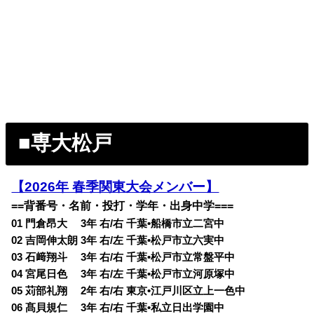
■専大松戸
【2026年 春季関東大会メンバー】
==背番号・名前・投打・学年・出身中学===
01 門倉昂大 3年 右/右 千葉•船橋市立二宮中
02 吉岡伸太朗 3年 右/左 千葉•松戸市立六実中
03 石﨑翔斗 3年 右/右 千葉•松戸市立常盤平中
04 宮尾日色 3年 右/左 千葉•松戸市立河原塚中
05 苅部礼翔 2年 右/右 東京•江戸川区立上一色中
06 髙貝規仁 3年 右/右 千葉•私立日出学園中