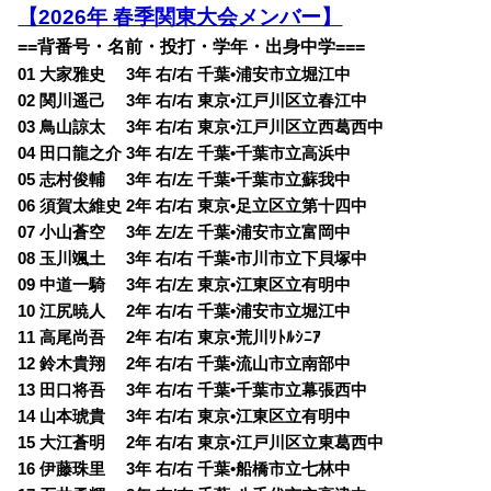
【2026年 春季関東大会メンバー】
==背番号・名前・投打・学年・出身中学===
01 大家雅史 3年 右/右 千葉•浦安市立堀江中
02 関川遥己 3年 右/右 東京•江戸川区立春江中
03 鳥山諒太 3年 右/右 東京•江戸川区立西葛西中
04 田口龍之介 3年 右/左 千葉•千葉市立高浜中
05 志村俊輔 3年 右/左 千葉•千葉市立蘇我中
06 須賀太維史 2年 右/右 東京•足立区立第十四中
07 小山蒼空 3年 左/左 千葉•浦安市立富岡中
08 玉川颯土 3年 右/右 千葉•市川市立下貝塚中
09 中道一騎 3年 右/左 東京•江東区立有明中
10 江尻暁人 2年 右/右 千葉•浦安市立堀江中
11 高尾尚吾 2年 右/右 東京•荒川ﾘﾄﾙｼﾆｱ
12 鈴木貴翔 2年 右/右 千葉•流山市立南部中
13 田口将吾 3年 右/右 千葉•千葉市立幕張西中
14 山本琥貴 3年 右/右 東京•江東区立有明中
15 大江蒼明 2年 右/右 東京•江戸川区立東葛西中
16 伊藤珠里 3年 右/右 千葉•船橋市立七林中