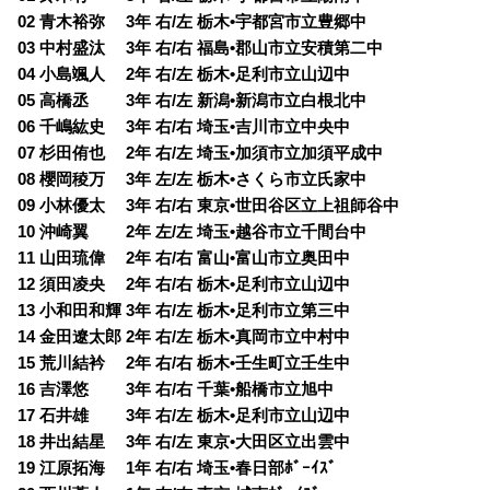
02 青木裕弥 3年 右/左 栃木•宇都宮市立豊郷中
03 中村盛汰 3年 右/右 福島•郡山市立安積第二中
04 小島颯人 2年 右/左 栃木•足利市立山辺中
05 高橋丞 3年 右/左 新潟•新潟市立白根北中
06 千嶋紘史 3年 右/右 埼玉•吉川市立中央中
07 杉田侑也 2年 右/左 埼玉•加須市立加須平成中
08 櫻岡稜万 3年 左/左 栃木•さくら市立氏家中
09 小林優太 3年 右/右 東京•世田谷区立上祖師谷中
10 沖崎翼 2年 左/左 埼玉•越谷市立千間台中
11 山田琉偉 2年 右/右 富山•富山市立奥田中
12 須田凌央 2年 右/右 栃木•足利市立山辺中
13 小和田和輝 3年 右/左 栃木•足利市立第三中
14 金田遼太郎 2年 右/左 栃木•真岡市立中村中
15 荒川結衿 2年 右/右 栃木•壬生町立壬生中
16 吉澤悠 3年 右/右 千葉•船橋市立旭中
17 石井雄 3年 右/左 栃木•足利市立山辺中
18 井出結星 3年 右/左 東京•大田区立出雲中
19 江原拓海 1年 右/右 埼玉•春日部ﾎﾞｰｲｽﾞ