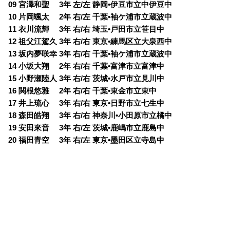
09 宮澤和聖 3年 左/左 静岡•伊豆市立中伊豆中
10 片岡颯太 2年 右/左 千葉•袖ケ浦市立蔵波中
11 衣川流輝 3年 右/右 埼玉•戸田市立笹目中
12 祖父江駕久 3年 右/右 東京•練馬区立大泉西中
13 坂内夢咲幸 3年 右/右 千葉•袖ケ浦市立蔵波中
14 小坂大翔 2年 右/右 千葉•富津市立富津中
15 小野瀬陸人 3年 右/右 茨城•水戸市立見川中
16 関根悠雅 2年 右/右 千葉•東金市立東中
17 井上琉心 3年 右/右 東京•日野市立七生中
18 森田皓翔 3年 右/右 神奈川•小田原市立橘中
19 安田來音 3年 右/左 茨城•鹿嶋市立鹿島中
20 福田青空 3年 右/左 東京•墨田区立寺島中