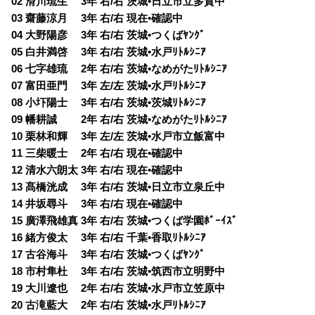
02 滑川琉生 3年 右/右 茨城•日立市立多賀中
03 齋藤涼月 3年 右/右 現在•確認中
04 大野陽彦 3年 右/右 茨城•つくばﾔﾝｸﾞ
05 白井満啓 3年 右/右 茨城•水戸ﾘﾄﾙｼﾆｱ
06 七字雄琉 2年 右/右 茨城•なめがたﾘﾄﾙｼﾆｱ
07 富田亜門 3年 左/左 茨城•水戸ﾘﾄﾙｼﾆｱ
08 小圷陽士 3年 右/右 茨城•茨城ﾘﾄﾙｼﾆｱ
09 幡耕誠 2年 右/右 茨城•なめがたﾘﾄﾙｼﾆｱ
10 栗林和輝 3年 左/左 茨城•水戸市立飯富中
11 三柴暖士 2年 右/右 現在•確認中
12 清水六朗太 3年 右/右 現在•確認中
13 髙橋洸成 3年 右/右 茨城•日立市立泉丘中
14 井坂尋斗 3年 右/右 現在•確認中
15 廣澤飛雄真 3年 右/右 茨城•つくば学園ﾎﾞｰｲｽﾞ
16 緒方俊太 3年 右/右 千葉•香取ﾘﾄﾙｼﾆｱ
17 古谷海斗 3年 右/右 茨城•つくばﾔﾝｸﾞ
18 市村隼杜 3年 右/右 茨城•筑西市立明野中
19 大川遼也 2年 右/右 茨城•水戸市立笠原中
20 古滝藍大 2年 右/右 茨城•水戸ﾘﾄﾙｼﾆｱ