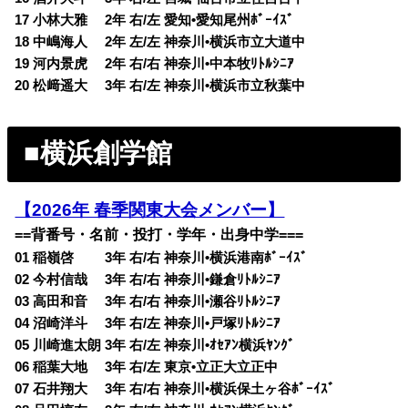
17 小林大雅 2年 右/左 愛知•愛知尾州ﾎﾞｰｲｽﾞ
18 中嶋海人 2年 左/左 神奈川•横浜市立大道中
19 河内景虎 2年 右/右 神奈川•中本牧ﾘﾄﾙｼﾆｱ
20 松﨑遥大 3年 右/左 神奈川•横浜市立秋葉中
■横浜創学館
【2026年 春季関東大会メンバー】
==背番号・名前・投打・学年・出身中学===
01 稲嶺啓 3年 右/右 神奈川•横浜港南ﾎﾞｰｲｽﾞ
02 今村信哉 3年 右/右 神奈川•鎌倉ﾘﾄﾙｼﾆｱ
03 高田和音 3年 右/右 神奈川•瀬谷ﾘﾄﾙｼﾆｱ
04 沼崎洋斗 3年 右/左 神奈川•戸塚ﾘﾄﾙｼﾆｱ
05 川崎進太朗 3年 右/左 神奈川•ｵｾｱﾝ横浜ﾔﾝｸﾞ
06 稲葉大地 3年 右/左 東京•立正大立正中
07 石井翔大 3年 右/右 神奈川•横浜保土ヶ谷ﾎﾞｰｲｽﾞ