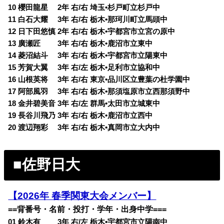
10 櫻田龍星 2年 右/右 埼玉•杉戸町立杉戸中
11 白石大耀 3年 右/右 栃木•那珂川町立馬頭中
12 日下田悠慎 2年 右/右 栃木•宇都宮市立宮の原中
13 廣瀬匠 3年 右/右 栃木•鹿沼市立東中
14 菱沼結斗 3年 右/右 栃木•宇都宮市立陽東中
15 芳賀大翼 3年 右/左 栃木•足利市立協和中
16 山根英将 3年 右/右 東京•品川区立豊葉の杜学園中
17 阿部風羽 3年 右/右 栃木•那須塩原市立西那須野中
18 金井碧美音 3年 右/左 群馬•太田市立城東中
19 長谷川飛乃 3年 右/右 栃木•鹿沼市立西中
20 渡辺翔彩 3年 右/右 栃木•真岡市立大内中
■佐野日大
【2026年 春季関東大会メンバー】
==背番号・名前・投打・学年・出身中学===
01 鈴木有 3年 右/左 栃木•宇都宮市立陽南中