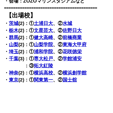
・会場：ZOZOマリンスタジアムなど
=========================================
【出場校】
・
茨城
(2)：①
土浦日大
、②
水城
・
栃木
(2)：①
文星芸大
、②
佐野日大
・
群馬
(2)：①
健大高崎
、②
前橋商業
・
山梨
(2)：①
山梨学院
、②
東海大甲府
・
埼玉
(2)：①
浦和学院
、②
花咲徳栄
・
千葉
(3)：①
専大松戸
、②
学館浦安
・
千葉
(3)
：③
拓大紅陵
・
神奈
(2)：①
横浜高校
、②
横浜創学館
・
東京
(2)：①
関東第一
、②
国士舘