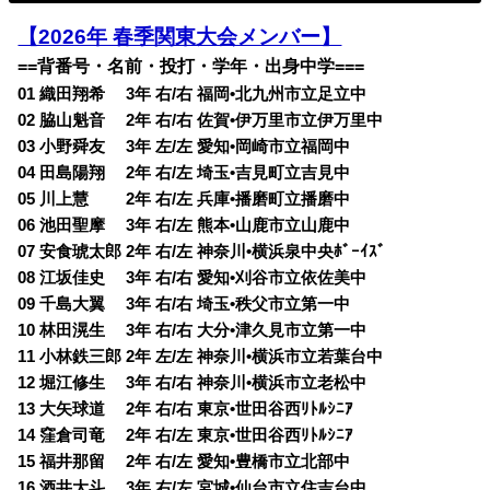
【2026年 春季関東大会メンバー】
==背番号・名前・投打・学年・出身中学===
01 織田翔希 3年 右/右 福岡•北九州市立足立中
02 脇山魁音 2年 右/右 佐賀•伊万里市立伊万里中
03 小野舜友 3年 左/左 愛知•岡崎市立福岡中
04 田島陽翔 2年 右/左 埼玉•吉見町立吉見中
05 川上慧 2年 右/左 兵庫•播磨町立播磨中
06 池田聖摩 3年 右/左 熊本•山鹿市立山鹿中
07 安食琥太郎 2年 右/左 神奈川•横浜泉中央ﾎﾞｰｲｽﾞ
08 江坂佳史 3年 右/右 愛知•刈谷市立依佐美中
09 千島大翼 3年 右/右 埼玉•秩父市立第一中
10 林田滉生 3年 右/右 大分•津久見市立第一中
11 小林鉄三郎 2年 左/左 神奈川•横浜市立若葉台中
12 堀江修生 3年 右/右 神奈川•横浜市立老松中
13 大矢球道 2年 右/右 東京•世田谷西ﾘﾄﾙｼﾆｱ
14 窪倉司竜 2年 右/左 東京•世田谷西ﾘﾄﾙｼﾆｱ
15 福井那留 2年 右/左 愛知•豊橋市立北部中
16 酒井大斗 3年 右/左 宮城•仙台市立住吉台中