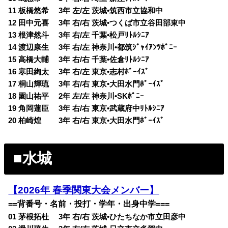
11 板橋悠希 3年 左/左 茨城•筑西市立協和中
12 田中元喜 3年 右/右 茨城•つくば市立谷田部東中
13 根津然斗 3年 右/左 千葉•松戸ﾘﾄﾙｼﾆｱ
14 渡辺康生 3年 右/左 神奈川•都筑ｼﾞｬｲｱﾝﾂﾎﾟﾆｰ
15 高橋大輔 3年 右/右 千葉•佐倉ﾘﾄﾙｼﾆｱ
16 寒田絢太 3年 右/左 東京•志村ﾎﾞｰｲｽﾞ
17 桐山輝琉 3年 右/右 東京•大田水門ﾎﾞｰｲｽﾞ
18 園山祐平 2年 左/左 神奈川•SKﾎﾟﾆｰ
19 角岡蓮臣 3年 右/右 東京•武蔵府中ﾘﾄﾙｼﾆｱ
20 柏崎煌 3年 右/右 東京•大田水門ﾎﾞｰｲｽﾞ
■水城
【2026年 春季関東大会メンバー】
==背番号・名前・投打・学年・出身中学===
01 茅根拓杜 3年 右/右 茨城•ひたちなか市立田彦中