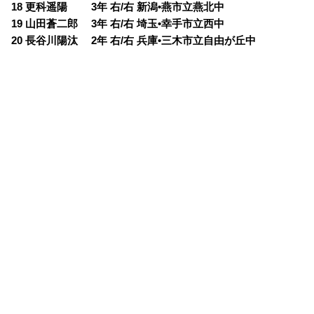
18 更科遥陽 3年 右/右 新潟•燕市立燕北中
19 山田蒼二郎 3年 右/右 埼玉•幸手市立西中
20 長谷川陽汰 2年 右/右 兵庫•三木市立自由が丘中