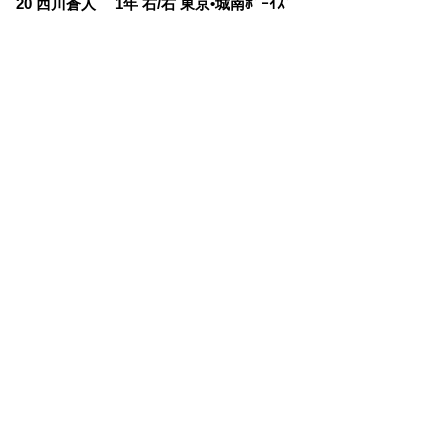
20 西川蒼人 1年 右/右 東京•城南ﾎﾞｰｲｽﾞ