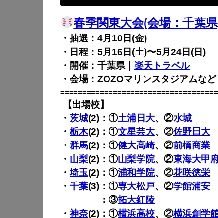
春季関東大会(会場：千葉県
・抽選：4月10日(金)
・日程：5月16日(土)〜
5月24日(日)
・開催：千葉県｜
楽天トラベル
・会場：ZOZOマリンスタジアムなど
====================================
【出場校】
・
茨城
(2)：①
土浦日大
、②
水城
・
栃木
(2)：①
文星芸大
、②
佐野日大
・
群馬
(2)：①
健大高崎
、②
前橋商業
・
山梨
(2)：①
山梨学院
、②
東海大甲
・
埼玉
(2)：①
浦和学院
、②
花咲徳栄
・
千葉
(3)：①
専大松戸
、②
学館浦安
・
千葉
(3)
：③
拓大紅陵
・
神奈
(2)：①
横浜高校
、②
横浜創学