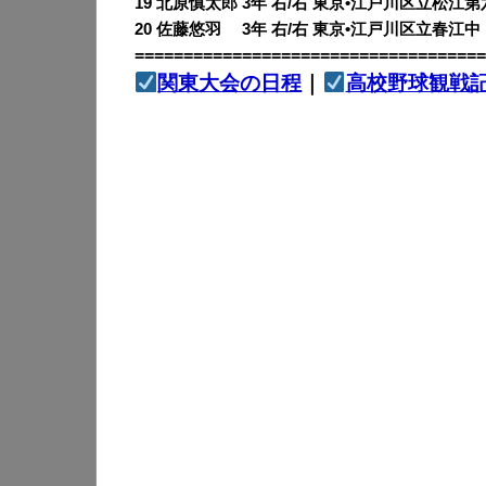
19 北原慎太郎 3年 右/右 東京•江戸川区立松江
20 佐藤悠羽 3年 右/右 東京•江戸川区立春江中
====================================
関東大会の日程
｜
高校野球観戦