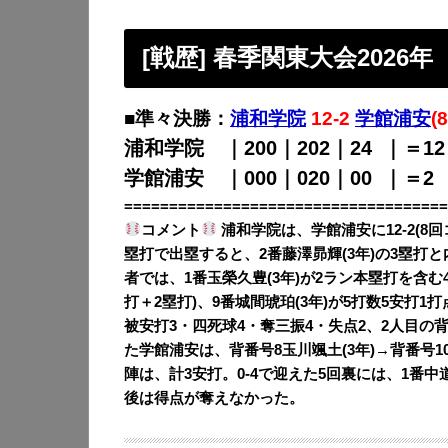
[戦歴] 春季関東大会2026年
■準々決勝：
浦和学院
12-2
学館浦安
(8
浦和学院 ｜200｜202｜24
0
｜＝12
学館浦安 ｜000｜020｜00
0
｜＝2
====================================
コメント
浦和学院は、学館浦安に12-2(8回
塁打で出塁すると、2番藤澤昴輝(3年)の3塁打
者では、1番玉榮久豊(3年)が2ラン本塁打を含む4
打＋2塁打)、9番城間琥珀(3年)が5打数5安打1
被安打3・四死球4・奪三振4・失点2、2人目の背
た学館浦安は、背番号8玉川颯土(3年)→背番号10
陣は、計3安打。0-4で迎えた5回裏には、1番
後は得点が奪えなかった。