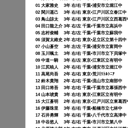
01 大家雅史 3年 右/右 千葉•浦安市立堀江中
02 関川遥己 3年 右/右 東京•江戸川区立春江中
03 鳥山諒太 3年 右/右 東京•江戸川区立西葛西
04 田口龍之介 3年 右/左 千葉•千葉市立高浜中
05 志村俊輔 3年 右/左 千葉•千葉市立蘇我中
06 須賀太維史 2年 右/右 東京•足立区立第十四中
07 小山蒼空 3年 左/左 千葉•浦安市立富岡中
08 玉川颯土 3年 右/右 千葉•市川市立下貝塚中
09 中道一騎 3年 右/左 東京•江東区立有明中
10 江尻暁人 2年 右/右 千葉•浦安市立堀江中
11 高尾尚吾 2年 右/右 東京•荒川ﾘﾄﾙｼﾆｱ
12 鈴木貴翔 2年 右/右 千葉•流山市立南部中
13 田口将吾 3年 右/右 千葉•千葉市立幕張西中
14 山本琥貴 3年 右/右 東京•江東区立有明中
15 大江蒼明 2年 右/右 東京•江戸川区立東葛西
16 伊藤珠里 3年 右/右 千葉•船橋市立七林中
17 石井勇輝 3年 右/右 千葉•八千代市立高津中
18 中谷悠人 3年 右/右 千葉•市川市立第八中