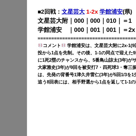
■2回戦：
文星芸大
1-2x
学館浦安
(県)
文星芸大附｜000｜000｜010｜＝1
学館浦安 ｜000｜001｜001｜＝2x
====================================
コメント
学館浦安は、文星芸大附に2x-1(
投から1点を先制。その後、1-1の同点で迎えた
に1死2塁のチャンスから、5番鳥山諒太(3年)
大家雅史(3年)が9回を被安打7・四死球3・奪三
は、先発の背番号1津久井雷仁(3年)が5回1/3を
追う8回表には、相手野選から1点を返して1-