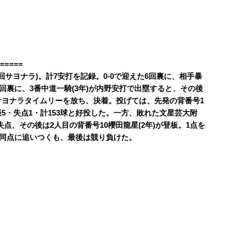
=====
9回サヨナラ)。計7安打を記録。0-0で迎えた6回裏に、相手暴
9回裏に、3番中道一騎(3年)が内野安打で出塁すると、その後
がサヨナラタイムリーを放ち、決着。投げては、先発の背番号1
振5・失点1・計153球と好投した。一方、敗れた文星芸大附
1失点、その後は2人目の背番号10櫻田龍星(2年)が登板。1点を
1の同点に追いつくも、最後は競り負けた。