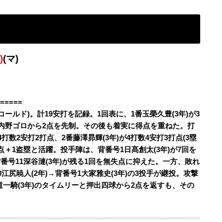
)
(マ)
=====
コールド)。計19安打を記録。1回表に、1番玉榮久豊(3年)が3
と内野ゴロから2点を先制。その後も着実に得点を重ねた。打
打数2安打2打点、2番藤澤昴輝(3年)が4打数4安打3打点(3塁
打点＋1盗塁と活躍。投手陣は、背番号1日髙創太(3年)が7回を
番号11深谷漣(3年)が残る1回を無失点に抑えた。一方、敗れ
江尻暁人(2年)→背番号1大家雅史(3年)の3投手が継投。攻撃
中道一騎(3年)のタイムリーと押出四球から2点を返すも、その