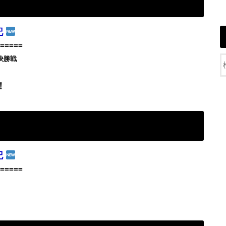
記
=====
決勝戦
！
記
=====