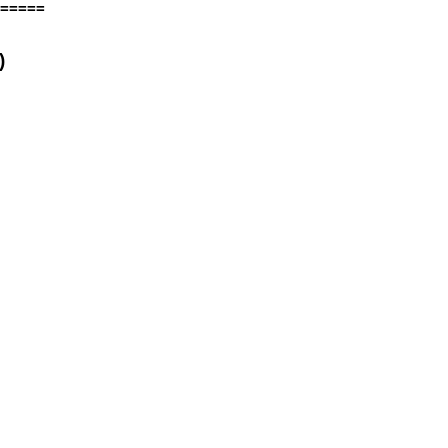
=====
)