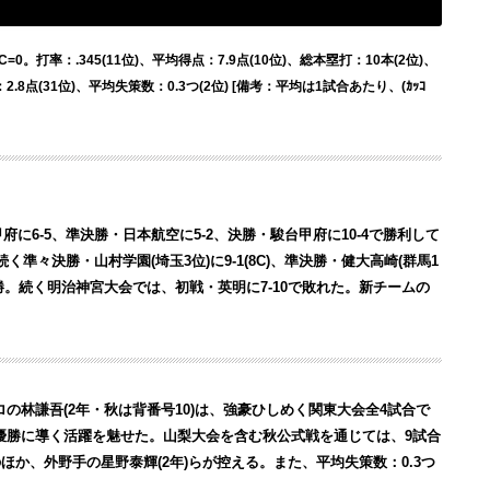
0。打率：.345(11位)、平均得点：7.9点(10位)、総本塁打：10本(2位)、
2.8点(31位)、平均失策数：0.3つ(2位) [備考：平均は1試合あたり、(ｶｯｺ
6-5、準決勝・日本航空に5-2、決勝・駿台甲府に10-4で勝利して
く準々決勝・山村学園(埼玉3位)に9-1(8C)、準決勝・健大高崎(群馬1
、優勝。続く明治神宮大会では、初戦・英明に7-10で敗れた。新チームの
9キロの林謙吾(2年・秋は背番号10)は、強豪ひしめく関東大会全4試合で
ムを優勝に導く活躍を魅せた。山梨大会を含む秋公式戦を通じては、9試合
このほか、外野手の星野泰輝(2年)らが控える。また、平均失策数：0.3つ