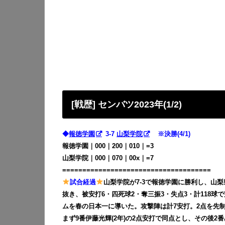
[戦歴] センバツ2023年(1/2)
◆
報徳学園
3-7
山梨学院
※決勝(4/1)
報徳学園｜000｜200｜010｜=3
山梨学院｜000｜070｜00x｜=7
=====================================
試合経過
山梨学院が7-3で報徳学園に勝利し、山梨
抜き、被安打6・四死球2・奪三振3・失点3・計118球
ムを春の日本一に導いた。攻撃陣は計7安打。2点を先制
まず9番伊藤光輝(2年)の2点安打で同点とし、その後2番