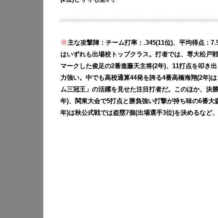
主な攻撃陣：チーム打率：.345(11位)、平均得点：7.9
はいずれも出場校トップクラス。打者では、専大松戸戦でソ
マークした俊足の2番進藤天主将(2年)、11打点を叩き
力強い。中でも高校通算44発を誇る4番高橋海翔(2年)は、
ム三冠王」の活躍を見せた注目打者だ。このほか、決勝・
年)、関東大会で5打点と勝負強い打撃が持ち味の6番大森
年)は秋公式戦では盗塁7個(出場選手3位)を決めるな