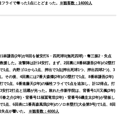
犠牲フライで奪った1点にとどまった。
※観客数：14000人
1林謙吾(2年)が8回を被安打6・四死球0(無死四球)・奪三振2・失点
が救援した。攻撃陣は計14安打。まず、2回裏に8番林謙吾(2年)の2塁打
で1点、内野ゴロから1点、押出で3点(押出死球1つ、押出四球2つ)、3
。その後、4回裏には7番大森燦(2年)の3塁打で1点、8番林謙吾(2年)
打で1点、6番進藤天(2年)の犠牲フライで1点を追加し、計12得点。打
打数3安打2打点と活躍が光った。敗れた作新学院は、背番号1川又楓(2年)
春之介(2年)・背番号11福冨竜世(2年)・背番号6磯圭太(2年)が登板し
1点、6回表に1番髙森風我(2年)のソロ本塁打(大会第9号)で1点、8回
大量失点が響いた。
※観客数：4000人