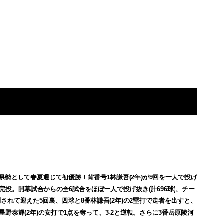
県勢として春夏通じて初優勝！背番号1林謙吾(2年)が9回を一人で投げ
で完投。開幕試合からの全6試合をほぼ一人で投げ抜き(計696球)、チー
されて迎えた5回裏、四球と8番林謙吾(2年)の2塁打で走者を出すと、
星野泰輝(2年)の安打で1点を奪って、3-2と逆転。さらに3番岳原陵河