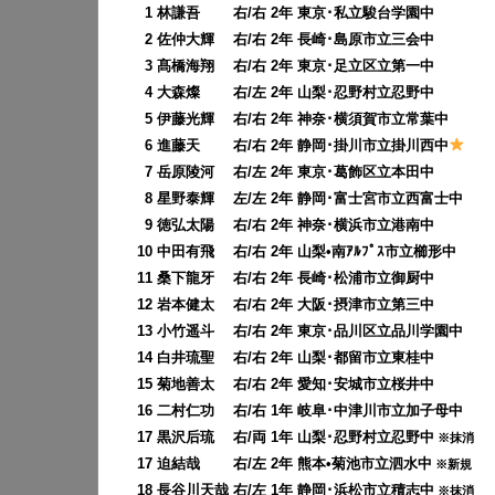
0
1 林謙吾 右/右 2年 東京･私立駿台学園中
0
2 佐仲大輝 右/右 2年 長崎･島原市立三会中
0
3 髙橋海翔 右/右 2年 東京･足立区立第一中
0
4 大森燦 右/左 2年 山梨･忍野村立忍野中
0
5 伊藤光輝 右/右 2年 神奈･横須賀市立常葉中
0
6 進藤天 右/右 2年 静岡･掛川市立掛川西中
0
7 岳原陵河 右/左 2年 東京･葛飾区立本田中
0
8 星野泰輝 左/左 2年 静岡･富士宮市立西富士中
0
9 徳弘太陽 右/右 2年 神奈･横浜市立港南中
10 中田有飛 右/右 2年 山梨•南ｱﾙﾌﾟｽ市立櫛形中
11 桑下龍牙 右/右 2年 長崎･松浦市立御厨中
12 岩本健太 右/右 2年 大阪･摂津市立第三中
13 小竹遥斗 右/右 2年 東京･品川区立品川学園中
14 白井琉聖 右/右 2年 山梨･都留市立東桂中
15 菊地善太 右/右 2年 愛知･安城市立桜井中
16 二村仁功 右/右 1年 岐阜･中津川市立加子母中
17 黒沢后琉 右/両 1年 山梨･忍野村立忍野中
※抹消
17 迫結哉 右/左 2年 熊本•菊池市立泗水中
※新規
18 長谷川天哉 右/左 1年 静岡･浜松市立積志中
※抹消