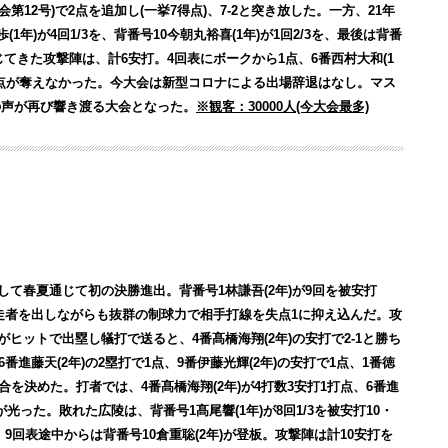
大会第12号)で2点を追加し(一挙7得点)、7-2と突き放した。一方、21年
年)が4回1/3を、背番号10今朝丸裕喜(1年)が1回2/3を、最後は背番
じてきた攻撃陣は、計6安打。4回表にボークから1点、6番西村大和(1
得点が奪えなかった。今大会は新型コロナによる出場辞退はなし。マス
の声が再び響き渡る大会となった。
※観客：30000人(今大会最多)
して春夏通じて初の決勝進出。背番号1林謙吾(2年)が9回を被安打
再三走者を出しながらも抜群の制球力で相手打線を失点1に抑え込んだ。攻
)がヒットで出塁し犠打で送ると、4番髙橋海翔(2年)の安打で2-1と勝ち
番進藤天(2年)の2塁打で1点、9番伊藤光輝(2年)の安打で1点、1番徳
合を決めた。打者では、4番髙橋海翔(2年)が4打数3安打1打点、6番進
躍が光った。敗れた広陵は、背番号1髙尾響(1年)が8回1/3を被安打10・
、9回表途中からは背番号10倉重聡(2年)が登板。攻撃陣は計10安打を