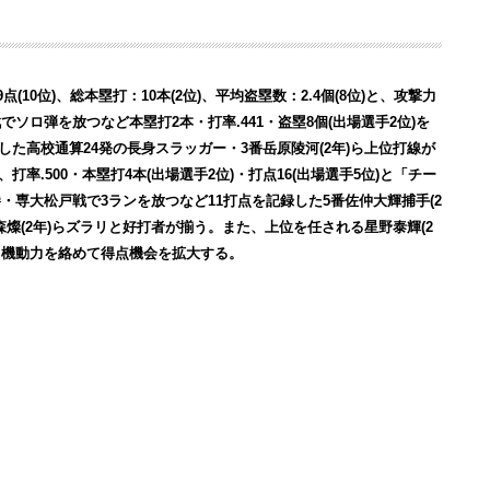
点(10位)、総本塁打：10本(2位)、平均盗塁数：2.4個(8位)と、攻撃力
ロ弾を放つなど本塁打2本・打率.441・盗塁8個(出場選手2位)を
出した高校通算24発の長身スラッガー・3番岳原陵河(2年)ら上位打線が
打率.500・本塁打4本(出場選手2位)・打点16(出場選手5位)と「チー
専大松戸戦で3ランを放つなど11打点を記録した5番佐仲大輝捕手(2
燦(2年)らズラリと好打者が揃う。また、上位を任される星野泰輝(2
ど、機動力を絡めて得点機会を拡大する。