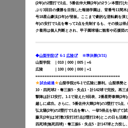
(2年)の2塁打で2点、5番佐仲大輝(2年)の2ラン本塁打(
ぶり3回目の優勝を目指した報徳学園は、背番号11間木歩(1
号18星山豪汰(1年)が登板。ここまで劇的な逆転劇を演
年)の安打で1点を奪って2点を先制するも、その後は
ク着用は個人判断とされ、甲子園球場に観客や応援団
◆
山梨学院
6-1
広陵
※準決勝(3/31)
山梨学院 ｜010｜000｜005｜=6
広陵 ｜100｜000｜000｜=1
=====================================
試合経過
山梨学院が6-1で広陵に勝利。山梨県勢と
10・四死球2・奪三振5・失点1・計142球で完投。
撃陣は計13安打。1-1で迎えた9回表、2番星野泰輝(2年
越しに成功。さらに、5番佐仲大輝(2年)の3塁打で1点、6
弘太陽(2年)の2塁打で1点を奪い、一挙5得点を挙げて試
藤天(2年)は3打数3安打2打点(2塁打2本)とこの日も活
四死球(無死四球)・奪三振6・失点5・計147球と力投し