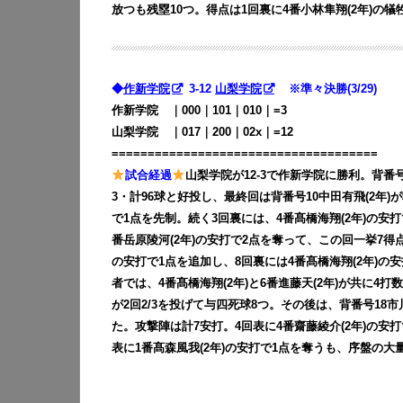
放つも残塁10つ。得点は1回裏に4番小林隼翔(2年)の
◆
作新学院
3-12
山梨学院
※準々決勝(3/29)
作新学院 ｜000｜101｜010｜=3
山梨学院 ｜017｜200｜02x｜=12
=====================================
試合経過
山梨学院が12-3で作新学院に勝利。背番号
3・計96球と好投し、最終回は背番号10中田有飛(2年)
で1点を先制。続く3回裏には、4番髙橋海翔(2年)の安打
番岳原陵河(2年)の安打で2点を奪って、この回一挙7得点
の安打で1点を追加し、8回裏には4番髙橋海翔(2年)の安
者では、4番髙橋海翔(2年)と6番進藤天(2年)が共に4
が2回2/3を投げて与四死球8つ。その後は、背番号18市川
た。攻撃陣は計7安打。4回表に4番齋藤綾介(2年)の安打で
表に1番髙森風我(2年)の安打で1点を奪うも、序盤の