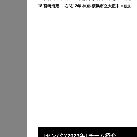
18 宮崎海翔 右/右 2年 神奈•横浜市立大正中
※新規
[センバツ2023年] チーム紹介