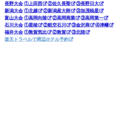
長野大会
①上田西
②佐久長聖
③長野日大
新潟大会
①北越
②新潟産大附
③加茂暁星
富山大会
①高岡向陵
②高岡商業
③高岡第一
石川大会
①星稜
②航空石川
③金沢商
④津幡
福井大会
①敦賀気比
②敦賀
③北陸
楽天トラベルで周辺ホテル予約