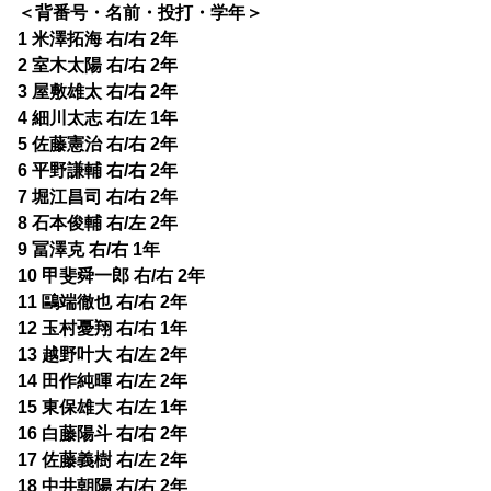
＜背番号・名前・投打・学年＞
1 米澤拓海 右/右 2年
2 室木太陽 右/右 2年
3 屋敷雄太 右/右 2年
4 細川太志 右/左 1年
5 佐藤憲治 右/右 2年
6 平野謙輔 右/右 2年
7 堀江昌司 右/右 2年
8 石本俊輔 右/左 2年
9 冨澤克 右/右 1年
10 甲斐舜一郎 右/右 2年
11 鷗端徹也 右/右 2年
12 玉村憂翔 右/右 1年
13 越野叶大 右/左 2年
14 田作純暉 右/左 2年
15 東保雄大 右/左 1年
16 白藤陽斗 右/右 2年
17 佐藤義樹 右/左 2年
18 中井朝陽 右/右 2年