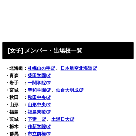
[女子] メンバー・出場校一覧
・北海道：
札幌山の手
、
日本航空北海道
・青森 ：
柴田学園
・岩手 ：
一関学院
・宮城 ：
聖和学園
、
仙台大明成
・秋田 ：
秋田中央
・山形 ：
山形中央
・福島 ：
福島東稜
・茨城 ：
下妻一
、
土浦日大
・栃木 ：
作新学院
・群馬 ：
市立前橋