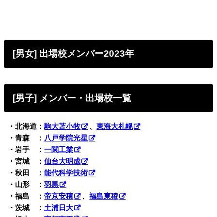
[男女] 出場校メンバー2023年
[男子] メンバー・出場校一覧
・北海道：
駒大苫小牧
、
東海大札幌
・青森 ：
八戸学院光星
・岩手 ：
一関工業
・宮城 ：
仙台大明成
・秋田 ：
能代科学技術
・山形 ：
羽黒
・福島 ：
帝京安積
、
福島東稜
・茨城 ：
土浦日大