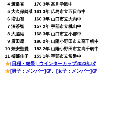
0
4 渡邉杏 170 3年 高川学園中
0
5 大久保鈴菜 161 3年 広島市立五日市中
0
6 増山智 160 3年 山口市立大内中
0
7 湊茶智 157 2年 宇部市立桃山中
0
8 大脇結 168 3年 山口市立小郡中
0
9 廣田凛 160 2年 山陽小野田市立高千帆中
10 兼安聖愛 153 2年 山陽小野田市立高千帆中
11 櫛部佳子 153 1年 宇部市立常盤中
[日程・結果] ウインターカップ2023年
[男子：メンバー]
、
[女子：メンバー]