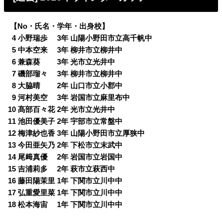
【No・氏名・学年・出身校】
0
4 小野瑞歩 3年 山陽小野田市立高千帆中
0
5 中本空来 3年 柳井市立柳井中
0
6 兼森葵 3年 光市立光井中
0
7 磯部瑠々 3年 柳井市立柳井中
0
8 大脇晴 2年 山口市立小郡中
0
9 河村美空 3年 岩国市立麻里布中
10 髙部百々花 2年 光市立光井中
11 池田優美子 2年 宇部市立常盤中
12 梅津紗也香 3年 山陽小野田市立厚狭中
13 今田亜矢乃 2年 下松市立末武中
14 尾﨑真優 2年 岩国市立岩国中
15 吉浦莉多 2年 萩市立萩西中
16 藤田陽茉里 1年 下関市立川中中
17 弘重愛里菜 1年 下関市立川中中
18 松本海宙 1年 下関市立川中中