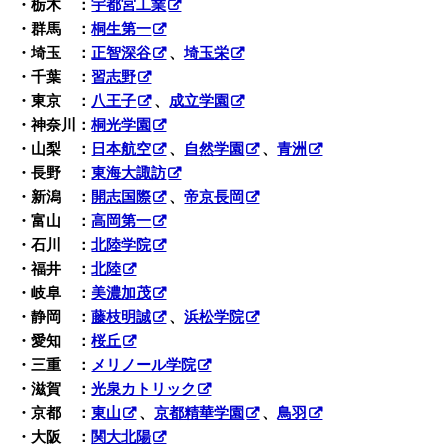
・栃木 ：
宇都宮工業
・群馬 ：
桐生第一
・埼玉 ：
正智深谷
、
埼玉栄
・千葉 ：
習志野
・東京 ：
八王子
、
成立学園
・神奈川：
桐光学園
・山梨 ：
日本航空
、
自然学園
、
青洲
・長野 ：
東海大諏訪
・新潟 ：
開志国際
、
帝京長岡
・富山 ：
高岡第一
・石川 ：
北陸学院
・福井 ：
北陸
・岐阜 ：
美濃加茂
・静岡 ：
藤枝明誠
、
浜松学院
・愛知 ：
桜丘
・三重 ：
メリノール学院
・滋賀 ：
光泉カトリック
・京都 ：
東山
、
京都精華学園
、
鳥羽
・大阪 ：
関大北陽