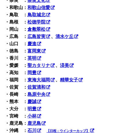
・奈良 ：
奈良文化
・和歌山：
和歌山信愛
・鳥取 ：
鳥取城北
・島根 ：
松徳学院
・岡山 ：
倉敷翠松
・広島 ：
広島皆実
、
清水ケ丘
・山口 ：
慶進
・徳島 ：
富岡東
・香川 ：
英明
・愛媛 ：
聖カタリナ
、
済美
・高知 ：
岡豊
・福岡 ：
東海大福岡
、
精華女子
・佐賀 ：
佐賀清和
・長崎 ：
島原中央
・熊本 ：
慶誠
・大分 ：
明豊
・宮崎 ：
小林
・鹿児島：
鹿児島
・沖縄 ：
石川
【日程：ウインターカップ】