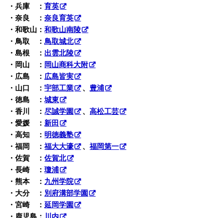
・兵庫 ：
育英
・奈良 ：
奈良育英
・和歌山：
和歌山南陵
・鳥取 ：
鳥取城北
・島根 ：
出雲北陵
・岡山 ：
岡山商科大附
・広島 ：
広島皆実
・山口 ：
宇部工業
、
豊浦
・徳島 ：
城東
・香川 ：
尽誠学園
、
高松工芸
・愛媛 ：
新田
・高知 ：
明徳義塾
・福岡 ：
福大大濠
、
福岡第一
・佐賀 ：
佐賀北
・長崎 ：
瓊浦
・熊本 ：
九州学院
・大分 ：
別府溝部学園
・宮崎 ：
延岡学園
・鹿児島：
川内