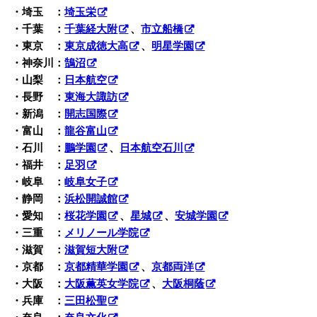
・埼玉 ：
埼玉栄
・千葉 ：
千葉経大附
、
市立船橋
・東京 ：
東京成徳大高
、
明星学園
・神奈川：
鵠沼
・山梨 ：
日本航空
・長野 ：
東海大諏訪
・新潟 ：
開志国際
・富山 ：
龍谷富山
・石川 ：
鵬学園
、
日本航空石川
・福井 ：
足羽
・岐阜 ：
岐阜女子
・静岡 ：
浜松開誠館
・愛知 ：
桜花学園
、
星城
、
安城学園
・三重 ：
メリノール学院
・滋賀 ：
滋賀短大附
・京都 ：
京都精華学園
、
京都両洋
・大阪 ：
大阪薫英女学院
、
大阪桐蔭
・兵庫 ：
三田松聖