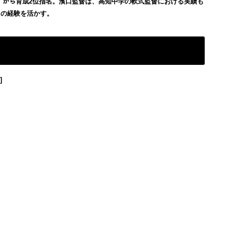
ﾝｽﾞから育成2位指名。
濱口監督は、高知中学の軟式監督における実績も
」の経験を活かす。
]