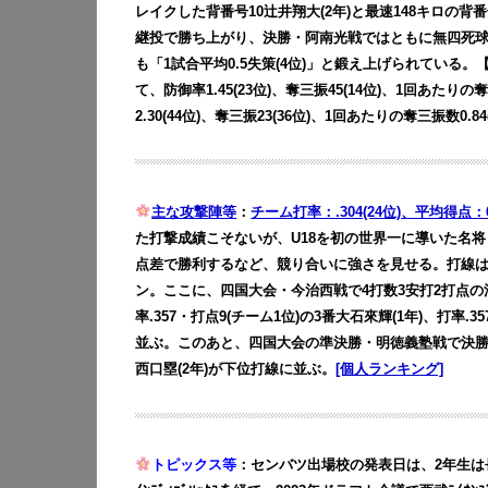
レイクした背番号10辻井翔大(2年)と最速148キロの背
継投で勝ち上がり、決勝・阿南光戦ではともに無四死球
も「1試合平均0.5失策(4位)」と鍛え上げられている。
て、防御率1.45(23位)、奪三振45(14位)、1回あたりの
2.30(44位)、奪三振23(36位)、1回あたりの奪三振数0.84
主な攻撃陣等
：
チーム打率：.304(24位)、平均得点：6
た打撃成績こそないが、U18を初の世界一に導いた名
点差で勝利するなど、競り合いに強さを見せる。打線は、
ン。ここに、四国大会・今治西戦で4打数3安打2打点の
率.357・打点9(チーム1位)の3番大石來輝(1年)、打率.
並ぶ。このあと、四国大会の準決勝・明徳義塾戦で決勝タイ
西口塁(2年)が下位打線に並ぶ。
[個人ランキング]
トピックス等
：センバツ出場校の発表日は、2年生は長