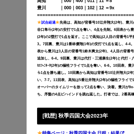
高知 ｜000｜400｜011｜11 ＝8
豊川 ｜000｜003｜102｜12
＝9x
====================================
試合経過
先発は、高知が背番号10辻井翔大(2年)、豊川
谷口隼斗(2年)の安打で1点を奪い、4点を先制。6回表から豊川は
(2年)の2塁打で1点を返す。ここで高知は2人目の背番号1平悠
3。7回裏、豊川は1番林優翔(1年)の安打で1点を返し、4-4。
表から豊川は3人目の背番号1鈴木爽太(2年)、4人目の背番号
追加し、6-4。9回裏、豊川は代打・三浦康生(2年)と代打・八
ｾｴﾌ•ﾆｷｰﾀ(2年)の犠牲フライで1点を奪い、6-6。10回表、
ら1点を勝ち越し。10回裏から高知は背番号10辻井翔大(2
い、7-7。11回表、高知は5番辻井翔大(2年)の犠牲フライで
オーバーのタイムリーを放って2点を奪い、決着。豊川が9x-
ち、序盤の4点ビハインドを跳ね返した。打者では、2番高橋
[戦歴] 秋季四国大会2023年
特集ページ：秋季四国大会 日程・結果