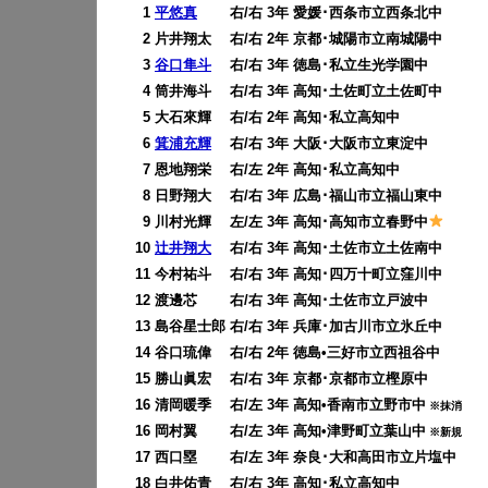
0
1
平悠真
右/右 3年 愛媛･西条市立西条北中
0
2 片井翔太 右/右 2年 京都･城陽市立南城陽中
0
3
谷口隼斗
右/右 3年 徳島･私立生光学園中
0
4 筒井海斗 右/右 3年 高知･土佐町立土佐町中
0
5 大石來輝 右/右 2年 高知･私立高知中
0
6
箕浦充輝
右/右 3年 大阪･大阪市立東淀中
0
7 恩地翔栄 右/左 2年 高知･私立高知中
0
8 日野翔大 右/右 3年 広島･福山市立福山東中
0
9 川村光輝 左/左 3年 高知･高知市立春野中
10
辻井翔大
右/右 3年 高知･土佐市立土佐南中
11 今村祐斗 右/右 3年 高知･四万十町立窪川中
12 渡邊芯 右/右 3年 高知･土佐市立戸波中
13 島谷星士郎 右/右 3年 兵庫･加古川市立氷丘中
14 谷口琉偉 右/右 2年 徳島•三好市立西祖谷中
15 勝山眞宏 右/右 3年 京都･京都市立樫原中
16 清岡暖季 右/左 3年 高知•香南市立野市中
※抹消
16 岡村翼 右/左 3年 高知•津野町立葉山中
※新規
17 西口塁 右/左 3年 奈良･大和高田市立片塩中
18 白井佑青 右/右 3年 高知･私立高知中