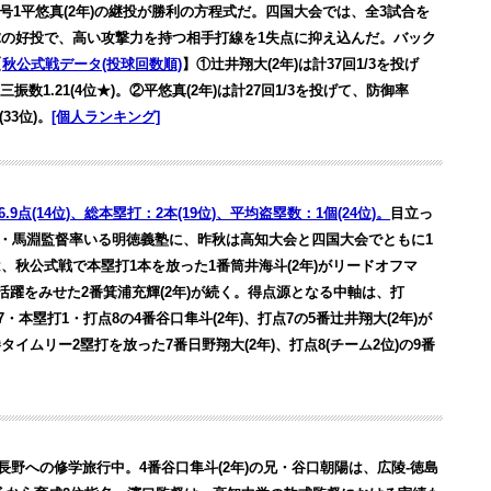
番号1平悠真(2年)の継投が勝利の方程式だ。四国大会では、全3試合を
の好投で、高い攻撃力を持つ相手打線を1失点に抑え込んだ。バック
【
秋公式戦データ(投球回数順)
】①辻井翔大(2年)は計37回1/3を投げ
奪三振数1.21(4位★)。②平悠真(2年)は計27回1/3を投げて、防御率
(33位)。
[個人ランキング]
.9点(14位)、総本塁打：2本(19位)、平均盗塁数：1個(24位)。
目立っ
将・馬淵監督率いる明徳義塾に、昨秋は高知大会と四国大会でともに1
秋公式戦で本塁打1本を放った1番筒井海斗(2年)がリードオフマ
活躍をみせた2番箕浦充輝(2年)が続く。得点源となる中軸は、打
357・本塁打1・打点8の4番谷口隼斗(2年)、打点7の5番辻井翔大(2年)が
ムリー2塁打を放った7番日野翔大(2年)、打点8(チーム2位)の9番
野への修学旅行中。4番谷口隼斗(2年)の兄・谷口朝陽は、広陵-徳島