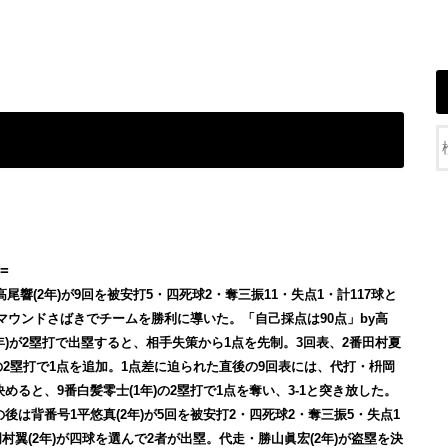
=
尾響(2年)が9回を被安打5・四死球2・奪三振11・失点1・計117球と
マウンドさばきでチームを勝利に導いた。「自己採点は90点」by高
2年)が2塁打で出塁すると、相手失策から1点を先制。3回表、2番田村夏
年)の2塁打で1点を追加。1点差に迫られた直後の9回表には、代打・枡岡
決めると、9番白髪零士(1年)の2塁打で1点を奪い、3-1と突き放した。
の後は背番号1平悠真(2年)が5回を被安打2・四死球2・奪三振5・失点1
翼(2年)が四球を選んで2者が出塁。代走・勝山眞宏(2年)が盗塁を決