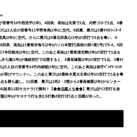
=
が背番号10中西浩平(1年)。4回表、高知は失策で2点、内野ゴロで1点、4番
2人目の背番号11平野将馬(1年)に交代。6回裏、豊川は3番ﾓｲｾｴﾌ•ﾆｷｰﾀ
真(2年)に交代。さらに豊川は5番北田真心(1年)の安打で2点を奪い、4-
8回表、高知は1番筒井海斗(2年)のソロ本塁打(高校の部=第1号)で5-4。9回
17本田能光(2年)に交代。このあと高知は7番箕浦充輝(2年)の安打で1点を
木七遼(1年)が連続安打で出塁すると、2番高橋賢(2年)の安打で1点、3番ﾓｲ
豊川は5人目の背番号14竹内雄惺(1年)に交代。このあと高知は相手ﾊﾞｯﾃﾘｰﾐｽか
年)が再びマウンドへ。このあと豊川は6番鈴木貫太主将(2年)の安打で1点を奪
1点を勝ち越し。11回裏、豊川は2死2・3塁から2番高橋賢(2年)がセンター
8(延長11回サヨナラ)で勝利！【
◆◆活躍メモ◆◆
】豊川は計13安打を放
賢(2年)がサヨナラ打を含む6打数4安打3打点と活躍が光った。