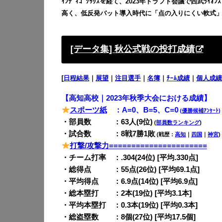
ｲﾝﾃﾞｨｺﾞｿｯｸｽを経て、2023年ドラフト会議で西武ﾗｲｵ
高く、低反発バット導入時代に「点の入りにくい軟式
[データ集] 秋公式戦の投打成績
[
日程結果
｜
展望
｜
注目選手
｜
名簿
｜
ﾁｰﾑ成績
｜
個人成績
【高知高校｜2023年秋季大会における成績】
スポーツ紙
：A=0、B=5、C=0
(
優勝候補ｱﾝｹｰﾄ
)
・部員数 ：63人(9位)
(
部員数ランキング
)
・試合数 ：8戦7勝1敗
(戦歴：
高知
｜
四国
｜
神宮
)
打撃/攻撃力======================
・チーム打率 ：.304(24位) [平均.330点]
・総得点 ：55点(26位) [平均69.1点]
・平均得点 ：6.9点(14位) [平均6.9点]
・総本塁打 ：2本(19位) [平均3.1本]
・平均本塁打 ：0.3本(19位) [平均0.3本]
・総盗塁数 ：8個(27位) [平均17.5個]