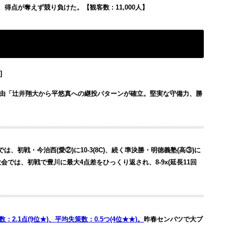
点が奪えず競り負けた。【観客数 : 11,000人】
]
理由「辻井翔大から平悠真への継投パターンが確立。堅実な守備力、勝
は、初戦・今治西(愛②)に10-3(8C)、続く準決勝・明徳義塾(高③)に
大会では、初戦で豊川に最大4点差をひっくり返され、8-9x(延長11回
数：2.1点(9位★)、平均失策数：0.5つ(4位★★)。
昨春センバツで大ブ