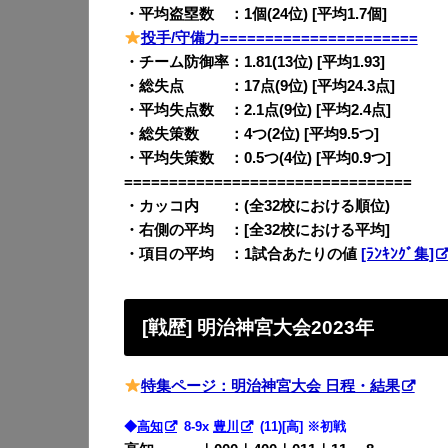
・平均盗塁数 ：1個(24位) [平均1.7個]
投手/守備力======================
・チーム防御率：1.81(13位) [平均1.93]
・総失点 ：17点(9位) [平均24.3点]
・平均失点数 ：2.1点(9位) [平均2.4点]
・総失策数 ：4つ(2位) [平均9.5つ]
・平均失策数 ：0.5つ(4位) [平均0.9つ]
================================
・カッコ内 ：(全32校における順位)
・右側の平均 ：[全32校における平均]
・項目の平均 ：1試合あたりの値
[ﾗﾝｷﾝｸﾞ集]
[戦歴] 明治神宮大会2023年
特集ページ：明治神宮大会 日程・結果
◆
高知
8-9x
豊川
(11)[高] ※初戦