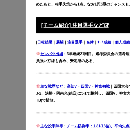
めたあと、相手失策から1点。なお1死3塁のチャンスも、得
[チーム紹介] 注目選手など
[
日程結果
｜
展望
｜
注目選手
｜
名簿
｜
ﾁｰﾑ成績
｜
個人成績
センバツ出場
：3年連続21回目。選考委員会の選考
負強い打線も含め、安定感のある」
主な戦歴など
：
高知V
・
四国V
・
神宮初戦
｜四国大会で
3-2、決勝・阿南光(徳③)に5-1で勝利し、四国V。神宮
TB)で惜敗。
主な投手陣等
：
チーム防御率：1.81(13位)、平均失点