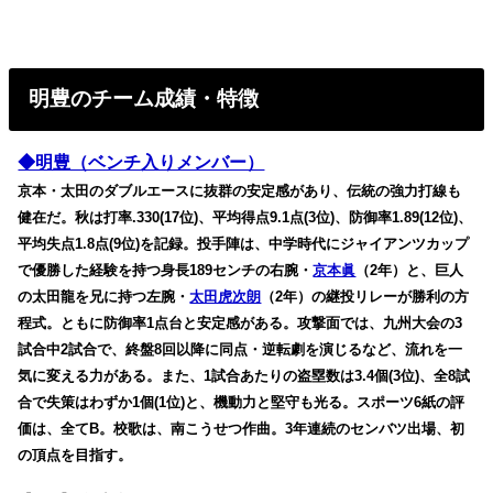
明豊のチーム成績・特徴
◆明豊（ベンチ入りメンバー）
京本・太田のダブルエースに抜群の安定感があり、伝統の強力打線も
健在だ。秋は打率.330(17位)、平均得点9.1点(3位)、防御率1.89(12位)、
平均失点1.8点(9位)を記録。投手陣は、中学時代にジャイアンツカップ
で優勝した経験を持つ身長189センチの右腕・
京本眞
（2年）と、巨人
の太田龍を兄に持つ左腕・
太田虎次朗
（2年）の継投リレーが勝利の方
程式。ともに防御率1点台と安定感がある。攻撃面では、九州大会の3
試合中2試合で、終盤8回以降に同点・逆転劇を演じるなど、流れを一
気に変える力がある。また、1試合あたりの盗塁数は3.4個(3位)、全8試
合で失策はわずか1個(1位)と、機動力と堅守も光る。スポーツ6紙の評
価は、全てB。校歌は、南こうせつ作曲。3年連続のセンバツ出場、初
の頂点を目指す。