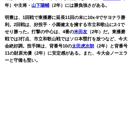
年）や主将・
山下陽輔
（2年）には勝負強さがある。
明豊は、1回戦で東播磨に延長11回の末に10x-9でサヨナラ勝
利。2回戦は、好投手・小園健太を擁する市立和歌山に2-1で
せり勝った。打撃の中心は、4番の
米田友
（2年）だ。東播磨
戦では3打点、市立和歌山戦ではソロ本塁打を放つなど、今大
会絶好調。投手陣は、背番号10の
太田虎次朗
（2年）と背番号
11の財原光優（2年）に安定感がある。また、今大会ノーエラ
ーと守備も堅い。