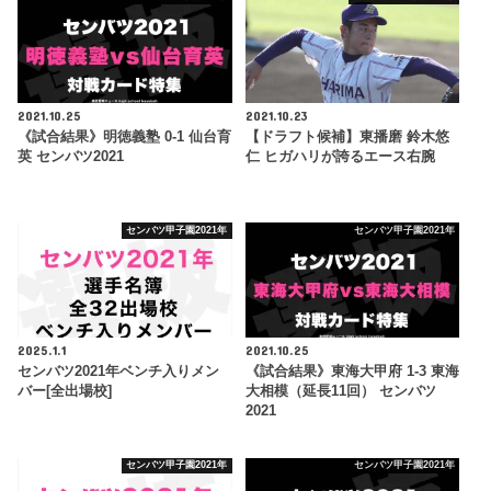
2021.10.25
2021.10.23
《試合結果》明徳義塾 0-1 仙台育
【ドラフト候補】東播磨 鈴木悠
英 センバツ2021
仁 ヒガハリが誇るエース右腕
センバツ甲子園2021年
センバツ甲子園2021年
2025.1.1
2021.10.25
センバツ2021年ベンチ入りメン
《試合結果》東海大甲府 1-3 東海
バー[全出場校]
大相模（延長11回） センバツ
2021
センバツ甲子園2021年
センバツ甲子園2021年