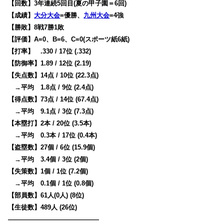
【回数】3年連続5回目(夏の甲子園＝6回)
【成績】
大分大会
=優勝、
九州大会
=4強
【勝敗】8戦7勝1敗
【評価】A=0、B=6、C=0(スポーツ紙6紙)
【打率】 .330 / 17位 (.332)
【防御率】1.89 / 12位 (2.19)
【失点数】14点 / 10位 (22.3点)
→平均 1.8点 / 9位 (2.4点)
【得点数】73点 / 14位 (67.4点)
→平均 9.1点 / 3位 (7.3点)
【本塁打】2本 / 20位 (3.5本)
→平均 0.3本 / 17位 (0.4本)
【盗塁数】27個 / 6位 (15.9個)
→平均 3.4個 / 3位 (2個)
【失策数】1個 / 1位 (7.2個)
→平均 0.1個 / 1位 (0.8個)
【部員数】61人(0人) (8位)
【生徒数】489人 (26位)
——————————————