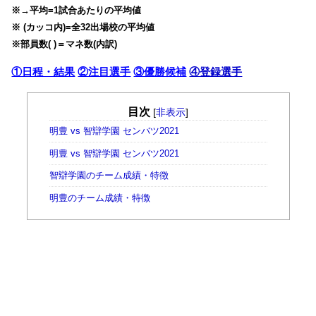
※→平均=1試合あたりの平均値
※ (カッコ内)=全32出場校の平均値
※部員数( )＝マネ数(内訳)
①日程・結果
②注目選手
③優勝候補
④登録選手
目次
[
非表示
]
明豊 vs 智辯学園 センバツ2021
明豊 vs 智辯学園 センバツ2021
智辯学園のチーム成績・特徴
明豊のチーム成績・特徴