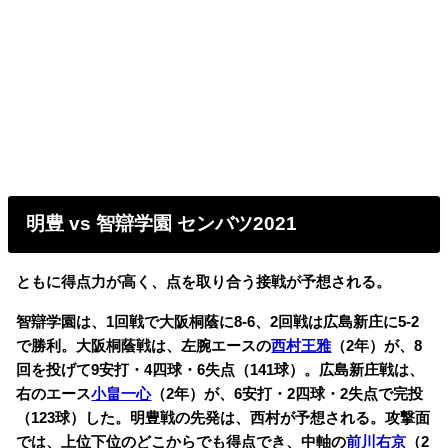
明豊 vs 智辯学園 センバツ2021
と
もに得点力が高く、点を取り合う接戦が予想される。
智辯学園は、1回戦で大阪桐蔭に8-6、2回戦は広島新庄に5-2
で勝利。大阪桐蔭戦は、左腕エースの
西村王雅
（2年）が、8
回を投げて9安打・4四球・6失点（141球）。広島新庄戦は、
右のエース
小畠一心
（2年）が、6安打・2四球・2失点で完投
（123球）した。明豊戦の先発は、西村が予想される。攻撃面
では、上位下位のどこからでも得点でき、中軸の
前川右京
（2