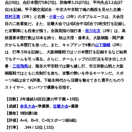
点(19位)、合計本塁打5本(7位)、防御率3.21(27位)、平均失点3.2点(27
位)を記録。甲子園交流試合・中京大中京戦で魂の熱投を見せた左腕・
西村王雅
（2年）と右腕・
小畠一心
（2年）のダブルエースは、大会注
目の二枚看板だ。また、近畿大会では4試合中3試合で2桁安打を記録し
た攻撃陣にも役者が揃う。全国屈指の強打者・
前川右京
（2年）は、高
校通算本塁打数は32本を誇り、秋は天理・達孝太、大阪桐蔭・関戸康
介からも本塁打を放った。また、キャプテンで4番の
山下陽輔
（2年）
は、打率.536を記録し、大阪桐蔭戦ではソロ本塁打を記録するなど結果
でもチームを引っ張る。さらに、チームトップの11打点を叩き出した6
番・
三垣飛馬
は、龍谷大平安戦では勝ち越し打、市立和歌山戦と大阪
桐蔭戦ではともに先制打を放ち、攻撃の勢いを作るキーマンだ。スポ
ーツ6紙は全てA評価。下級生時代から活躍を魅せてきた選手たちのラ
ストイヤー、センバツで優勝を目指す。
【回数】2年連続14回目(夏の甲子園＝19回)
【成績】
奈良大会
=準優勝、
近畿大会
=優勝
【勝敗】9戦8勝1敗
【評価】A=6、B=0、C=0(スポーツ紙6紙)
【打率】 .344 / 12位 (.332)