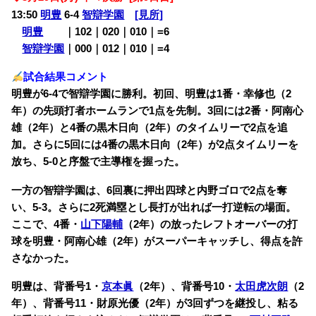
13:50
明豊
6-4
智辯学園
[見所]
明豊
・・
｜102｜020｜010｜=6
智辯学園
｜000｜012｜010｜=4
試合結果コメント
明豊が6-4で智辯学園に勝利。初回、明豊は1番・幸修也（2
年）の先頭打者ホームランで1点を先制。3回には2番・阿南心
雄（2年）と4番の黒木日向（2年）のタイムリーで2点を追
加。さらに5回には4番の黒木日向（2年）が2点タイムリーを
放ち、5-0と序盤で主導権を握った。
一方の智辯学園は、6回裏に押出四球と内野ゴロで2点を奪
い、5-3。さらに2死満塁とし長打が出れば一打逆転の場面。
ここで、4番・
山下陽輔
（2年）の放ったレフトオーバーの打
球を明豊・阿南心雄（2年）がスーパーキャッチし、得点を許
さなかった。
明豊は、背番号1・
京本眞
（2年）、背番号10・
太田虎次朗
（2
年）、背番号11・財原光優（2年）が3回ずつを継投し、粘る