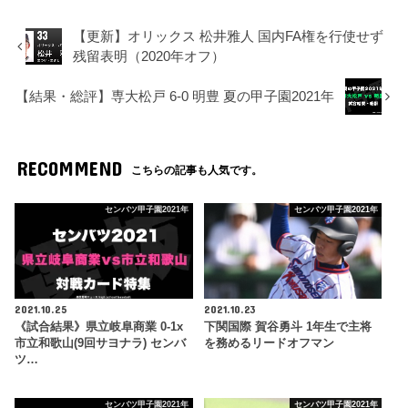
【更新】オリックス 松井雅人 国内FA権を行使せず
残留表明（2020年オフ）
【結果・総評】専大松戸 6-0 明豊 夏の甲子園2021年
RECOMMEND
こちらの記事も人気です。
センバツ甲子園2021年
センバツ甲子園2021年
2021.10.25
2021.10.23
《試合結果》県立岐阜商業 0-1x
下関国際 賀谷勇斗 1年生で主将
市立和歌山(9回サヨナラ) センバ
を務めるリードオフマン
ツ…
センバツ甲子園2021年
センバツ甲子園2021年