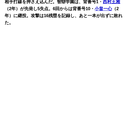
相手打線を押さえ込んだ。智辯学園は、背番号1・
西村王雅
（2年）が先発し5失点。6回からは背番号10・
小畠一心
（2
年）に継投。攻撃は16残塁を記録し、あと一本が出ずに敗れ
た。