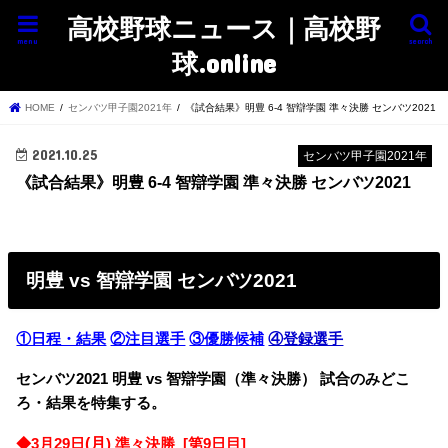
高校野球ニュース｜高校野
menu
search
球.online
HOME
センバツ甲子園2021年
《試合結果》明豊 6-4 智辯学園 準々決勝 センバツ2021
2021.10.25
センバツ甲子園2021年
《試合結果》明豊 6-4 智辯学園 準々決勝 センバツ2021
明豊 vs 智辯学園 センバツ2021
①日程・結果
②注目選手
③優勝候補
④登録選手
センバツ2021 明豊 vs 智辯学園（準々決勝） 試合のみどこ
ろ・結果を特集する。
(月
◆
3月29日
) 準々決勝 [第9日目]