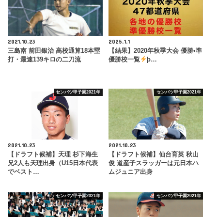
2021.10.23
2025.1.1
三島南 前田銀治 高校通算18本塁
【結果】2020年秋季大会 優勝•準
打・最速139キロの二刀流
優勝校一覧
þ…
センバツ甲子園2021年
センバツ甲子園2021年
2021.10.23
2021.10.23
【ドラフト候補】天理 杉下海生
【ドラフト候補】仙台育英 秋山
兄2人も天理出身（U15日本代表
俊 道産子スラッガーは元日本ハ
でベスト…
ムジュニア出身
センバツ甲子園2021年
センバツ甲子園2021年