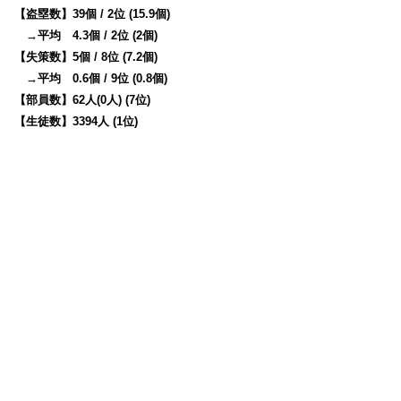
【盗塁数】39個 / 2位 (15.9個)
→平均 4.3個 / 2位 (2個)
【失策数】5個 / 8位 (7.2個)
→平均 0.6個 / 9位 (0.8個)
【部員数】62人(0人) (7位)
【生徒数】3394人 (1位)