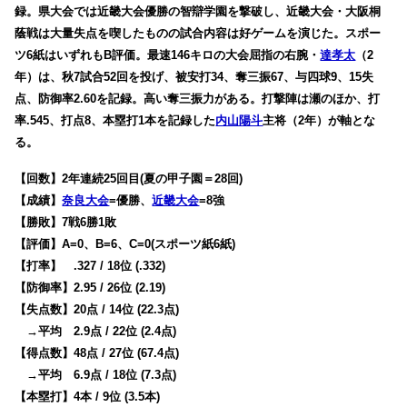
録。県大会では近畿大会優勝の智辯学園を撃破し、近畿大会・大阪桐
蔭戦は大量失点を喫したものの試合内容は好ゲームを演じた。スポー
ツ6紙はいずれもB評価。最速146キロの大会屈指の右腕・
達孝太
（2
年）は、秋7試合52回を投げ、被安打34、奪三振67、与四球9、15失
点、防御率2.60を記録。高い奪三振力がある。打撃陣は瀬のほか、打
率.545、打点8、本塁打1本を記録した
内山陽斗
主将（2年）が軸とな
る。
【回数】2年連続25回目(夏の甲子園＝28回)
【成績】
奈良大会
=優勝、
近畿大会
=8強
【勝敗】7戦6勝1敗
【評価】A=0、B=6、C=0(スポーツ紙6紙)
【打率】 .327 / 18位 (.332)
【防御率】2.95 / 26位 (2.19)
【失点数】20点 / 14位 (22.3点)
→平均 2.9点 / 22位 (2.4点)
【得点数】48点 / 27位 (67.4点)
→平均 6.9点 / 18位 (7.3点)
【本塁打】4本 / 9位 (3.5本)