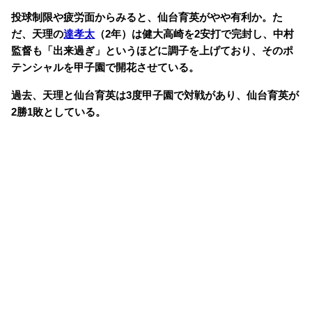
投球制限や疲労面からみると、仙台育英がやや有利か。た
だ、天理の
達孝太
（2年）は健大高崎を2安打で完封し、中村
監督も「出来過ぎ」というほどに調子を上げており、そのポ
テンシャルを甲子園で開花させている。
過去、天理と仙台育英は3度甲子園で対戦があり、仙台育英が
2勝1敗としている。