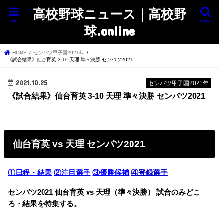
高校野球ニュース｜高校野
menu
search
球.online
HOME
センバツ甲子園2021年
《試合結果》仙台育英 3-10 天理 準々決勝 センバツ2021
2021.10.25
センバツ甲子園2021年
《試合結果》仙台育英 3-10 天理 準々決勝 センバツ2021
仙台育英 vs 天理 センバツ2021
①日程・結果
②注目選手
③優勝候補
④登録選手
センバツ2021 仙台育英 vs 天理（準々決勝） 試合のみどこ
ろ・結果を特集する。