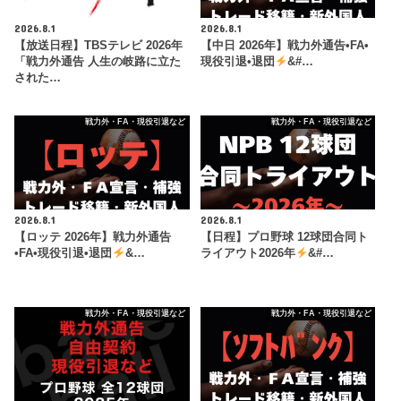
2026.8.1
2026.8.1
【放送日程】TBSテレビ 2026年
【中日 2026年】戦力外通告•FA•
「戦力外通告 人生の岐路に立た
現役引退•退団
&#…
された…
戦力外・FA・現役引退など
戦力外・FA・現役引退など
2026.8.1
2026.8.1
【ロッテ 2026年】戦力外通告
【日程】プロ野球 12球団合同ト
•FA•現役引退•退団
&…
ライアウト2026年
&#…
戦力外・FA・現役引退など
戦力外・FA・現役引退など