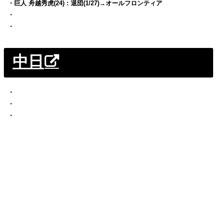
・巨人 舟越秀虎(24)：退団(1/27)→オールフロンティア
・
・
中日
・
・
・