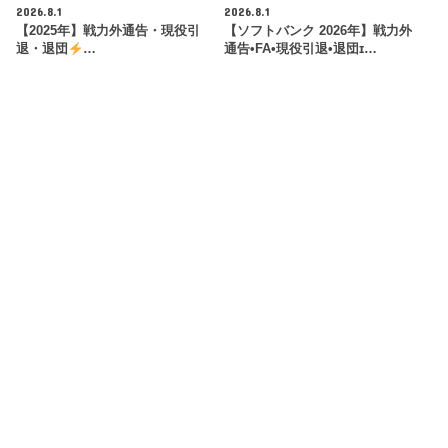
2026.8.1
2026.8.1
【2025年】戦力外通告・現役引
【ソフトバンク 2026年】戦力外
退・退団
…
通告•FA•現役引退•退団ɪ…