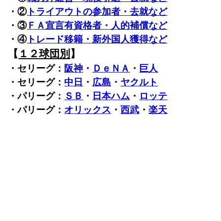
・②
トライアウトの参加者・去就など
・③
ＦＡ宣言有資格者・人的補償など
・④
トレード移籍・新外国人獲得など
【
１２球団別
】
・セリーグ：
阪神
・
ＤｅＮＡ
・
巨人
・セリーグ：
中日
・
広島
・
ヤクルト
・パリーグ：
ＳＢ
・
日本ハム
・
ロッテ
・パリーグ：
オリックス
・
西武
・
楽天