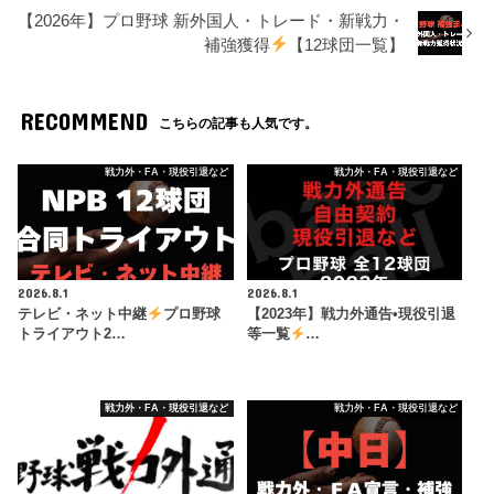
【2026年】プロ野球 新外国人・トレード・新戦力・
補強獲得
【12球団一覧】
RECOMMEND
こちらの記事も人気です。
戦力外・FA・現役引退など
戦力外・FA・現役引退など
2026.8.1
2026.8.1
テレビ・ネット中継
プロ野球
【2023年】戦力外通告•現役引退
トライアウト2…
等一覧
…
戦力外・FA・現役引退など
戦力外・FA・現役引退など