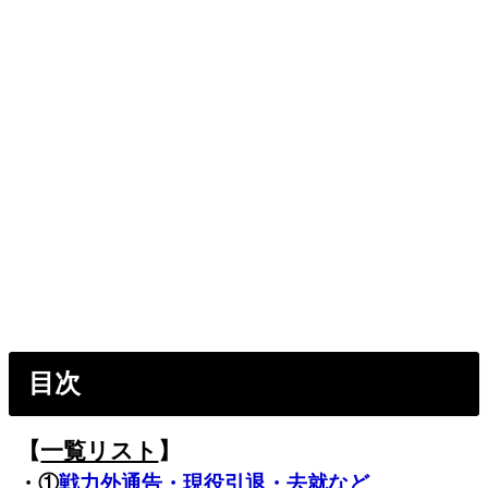
目次
【
一覧リスト
】
・①
戦力外通告・現役引退・去就など