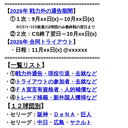
=====================================
【
2026年 戦力外の通告期間
】
①１次：9月xx日(x)
～10月xx日(x)
※CSﾌｧｰｽﾄS敗退の2球団のみ最終戦の翌日まで
②２次：CS終了翌日～10月xx日(x)
【
2026年 合同トライアウト
】
・日程：11月xx日(x) @xxxxxx
=====================================
【
一覧リスト
】
・①
戦力外通告・現役引退・去就など
・②
トライアウトの参加者・去就など
・③
ＦＡ宣言有資格者・人的補償など
・④
トレード移籍・新外国人獲得など
【
１２球団別
】
・セリーグ：
阪神
・
ＤｅＮＡ
・
巨人
・セリーグ：
中日
・
広島
・
ヤクルト