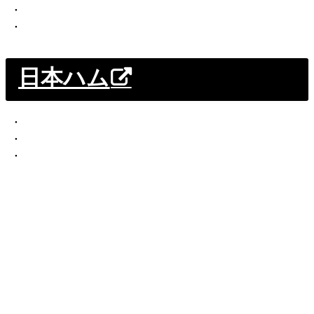
・
・
日本ハム
・
・
・