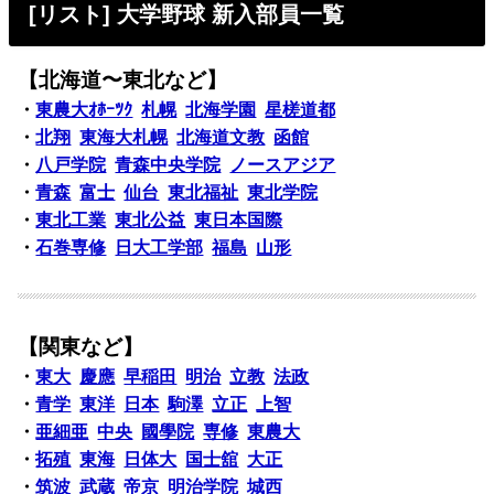
[リスト] 大学野球 新入部員一覧
【北海道〜東北など】
・
東農大ｵﾎｰﾂｸ
札幌
北海学園
星槎道都
・
北翔
東海大札幌
北海道文教
函館
・
八戸学院
青森中央学院
ノースアジア
・
青森
富士
仙台
東北福祉
東北学院
・
東北工業
東北公益
東日本国際
・
石巻専修
日大工学部
福島
山形
【関東など】
・
東大
慶應
早稲田
明治
立教
法政
・
青学
東洋
日本
駒澤
立正
上智
・
亜細亜
中央
國學院
専修
東農大
・
拓殖
東海
日体大
国士舘
大正
・
筑波
武蔵
帝京
明治学院
城西