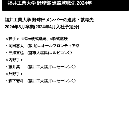
福井工業大学 野球部 進路就職先 2024年
福井工業大学 野球部メンバーの進路・就職先
2024年3月卒業(2024年4月入社予定分)
＜投手＞ ※◎=硬式継続、○軟式継続
・岡田恵太 (飯山)→オールフロンティア◎
・三澤直也 (都市大塩尻)→ルビコン◯
＜内野手＞
・藤井翼 (福井工大福井)→セーレン◯
＜外野手＞
・森下壱斗 (福井工大福井)→セーレン◯