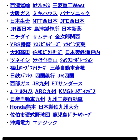
・
西濃運輸
ｶﾅﾌﾚｯｸｽ
三菱重工West
・
大阪ガス
ミキハウス
パナソニック
・
日本生命
NTT西日本
JFE西日本
・
JR西日本
島津製作所
日本新薬
・
ニチダイ
サムティ
金次郎関西
・
YBS播磨
ｱｽﾐﾋﾞﾙﾀﾞｰｽﾞ
ﾏﾂｹﾞﾝ箕島
・
大和高田
伯和ﾋﾞｸﾄﾘｰｽﾞ
日本製鉄瀬戸内
・
ツネイシ
ｼﾃｨﾗｲﾄ岡山
ｼｮｳﾜｺｰﾎﾟﾚｰｼｮﾝ
・
福山ﾛｰｽﾞﾌｧｲﾀｰｽﾞ
三菱自動車倉敷
・
日鉄ｽﾃﾝﾚｽ
四国銀行
JR四国
・
西部ガス
JR九州
FTサンダース
・
ｴｰｱｰﾙﾗｲﾉｽ
ARC九州
KMGﾎｰﾙﾃﾞｨﾝｸﾞｽ
・
日産自動車九州
九州三菱自動車
・
Honda熊本
日本製鉄九州大分
・
佐伯市硬式野球団
鹿児島ﾄﾞﾘｰﾑｳｪｰﾌﾞ
・
沖縄電力
エナジック