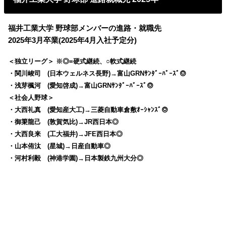
福井工業大学 野球部メンバーの進路・就職先
2025年3月卒業(2025年4月入社予定分)
＜独立リーグ＞ ※◎=硬式継続、○軟式継続
・関川峻司 (日本ウェルネス長野)→富山GRNｻﾝﾀﾞｰﾊﾞｰｽﾞ◎
・浅芽楓河 (愛知啓成)→富山GRNｻﾝﾀﾞｰﾊﾞｰｽﾞ◎
＜社会人野球＞
・大西礼真 (愛知産大工)→三菱自動車倉敷ｵｰｼｬﾝｽﾞ◎
・御簗龍己 (敦賀気比)→JR西日本◎
・大西良来 (工大福井)→JFE西日本◎
・山本侑汰 (星城)→日産自動車◎
・河村利毅 (神港学園)→日本製鉄九州大分◎