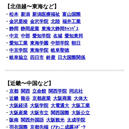
【北信越〜東海など】
・
松本
新潟
新潟医療福祉
富山国際
・
金沢星稜
金沢学院
北陸
福井工業
・
静岡
静岡産業
東海大静岡ｷｬﾝﾊﾟｽ
・
中京
中部
愛知学院
名城
愛知東邦
・
愛知工業
東海学園
中部学院
朝日
・
中京学院
東海学院
岐阜聖徳
・
岐阜協立
四日市
鈴鹿
日大国際関係
【近畿〜中国など】
・
京都
関西
立命館
関西学院
同志社
・
近畿
龍谷
京都産業
大阪商業
大体大
・
大阪経済
大阪学院
大電通大
大阪工業
・
大阪産業
大阪市立
関西国際
大阪公立
・
阪南
関西外国語
大阪観光
太成学院
・
羽衣国際
京都先端
びわこ成蹊ｽﾎﾟｰﾂ