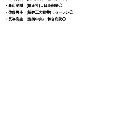
・桑山洸樹 (履正社)→日亜銅業◯
・佐藤勇斗 (福井工大福井)→セーレン◯
・長峯樹生 (豊橋中央)→和合病院◯