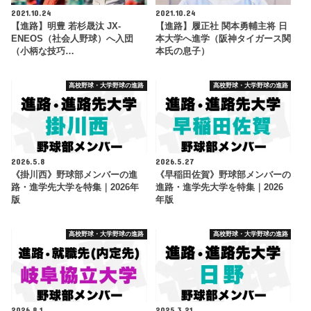
2021.10.24
2021.10.24
【進路】明豊 若杉晟汰 JX-
【進路】履正社 関本勇輔主将 日
ENEOS（社会人野球）へ入団
本大学へ進学（阪神タイガース関
（小柄な技巧…
本氏の息子）
高校野球・大学野球の進路
高校野球・大学野球の進路
2026.5.8
2026.5.27
《掛川西》野球部メンバーの進
《早稲田佐賀》野球部メンバーの
路・進学先大学を特集｜2026年
進路・進学先大学を特集｜2026
版
年版
高校野球・大学野球の進路
高校野球・大学野球の進路
2026.8.1
2025.3.21