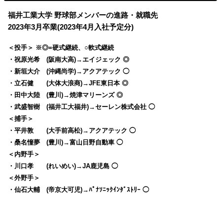
福井工業大学 野球部メンバーの進路・就職先
2023年3月卒業(2023年4月入社予定分)
＜投手＞ ※◎=硬式継続、○軟式継続
・祝原光希 (阪南大高)→エイジェック ◎
・新垣大介 (沖縄尚学)→アクアテック ◯
・立石健 (大体大浪商)→JFE東日本 ◎
・田中大陸 (豊川)→焼津マリーンズ ◎
・武盛智樹 (福井工大福井)→セーレン株式会社 ◯
＜捕手＞
・平井敦 (大手前高松)→アクアテック ◯
・桑名憧夢 (豊川)→富山日野自動車 ◯
＜内野手＞
・川口孝 (れいめい)→JA鹿児島 ◯
＜外野手＞
・仙石大輔 (帝京大可児)→ﾊﾟﾅｿﾆｯｸｲﾝﾀﾞｽﾄﾘｰ ◯