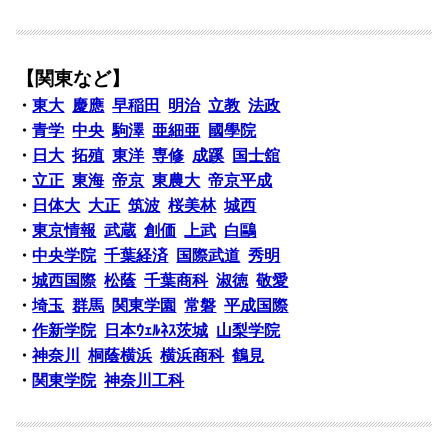
【関東など】
・
東大
慶應
早稲田
明治
立教
法政
・
青学
中央
駒澤
亜細亜
國學院
・
日大
拓殖
東洋
専修
成蹊
国士舘
・
立正
東海
帝京
東農大
帝京平成
・
日体大
大正
筑波
桜美林
城西
・
東京情報
武蔵
創価
上武
白鷗
・
中央学院
千葉経済
国際武道
秀明
・
城西国際
松蔭
千葉商科
淑徳
敬愛
・
埼玉
群馬
関東学園
常磐
平成国際
・
作新学院
日本ｳｪﾙﾈｽ茨城
山梨学院
・
神奈川
桐蔭横浜
横浜商科
鶴見
・
関東学院
神奈川工科