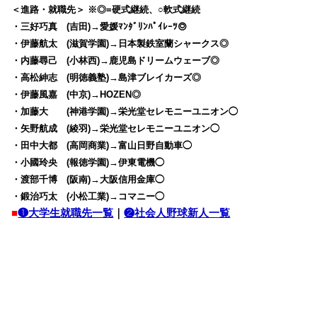
＜進路・就職先＞ ※◎=硬式継続、○軟式継続
・三好巧真 (吉田)→愛媛ﾏﾝﾀﾞﾘﾝﾊﾟｲﾚｰﾂ◎
・伊藤航太 (滋賀学園)→日本製鉄室蘭シャークス◎
・内藤尋己 (小林西)→鹿児島ドリームウェーブ◎
・高松紳志 (明徳義塾)→島津ブレイカーズ◎
・伊藤風嘉 (中京)→HOZEN◎
・加藤大 (神港学園)→栄光堂セレモニーユニオン◯
・矢野航成 (綾羽)→栄光堂セレモニーユニオン◯
・田中大都 (高岡商業)→富山日野自動車◯
・小國玲央 (報徳学園)→伊東電機◯
・渡部千博 (阪南)→大阪信用金庫◯
・鍛治巧太 (小松工業)→コマニー◯
■
❶大学生就職先一覧
｜
❷社会人野球新人一覧