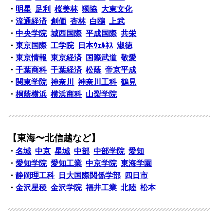
・
明星
足利
桜美林
獨協
大東文化
・
流通経済
創価
杏林
白鴎
上武
・
中央学院
城西国際
平成国際
共栄
・
東京国際
工学院
日本ｳｪﾙﾈｽ
淑徳
・
東京情報
東京経済
国際武道
敬愛
・
千葉商科
千葉経済
松蔭
帝京平成
・
関東学院
神奈川
神奈川工科
鶴見
・
桐蔭横浜
横浜商科
山梨学院
【東海〜北信越など】
・
名城
中京
星城
中部
中部学院
愛知
・
愛知学院
愛知工業
中京学院
東海学園
・
静岡理工科
日大国際関係学部
四日市
・
金沢星稜
金沢学院
福井工業
北陸
松本