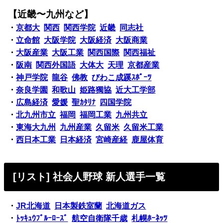
【近畿〜九州など】
・
京都大
関西
関西学院
近畿
同志社
・
立命館
大阪学院
大阪経済
大阪商業
・
大阪産業
大阪工業
関西国際
関西福祉
・
阪南
関西外国語
大体大
天理
京都産業
・
神戸学院
龍谷
佛教
びわこ成蹊ｽﾎﾟｰﾂ
・
奈良学園
和歌山
姫路獨協
近大工学部
・
広島経済
愛媛
聖ｶﾀﾘﾅ
四国学院
・
北九州市立
福岡
福岡工業
九州共立
・
東海大九州
九州産業
久留米
久留米工業
・
西日本工業
日本経済
宮崎産経
鹿屋体育
[リスト] 社会人野球 新人選手一覧
・
JR北海道
日本製鉄室蘭
北海道ガス
・
ﾄｯｷｭｳﾌﾞﾙｰﾛｰｽﾞ
航空自衛隊千歳
札幌ﾎｰﾈｯﾂ