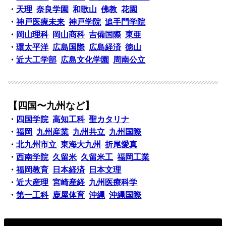
・
天理
奈良学園
和歌山
佛教
花園
・
神戸医療未来
神戸学院
追手門学院
・
岡山理科
岡山商科
吉備国際
東亜
・
環太平洋
広島国際
広島経済
徳山
・
近大工学部
広島文化学園
周南公立
【四国〜九州など】
・
四国学院
高知工科
聖カタリナ
・
福岡
九州産業
九州共立
九州国際
・
北九州市立
東海大九州
折尾愛真
・
西南学院
久留米
久留米工
福岡工業
・
福岡教育
日本経済
日本文理
・
近大産理
宮崎産経
九州医療科学
・
第一工科
鹿屋体育
沖縄
沖縄国際