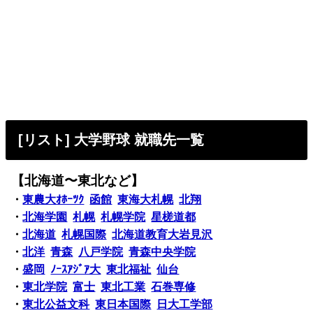
[リスト] 大学野球 就職先一覧
【北海道〜東北など】
・
東農大ｵﾎｰﾂｸ
函館
東海大札幌
北翔
・
北海学園
札幌
札幌学院
星槎道都
・
北海道
札幌国際
北海道教育大岩見沢
・
北洋
青森
八戸学院
青森中央学院
・
盛岡
ﾉｰｽｱｼﾞｱ大
東北福祉
仙台
・
東北学院
富士
東北工業
石巻専修
・
東北公益文科
東日本国際
日大工学部