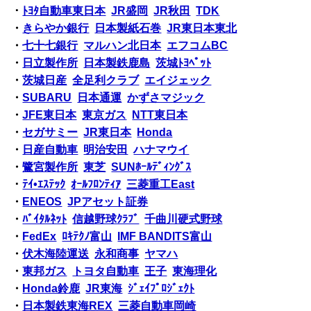
・
ﾄﾖﾀ自動車東日本
JR盛岡
JR秋田
TDK
・
きらやか銀行
日本製紙石巻
JR東日本東北
・
七十七銀行
マルハン北日本
エフコムBC
・
日立製作所
日本製鉄鹿島
茨城ﾄﾖﾍﾟｯﾄ
・
茨城日産
全足利クラブ
エイジェック
・
SUBARU
日本通運
かずさマジック
・
JFE東日本
東京ガス
NTT東日本
・
セガサミー
JR東日本
Honda
・
日産自動車
明治安田
ハナマウイ
・
鷺宮製作所
東芝
SUNﾎｰﾙﾃﾞｨﾝｸﾞｽ
・
ﾃｲ•ｴｽﾃｯｸ
ｵｰﾙﾌﾛﾝﾃｨｱ
三菱重工East
・
ENEOS
JPアセット証券
・
ﾊﾞｲﾀﾙﾈｯﾄ
信越野球ｸﾗﾌﾞ
千曲川硬式野球
・
FedEx
ﾛｷﾃｸﾉ富山
IMF BANDITS富山
・
伏木海陸運送
永和商事
ヤマハ
・
東邦ガス
トヨタ自動車
王子
東海理化
・
Honda鈴鹿
JR東海
ｼﾞｪｲﾌﾟﾛｼﾞｪｸﾄ
・
日本製鉄東海REX
三菱自動車岡崎