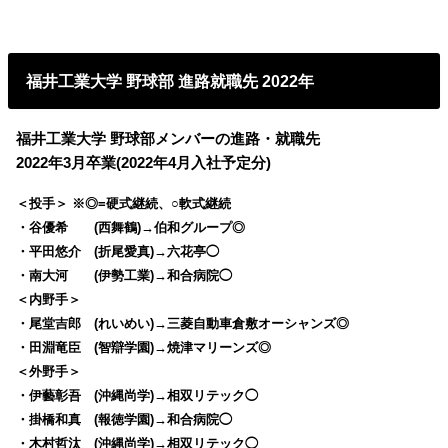
福井工業大学 野球部 進路就職先 2022年
福井工業大学 野球部メンバーの進路・就職先
2022年3月卒業(2022年4月入社予定分)
＜投手＞ ※◎=硬式継続、○軟式継続
・谷優希 (西舞鶴)→伯和グループ◎
・平田悠介 (折尾愛真)→六花亭◯
・南大河 (伊勢工業)→和合病院◯
＜内野手＞
・尾堂吉郎 (れいめい)→三菱自動車倉敷オーシャンズ◎
・田淵竜臣 (智辯学園)→焼津マリーンズ◎
＜外野手＞
・伊藝彰吾 (沖縄尚学)→相双リテック◯
・掛橋和真 (報徳学園)→和合病院◯
・木村哲汰 (沖縄尚学)→相双リテック◯