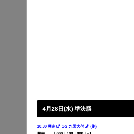
4月28日(水) 準決勝
10:30
興南
1-2
九国大付
(別)
興南
・・
｜000｜100｜000｜=1