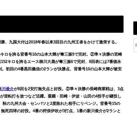
優勝、九国大付は2018年春以来3回目の九州王者をかけて激突する。
45キロを誇る背番号10の山本大輝が奪三振9で完封。②準々決勝の宮崎
最速152キロを誇るエース柳川大晟が奪三振6で完封、8回表には7番徳永
利。初回の4番黒田義信の2ランが決勝点、背番号10の山本大輝が被安
新川俊介
が8回を2安打無失点と好投。②準々決勝の長崎商業戦は、3点
川が逆転打を放つなど活躍。粟國・田崎・伊波・山田の4投手が継投し
利。秋の九州大会・センバツと2度敗れた相手にリベンジ。背番号15の
・無死四球の好投。4番の狩俣伊吹が3打点、1番の新川俊介が2ランと