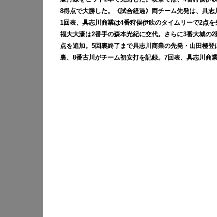
8得点で大勝した。
《試合経過》両チーム先発は、具志川
1回表、具志川商業は4番狩俣伊吹のタイムリーで2点を
福大大濠は2番手の森本光紀に交代。さらに3番大城の2塁
点を追加。5回裏終了まで具志川商業の先発・山田極登
裏、8番古川がチーム初安打を記録。7回表、具志川商業