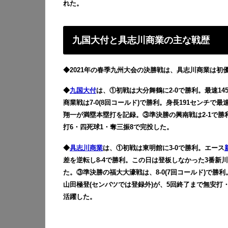
れた。
九国大付と具志川商業の主な戦歴
◆2021年の春季九州大会の決勝戦は、具志川商業は初
◆
九国大付
は、①初戦は大分舞鶴に2-0で勝利。最速1
商業戦は7-0(8回コールド)で勝利。身長191センチで
翔一が満塁本塁打を記録。③準決勝の興南戦は2-1で勝
打6・四死球1・奪三振8で完投した。
◆
具志川商業
は、①初戦は東明館に3-0で勝利。エース
差を逆転し8-4で勝利。この日は登板しなかった3番新
た。③準決勝の福大大濠戦は、8-0(7回コールド)で勝
山田極登(センバツでは登録外)が、5回終了まで無安打
活躍した。