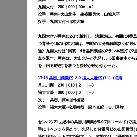
九国大付｜200｜000｜00x｜=2
投手：興南=大山北斗→生盛亜勇太→
山城京平
投手：九国大付=山本大輝
———————————
九国大付が興南に2-1で勝利し、決勝進出。初回に4番
つ背番号10の山本大輝は、初戦の大分舞鶴戦(2-0)に
過》九国大付は1回裏、4番黒田義信の2ラン本塁打で2
点を返す。興南は、大山北斗が先発し、6回裏途中から
を上回る6安打を放つも後続が続かなかった。
13:15
具志川商業
8-0
福大大濠
(7回コ)(別)
具志川商｜230｜010｜2
00
｜=8
福大大濠｜000｜000｜0
00
｜=0
投手：具志川商=山田極登
投手：福大大濠=松尾尚哉→森本光紀→古川秀弥
———————————
センバツ21世紀枠の具志川商業が8-0(7回コールド)
手にリベンジを果たす。先発した背番号15の山田極登(
濠打線をヒット2本で完封した。攻撃では、4番狩俣伊吹