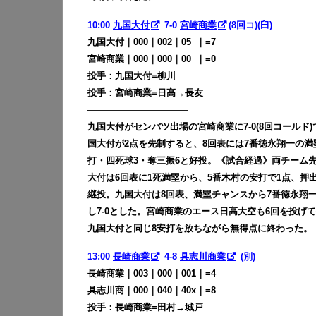
10:00
九国大付
7-0
宮崎商業
(8回コ)(臼)
九国大付｜000｜002｜05
0
｜=7
宮崎商業｜000｜000｜00
0
｜=0
投手：九国大付=柳川
投手：宮崎商業=日高→長友
———————————
九国大付がセンバツ出場の宮崎商業に7-0(8回コール
国大付が2点を先制すると、8回表には7番徳永翔一の
打・四死球3・奪三振6と好投。《試合経過》両チーム
大付は6回表に1死満塁から、5番木村の安打で1点、押出
継投。九国大付は8回表、満塁チャンスから7番徳永翔一
し7-0とした。宮崎商業のエース日高大空も6回を投げ
九国大付と同じ8安打を放ちながら無得点に終わった。
13:00
長崎商業
4-8
具志川商業
(別)
長崎商業｜003｜000｜001｜=4
具志川商｜000｜040｜40x｜=8
投手：長崎商業=田村→城戸