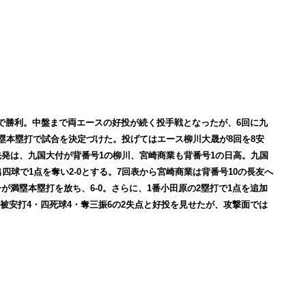
ド)で勝利。中盤まで両エースの好投が続く投手戦となったが、6回に九
満塁本塁打で試合を決定づけた。投げてはエース柳川大晟が8回を8安
先発は、九国大付が背番号1の柳川、宮崎商業も背番号1の日高。九国
四球で1点を奪い2-0とする。7回表から宮崎商業は背番号10の長友へ
が満塁本塁打を放ち、6-0。さらに、1番小田原の2塁打で1点を追加
て被安打4・四死球4・奪三振6の2失点と好投を見せたが、攻撃面では