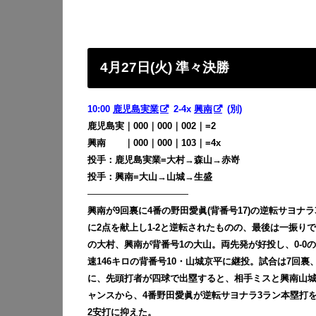
4月27日(火) 準々決勝
10:00
鹿児島実業
2-4x
興南
(別)
鹿児島実｜000｜000｜002｜=2
興南
・・
｜000｜000｜103｜=4x
投手：鹿児島実業=大村→森山→赤嵜
投手：興南=大山→山城→生盛
———————————
興南が9回裏に4番の野田愛眞(背番号17)の逆転サヨナ
に2点を献上し1-2と逆転されたものの、最後は一振り
の大村、興南が背番号1の大山。両先発が好投し、0-0
速146キロの背番号10・山城京平に継投。試合は7回
に、先頭打者が四球で出塁すると、相手ミスと興南山城の
ャンスから、4番野田愛眞が逆転サヨナラ3ラン本塁打を
2安打に抑えた。