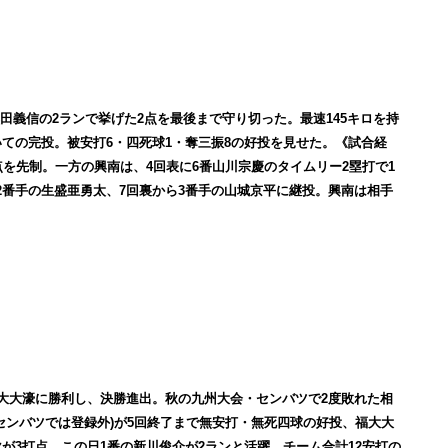
黒田義信の2ランで挙げた2点を最後まで守り切った。最
速145キロを持
続いての完投。被安打6・四死球1・奪三振8の好投を見せた。《試合経
点を先制。一方の興南は、4回表に6番山川宗慶のタイムリー2塁打で1
2番手の生盛亜勇太、7回裏から3番手の山城京平に継投。興南は相手
で福大大濠に勝利し、決勝進出。秋の九州大会・センバツで2度敗れた相
センバツでは登録外)が5回終了まで無安打・無死四球の好投、福大大
が3打点、この日1番の新川俊介が2ランと活躍、チーム合計12安打の