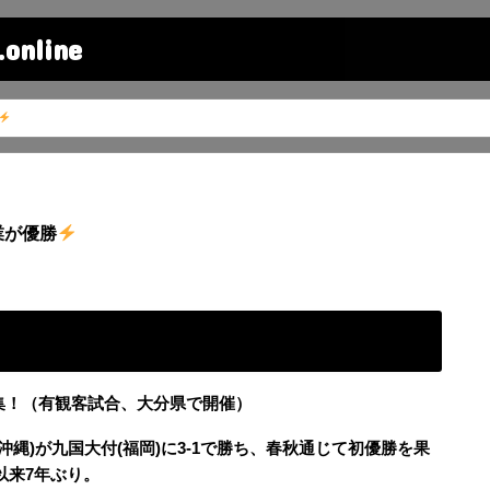
line
業が優勝
を特集！（有観客試合、大分県で開催）
沖縄)が九国大付(福岡)に3-1で勝ち、春秋通じて初優勝を果
以来7年ぶり。