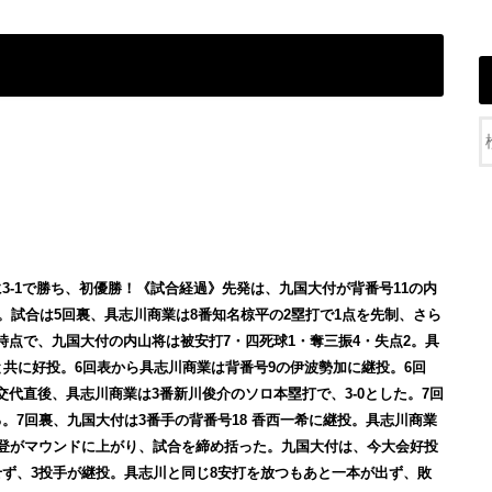
3-1で勝ち、初優勝！《試合経過》先発は、九国大付が背番号11の内
。
試合は5回裏、具志川商業は8番知名椋平の2塁打で1点を先制、さら
了時点で、九国大付の内山将は被安打7・四死球1・奪三振4・失点2。具
と共に好投。6回表から具志川商業は背番号9の伊波勢加に継投。6回
代直後、具志川商業は3番新川俊介のソロ本塁打で、3-0とした。7回
。7回裏、九国大付は3番手の背番号18 香西一希に継投。具志川商業
極登がマウンドに上がり、試合を締め括った。九国大付は、今大会好投
せず、3投手が継投。具志川と同じ8安打を放つもあと一本が出ず、敗