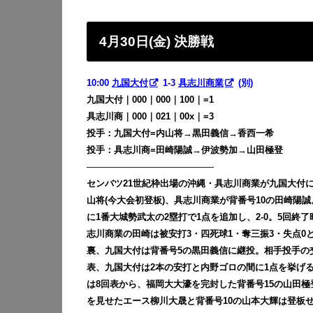
4月30日(金) 決勝戦
10:00
九国大付
1-3
具志川商業
(別)
九国大付｜000｜000｜100｜=1
具志川商｜000
｜021｜00x｜=3
投手：九国大付=内山将→黒田義信→香西一希
投手：具志川商=田崎陽誠→伊波勢加→山田極登
——————————————
センバツ21世紀枠出場の沖縄・具志川商業が九国大付に
山将(今大会初登板)、具志川商業が背番号10の田崎陽誠
に1番大城勢武太の2塁打で1点を追加し、2-0。5回終
志川商業の田崎は被安打3・四死球1・奪三振3・失点0
裏、九国大付は背番号5の黒田義信に継投。相手投手の交
表、九国大付は2本の安打と内野ゴロの間に1点を挙げる
は8回表から、福岡大大濠を完封した背番号15の山田
を見せたエース柳川大晟と背番号10の山本大輝は登板