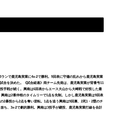
ラ3ランで鹿児島実業に4x-2で勝利。9回表に守備の乱れから鹿児島実業
で試合を決めた。
《試合経過》両チーム先発は、鹿児島実業が背番号11
の投手戦が続く。興南は6回表からエース大山から大崎戦で好投した最
裏、興南は2番仲程のタイムリーで1点を先制。しかし鹿児島実業は9回表
2暴投から2点を奪い逆転。1点を追う興南は9回裏、2死1・2塁のチ
放ち、3x-2で劇的勝利。興南は3投手が継投、鹿児島実業打線を合計