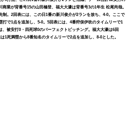
商業が背番号15の山田極登、福大大濠は背番号3の1年生 松尾尚哉。
先制。2回表には、この日1番の新川俊介が2ランを放ち、4-0。ここで
打で1点を追加し、5-0。5回表には、4番狩俣伊吹のタイムリーで1
は、被安打0・四死球0のパーフェクトピッチング。福大大濠は6回
は1死満塁から8番知名のタイムリーで2点を追加し、8-0とした。