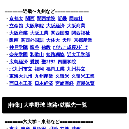
=======近畿〜九州など=============
・
京都大
関西
関西学院
近畿
同志社
・
立命館
大阪学院
大阪経済
大阪商業
・
大阪産業
大阪工業
関西国際
関西福祉
・
阪南
関西外国語
大体大
天理
京都産業
・
神戸学院
龍谷
佛教
びわこ成蹊ｽﾎﾟｰﾂ
・
奈良学園
和歌山
姫路獨協
近大工学部
・
広島経済
愛媛
聖ｶﾀﾘﾅ
四国学院
・
北九州市立
福岡
福岡工業
九州共立
・
東海大九州
九州産業
久留米
久留米工業
・
西日本工業
日本経済
宮崎産経
鹿屋体育
[特集] 大学野球 進路•就職先一覧
=======六大学・東都など=============
・
東大
慶應
早稲田
明治
立教
法政