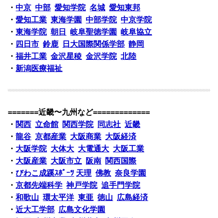
・
中京
中部
愛知学院
名城
愛知東邦
・
愛知工業
東海学園
中部学院
中京学院
・
東海学院
朝日
岐阜聖徳学園
岐阜協立
・
四日市
鈴鹿
日大国際関係学部
静岡
・
福井工業
金沢星稜
金沢学院
北陸
・
新潟医療福祉
=======近畿〜九州など=============
・
関西
立命館
関西学院
同志社
近畿
・
龍谷
京都産業
大阪商業
大阪経済
・
大阪学院
大体大
大電通大
大阪工業
・
大阪産業
大阪市立
阪南
関西国際
・
びわこ成蹊ｽﾎﾟｰﾂ
天理
佛教
奈良学園
・
京都先端科学
神戸学院
追手門学院
・
和歌山
環太平洋
東亜
徳山
広島経済
・
近大工学部
広島文化学園