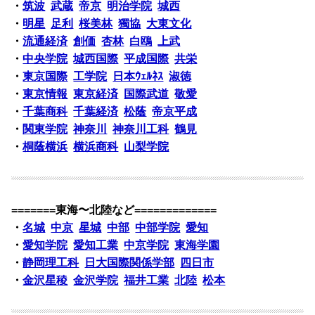
・
筑波
武蔵
帝京
明治学院
城西
・
明星
足利
桜美林
獨協
大東文化
・
流通経済
創価
杏林
白鴎
上武
・
中央学院
城西国際
平成国際
共栄
・
東京国際
工学院
日本ｳｪﾙﾈｽ
淑徳
・
東京情報
東京経済
国際武道
敬愛
・
千葉商科
千葉経済
松蔭
帝京平成
・
関東学院
神奈川
神奈川工科
鶴見
・
桐蔭横浜
横浜商科
山梨学院
=======東海〜北陸など=============
・
名城
中京
星城
中部
中部学院
愛知
・
愛知学院
愛知工業
中京学院
東海学園
・
静岡理工科
日大国際関係学部
四日市
・
金沢星稜
金沢学院
福井工業
北陸
松本