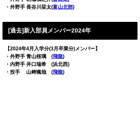
・外野手 長谷川栞太(
富山北部
)
[過去]新入部員メンバー2024年
【2024年4月入学分(3月卒業分)メンバー】
・外野手 青山桜璃 (
飛龍
)
・内野手 井口瑞希 (浜北西)
・投手 山﨑颯哉 (
飛龍
)