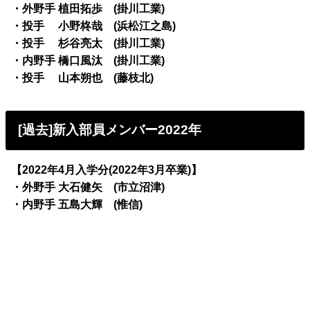
・外野手 植田拓歩 (掛川工業)
・投手 小野柊哉 (浜松江之島)
・投手 杉谷亮太 (掛川工業)
・内野手 橋口風汰 (掛川工業)
・投手 山本朔也 (藤枝北)
[過去]新入部員メンバー2022年
【2022年4月入学分(2022年3月卒業)】
・外野手 大石健矢 (市立沼津)
・内野手 五島大輝 (惟信)