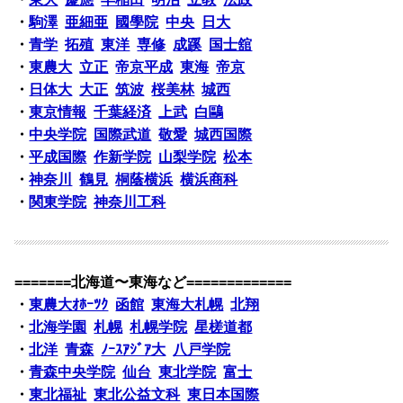
・
駒澤
亜細亜
國學院
中央
日大
・
青学
拓殖
東洋
専修
成蹊
国士舘
・
東農大
立正
帝京平成
東海
帝京
・
日体大
大正
筑波
桜美林
城西
・
東京情報
千葉経済
上武
白鷗
・
中央学院
国際武道
敬愛
城西国際
・
平成国際
作新学院
山梨学院
松本
・
神奈川
鶴見
桐蔭横浜
横浜商科
・
関東学院
神奈川工科
=======北海道〜東海など=============
・
東農大ｵﾎｰﾂｸ
函館
東海大札幌
北翔
・
北海学園
札幌
札幌学院
星槎道都
・
北洋
青森
ﾉｰｽｱｼﾞｱ大
八戸学院
・
青森中央学院
仙台
東北学院
富士
・
東北福祉
東北公益文科
東日本国際