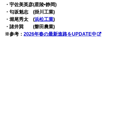
・宇佐美英彦(星陵•静岡)
・匂坂魁志 (掛川工業)
・堀尾秀太 (
浜松工業
)
・諸井巽 (磐田農業)
※参考：
2026年春の最新進路をUPDATE中