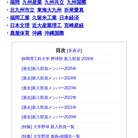
・
福岡
九州産業
九州共立
九州国際
・
北九州市立
東海大九州
折尾愛真
・
福岡工業
久留米工業
日本経済
・
日本文理
近大産業理工
宮崎産経
・
鹿屋体育
沖縄
沖縄国際
目次
[
非表示
]
静岡理工科大学 野球部 新入部員 2026年
[過去]新入部員メンバー2025年
[過去]新入部員メンバー2024年
[過去]新入部員メンバー2023年
[過去]新入部員メンバー2022年
[過去]新入部員メンバー2021年
[過去]新入部員メンバー2020年
[特集] 大学野球 新入部員一覧
[特集] 大学野球 進路•就職先一覧