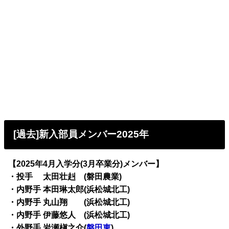
[過去]新入部員メンバー2025年
【2025年4月入学分(3月卒業分)メンバー】
・投手 太田壮赳 (磐田農業)
・内野手 本田琳太郎(浜松城北工)
・内野手 丸山翔 (浜松城北工)
・内野手 伊藤悠人 (浜松城北工)
・外野手 岩瀬槇之介(
磐田東
)