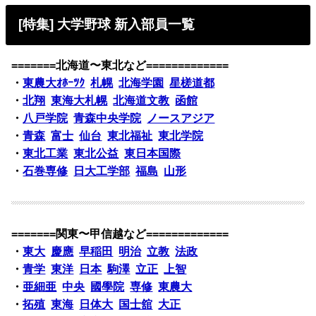
[特集] 大学野球 新入部員一覧
=======北海道〜東北など=============
・
東農大ｵﾎｰﾂｸ
札幌
北海学園
星槎道都
・
北翔
東海大札幌
北海道文教
函館
・
八戸学院
青森中央学院
ノースアジア
・
青森
富士
仙台
東北福祉
東北学院
・
東北工業
東北公益
東日本国際
・
石巻専修
日大工学部
福島
山形
=======関東〜甲信越など=============
・
東大
慶應
早稲田
明治
立教
法政
・
青学
東洋
日本
駒澤
立正
上智
・
亜細亜
中央
國學院
専修
東農大
・
拓殖
東海
日体大
国士舘
大正