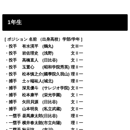
1年生
[ ポジション 名前 （出身高校）学部/学年 ]
・投手 有水滉平 (鶴丸) 文Ⅲ一
・投手 岩佐理史 (浅野) 文Ⅱ一
・投手 高橋直人 (日比谷) 文Ⅰ一
・投手 玉置心 (昭和学院秀英) 理Ⅱ一
・投手 松本慎之介(國學院久我山) 理Ⅱ一
・捕手 土ヶ端祐人(城北) 理Ⅱ一
・捕手 深見優斗 (サレジオ学院) 文Ⅱ一
・捕手 松本康平 (栄光学園) 文Ⅰ一
・捕手 矢田貝源 (日比谷) 文Ⅰ一
・捕手 山本明良 (私立武蔵) 文Ⅱ一
・一塁手 昼馬康太郎(日比谷) 理Ⅱ一
・一塁手 横井春太朗(市立向陽) 理Ⅰ一
・二塁手 秋元諒 (市川) 文Ⅰ一