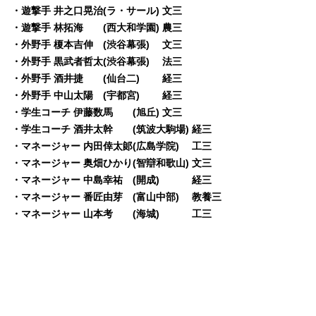
・遊撃手 井之口晃治(ラ・サール) 文三
・遊撃手 林拓海 (西大和学園) 農三
・外野手 榎本吉伸 (渋谷幕張) 文三
・外野手 黒武者哲太(渋谷幕張) 法三
・外野手 酒井捷 (仙台二) 経三
・外野手 中山太陽 (宇都宮) 経三
・学生コーチ 伊藤数馬 (旭丘) 文三
・学生コーチ 酒井太幹 (筑波大駒場) 経三
・マネージャー 内田倖太郞(広島学院) 工三
・マネージャー 奥畑ひかり(智辯和歌山) 文三
・マネージャー 中島幸祐 (開成) 経三
・マネージャー 番匠由芽 (富山中部) 教養三
・マネージャー 山本考 (海城) 工三