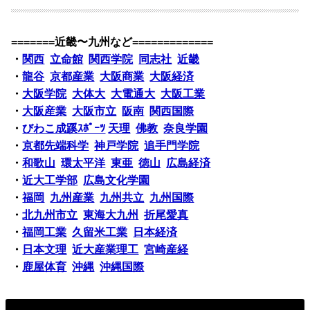
=======近畿〜九州など=============
・
関西
立命館
関西学院
同志社
近畿
・
龍谷
京都産業
大阪商業
大阪経済
・
大阪学院
大体大
大電通大
大阪工業
・
大阪産業
大阪市立
阪南
関西国際
・
びわこ成蹊ｽﾎﾟｰﾂ
天理
佛教
奈良学園
・
京都先端科学
神戸学院
追手門学院
・
和歌山
環太平洋
東亜
徳山
広島経済
・
近大工学部
広島文化学園
・
福岡
九州産業
九州共立
九州国際
・
北九州市立
東海大九州
折尾愛真
・
福岡工業
久留米工業
日本経済
・
日本文理
近大産業理工
宮崎産経
・
鹿屋体育
沖縄
沖縄国際