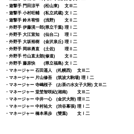
・遊撃手 門田涼平 (松山東) 文Ⅲ二
・遊撃手 小村旺輔 (私立武蔵) 文Ⅰ二
・遊撃手 鈴木宥悟 (浅野) 文Ⅱ二
・外野手 伊藤滉一郎(県立千葉) 理Ⅰ二
・外野手 大江宣知 (仙台二) 理Ⅰ二
・外野手 大坂裕樹 (金沢泉丘) 理Ⅰ二
・外野手 岡林勇直 (土佐) 理Ⅱ二
・外野手 竹山直太朗(修道) 文Ⅱ二
・外野手 藤原快 (県立福島) 文Ⅰ二
・マネージャー 石田遥人 (札幌西) 文Ⅲ二
・マネージャー 片山修吾 (筑波大駒場) 理Ⅰ二
・マネージャー 寺嶋桜子 (お茶の水女子大附) 文Ⅲ二
・マネージャー 堂埜智咲紀(湘南) 文Ⅲ二
・マネージャー 中井一心 (金沢大附) 理Ⅱ二
・マネージャー 中村祐大 (渋谷幕張) 理Ⅰ二
・マネージャー 橋本果歩 (雙葉) 文Ⅰ二