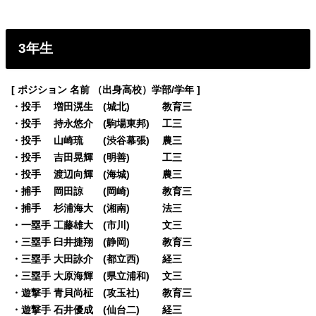
3年生
[ ポジション 名前 （出身高校）学部/学年 ]
・投手 増田滉生 (城北) 教育三
・投手 持永悠介 (駒場東邦) 工三
・投手 山崎琉 (渋谷幕張) 農三
・投手 吉田晃輝 (明善) 工三
・投手 渡辺向輝 (海城) 農三
・捕手 岡田諒 (岡崎) 教育三
・捕手 杉浦海大 (湘南) 法三
・一塁手 工藤雄大 (市川) 文三
・三塁手 臼井捷翔 (静岡) 教育三
・三塁手 大田詠介 (都立西) 経三
・三塁手 大原海輝 (県立浦和) 文三
・遊撃手 青貝尚柾 (攻玉社) 教育三
・遊撃手 石井優成 (仙台二) 経三