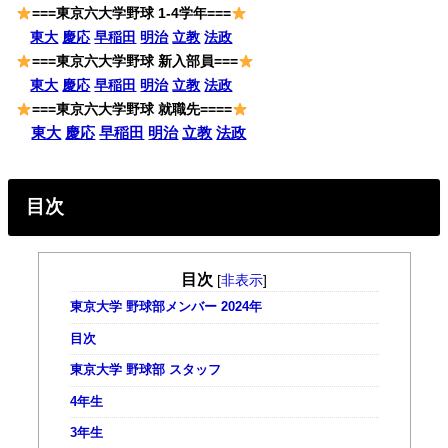
===東京六大学野球 1-4学年
===
東大
慶応
早稲田
明治
立教
法政
===東京六大学野球 新入部員===
東大
慶応
早稲田
明治
立教
法政
===東京六大学野球 就職先====
東大
慶応
早稲田
明治
立教
法政
目次
目次
[
非表示
]
東京大学 野球部メンバー 2024年
目次
東京大学 野球部 スタッフ
4年生
3年生