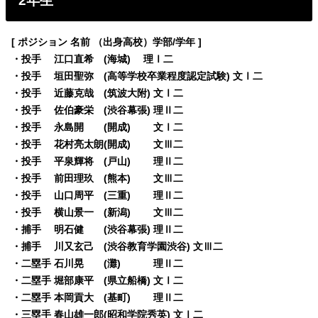
2年生
[ ポジション 名前 （出身高校）学部/学年 ]
・投手 江口直希 (海城) 理Ⅰ二
・投手 垣田聖弥 (高等学校卒業程度認定試験) 文Ⅰ二
・投手 近藤克哉 (筑波大附) 文Ⅰ二
・投手 佐伯豪栄 (渋谷幕張) 理Ⅱ二
・投手 永島開 (開成) 文Ⅰ二
・投手 花村亮太朗(開成) 文Ⅲ二
・投手 平泉輝将 (戸山) 理Ⅱ二
・投手 前田理玖 (熊本) 文Ⅲ二
・投手 山口周平 (三重) 理Ⅱ二
・投手 横山景一 (新潟) 文Ⅲ二
・捕手 明石健 (渋谷幕張) 理Ⅱ二
・捕手 川又玄己 (渋谷教育学園渋谷) 文Ⅲ二
・二塁手 石川晃 (灘) 理Ⅱ二
・二塁手 堀部康平 (県立船橋) 文Ⅰ二
・二塁手 本岡貢大 (基町) 理Ⅱ二
・三塁手 春山雄一郎(昭和学院秀英) 文Ⅰ二