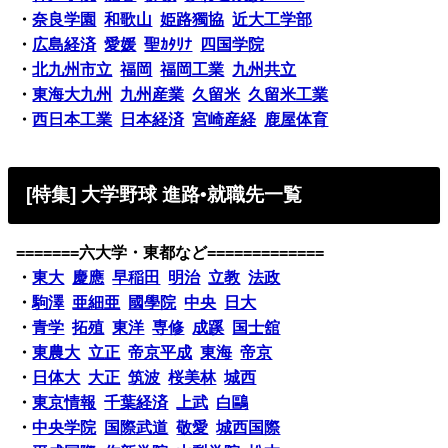
・
奈良学園
和歌山
姫路獨協
近大工学部
・
広島経済
愛媛
聖ｶﾀﾘﾅ
四国学院
・
北九州市立
福岡
福岡工業
九州共立
・
東海大九州
九州産業
久留米
久留米工業
・
西日本工業
日本経済
宮崎産経
鹿屋体育
[特集] 大学野球 進路•就職先一覧
=======六大学・東都など=============
・
東大
慶應
早稲田
明治
立教
法政
・
駒澤
亜細亜
國學院
中央
日大
・
青学
拓殖
東洋
専修
成蹊
国士舘
・
東農大
立正
帝京平成
東海
帝京
・
日体大
大正
筑波
桜美林
城西
・
東京情報
千葉経済
上武
白鷗
・
中央学院
国際武道
敬愛
城西国際