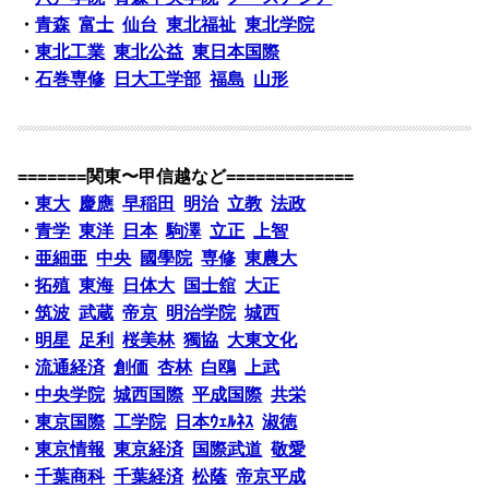
・
青森
富士
仙台
東北福祉
東北学院
・
東北工業
東北公益
東日本国際
・
石巻専修
日大工学部
福島
山形
=======関東〜甲信越など=============
・
東大
慶應
早稲田
明治
立教
法政
・
青学
東洋
日本
駒澤
立正
上智
・
亜細亜
中央
國學院
専修
東農大
・
拓殖
東海
日体大
国士舘
大正
・
筑波
武蔵
帝京
明治学院
城西
・
明星
足利
桜美林
獨協
大東文化
・
流通経済
創価
杏林
白鴎
上武
・
中央学院
城西国際
平成国際
共栄
・
東京国際
工学院
日本ｳｪﾙﾈｽ
淑徳
・
東京情報
東京経済
国際武道
敬愛
・
千葉商科
千葉経済
松蔭
帝京平成