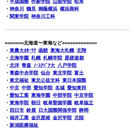
・
平成国際
作新学院
山梨学院
松本
・
神奈川
鶴見
桐蔭横浜
横浜商科
・
関東学院
神奈川工科
=======北海道〜東海など=============
・
東農大ｵﾎｰﾂｸ
函館
東海大札幌
北翔
・
北海学園
札幌
札幌学院
星槎道都
・
北洋
青森
ﾉｰｽｱｼﾞｱ大
八戸学院
・
青森中央学院
仙台
東北学院
富士
・
東北福祉
東北公益文科
東日本国際
・
中京
中部
愛知学院
名城
愛知東邦
・
愛知工業
東海学園
中部学院
中京学院
・
東海学院
朝日
岐阜聖徳学園
岐阜協立
・
四日市
鈴鹿
日大国際関係学部
静岡
・
福井工業
金沢星稜
金沢学院
北陸
・
新潟医療福祉