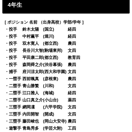
4年生
[ ポジション 名前 （出身高校）学部/学年 ]
・投手 鈴木太陽 (国立) 経四
・投手 中村薫平 (堀川) 経四
・投手 双木寛人 (都立西) 農四
・投手 長谷川大智(駒場東邦) 文四
・投手 平田康二郎(都立西) 教育四
・投手 森岡舜之介(渋谷幕張) 農四
・捕手 府川涼太郎(西大和学園) 文四
・一塁手 西前颯真 (彦根東) 農四
・二塁手 青山勝繁 (川和) 文四
・二塁手 江口雅人 (海城) 経四
・二塁手 山口真之介(小山台) 薬四
・三塁手 網岡凜 (六甲学院) 文四
・三塁手 内田開智 (開成) 文四
・三塁手 藤田峻也 (岡山大安寺) 農四
・遊撃手 青島秀多 (学芸大附) 工四