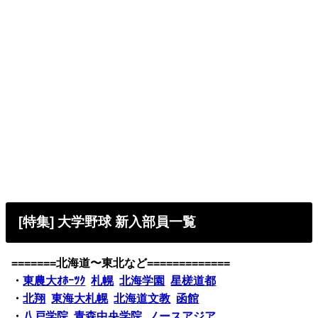
[特集] 大学野球 新入部員一覧
=======北海道〜東北など=============
・
東農大ｵﾎｰﾂｸ
札幌
北海学園
星槎道都
・
北翔
東海大札幌
北海道文教
函館
・
八戸学院
青森中央学院
ノースアジア