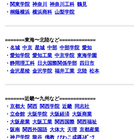
・
関東学院
神奈川
神奈川工科
鶴見
・
桐蔭横浜
横浜商科
山梨学院
=======東海〜北陸など=============
・
名城
中京
星城
中部
中部学院
愛知
・
愛知学院
愛知工業
中京学院
東海学園
・
静岡理工科
日大国際関係学部
四日市
・
金沢星稜
金沢学院
福井工業
北陸
松本
=======近畿〜九州など=============
・
京都大
関西
関西学院
近畿
同志社
・
立命館
大阪学院
大阪経済
大阪商業
・
大阪産業
大阪工業
関西国際
関西福祉
・
阪南
関西外国語
大体大
天理
京都産業
・
神戸学院
龍谷
佛教
びわこ成蹊ｽﾎﾟｰﾂ