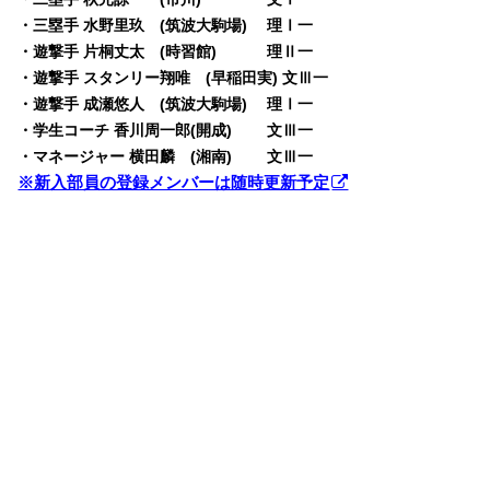
・三塁手 水野里玖 (筑波大駒場) 理Ⅰ一
・遊撃手 片桐丈太 (時習館) 理Ⅱ一
・遊撃手 スタンリー翔唯 (早稲田実) 文Ⅲ一
・遊撃手 成瀬悠人 (筑波大駒場) 理Ⅰ一
・学生コーチ 香川周一郎(開成) 文Ⅲ一
・マネージャー 横田麟 (湘南) 文Ⅲ一
※新入部員の登録メンバーは随時更新予定