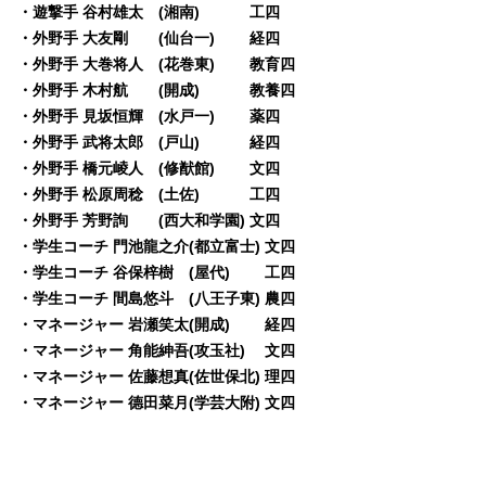
・遊撃手 谷村雄太 (湘南) 工四
・外野手 大友剛 (仙台一) 経四
・外野手 大巻将人 (花巻東) 教育四
・外野手 木村航 (開成) 教養四
・外野手 見坂恒輝 (水戸一) 薬四
・外野手 武将太郎 (戸山) 経四
・外野手 橋元崚人 (修猷館) 文四
・外野手 松原周稔 (土佐) 工四
・外野手 芳野詢 (西大和学園) 文四
・学生コーチ 門池龍之介(都立富士) 文四
・学生コーチ 谷保梓樹 (屋代) 工四
・学生コーチ 間島悠斗 (八王子東) 農四
・マネージャー 岩瀬笑太(開成) 経四
・マネージャー 角能紳吾(攻玉社) 文四
・マネージャー 佐藤想真(佐世保北) 理四
・マネージャー 德田菜月(学芸大附) 文四