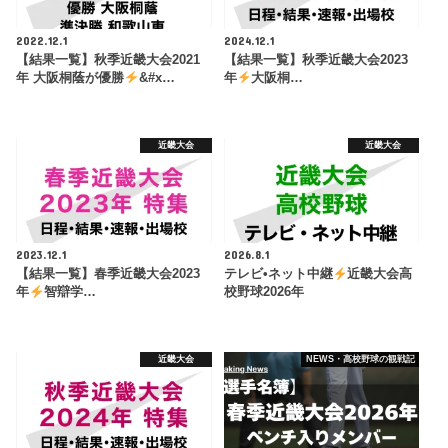
2022.12.1
2024.12.1
【結果一覧】秋季近畿大会2021
【結果一覧】秋季近畿大会2023
年 大阪桐蔭が優勝
&#x…
年
大阪桐…
近畿大会
近畿大会
2023.12.1
2026.8.1
【結果一覧】春季近畿大会2023
テレビ•ネット中継
近畿大会高
年
智辯学…
校野球2026年
近畿大会
NEWS・高校野球の観戦記