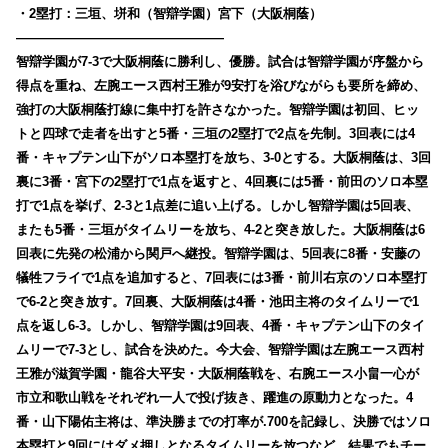
・2塁打：三垣、垪和（智辯学園）宮下（大阪桐蔭）
————————————————
智辯学園が7-3で大阪桐蔭に勝利し、優勝。試合は智辯学園が序盤から
得点を重ね、左腕エース西村王雅が9安打を浴びながらも要所を締め、
強打の大阪桐蔭打線に集中打を許さなかった。智辯学園は初回、ヒッ
トと四球で走者を出すと5番・三垣の2塁打で2点を先制。3回表には4
番・キャプテン山下がソロ本塁打を放ち、3-0とする。大阪桐蔭は、3回
裏に3番・宮下の2塁打で1点を返すと、4回裏には5番・前田のソロ本塁
打で1点を挙げ、2-3と1点差に追い上げる。しかし智辯学園は5回表、
またも5番・三垣がタイムリーを放ち、4-2と突き放した。大阪桐蔭は6
回表に先発の松浦から関戸へ継投。智辯学園は、5回表に8番・安藤の
犠牲フライで1点を追加すると、7回表には3番・前川右京のソロ本塁打
で6-2と突き放す。7回裏、大阪桐蔭は4番・池田主将のタイムリーで1
点を返し6-3。しかし、智辯学園は9回表、4番・キャプテン山下のタイ
ムリーで7-3とし、試合を決めた。今大会、智辯学園は左腕エース西村
王雅が滋賀学園・龍谷大平安・大阪桐蔭戦を、右腕エース小畠一心が
市立和歌山戦をそれぞれ一人で投げ抜き、躍進の原動力となった。4
番・山下陽佑主将は、準決勝までの打率が.700を記録し、決勝ではソロ
本塁打と9回にはダメ押しとなるタイムリーを放つなど、結果でもチー