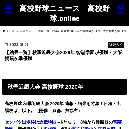
高校野球ニュース｜高校野
menu
search
球.online
HOME
近畿大会
【結果一覧】秋季近畿大会2020年 智辯学園が優勝・大阪桐蔭が準優勝
2023.01.01
近畿大会
【結果一覧】秋季近畿大会2020年 智辯学園が優勝・大阪
桐蔭が準優勝
秋季近畿大会 高校野球 2020年
高校野球 秋季近畿大会 2020年 速報・結果を特集！日程・出
場校は、以下。（開催：京都、無観客）
センバツ出場枠
は
近畿地区
＝6となり、8強から優勝校の
智辯