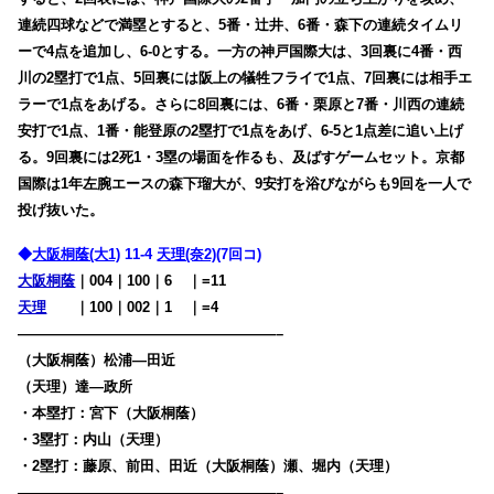
連続四球などで満塁とすると、5番・辻井、6番・森下の連続タイムリ
ーで4点を追加し、6-0とする。一方の神戸国際大は、3回裏に4番・西
川の2塁打で1点、5回裏には阪上の犠牲フライで1点、7回裏には相手エ
ラーで1点をあげる。さらに8回裏には、6番・栗原と7番・川西の連続
安打で1点、1番・能登原の2塁打で1点をあげ、6-5と1点差に追い上げ
る。9回裏には2死1・3塁の場面を作るも、及ばすゲームセット。京都
国際は1年左腕エースの森下瑠大が、9安打を浴びながらも9回を一人で
投げ抜いた。
◆
大阪桐蔭(大1)
11-4
天理(奈2)
(7回コ)
大阪桐蔭
｜004｜100｜6
00
｜=11
天理
・・
｜100｜002｜1
00
｜=4
——————————————————–
（大阪桐蔭）松浦―田近
（天理）達―政所
・本塁打：宮下（大阪桐蔭）
・3塁打：内山（天理）
・2塁打：藤原、前田、田近（大阪桐蔭）瀬、堀内（天理）
——————————————————–