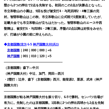
塁から2つの押出で2点を先制する。初回のこの2点が決勝点となった。
市立和歌山の小園は、9回を投げ被安打4・与死四球2・4奪三振の完
封。智辯和歌山はこの秋、市立和歌山に公式戦で2度敗退していたが、
近畿大会でも市立和歌山が立ちはだかった。智辯和歌山のエース中西
聖輝は、被安打6・与四球6・2奪三振。序盤の2点以降は好投をみせた
が、打線が小園の前に抑えられた。
◆
京都国際(京3)
6-5
神戸国際大付(兵1)
京都国際
｜240｜000｜000｜=6
神戸国際
｜001｜010｜120｜=5
——————————————————–
（京都国際）森下―中川
（神戸国際大付）中辻、加門、岡田―西川
・2塁打：辻井、森下（京都国際）西川、能登原2、栗原、武本（神戸
国際大付）
——————————————————–
京都国際が粘る神戸国際大付を振り切り、6-5で勝利。センバツ出場が
有力に。先制したのは京都国際。1回表に2つの押出四球から2点を先制
すると、2回表には、神戸国際大の2番手・加門の立ち上がりを攻め、