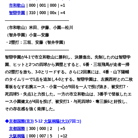
市和歌山
｜000｜001｜000｜=1
智辯学園
｜310｜000｜00x｜=4
————————————————
（市和歌山）米田、伊藤、小園―松川
（智弁学園）小畠―安藤
・2塁打：三垣、安藤（智弁学園）
————————————————
智辯学園が4-1で市立和歌山に勝利し、決勝進出。先制したのは智辯学
園、ヒットと2つの四球から満塁とすると、6番・三垣飛馬が走者一掃
の2塁打を放ち、3-0とリードする。さらに2回裏には、4番・山下陽輔
のタイムリーで1点を追加し4-0とする。智辯学園は、左腕西村との二枚
看板をなす右腕エース・小畠一心が9回を一人で投げ抜き、被安打7・
死四球5・失点1と力投した。一方の市立和歌山は、3番手で登板したエ
ース小園健太が4回を投げ、被安打1・与死四球0・奪三振6と好投し、
その存在感を強く発揮した。
◆
京都国際(京3)
5-12
大阪桐蔭(大1)
(7回コ)
京都国際
｜300｜000｜2
00
｜=5
大阪桐蔭
｜000｜007｜5
00
｜=12