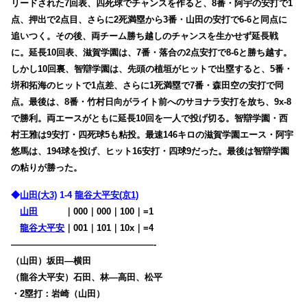
リードされた7回表、四死球でチャンスを作ると、8番・阿宇の安打で1
点、押出で2点目、さらに2死満塁から3番・山田の安打で6-6と同点に
追いつく。その後、両チーム勝ち越しのチャンスを生かせず延長戦
に。延長10回表、滋賀学園は、7番・落合の2点安打で8-6と勝ち越す。
しかし10回裏、智辯学園は、先頭の植垣がヒットで出塁すると、5番・
垪和拓海のヒットで1点差、さらに1死満塁で7番・森田空の安打で同
点。最後は、8番・竹村日向がライト前へのサヨナラ安打を放ち、9x-8
で勝利。両エースがともに延長10回を一人で投げ切る。智辯学園・西
村王雅は9安打・四死球5も粘投。最速146キロの滋賀学園エース・阿宇
悠馬は、194球を投げ、ヒット16安打・四球9だった。最後は智辯学園
の粘りが勝った。
◆
山田(大3)
1-4
龍谷大平安(京1)
山田
・・・
｜000｜000｜100｜=1
龍谷大平安
｜001｜101｜10x｜=4
————————————————-
（山田）坂田―横田
（龍谷大平安）石田、林―高田、松平
・2塁打：岩崎（山田）