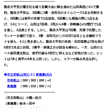
————————————————-
龍谷大平安が履正社を破り近畿大会に駒を進めた山田高校に4-1で勝
利。龍谷大平安は、3回裏に3番・吉田元のタイムリーで1点を先制する
と、4回裏には相手の失策で1点追加。6回裏にも捕逸の間に1点をあ
げ、3-0とリード。山田は7回表、2死から8番・岩崎健心の2塁打で1点
を返し、2点差とする。しかし、龍谷大平安は7回裏、失策で出塁した
ランナーを犠打で送り、3番・吉田元がこの日2打点目となる犠牲フラ
イを放ち、4-1と突き放した。龍谷大平安の先発・石田琉稀は7回を投げ
6安打1失点と好投。2番手・林慎之介が試合を締めた。一方、山田のエ
ース坂田凛太郎は、相手打線を4安打に抑えるなど好投が光った。ヒッ
トは7本と相手の4本を上回った。しかし、エラーが絡み失点を許し
た。
◆
市立和歌山(和1)
2-1
東播磨(兵2)
市和歌山
｜000｜002｜000｜=2
東播磨
・
｜000｜010｜000｜=1
————————————————-
（市立和歌山）小園―松川
（東播磨）鈴木―田中