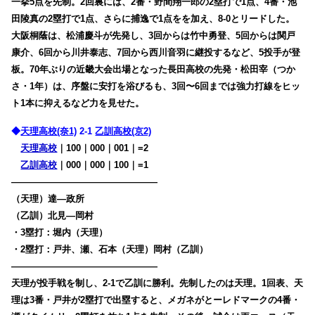
一挙5点を先制。2回裏には、2番・野間翔一郎の2塁打で1点、4番・池
田陵真の2塁打で1点、さらに捕逸で1点をを加え、8-0とリードした。
大阪桐蔭は、松浦慶斗が先発し、3回からは竹中勇登、5回からは関戸
康介、6回から川井泰志、7回から西川音羽に継投するなど、5投手が登
板。70年ぶりの近畿大会出場となった長田高校の先発・松田宰（つか
さ・1年）は、序盤に安打を浴びるも、3回〜6回までは強力打線をヒッ
ト1本に抑えるなど力を見せた。
◆
天理高校(奈1)
2-1
乙訓高校(京2)
天理高校
｜100｜000｜001｜=2
乙訓高校
｜000｜000｜100｜=1
————————————————
（天理）達―政所
（乙訓）北見―岡村
・3塁打：堀内（天理）
・2塁打：戸井、瀬、石本（天理）岡村（乙訓）
————————————————
天理が投手戦を制し、2-1で乙訓に勝利。先制したのは天理。1回表、天
理は3番・戸井が2塁打で出塁すると、メガネがとーレドマークの4番・