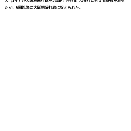
大（1年）が大阪桐蔭打線を5回終了時点まで1安打に抑える好投をみせ
たが、6回以降に大阪桐蔭打線に捉えられた。