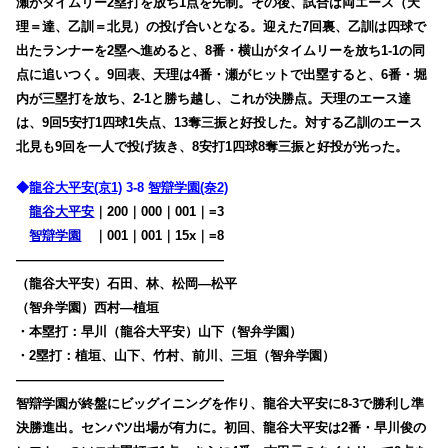
瀬がタイムリー2塁打を放ち1点を先制。その後、試合は両エース（天
理＝達、乙訓＝北見）の投げ合いとなる。迎えた7回裏、乙訓は四球で
出たランナーを2塁へ進めると、8番・横山がタイムリーを放ち1-1の同
点に追いつく。9回表、天理は4番・瀬がヒットで出塁すると、6番・堀
内が三塁打を放ち、2-1と勝ち越し、これが決勝点。天理のエース達
は、9回5安打1四球1失点、13奪三振と好投した。対する乙訓のエース
北見も9回を一人で投げ抜き、8安打1四球8奪三振と好投が光った。
◆
龍谷大平安(京1)
3-8
智辯学園(奈2)
龍谷大平安
｜200｜000｜001｜=3
智辯学園
・
｜001｜001｜15x｜=8
————————————————
（龍谷大平安）石田、林、松岡―松平
（智弁学園）西村―植垣
・本塁打：早川（龍谷大平安）山下（智弁学園）
・2塁打：植垣、山下、竹村、前川、三垣（智弁学園）
————————————————
智辯学園が終盤にビッグイニングを作り、龍谷大平安に8-3で勝利し準
決勝進出。センバツ出場が有力に。初回、龍谷大平安は2番・早川俊の