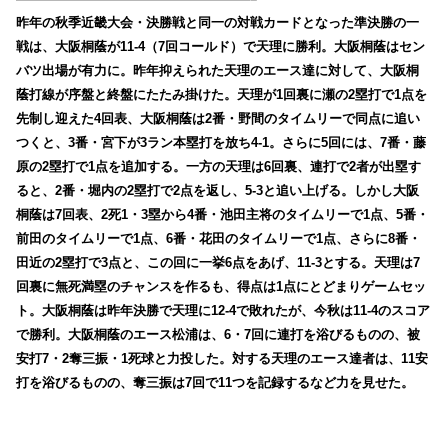
昨年の秋季近畿大会・決勝戦と同一の対戦カードとなった準決勝の一
戦は、大阪桐蔭が11-4（7回コールド）で天理に勝利。大阪桐蔭はセン
バツ出場が有力に。昨年抑えられた天理のエース達に対して、大阪桐
蔭打線が序盤と終盤にたたみ掛けた。天理が1回裏に瀬の2塁打で1点を
先制し迎えた4回表、大阪桐蔭は2番・野間のタイムリーで同点に追い
つくと、3番・宮下が3ラン本塁打を放ち4-1。さらに5回には、7番・藤
原の2塁打で1点を追加する。一方の天理は6回裏、連打で2者が出塁す
ると、2番・堀内の2塁打で2点を返し、5-3と追い上げる。しかし大阪
桐蔭は7回表、2死1・3塁から4番・池田主将のタイムリーで1点、5番・
前田のタイムリーで1点、6番・花田のタイムリーで1点、さらに8番・
田近の2塁打で3点と、この回に一挙6点をあげ、11-3とする。天理は7
回裏に無死満塁のチャンスを作るも、得点は1点にとどまりゲームセッ
ト。大阪桐蔭は昨年決勝で天理に12-4で敗れたが、今秋は11-4のスコア
で勝利。大阪桐蔭のエース松浦は、6・7回に連打を浴びるものの、被
安打7・2奪三振・1死球と力投した。対する天理のエース達者は、11安
打を浴びるものの、奪三振は7回で11つを記録するなど力を見せた。