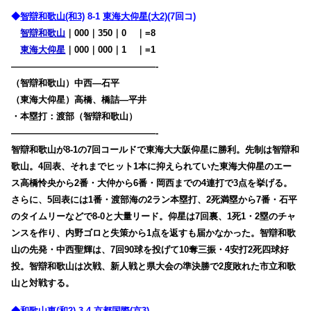
◆
智辯和歌山(和3)
8-1
東海大仰星(大2)
(7回コ)
智辯和歌山
｜000｜350｜0
00
｜=8
東海大仰星
｜000｜000｜1
00
｜=1
————————————————-
（智辯和歌山）中西―石平
（東海大仰星）高橋、橋詰―平井
・本塁打：渡部（智辯和歌山）
————————————————-
智辯和歌山が8-1の7回コールドで東海大大阪仰星に勝利。先制は智辯和
歌山。4回表、それまでヒット1本に抑えられていた東海大仰星のエー
ス高橋怜央から2番・大仲から6番・岡西までの4連打で3点を挙げる。
さらに、5回表には1番・渡部海の2ラン本塁打、2死満塁から7番・石平
のタイムリーなどで8-0と大量リード。仰星は7回裏、1死1・2塁のチャ
ンスを作り、内野ゴロと失策から1点を返すも届かなかった。智辯和歌
山の先発・中西聖輝は、7回90球を投げて10奪三振・4安打2死四球好
投。智辯和歌山は次戦、新人戦と県大会の準決勝で2度敗れた市立和歌
山と対戦する。
◆
和歌山東(和2)
3-4
京都国際(京3)