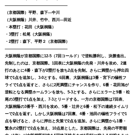
————————————————
（京都国際）平野、森下―中川
（大阪桐蔭）川井、竹中、西川―田近
・本塁打：花田（大阪桐蔭）
・3塁打：松尾（大阪桐蔭）
・2塁打：森下、平野２（京都国際）
————————————————
大阪桐蔭が京都国際に12-5（7回コールド）で逆転勝利し、決勝進出。
先制したのは、京都国際。1回表に大阪桐蔭の先発・川井を攻め、2連
打のあとに4番・森下が2塁打を放ち2点を先制。さらに満塁から押出四
球で1点を追加し、3-0とする。6回裏、大阪桐蔭は3番・宮下の犠牲フ
ライで1点を返すと、さらに2死満塁にチャンスを作り、6番・花田旭が
逆転となる満塁ホームランを放ち、5-3とする。さらにエラーと9番・松
尾の3塁打で1点を加え、7-3とリードする。一方の京都国際は7回表、
大阪桐蔭の3番手・西川を攻め、5番・辻井と6番・松下の連続タイムリ
ーで2点を返す。しかし大阪桐蔭は7回裏、4番・池田の犠牲フライで1
点を挙げると、さらに押出と失策で2点を追加。さらに満塁から1番・
繁永の2塁打で2点を加え、10点差とした。京都国際は、先発の平野順