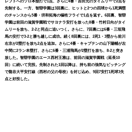
レフトへのソロ本塁打で1点、さらに4番・吉田元のタイムリーで2点を
先制する。一方、智辯学園は3回裏に、ヒットと2つの四球から1死満塁
のチャンスから5番・垪和拓海の犠牲フライで1点を返す。6回裏、智辯
学園は前回の滋賀学園戦でサヨナラ安打を放った8番・竹村日向がタイ
ムリーを放ち、2-2と同点に追いつく。さらに、7回裏には6番・三垣飛
馬の安打で3-2と勝ち越しに成功。続く8回裏には、2死1・3塁から前川
右京が2塁打を放ち2点を追加。さらに4番・キャプテンの山下陽輔が左
中間に2ラン本塁打、さらに6番・三浦飛馬が2塁打を放ち、8-2と突き
放した。智辯学園のエース西村王雅は、前回の滋賀学園戦（延長10
回）に続いて完投。先制された1回以降は、持ち前の強気なピッチング
で龍谷大平安打線（西村の父の母校）を封じ込め、9回7安打1死球3失
点と好投した。