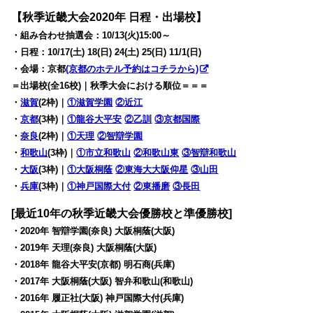
【秋季近畿大会2020年 日程・出場校
】
・組み合わせ抽選会：10/13(火)15:00～
・日程：10/17(土) 18(日) 24(土) 25(日) 11/1(日)
・会場：京都
(京都のホテル予約はコチラから)
＝出場校(全16校)｜秋季大会における順位＝＝＝
・
滋賀
(2枠)｜
①滋賀学園
②近江
・
京都
(3枠)｜
①龍谷大平安
②乙訓
③京都国際
・
奈良
(2枠)｜
①天理
②智辯学園
・
和歌山
(3枠)｜
①市立和歌山
②和歌山東
③智辯和歌山
・
大阪
(3枠)｜
①大阪桐蔭
②東海大大阪仰星
③山田
・
兵庫
(3枠)｜
①神戸国際大付
②東播磨
③長田
[最近10年の秋季近畿大会優勝校と準優勝校]
・2020年 智辯学園(奈良) 大阪桐蔭(大阪)
・2019年 天理(奈良) 大阪桐蔭(大阪)
・2018年 龍谷大平安(京都) 明石商(兵庫)
・2017年 大阪桐蔭(大阪) 智弁和歌山(和歌山)
・2016年 履正社(大阪) 神戸国際大付(兵庫)