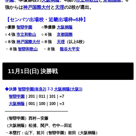
学園
、準優勝校の
大阪桐蔭
、4強の
市立和歌山
と
京都国際
、8
強からは
神戸国際大付
と
天理
の2校が選出。
【センバツ出場校・近畿出場枠=6枠】
○優勝
智辯学園
○準優勝
大阪桐蔭
○４強
市立和歌山
○４強
京都国際
○８強
神戸国際大付
○８強
天理
（以上6校）
・８強
智辯和歌山
・８強
龍谷大平安
11月1日(日) 決勝戦
◆決勝
智辯学園(奈良2)
7-3
大阪桐蔭(大阪1)
智辯学園
｜201｜011｜101｜=7
大阪桐蔭
｜001｜100｜100｜=3
————————————————
（智辯学園）西村―安藤
（大阪桐蔭）松浦、関戸、竹中―田近
・本塁打：山下、前川（智辯学園）前田（大阪桐蔭）