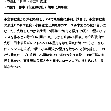
・本塁打：田中（市立和歌山）
・2塁打：杉本（市立和歌山）熊谷（東播磨）
————————————————-
市立和歌山が投手戦を制し、2-1で東播磨に勝利。試合は、市立和歌山
の最速152キロ右腕・小園健太と東播磨のエース鈴木悠仁の投げ合いに
なった。先制したのは東播磨、5回裏に2連打と犠打で1死2・3塁のチャ
ンスを作ると内野ゴロの間に1点。しかし直後の6回表、市立和歌山の
先頭・田中省吾がレフトへソロ本塁打を放ち同点に追いつくと、さら
にチャンスを広げ、9番・杉本明弘が2塁打を放ち2-1と勝ち越し、これ
が決勝点に。プロ注目・小園健太は113球で5安打完投、11奪三振の好
投を見せた。東播磨は兵庫大会と同様にロースコアに持ち込むも、及
ばなかった。