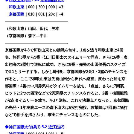
和歌山東
｜000｜300｜000｜=3
京都国際
｜010｜001｜20x｜=4
————————————————-
（和歌山東）山田、田代―笠本
（京都国際）森下―中川
————————————————-
京都国際が4-3で和歌山東との接戦を制す。1点を追う和歌山東は4回
表、無死3塁から5番・江川日那太のタイムリーで同点、さらに6番・奥
出翔海の2塁打で逆転に成功。さらに8番・先発の山田健吾のスクイズ
で3-1とリードする。しかし6回裏、京都国際が2死1・3塁のチャンスを
作ると、ここで和歌山東は先発山田から田代へ継投。変わった所を京
都国際・4番の中川勇気斗がタイムリーを放ち、1点差。さらに7回裏、
ヒットと2つの四球などで2死満塁のチャンスを作ると、2番・植西龍雅
が2点タイムリーを放ち、4-3と逆転。これが決勝点となった。京都国際
の先発・1年左腕エースの森下瑠大は6安打完投。攻撃陣は7回裏に犠打
などで相手を揺さぶり、確実にチャンスをものにした。
◆
神戸国際大付(兵1)
5-2
近江(滋2)