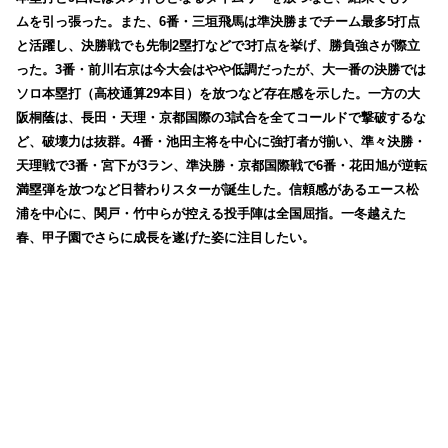
ムを引っ張った。また、6番・三垣飛馬は準決勝までチーム最多5打点
と活躍し、決勝戦でも先制2塁打などで3打点を挙げ、勝負強さが際立
った。3番・前川右京は今大会はやや低調だったが、大一番の決勝では
ソロ本塁打（高校通算29本目）を放つなど存在感を示した。一方の大
阪桐蔭は、長田・天理・京都国際の3試合を全てコールドで撃破するな
ど、破壊力は抜群。4番・池田主将を中心に強打者が揃い、準々決勝・
天理戦で3番・宮下が3ラン、準決勝・京都国際戦で6番・花田旭が逆転
満塁弾を放つなど日替わりスターが誕生した。信頼感があるエース松
浦を中心に、関戸・竹中らが控える投手陣は全国屈指。一冬越えた
春、甲子園でさらに成長を遂げた姿に注目したい。