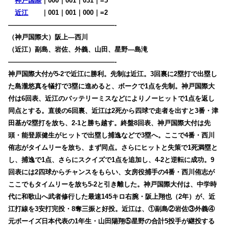
神戸国際
｜000｜001｜031｜=5
近江
・・
｜001｜001｜000｜=2
————————————————-
（神戸国際大）阪上―西川
（近江）副島、岩佐、外義、山田、星野―島滝
————————————————-
神戸国際大付が5-2で近江に勝利。先制は近江。3回裏に2塁打で出塁し
た島瀧悠真を犠打で3塁に進めると、ボークで1点を先制。神戸国際大
付は6回表、近江のバッテリーミスなどによりノーヒットで1点を返し
同点とする。直後の6回裏、近江は2死から四球で走者を出すと3番・津
田基が2塁打を放ち、2-1と勝ち越す。終盤8回表、神戸国際大付は先
頭・能登原健生がヒットで出塁し捕逸などで3塁へ。ここで4番・西川
侑志がタイムリーを放ち、まず同点。さらにヒットと失策で1死満塁と
し、捕逸で1点、さらにスクイズで1点を追加し、4-2と逆転に成功。9
回表には2四球からチャンスをもらい、女房役捕手の4番・西川侑志が
ここでもタイムリーを放ち5-2と引き離した。神戸国際大付は、中学時
代に和歌山へ武者修行した最速145キロ右腕・阪上翔也（2年）が、近
江打線を3安打完投・8奪三振と好投。近江は、①副島②岩佐③外義④
元ボーイズ日本代表の1年生・山田陽翔⑤星野の合計5投手が継投する