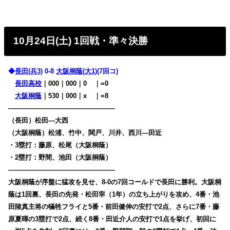
10月24日(土) 1回戦・準々決勝
◆
長田(兵3)
0-8
大阪桐蔭(大1)
(7回コ)
長田高校
｜000｜000｜0
00
｜=0
大阪桐蔭
｜530｜000｜x
00
｜=8
————————————————
（長田）松田―大西
（大阪桐蔭）松浦、竹中、関戸、川井、西川―田近
・3塁打：藤原、松尾（大阪桐蔭）
・2塁打：野間、池田（大阪桐蔭）
————————————————
大阪桐蔭が序盤に猛攻を見せ、8-0の7回コールドで長田に勝利。大阪桐
蔭は1回裏、長田の先発・松田宰（1年）の立ち上がりを攻め、4番・池
田陵真主将の犠牲フライと5番・前田健伸の安打で2点、さらに7番・藤
原夏暉の3塁打で2点、続く8番・田近介人の安打で1点を挙げ、初回に