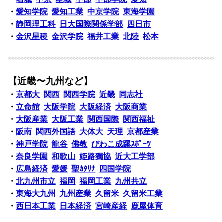
・
愛知学院
愛知工業
中京学院
東海学園
・
静岡理工科
日大国際関係学部
四日市
・
金沢星稜
金沢学院
福井工業
北陸
松本
【近畿〜九州など】
・
京都大
関西
関西学院
近畿
同志社
・
立命館
大阪学院
大阪経済
大阪商業
・
大阪産業
大阪工業
関西国際
関西福祉
・
阪南
関西外国語
大体大
天理
京都産業
・
神戸学院
龍谷
佛教
びわこ成蹊ｽﾎﾟｰﾂ
・
奈良学園
和歌山
姫路獨協
近大工学部
・
広島経済
愛媛
聖ｶﾀﾘﾅ
四国学院
・
北九州市立
福岡
福岡工業
九州共立
・
東海大九州
九州産業
久留米
久留米工業
・
西日本工業
日本経済
宮崎産経
鹿屋体育