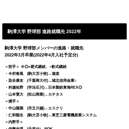
駒澤大学 野球部 進路就職先 2022年
駒澤大学 野球部メンバーの進路・就職先
2022年3月卒業(2022年4月入社予定分)
＜投手＞ ※◎=硬式継続、○軟式継続
・今村春風 (駒大苫小牧)→遊楽
・染谷康友 (千葉商大付)→城北信用金庫○
・村越祐野 (学法石川)→日本製鉄東海REX◎
・山本寛大 (松山商業)→カチタス
＜捕手＞
・中山陽雅 (市立川越)→エスクリ
・仁和龍生 (駒大苫小牧)→東芝三菱電機産業システム
＜内野手＞
・伊藤史瑛 (千原台)→NOK