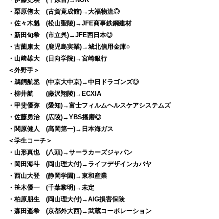
・栗原侑太 (古賀竟成館)→大福物流◎
・佐々木魁 (松山聖陵)→JFE商事鉄鋼建材
・新田旬希 (市立呉)→JFE西日本◎
・古薗康太 (鹿児島実業)→城北信用金庫○
・山﨑雄大 (日向学院)→宮崎銀行
＜外野手＞
・鵜飼航丞 (中京大中京)→中日ドラゴンズ◎
・柳井航 (藤沢翔陵)→ECXIA
・甲斐優弥 (愛知)→富士フィルムヘルスケアシステムズ
・佐藤勇治 (広陵)→YBS播磨◎
・関原健人 (高岡第一)→日本海ガス
＜学生コーチ＞
・山形真也 (八頭)→サーラカーズジャパン
・岡田海斗 (岡山理大付)→ライフデザインカバヤ
・西山大登 (静岡学園)→東和産業
・笹木優一 (千葉黎明)→未定
・柏原朋生 (岡山理大付)→AIG損害保険
・森田遥希 (京都外大西)→武蔵コーポレーション