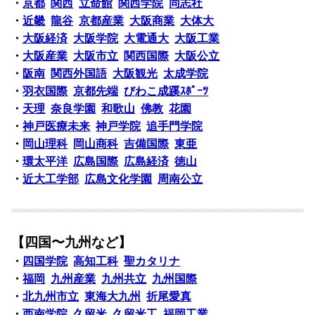
・
京都
関西
立命館
関西学院
同志社
・
近畿
龍谷
京都産業
大阪商業
大体大
・
大阪経済
大阪学院
大電通大
大阪工業
・
大阪産業
大阪市立
関西国際
大阪公立
・
阪南
関西外国語
大阪観光
太成学院
・
羽衣国際
京都先端
びわこ成蹊ｽﾎﾟｰﾂ
・
天理
奈良学園
和歌山
佛教
花園
・
神戸医療未来
神戸学院
追手門学院
・
岡山理科
岡山商科
吉備国際
東亜
・
環太平洋
広島国際
広島経済
徳山
・
近大工学部
広島文化学園
周南公立
【四国〜九州など】
・
四国学院
高知工科
聖カタリナ
・
福岡
九州産業
九州共立
九州国際
・
北九州市立
東海大九州
折尾愛真
・
西南学院
久留米
久留米工
福岡工業