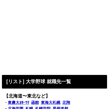
[リスト] 大学野球 就職先一覧
【北海道〜東北など】
・
東農大ｵﾎｰﾂｸ
函館
東海大札幌
北翔
・
北海学園
札幌
札幌学院
星槎道都