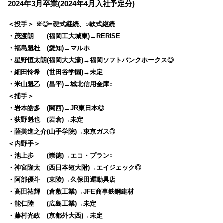
2024年3月卒業(2024年4月入社予定分)
＜投手＞ ※◎=硬式継続、○軟式継続
・茂渡朗 (福岡工大城東)→RERISE
・福島魁杜 (愛知)→マルホ
・星野恒太朗(福岡大大濠)→福岡ソフトバンクホークス◎
・細田怜希 (世田谷学園)→未定
・米山魁乙 (昌平)→城北信用金庫○
＜捕手＞
・岩本皓多 (関西)→JR東日本◎
・荻野魁也 (岩倉)→未定
・薩美進之介(山手学院)→東京ガス◎
＜内野手＞
・池上歩 (崇徳)→エコ・プラン○
・神宮隆太 (西日本短大附)→エイジェック◎
・阿部優斗 (東陵)→久保田運動具店
・髙田祐輝 (倉敷工業)→JFE商事鉄鋼建材
・能仁陸 (広島工業)→未定
・藤村光政 (京都外大西)→未定