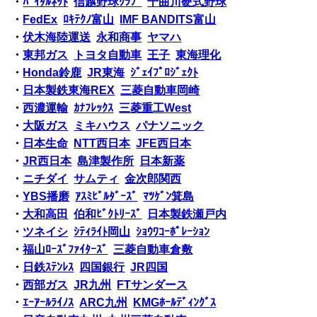
・
ﾊﾞｲﾀﾙﾈｯﾄ
信越野球ｸﾗﾌﾞ
千曲川硬式野球
・
FedEx
ﾛｷﾃｸﾉ富山
IMF BANDITS富山
・
伏木海陸運送
永和商事
ヤマハ
・
東邦ガス
トヨタ自動車
王子
東海理化
・
Honda鈴鹿
JR東海
ｼﾞｪｲﾌﾟﾛｼﾞｪｸﾄ
・
日本製鉄東海REX
三菱自動車岡崎
・
西濃運輸
ｶﾅﾌﾚｯｸｽ
三菱重工West
・
大阪ガス
ミキハウス
パナソニック
・
日本生命
NTT西日本
JFE西日本
・
JR西日本
島津製作所
日本新薬
・
ニチダイ
サムティ
金次郎関西
・
YBS播磨
ｱｽﾐﾋﾞﾙﾀﾞｰｽﾞ
ﾏﾂｹﾞﾝ箕島
・
大和高田
伯和ﾋﾞｸﾄﾘｰｽﾞ
日本製鉄瀬戸内
・
ツネイシ
ｼﾃｨﾗｲﾄ岡山
ｼｮｳﾜｺｰﾎﾟﾚｰｼｮﾝ
・
福山ﾛｰｽﾞﾌｧｲﾀｰｽﾞ
三菱自動車倉敷
・
日鉄ｽﾃﾝﾚｽ
四国銀行
JR四国
・
西部ガス
JR九州
FTサンダース
・
ｴｰｱｰﾙﾗｲﾉｽ
ARC九州
KMGﾎｰﾙﾃﾞｨﾝｸﾞｽ