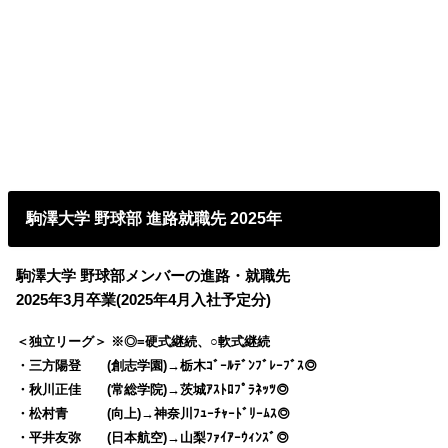
駒澤大学 野球部 進路就職先 2025年
駒澤大学 野球部メンバーの進路・就職先
2025年3月卒業(2025年4月入社予定分)
＜独立リーグ＞ ※◎=硬式継続、○軟式継続
・三方陽登 (創志学園)→栃木ｺﾞｰﾙﾃﾞﾝﾌﾞﾚｰﾌﾞｽ◎
・秋川正佳 (常総学院)→茨城ｱｽﾄﾛﾌﾟﾗﾈｯﾂ◎
・松村青 (向上)→神奈川ﾌｭｰﾁｬｰﾄﾞﾘｰﾑｽ◎
・平井友弥 (日本航空)→山梨ﾌｧｲｱｰｳｨﾝｽﾞ◎