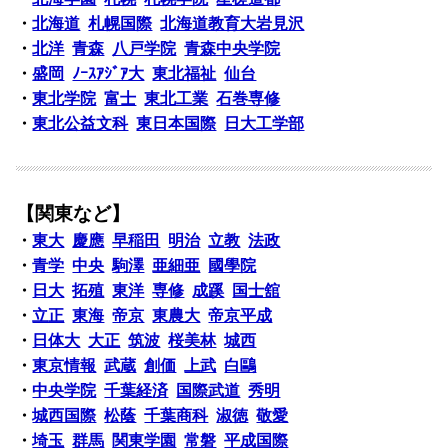
・
北海道
札幌国際
北海道教育大岩見沢
・
北洋
青森
八戸学院
青森中央学院
・
盛岡
ﾉｰｽｱｼﾞｱ大
東北福祉
仙台
・
東北学院
富士
東北工業
石巻専修
・
東北公益文科
東日本国際
日大工学部
【関東など】
・
東大
慶應
早稲田
明治
立教
法政
・
青学
中央
駒澤
亜細亜
國學院
・
日大
拓殖
東洋
専修
成蹊
国士舘
・
立正
東海
帝京
東農大
帝京平成
・
日体大
大正
筑波
桜美林
城西
・
東京情報
武蔵
創価
上武
白鷗
・
中央学院
千葉経済
国際武道
秀明
・
城西国際
松蔭
千葉商科
淑徳
敬愛
・
埼玉
群馬
関東学園
常磐
平成国際