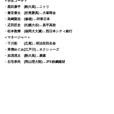
＜学生コーチ＞
・黒田康平 (駒大高)→ニトリ
・兼安康太 (折尾愛真)→大塚商会
・高嶋賢佑 (修徳)→JR東日本
・疋田匠史 (札幌大谷)→昌平高校
・松本敦輝 (福岡大大濠)→西日本シティ銀行
＜マネージャー＞
・下川彩 (広尾)→明治安田生命
・草彅めぐみ(江戸川)→ネクシィーズ
・加茂滉太 (駒大高)→廣建
・石毛孝尚 (岡山理大附)→JFE鉄鋼建材