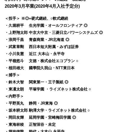
2020年3月卒業(2020年4月入社予定分)
＜投手＞ ※◎=硬式継続、○軟式継続
・久堀耕平 生光学園・オールフロンティア ◎
・上野翔太郎 中京大中京・三菱日立パワーシステムズ ◎
・浪岡千昌 青森商業・JR北海道 ◎
・武富章剛 西日本短大附属・みずほ証券
・小川良憲 近江 大本山・永平寺
・平嶺悠斗 文徳・株式会社エコプラン ○
・植田雄大 國學院久我山・NTT東日本
＜捕手＞
・鈴木大智 関東第一・王子製紙 ◎
・東凜太朗 平塚学園 ・ライズネット株式会社 ○
＜内野手＞
・平野英丸 静岡・JR東海 ◎
・坂本耕太郎 駒澤大学・ライズネット株式会社 ○
・岡田友輝 延岡学園・宮崎梅田学園 ◎
・東海林稜 正智深谷・未定
・築地徳龍 能代・大本山 永平寺