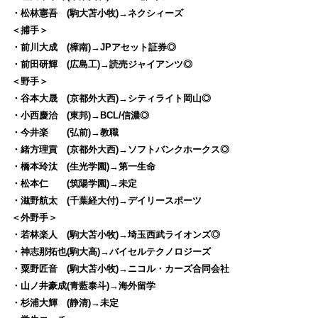
・松林憲吾 (駒大苫小牧)→ネクシィーズ
＜捕手＞
・前川大成 (樟南)→JPアセット証券◎
・前田研輝 (広島工)→読売ジャイアンツ◎
＜野手＞
・谷本大晟 (京都外大西)→シティライト岡山◎
・小西慶治 (東邦)→BCL/信濃◎
・今井楽 (弘前)→教職
・緒方理貢 (京都外大西)→ソフトバンクホークス◎
・橋本玲汰 (生光学園)→第一生命
・松本仁 (筑陽学園)→未定
・滋野航太 (千葉経大付)→デイリースポーツ
＜外野手＞
・若林楽人 (駒大苫小牧)→埼玉西武ライオンズ◎
・神志那拓也(駒大高)→バイセルテクノロジーズ
・粟野匠音 (駒大苫小牧)→ニコル・カーズ合同会社
・山ノ井豪成(青藍泰斗)→海外留学
・杉浦大輝 (静清)→未定