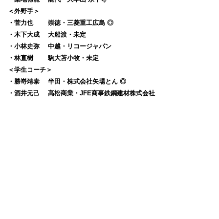
＜外野手＞
・菅力也 崇徳・三菱重工広島 ◎
・木下大成 大船渡・未定
・小林史弥 中越・リコージャパン
・林直樹 駒大苫小牧・未定
＜学生コーチ＞
・勝嵜靖泰 半田・株式会社矢場とん ◎
・酒井元己 高松商業・JFE商事鉄鋼建材株式会社