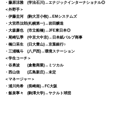
・藤原涼雅 (学法石川)→エナジックインターナショナル◎
＜外野手＞
・伊藤圭河 (駒大苫小牧)→EMシステムズ
・大宮昂汰郎(札幌第一)→岩田醸造
・大森廉也 (市立船橋)→JFE東日本◎
・尾崎弘季 (中京大中京)→日本紙パルプ商事
・橋口采生 (日大豊山)→京葉銀行○
・三浦颯斗 (八戸西)→環境ステーション
＜学生コーチ＞
・谷勇波 (倉敷商業)→ミツカル
・西山信 (広島新庄)→未定
＜マネージャー＞
・浦川尚希 (長崎南)→FC大阪
・飯泉寧々 (駒澤大学)→ヤクルト球団