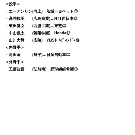
＜投手＞
・エーアンリン(向上)→茨城トヨペット◎
・髙井駿丞 (広島商業)→NTT西日本◎
・東田健臣 (西脇工業)→東芝◎
・中山颯太 (筑陽学園)→Honda◎
・山川大輝 (広陵)→YBSﾎｰﾙﾃﾞｨﾝｸﾞｽ◎
＜内野手＞
・角田蓮 (昌平)→日産自動車◎
＜外野手＞
・工藤波音 (弘前南)→野球継続希望◎