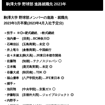
駒澤大学 野球部 進路就職先 2023年
駒澤大学 野球部メンバーの進路・就職先
2023年3月卒業(2023年4月入社予定分)
＜投手＞ ※◎=硬式継続、○軟式継続
・池内優一 (済美)→BC神奈川◎
・石﨑佳以 (玉島商業)→未定 ◎
・井上竜斗 (倉敷商業)→中国銀行
・佐々木健太(駒大高)→JR東日本都市開発
・佐藤翔 (知徳)→テクノスジャパン ◯
・立本颯 (鹿児島実業)→未定 ◎
・谷藤大成 (秋田南)→TDK ◎
・福山優希 (八戸学院光星)→JFE東日本 ◎
＜捕手＞
・池田翔 (中央学院)→京葉ガス ◯
・伊藤彰汰 (京都外大西)→ジェイプロジェクト ◎
＜内野手＞