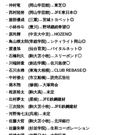
・仲村竜 (岡山学芸館)→東芝◎
・西村陸努 (岡山学芸館)→JFE東日本◎
・服部優成 (三重)→茨城トヨペット◎
・小林伶斗 (豊川)→野球継続希望◎
・原尚輝 (中京大中京)→HOZEN◎
・鳥山穣太郎(常総学院)→シティライト岡山◎
・渡邉旭 (仙台育英)→バイタルネット◎
・石橋利久 (駒大苫小牧)→スリーボンド◯
・川端師童 (創志学園)→佐川急便◯
・石川永稀 (東海大相模)→CLUB REBASE◎
・中村倭士 (市立船橋)→読売広告社
・堀木翔 (修徳)→大塚商会
・程原裕太 (駒大高)→未定
・出村夢太 (星稜)→JFE鉄鋼建材
・三次陸矢 (駒大苫小牧)→JFE鉄鋼建材
・河野海七太(呉港)→未定
・佐藤大哲 (駒大苫小牧)→北洋銀行
・佐藤朱華 (杉並学院)→生和コーポレーション