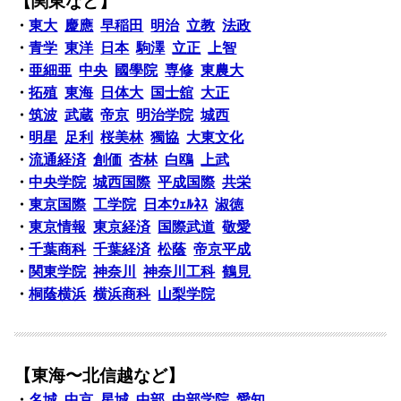
【関東など】
・
東大
慶應
早稲田
明治
立教
法政
・
青学
東洋
日本
駒澤
立正
上智
・
亜細亜
中央
國學院
専修
東農大
・
拓殖
東海
日体大
国士舘
大正
・
筑波
武蔵
帝京
明治学院
城西
・
明星
足利
桜美林
獨協
大東文化
・
流通経済
創価
杏林
白鴎
上武
・
中央学院
城西国際
平成国際
共栄
・
東京国際
工学院
日本ｳｪﾙﾈｽ
淑徳
・
東京情報
東京経済
国際武道
敬愛
・
千葉商科
千葉経済
松蔭
帝京平成
・
関東学院
神奈川
神奈川工科
鶴見
・
桐蔭横浜
横浜商科
山梨学院
【東海〜北信越など】
・
名城
中京
星城
中部
中部学院
愛知