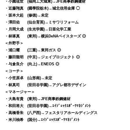
・小園琉世 (福岡工大城東)→JFE商事鉄鋼健材
・近藤翔真 (國學院栃木)→城北信用金庫 ◯
・坂本大起 (修徳)→未定
・澤田佑 (仙台育英)→ミサワリフォーム
・月岡大成 (生光学園)→日亜化学工業
・林琢真 (東邦)→横浜DeNAベイスターズ ◎
＜外野手＞
・浦口耀 (三重)→東邦ガス ◎
・藤田龍明 (中京)→ジェイプロジェクト ◎
・与倉良介 (向上)→ENEOS ◎
＜コーチ＞
・小笠原卓 (山形南)→未定
・林真司 (世田谷学園)→アグレ都市デザイン
＜マネージャー＞
・大島有貴 (東邦)→JFE商事鉄鋼健材
・和田将大 (世田谷学園)→ｴｲｼﾞｪｯｸｽﾎﾟｰﾂﾏﾈｼﾞﾒﾝﾄ
・高橋香朱 (八戸西)→フェスタリアホールディングス
・米川柚希 (国分)→ｴｲｼﾞｪｯｸｽﾎﾟｰﾂﾏﾈｼﾞﾒﾝﾄ