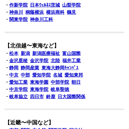
・
作新学院
日本ｳｪﾙﾈｽ茨城
山梨学院
・
神奈川
桐蔭横浜
横浜商科
鶴見
・
関東学院
神奈川工科
【北信越〜東海など】
・
松本
新潟
新潟医療福祉
富山国際
・
金沢星稜
金沢学院
北陸
福井工業
・
静岡
静岡産業
東海大静岡ｷｬﾝﾊﾟｽ
・
中京
中部
愛知学院
名城
愛知東邦
・
愛知工業
東海学園
中部学院
朝日
・
中京学院
東海学院
岐阜聖徳
・
岐阜協立
四日市
鈴鹿
日大国際関係
【近畿〜中国など】