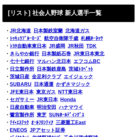
[リスト] 社会人野球 新人選手一覧
・
JR北海道
日本製鉄室蘭
北海道ガス
・
ﾄｯｷｭｳﾌﾞﾙｰﾛｰｽﾞ
航空自衛隊千歳
札幌ﾎｰﾈｯﾂ
・
ﾄﾖﾀ自動車東日本
JR盛岡
JR秋田
TDK
・
きらやか銀行
日本製紙石巻
JR東日本東北
・
七十七銀行
マルハン北日本
エフコムBC
・
日立製作所
日本製鉄鹿島
茨城ﾄﾖﾍﾟｯﾄ
・
茨城日産
全足利クラブ
エイジェック
・
SUBARU
日本通運
かずさマジック
・
JFE東日本
東京ガス
NTT東日本
・
セガサミー
JR東日本
Honda
・
日産自動車
明治安田
ハナマウイ
・
鷺宮製作所
東芝
SUNﾎｰﾙﾃﾞｨﾝｸﾞｽ
・
ﾃｲ•ｴｽﾃｯｸ
ｵｰﾙﾌﾛﾝﾃｨｱ
三菱重工East
・
ENEOS
JPアセット証券