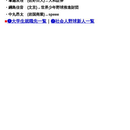
・塚越友理 (佐野日大)→大和証券
・綱島佳音 (文京)→世界少年野球推進財団
・中丸昂太 (岩国商業)→speee
■
❶大学生就職先一覧
｜
❷社会人野球新人一覧