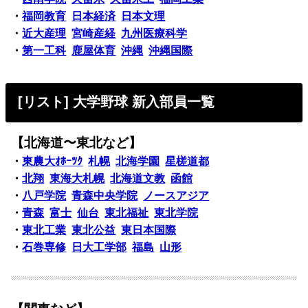
・
福岡教育
日本経済
日本文理
・
近大産理
宮崎産経
九州医療科学
・
第一工科
鹿屋体育
沖縄
沖縄国際
[リスト] 大学野球 新入部員一覧
【北海道〜東北など】
・
東農大ｵﾎｰﾂｸ
札幌
北海学園
星槎道都
・
北翔
東海大札幌
北海道文教
函館
・
八戸学院
青森中央学院
ノースアジア
・
青森
富士
仙台
東北福祉
東北学院
・
東北工業
東北公益
東日本国際
・
石巻専修
日大工学部
福島
山形