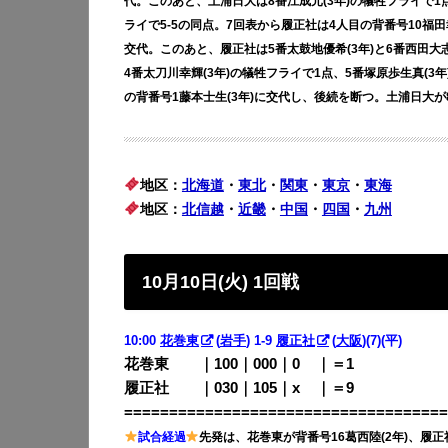
代。このあと、土浦日大は8番江成元(3年)の犠牲フライで1
ライで5-5の同点。7回表から履正社は4人目の背番号10福田
交代。このあと、履正社は5番太鼓地優希(3年)と6番西田大
4番太刀川幸輝(3年)の犠牲フライで1点、5番塚原歩生真(3
の背番号1藤本士生(3年)に交代し、後続を断つ。土浦日大が8
地区：
北海道
・
東北
・
関東
・
東京
・
東海
地区：
北信越
・
近畿
・
中国
・
四国
・
九州
10月10日(火) 1回戦
10:00
花巻東
(
岩手
) 1-9
履正社
(
大阪
)(7)(平)
花巻東 ｜100｜000｜0
00
｜＝1
履正社 ｜030｜105｜x
00
｜＝9
====================================
試合経過
先発は、花巻東が背番号16葛西陸(2年)、履正