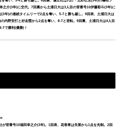
点を奪い、5-4と勝ち越し。6回裏、履正社は代打・北野壮汰(3年)の犠牲フ
幸之介(3年)に交代。7回裏から土浦日大は3人目の背番号10伊藤彩斗(3年)に
志(3年)の連続タイムリーで2点を奪い、5-7と勝ち越し。9回表、土浦日大は
年)の内野安打と好走塁から2点を奪い、8-7と逆転。9回裏、土浦日大は4人目
-7で勝利(優勝)！
=
社が背番号10福田幸之介(3年)。1回表、花巻東は失策から1点を先制。2回