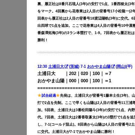
裏、履正社は8番只石琉人(3年)の安打で1点、1番西稜太(3年
をマーク。4回裏から花巻東は2人目の背番号17小松龍一(2
回表から履正社は2人目の背番号18渡辺陽軌(3年)に交代。
出四球で1点を追加。ここで花巻東は4人目の背番号10中屋敷
番森澤拓海(3年)の3ラン本塁打で、1-9。7回表から履正社は
勝利！
12:30
土浦日大
(
茨城
) 7-1
おかやま山陽
(
岡山
)(平)
土浦日大 ｜202｜020｜100｜＝7
おかやま山陽｜000｜000｜100｜＝1
====================================
試合経過
先発は、土浦日大が背番号1藤本士生(3年)、山
打で2点を先制。ここで早くも山陽は2人目の背番号11三浦尊神
加。5回表、土浦日大は3番松田陽斗(3年)の安打で1点、内
代。7回表、土浦日大は2番香取蒼太(3年)の3塁打で1点を追
し、7-1(コールド阻止)。8回表から山陽は4人目の背番号2土
に交代。土浦日大が7-1でおかやま山陽に勝利！