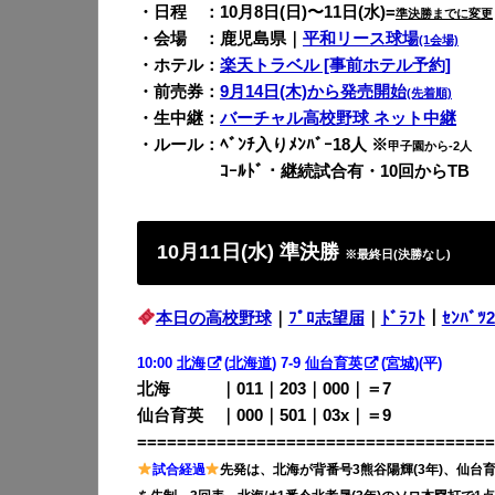
・日程 ：10月8日(日)〜11日(水)=
準決勝までに変更
・会場 ：鹿児島県｜
平和リース球場
(1会場)
・ホテル：
楽天トラベル [事前ホテル予約]
・前売券：
9月14日(木)から発売開始
(先着順)
・生中継：
バーチャル高校野球 ネット中継
・ルール：ﾍﾞﾝﾁ入りﾒﾝﾊﾞｰ18人 ※
甲子園から-2人
・備考 ：
ｺｰﾙﾄﾞ・継続試合有・10回からTB
10月11日(水) 準決勝
※最終日(決勝なし)
本日の高校野球
｜
ﾌﾟﾛ志望届
｜
ﾄﾞﾗﾌﾄ
｜
ｾﾝﾊﾞﾂ2
10:00
北海
(
北海道
) 7-9
仙台育英
(
宮城
)(平)
北海 ｜011｜203｜000｜＝7
仙台育英 ｜000｜501｜03x｜＝9
====================================
試合経過
先発は、北海が背番号3熊谷陽輝(3年)、仙台育