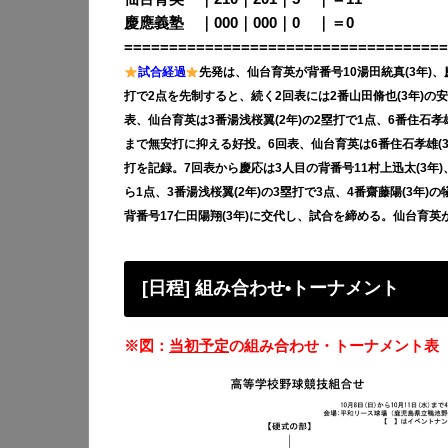
慶應義塾 ｜000｜000｜0
00
｜＝0
====================================
試合経過
先発は、仙台育英が背番号10湯田統真(3年)、
打で2点を先制すると、続く2回表には2番山田脩也(3年)の
表、仙台育英は3番湯浅桜翼(2年)の2塁打で1点、6番住石孝
まで無安打に抑える好投。6回表、仙台育英は6番住石孝雄(3
打を記録。7回表から慶応は3人目の背番号11村上迅太(3年
ら1点、3番湯浅桜翼(2年)の3塁打で3点、4番齋藤陽(3年
背番号17仁田陽翔(3年)に交代し、試合を締める。仙台育英が
[日程] 組み合わせ•トーナメント
※図：
当初予定
の組み合わせ・トーナメント表