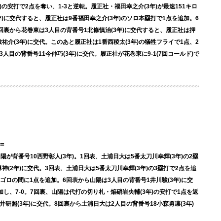
)の安打で2点を奪い、1-3と逆転。履正社・福田幸之介(3年)が最速151キロ
年)に交代すると、履正社は9番福田幸之介(3年)のソロ本塁打で1点を追加。6
6回裏から花巻東は3人目の背番号1北條慎治(3年)に交代すると、履正社は押
祐介(3年)に交代。このあと履正社は1番西稜太(3年)の犠牲フライで1点、2
3人目の背番号11今仲巧(3年)に交代。履正社が花巻東に9-1(7回コールド)で
=
陽が背番号10西野彰人(3年)。1回表、土浦日大は5番太刀川幸輝(3年)の2塁
(2年)に交代。3回表、土浦日大は5番太刀川幸輝(3年)の3塁打で2点を追
野ゴロの間に1点を追加。6回表から山陽は3人目の背番号1井川駿(3年)に交
加し、7-0。7回裏、山陽は代打の切り札・焔硝岩央輔(3年)の安打で1点を返
井研照(3年)に交代。8回裏から土浦日大は2人目の背番号18小森勇凛(3年)