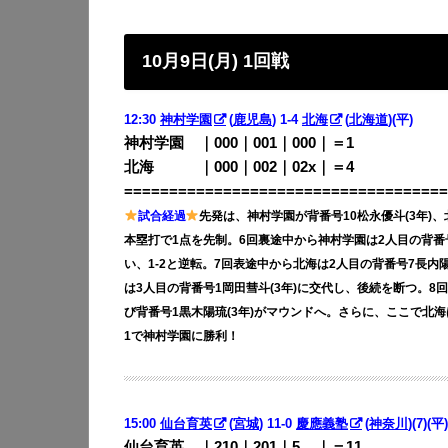
10月9日(月) 1回戦
12:30
神村学園
(
鹿児島
) 1-4
北海
(
北海道
)(平)
神村学園 ｜000｜001｜000｜＝1
北海 ｜000｜002｜02x｜＝4
====================================
試合経過
先発は、神村学園が背番号10松永優斗(3年)、
本塁打で1点を先制。6回裏途中から神村学園は2人目の背番号
い、1-2と逆転。7回表途中から北海は2人目の背番号7長内
は3人目の背番号1岡田彗斗(3年)に交代し、後続を断つ。8
び背番号1黒木陽琉(3年)がマウンドへ。さらに、ここで北海は
1で神村学園に勝利！
15:00
仙台育英
(
宮城
) 11-0
慶應義塾
(
神奈川
)(7)(平)
仙台育英 ｜210｜201｜5
00
｜＝11