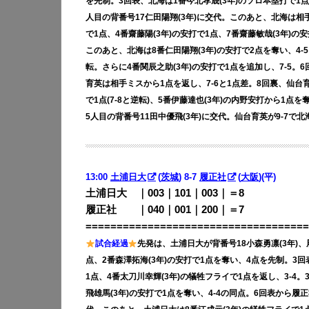
を先制。3回表、北海は1番今北孝晟(3年)のソロ本塁打で1
人目の背番号17仁田陽翔(3年)に交代。このあと、北海は相手
で1点、4番齋藤陽(3年)の安打で1点、7番齋藤敏哉(3年)の
このあと、北海は8番仁田陽翔(3年)の安打で2点を奪い、4-5
転。さらに4番関辰之助(3年)の安打で1点を追加し、7-5。
育英は相手ミスから1点を返し、7-6と1点差。8回裏、仙台育英
で1点(7-8と逆転)、5番伊藤達也(3年)の内野安打から1点
5人目の背番号11田中優飛(3年)に交代。仙台育英が9-7で北
13:00
土浦日大
(
茨城
) 8-7
履正社
(
大阪
)(平)
土浦日大 ｜003｜101｜003｜＝8
履正社 ｜040｜001｜200｜＝7
====================================
試合経過
先発は、土浦日大が背番号18小森勇凛(3年)、
点、2番森澤拓海(3年)の安打で1点を奪い、4点を先制。3回
1点、4番太刀川幸輝(3年)の犠牲フライで1点を返し、3-4
飛雄馬(3年)の安打で1点を奪い、4-4の同点。6回表から履正