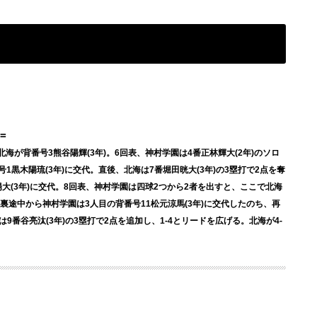
=
北海が背番号3熊谷陽輝(3年)。6回表、神村学園は4番正林輝大(2年)のソロ
1黒木陽琉(3年)に交代。直後、北海は7番堀田晄大(3年)の3塁打で2点を奪
陽大(3年)に交代。8回表、神村学園は四球2つから2者を出すと、ここで北海
回裏途中から神村学園は3人目の背番号11松元涼馬(3年)に交代したのち、再
9番谷亮汰(3年)の3塁打で2点を追加し、1-4とリードを広げる。北海が4-