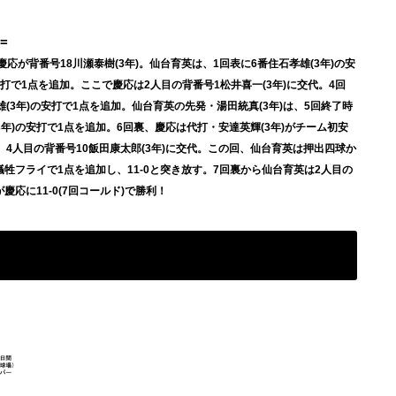
=
慶応が背番号18川瀬泰樹(3年)。仙台育英は、1回表に6番住石孝雄(3年)の安
安打で1点を追加。ここで慶応は2人目の背番号1松井喜一(3年)に交代。4回
雄(3年)の安打で1点を追加。仙台育英の先発・湯田統真(3年)は、5回終了時
年)の安打で1点を追加。6回裏、慶応は代打・安達英輝(3年)がチーム初安
)、4人目の背番号10飯田康太郎(3年)に交代。この回、仙台育英は押出四球か
)の犠牲フライで1点を追加し、11-0と突き放す。7回裏から仙台育英は2人目の
慶応に11-0(7回コールド)で勝利！