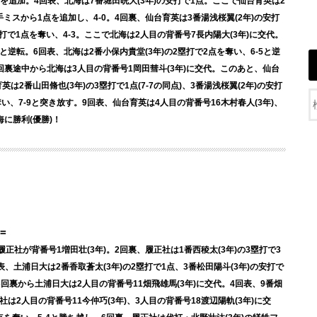
点を追加。4回表、北海は7番堀田晄大(3年)の安打で1点。ここで仙台育英は2
ミスから1点を追加し、4-0。4回裏、仙台育英は3番湯浅桜翼(2年)の安打
安打で1点を奪い、4-3。ここで北海は2人目の背番号7長内陽大(3年)に交代。
と逆転。6回表、北海は2番小保内貴堂(3年)の2塁打で2点を奪い、6-5と逆
6回裏途中から北海は3人目の背番号1岡田彗斗(3年)に交代。このあと、仙台
は2番山田脩也(3年)の3塁打で1点(7-7の同点)、3番湯浅桜翼(2年)の安打
を奪い、7-9と突き放す。9回表、仙台育英は4人目の背番号16木村春人(3年)、
海に勝利(優勝)！
=
履正社が背番号1増田壮(3年)。2回裏、履正社は1番西稜太(3年)の3塁打で3
表、土浦日大は2番香取蒼太(3年)の2塁打で1点、3番松田陽斗(3年)の安打で
。3回裏から土浦日大は2人目の背番号11畑飛雄馬(3年)に交代。4回表、9番畑
社は2人目の背番号11今仲巧(3年)、3人目の背番号18渡辺陽軌(3年)に交