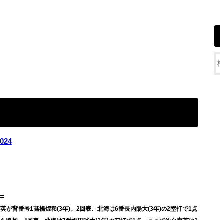
024
=
英が背番号1髙橋煌稀(3年)。2回表、北海は6番長内陽大(3年)の2塁打で1点