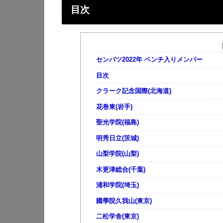
目次
センバツ2022年 ベンチ入りメンバー
目次
クラーク記念国際(北海道)
花巻東(岩手)
聖光学院(福島)
明秀日立(茨城)
山梨学院(山梨)
木更津総合(千葉)
浦和学院(埼玉)
國學院久我山(東京)
二松学舎(東京)