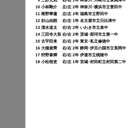
0
9 三好元気 右/右 1年 神奈川･川崎市立東高津中
10 小林剛介 左/左 2年 神奈川･横浜市立菅田中
11 椎野華蓮 左/左 2年 福島市立野田中
12 杉山由朗 右/左 1年 名古屋市立日比津中
13 清水道太 右/右 2年 いわき市立泉中
14 三田寺大吾 右/右 2年 茨城･那珂市立第一中
15 古宇田来 右/右 2年 東京･私立修徳中
16 大槻俊齊 右/右 2年 静岡･伊豆の国市立長岡中
17 狩野泰輝 右/右 2年 伊達市立桃陵中
18 小松桜吏 右/左 1年 宮城･村田町立村田第二中