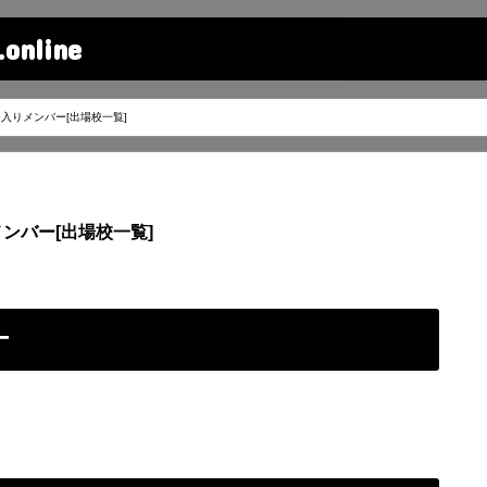
line
入りメンバー[出場校一覧]
ンバー[出場校一覧]
ー
！