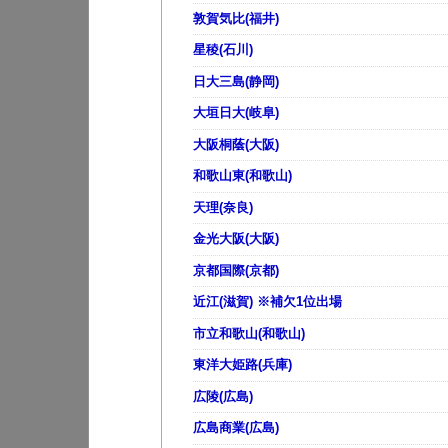
敦賀気比(福井)
星稜(石川)
日大三島(静岡)
大垣日大(岐阜)
大阪桐蔭(大阪)
和歌山東(和歌山)
天理(奈良)
金光大阪(大阪)
京都国際(京都)
近江(滋賀) ※補欠1位出場
市立和歌山(和歌山)
東洋大姫路(兵庫)
広陵(広島)
広島商業(広島)