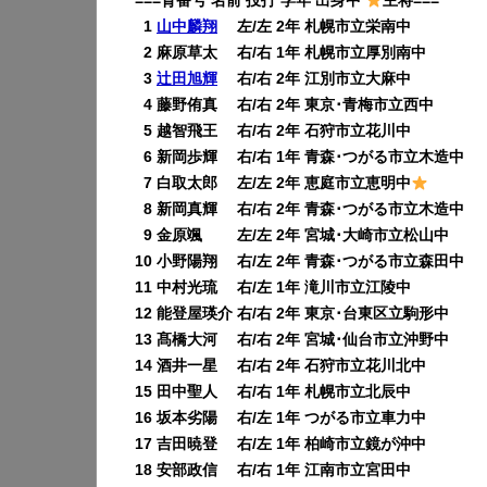
===背番号 名前 投打 学年 出身中
主将===
0
1
山中麟翔
左/左 2年 札幌市立栄南中
0
2 麻原草太 右/右 1年 札幌市立厚別南中
0
3
辻田旭輝
右/右 2年 江別市立大麻中
0
4 藤野侑真 右/右 2年 東京･青梅市立西中
0
5 越智飛王 右/右 2年 石狩市立花川中
0
6 新岡歩輝 右/右 1年 青森･つがる市立木造中
0
7 白取太郎 左/左 2年 恵庭市立恵明中
0
8 新岡真輝 右/右 2年 青森･つがる市立木造中
0
9 金原颯 左/左 2年 宮城･大崎市立松山中
10 小野陽翔 右/左 2年 青森･つがる市立森田中
11 中村光琉 右/左 1年 滝川市立江陵中
12 能登屋瑛介 右/右 2年 東京･台東区立駒形中
13 髙橋大河 右/右 2年 宮城･仙台市立沖野中
14 酒井一星 右/右 2年 石狩市立花川北中
15 田中聖人 右/右 1年 札幌市立北辰中
16 坂本劣陽 右/左 1年 つがる市立車力中
17 吉田暁登 右/左 1年 柏崎市立鏡が沖中
18 安部政信 右/右 1年 江南市立宮田中