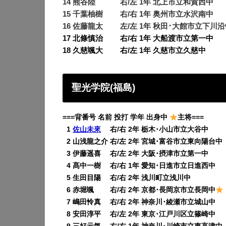
14 熊谷陸 右/左 1年 北上市立和賀西中
15 千葉柚樹 右/右 1年 奥州市立水沢南中
16 佐藤龍太 左/左 1年 秋田･大館市立下川
17 北條慎治 右/右 1年 大船渡市立第一中
18 久慈颯大 右/左 1年 久慈市立久慈中
聖光学院(福島)
===背番号 名前 投打 学年 出身中
主将===
0
1
佐山未來
右/右 2年 栃木･小山市立大谷中
0
2 山浅龍之介 右/左 2年 宮城･富谷市立東向陽台中
0
3 伊藤遥喜 右/左 2年 大阪･摂津市立第一中
0
4 髙中一樹 右/右 1年 愛知･日進市立日進西中
0
5 生田目陽 右/右 2年 浅川町立浅川中
0
6 赤堀颯 右/右 2年 京都･長岡京市立長岡中
0
7 嶋田怜真 右/右 2年 神奈川･綾瀬市立城山中
0
8 安田淳平 右/左 2年 東京･江戸川区立篠崎中