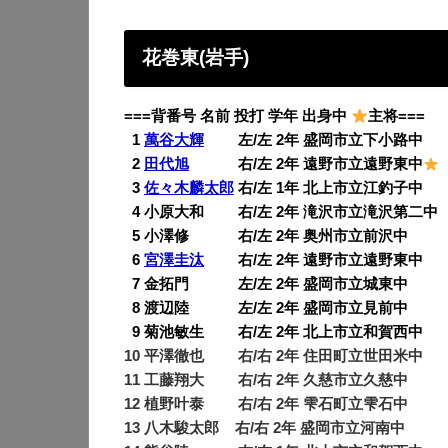
花巻東(岩手)
===背番号 名前 投打 学年 出身中
主将===
0
1
萬谷大輝
左/左 2年 盛岡市立下小路中
0
2
田代旭
右/左 2年 遠野市立遠野東中
0
3
佐々木麟太郎
右/左 1年 北上市立江釣子中
0
4 小原大和 右/左 2年 滝沢市立滝沢第二中
0
5 小澤修 右/左 2年 奥州市立前沢中
0
6
宮澤圭汰
右/左 2年 遠野市立遠野東中
0
7 金拓門 左/左 2年 盛岡市立城東中
0
8 渡辺陸 左/左 2年 盛岡市立見前中
0
9 菊池敏生 右/左 2年 北上市立和賀西中
10 平澤徹也 右/右 2年 住田町立世田米中
11 工藤翔大 右/右 2年 久慈市立久慈中
12 植野叶泰 右/右 2年 雫石町立雫石中
13 八木駿太郎 右/右 2年 盛岡市立河南中