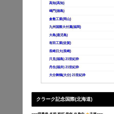
高知(高知)
鳴門(徳島)
倉敷工業(岡山)
九州国際大付属(福岡)
大島(鹿児島)
有田工業(佐賀)
長崎日大(長崎)
只見(福島) 21世紀枠
丹生(福井) 21世紀枠
大分舞鶴(大分) 21世紀枠
クラーク記念国際(北海道)