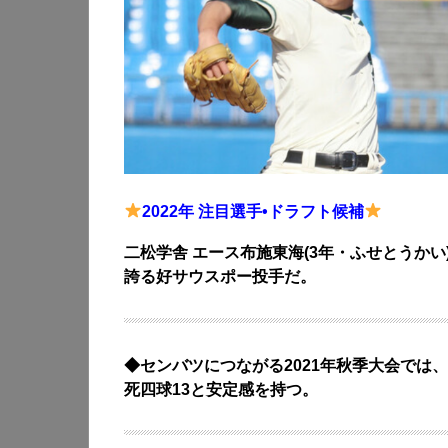
2022年 注目選手•ドラフト候補
二松学舎 エース布施東海(3年・ふせとうか
誇る好サウスポー投手だ。
◆センバツにつながる2021年秋季大会では、7試
死四球13と安定感を持つ。