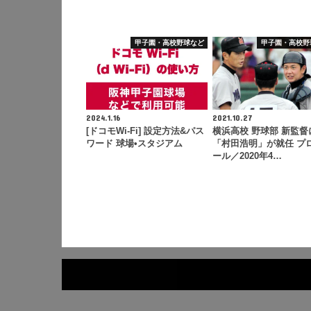
甲子園・高校野球など
甲子園・高校野
2024.1.16
2021.10.27
[ドコモWi-Fi] 設定方法&パス
横浜高校 野球部 新監督
ワード 球場•スタジアム
「村田浩明」が就任 プ
ール／2020年4…