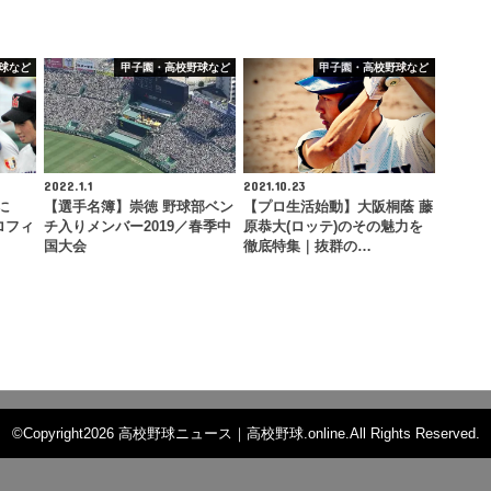
球など
甲子園・高校野球など
甲子園・高校野球など
2022.1.1
2021.10.23
に
【選手名簿】崇徳 野球部ベン
【プロ生活始動】大阪桐蔭 藤
ロフィ
チ入りメンバー2019／春季中
原恭大(ロッテ)のその魅力を
国大会
徹底特集｜抜群の…
©Copyright2026
高校野球ニュース｜高校野球.online
.All Rights Reserved.