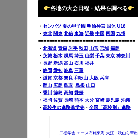
各地の大会日程・結果を調べる
・
センバツ
夏の甲子園
明治神宮
国体
U18
・
東北
関東
北信
東海
近畿
中国
四国
九州
===================================
・
北海道
青森
岩手
秋田
山形
宮城
福島
・
茨城
栃木
群馬
埼玉
山梨
千葉
東京
神奈川
・
長野
新潟
富山
石川
福井
・
静岡
愛知
岐阜
三重
・
滋賀
京都
奈良
和歌山
大阪
兵庫
・
岡山
広島
鳥取
島根
山口
・
香川
徳島
高知
愛媛
・
福岡
佐賀
長崎
熊本
大分
宮崎
鹿児島
沖縄
・
高校生の進路進学先
・
全国「高校別」進路
二松学舎 エース布施東海 大江・秋山ら輩