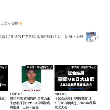
秀日立が優勝
克服し”背番号1"で選抜出場の原動力に｜出身・経歴
球など
甲子園・高校野球など
甲子園・高校野球など
2022.12.1
2021.11.2
玉)
浦和学院 宮城誇南 名前の由
【試合結果】聖愛(青森) 3-
来は名探偵コナン&沖縄読谷
5 日大山形(山形) 2020年秋季
村出身｜出身・経歴
東北大会