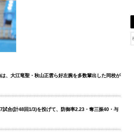
い)は、大江竜聖・秋山正雲ら好左腕を多数輩出した同校が
合(計48回1/3)を投げて、防御率2.23・奪三振40・与