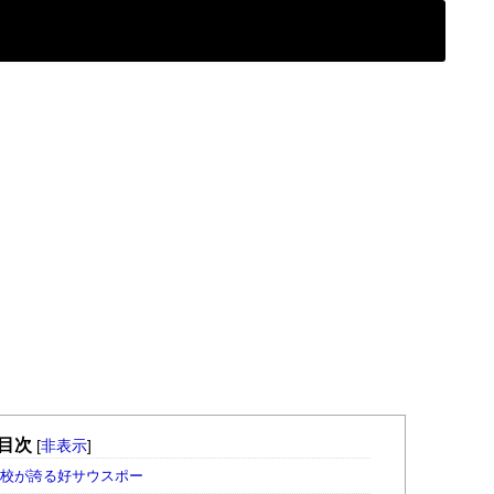
目次
[
非表示
]
出校が誇る好サウスポー