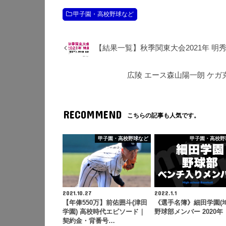
甲子園・高校野球など
【結果一覧】秋季関東大会2021年 明
広陵 エース森山陽一朗 ケガ
RECOMMEND
こちらの記事も人気です。
甲子園・高校野球など
甲子園・高校野
2021.10.27
2022.1.1
【年俸550万】前佑囲斗(津田
《選手名簿》細田学園(埼
学園) 高校時代エピソード｜
野球部メンバー 2020年
契約金・背番号…