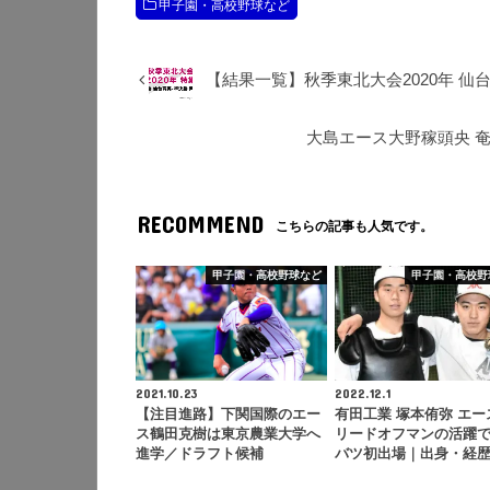
甲子園・高校野球など
【結果一覧】秋季東北大会2020年 
大島エース大野稼頭央 奄
RECOMMEND
こちらの記事も人気です。
甲子園・高校野球など
甲子園・高校野
2021.10.23
2022.12.1
【注目進路】下関国際のエー
有田工業 塚本侑弥 エー
ス鶴田克樹は東京農業大学へ
リードオフマンの活躍
進学／ドラフト候補
バツ初出場｜出身・経