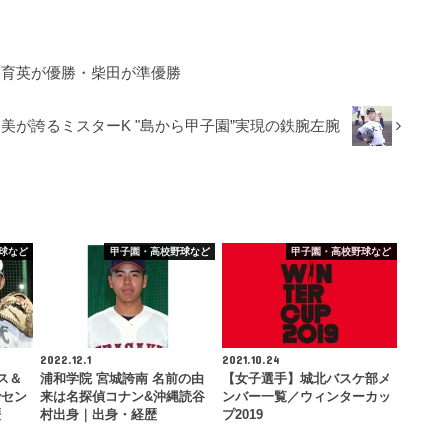
仙台育英が優勝・柴田が準優勝
美が誇るミスターK "島から甲子園”実現の鉄腕左腕
球など
甲子園・高校野球など
甲子園・高校野球など
2022.12.1
2021.10.24
ス＆
浦和学院 宮城誇南 名前の由
【女子選手】城北バスケ部メ
でセン
来は名探偵コナン&沖縄読谷
ンバー一覧／ウィンターカッ
歴
村出身｜出身・経歴
プ2019