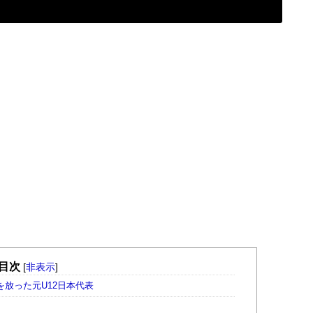
目次
[
非表示
]
を放った元U12日本代表