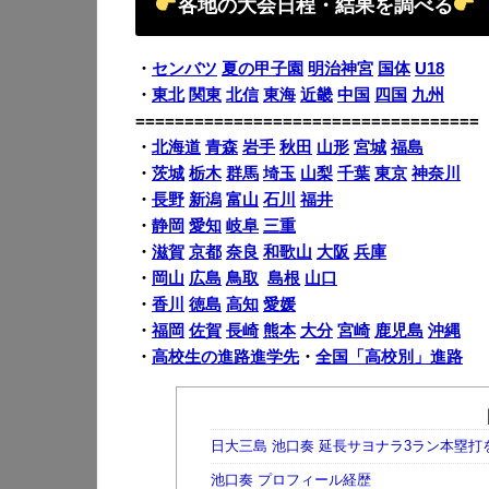
各地の大会日程・結果を調べる
・
センバツ
夏の甲子園
明治神宮
国体
U18
・
東北
関東
北信
東海
近畿
中国
四国
九州
===================================
・
北海道
青森
岩手
秋田
山形
宮城
福島
・
茨城
栃木
群馬
埼玉
山梨
千葉
東京
神奈川
・
長野
新潟
富山
石川
福井
・
静岡
愛知
岐阜
三重
・
滋賀
京都
奈良
和歌山
大阪
兵庫
・
岡山
広島
鳥取
島根
山口
・
香川
徳島
高知
愛媛
・
福岡
佐賀
長崎
熊本
大分
宮崎
鹿児島
沖縄
・
高校生の進路進学先
・
全国「高校別」進路
日大三島 池口奏 延長サヨナラ3ラン本塁打
池口奏 プロフィール経歴