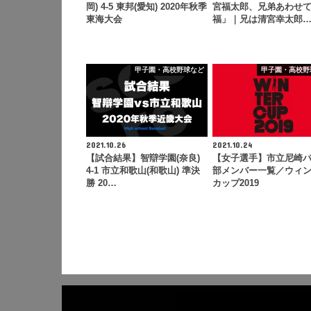
岡) 4-5 東邦(愛知) 2020年秋季
宮福太郎、兄弟あわせ
東海大会
福」｜兄は清宮幸太郎
甲子園・高校野球など
甲子園・高校野
2021.10.26
2021.10.24
【試合結果】智辯学園(奈良)
【女子選手】市立尼崎
4-1 市立和歌山(和歌山) 準決
部メンバー一覧／ウィ
勝 20…
カップ2019