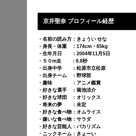
京井聖奈 プロフィール経歴
・名前の読み方：きょうい せな
・身長・体重 ：174cm・65kg
・生年月日 ：2004年11月5日
・５０m走 ：6.8秒
・出身中学 ：松原市立松原
・出身チーム ：野球部
・趣味 ：アニメ鑑賞
・好きな選手 ：菊池涼介
・好きな球団 ：オリックス
・将来の夢 ：未定
・好きな食べ物：オムライス
・嫌いな食べ物：サラダ
・好きな芸能人：バカリズム
・ニックネーム：きょーい