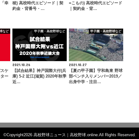
て「幸
稜) 高校時代エピソード｜契
=こもの) 高校時代エピソード
…
約金・背番号・…
｜契約金・背…
球など
甲子園・高校野球など
甲子園・高校野球など
2021.10.26
2021.10.27
バスケ
【試合結果】神戸国際大付(兵
【夏の甲子園】宇和島東 野球
ンター
庫) 5-2 近江(滋賀) 2020年秋季
部ベンチ入りメンバー2019／
近…
出身中学・注目…
©Copyright2026
高校野球ニュース｜高校野球.online
.All Rights Reserved.