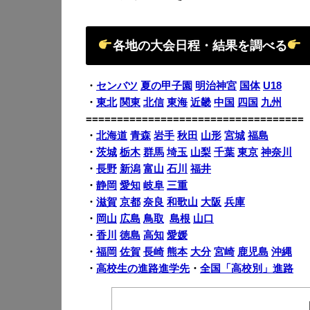
各地の大会日程・結果を調べる
・
センバツ
夏の甲子園
明治神宮
国体
U18
・
東北
関東
北信
東海
近畿
中国
四国
九州
===================================
・
北海道
青森
岩手
秋田
山形
宮城
福島
・
茨城
栃木
群馬
埼玉
山梨
千葉
東京
神奈川
・
長野
新潟
富山
石川
福井
・
静岡
愛知
岐阜
三重
・
滋賀
京都
奈良
和歌山
大阪
兵庫
・
岡山
広島
鳥取
島根
山口
・
香川
徳島
高知
愛媛
・
福岡
佐賀
長崎
熊本
大分
宮崎
鹿児島
沖縄
・
高校生の進路進学先
・
全国「高校別」進路