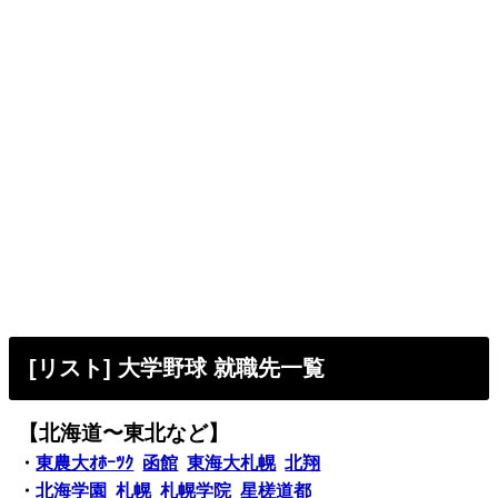
[リスト] 大学野球 就職先一覧
【北海道〜東北など】
・
東農大ｵﾎｰﾂｸ
函館
東海大札幌
北翔
・
北海学園
札幌
札幌学院
星槎道都