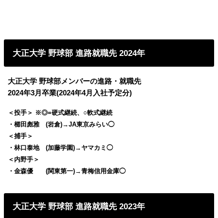
大正大学 野球部 進路就職先 2024年
大正大学 野球部メンバーの進路・就職先
2024年3月卒業(2024年4月入社予定分)
＜投手＞ ※◎=硬式継続、○軟式継続
・櫛田彪雅 (岩倉)→JA東京みらい◯
＜捕手＞
・林口泰地 (加藤学園)→ヤマカミ◯
＜内野手＞
・金森優 (関東第一)→青梅信用金庫◯
大正大学 野球部 進路就職先 2023年