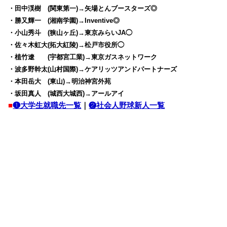
・田中渓樹 (関東第一)→矢場とんブースターズ◎
・勝又輝一 (湘南学園)→Inventive◎
・小山秀斗 (狭山ヶ丘)→東京みらいJA◯
・佐々木虹大(拓大紅陵)→松戸市役所◯
・植竹遼 (宇都宮工業)→東京ガスネットワーク
・波多野幹太(山村国際)→ケアリッツアンドパートナーズ
・本田岳大 (東山)→明治神宮外苑
・坂田真人 (城西大城西)→アールアイ
■
❶大学生就職先一覧
｜
❷社会人野球新人一覧