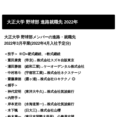
大正大学 野球部 進路就職先 2022年
大正大学 野球部メンバーの進路・就職先
2022年3月卒業(2022年4月入社予定分)
＜投手＞ ※◎=硬式継続、○軟式継続
・重田康貴 (帝京)→株式会社スズキ自販東京
・瀬田勝徳 (総和工業)→ケーオーデンタル株式会社
・中村将斗 (宇都宮工業)→株式会社ネクステージ
・齋藤康徳 (霞ヶ浦)→株式会社ロキテクノ ◎
＜捕手＞
・神代宏明 (東洋大牛久)→株式会社筑波銀行
＜内野手＞
・岸本吏功 (水海道第一)→株式会社筑波銀行
・木下颯 (日大三)→株式会社山櫻
・鈴木康一 (東日本国際大昌平)→公務員志望