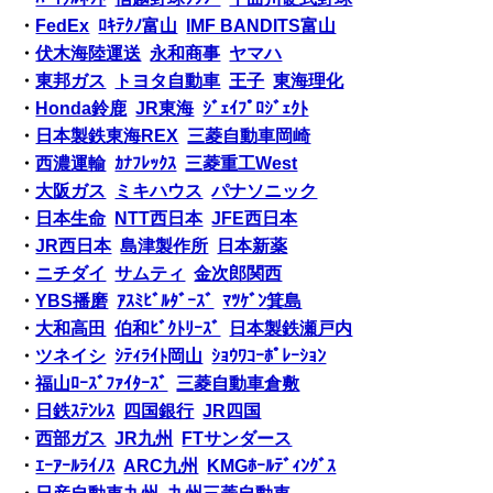
・
FedEx
ﾛｷﾃｸﾉ富山
IMF BANDITS富山
・
伏木海陸運送
永和商事
ヤマハ
・
東邦ガス
トヨタ自動車
王子
東海理化
・
Honda鈴鹿
JR東海
ｼﾞｪｲﾌﾟﾛｼﾞｪｸﾄ
・
日本製鉄東海REX
三菱自動車岡崎
・
西濃運輸
ｶﾅﾌﾚｯｸｽ
三菱重工West
・
大阪ガス
ミキハウス
パナソニック
・
日本生命
NTT西日本
JFE西日本
・
JR西日本
島津製作所
日本新薬
・
ニチダイ
サムティ
金次郎関西
・
YBS播磨
ｱｽﾐﾋﾞﾙﾀﾞｰｽﾞ
ﾏﾂｹﾞﾝ箕島
・
大和高田
伯和ﾋﾞｸﾄﾘｰｽﾞ
日本製鉄瀬戸内
・
ツネイシ
ｼﾃｨﾗｲﾄ岡山
ｼｮｳﾜｺｰﾎﾟﾚｰｼｮﾝ
・
福山ﾛｰｽﾞﾌｧｲﾀｰｽﾞ
三菱自動車倉敷
・
日鉄ｽﾃﾝﾚｽ
四国銀行
JR四国
・
西部ガス
JR九州
FTサンダース
・
ｴｰｱｰﾙﾗｲﾉｽ
ARC九州
KMGﾎｰﾙﾃﾞｨﾝｸﾞｽ