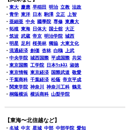
・
東大
慶應
早稲田
明治
立教
法政
・
青学
東洋
日本
駒澤
立正
上智
・
亜細亜
中央
國學院
専修
東農大
・
拓殖
東海
日体大
国士舘
大正
・
筑波
武蔵
帝京
明治学院
城西
・
明星
足利
桜美林
獨協
大東文化
・
流通経済
創価
杏林
白鴎
上武
・
中央学院
城西国際
平成国際
共栄
・
東京国際
工学院
日本ｳｪﾙﾈｽ
淑徳
・
東京情報
東京経済
国際武道
敬愛
・
千葉商科
千葉経済
松蔭
帝京平成
・
関東学院
神奈川
神奈川工科
鶴見
・
桐蔭横浜
横浜商科
山梨学院
【東海〜北信越など】
・
名城
中京
星城
中部
中部学院
愛知