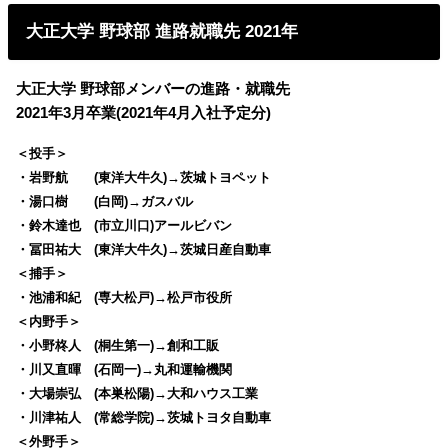
大正大学 野球部 進路就職先 2021年
大正大学 野球部メンバーの進路・就職先
2021年3月卒業(2021年4月入社予定分)
＜投手＞
・岩野航 (東洋大牛久)→茨城トヨペット
・湯口樹 (白岡)→ガスバル
・鈴木達也 (市立川口)アールビバン
・冨田祐大 (東洋大牛久)→茨城日産自動車
＜捕手＞
・池浦和紀 (専大松戸)→松戸市役所
＜内野手＞
・小野柊人 (桐生第一)→創和工販
・川又直暉 (石岡一)→丸和運輸機関
・大場崇弘 (本巣松陽)→大和ハウス工業
・川津祐人 (常総学院)→茨城トヨタ自動車
＜外野手＞