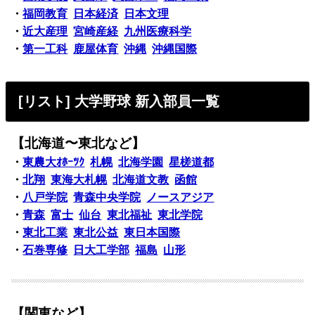
・
福岡教育
日本経済
日本文理
・
近大産理
宮崎産経
九州医療科学
・
第一工科
鹿屋体育
沖縄
沖縄国際
[リスト] 大学野球 新入部員一覧
【北海道〜東北など】
・
東農大ｵﾎｰﾂｸ
札幌
北海学園
星槎道都
・
北翔
東海大札幌
北海道文教
函館
・
八戸学院
青森中央学院
ノースアジア
・
青森
富士
仙台
東北福祉
東北学院
・
東北工業
東北公益
東日本国際
・
石巻専修
日大工学部
福島
山形
【関東など】