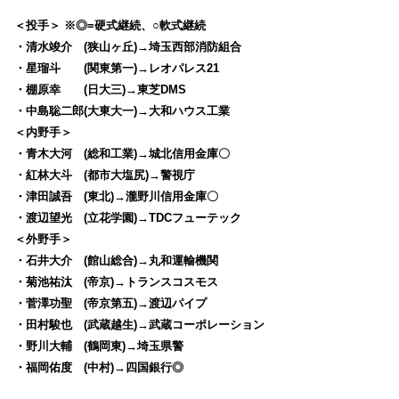
＜投手＞ ※◎=硬式継続、○軟式継続
・清水竣介 (狭山ヶ丘)→埼玉西部消防組合
・星瑠斗 (関東第一)→レオパレス21
・棚原幸 (日大三)→東芝DMS
・中島聡二郎(大東大一)→大和ハウス工業
＜内野手＞
・青木大河 (総和工業)→城北信用金庫〇
・紅林大斗 (都市大塩尻)→警視庁
・津田誠吾 (東北)→瀧野川信用金庫〇
・渡辺望光 (立花学園)→TDCフューテック
＜外野手＞
・石井大介 (館山総合)→丸和運輸機関
・菊池祐汰 (帝京)→トランスコスモス
・菅澤功聖 (帝京第五)→渡辺パイプ
・田村駿也 (武蔵越生)→武蔵コーポレーション
・野川大輔 (鶴岡東)→埼玉県警
・福岡佑度 (中村)→四国銀行◎