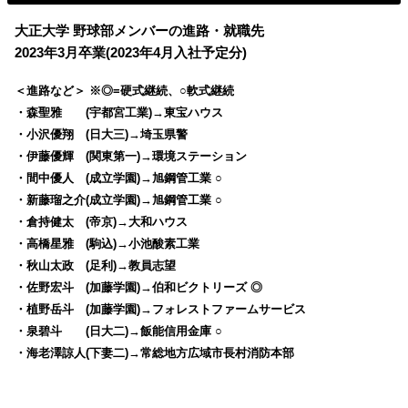
大正大学 野球部メンバーの進路・就職先
2023年3月卒業(2023年4月入社予定分)
＜進路など＞ ※◎=硬式継続、○軟式継続
・森聖雅 (宇都宮工業)→東宝ハウス
・小沢優翔 (日大三)→埼玉県警
・伊藤優輝 (関東第一)→環境ステーション
・間中優人 (成立学園)→旭鋼管工業 ○
・新藤瑠之介(成立学園)→旭鋼管工業 ○
・倉持健太 (帝京)→大和ハウス
・高橋星雅 (駒込)→小池酸素工業
・秋山太政 (足利)→教員志望
・佐野宏斗 (加藤学園)→伯和ビクトリーズ ◎
・植野岳斗 (加藤学園)→フォレストファームサービス
・泉碧斗 (日大二)→飯能信用金庫 ○
・海老澤諒人(下妻二)→常総地方広域市長村消防本部