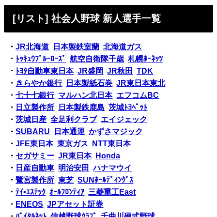
[リスト] 社会人野球 新人選手一覧
・
JR北海道
日本製鉄室蘭
北海道ガス
・
ﾄｯｷｭｳﾌﾞﾙｰﾛｰｽﾞ
航空自衛隊千歳
札幌ﾎｰﾈｯﾂ
・
ﾄﾖﾀ自動車東日本
JR盛岡
JR秋田
TDK
・
きらやか銀行
日本製紙石巻
JR東日本東北
・
七十七銀行
マルハン北日本
エフコムBC
・
日立製作所
日本製鉄鹿島
茨城ﾄﾖﾍﾟｯﾄ
・
茨城日産
全足利クラブ
エイジェック
・
SUBARU
日本通運
かずさマジック
・
JFE東日本
東京ガス
NTT東日本
・
セガサミー
JR東日本
Honda
・
日産自動車
明治安田
ハナマウイ
・
鷺宮製作所
東芝
SUNﾎｰﾙﾃﾞｨﾝｸﾞｽ
・
ﾃｲ•ｴｽﾃｯｸ
ｵｰﾙﾌﾛﾝﾃｨｱ
三菱重工East
・
ENEOS
JPアセット証券
・
ﾊﾞｲﾀﾙﾈｯﾄ
信越野球ｸﾗﾌﾞ
千曲川硬式野球