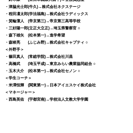
・津脇光士郎(牛久)→株式会社ネクステージ
・程田凜太郎(学法福島)→株式会社ラディックス
・箕輪潔人 (帝京第三)→帝京第三高等学校
・三好陽一郎(立正大立正)→埼玉県警察官 ○
・森下雄矢 (松本第一)→進学希望
・森竣亮 (ふじみ野)→株式会社キャプティ ○
＜外野手＞
・篠田真人 (常総学院)→株式会社川昌
・高橋武 (埼玉平成)→東京みらい農業協同組合 ○
・玉木大介 (松本第一)→株式会社セノン ○
＜学生コーチ＞
・米澤恒輝 (関東第一)→日本アイエスケイ株式会社
＜マネージャー＞
・西島英佑 (宇都宮南)→学校法人文教大学学園