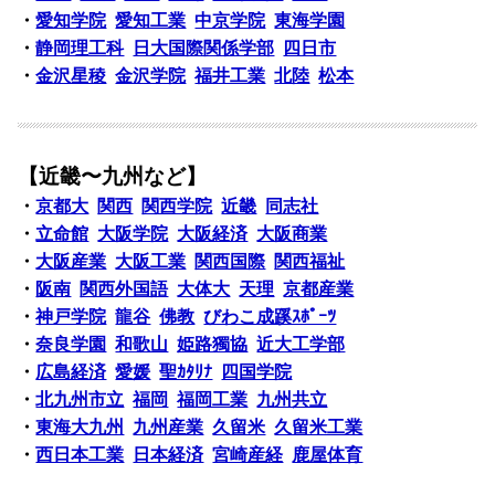
・
愛知学院
愛知工業
中京学院
東海学園
・
静岡理工科
日大国際関係学部
四日市
・
金沢星稜
金沢学院
福井工業
北陸
松本
【近畿〜九州など】
・
京都大
関西
関西学院
近畿
同志社
・
立命館
大阪学院
大阪経済
大阪商業
・
大阪産業
大阪工業
関西国際
関西福祉
・
阪南
関西外国語
大体大
天理
京都産業
・
神戸学院
龍谷
佛教
びわこ成蹊ｽﾎﾟｰﾂ
・
奈良学園
和歌山
姫路獨協
近大工学部
・
広島経済
愛媛
聖ｶﾀﾘﾅ
四国学院
・
北九州市立
福岡
福岡工業
九州共立
・
東海大九州
九州産業
久留米
久留米工業
・
西日本工業
日本経済
宮崎産経
鹿屋体育