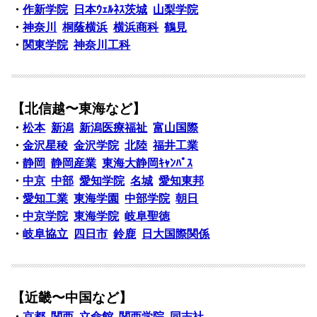
・
作新学院
日本ｳｪﾙﾈｽ茨城
山梨学院
・
神奈川
桐蔭横浜
横浜商科
鶴見
・
関東学院
神奈川工科
【北信越〜東海など】
・
松本
新潟
新潟医療福祉
富山国際
・
金沢星稜
金沢学院
北陸
福井工業
・
静岡
静岡産業
東海大静岡ｷｬﾝﾊﾟｽ
・
中京
中部
愛知学院
名城
愛知東邦
・
愛知工業
東海学園
中部学院
朝日
・
中京学院
東海学院
岐阜聖徳
・
岐阜協立
四日市
鈴鹿
日大国際関係
【近畿〜中国など】
・
京都
関西
立命館
関西学院
同志社