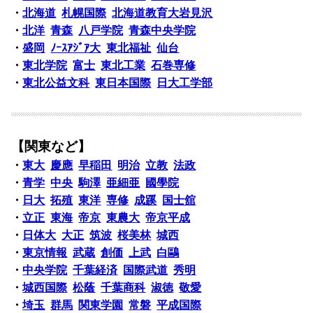
・
北海道
札幌国際
北海道教育大岩見沢
・
北洋
青森
八戸学院
青森中央学院
・
盛岡
ﾉｰｽｱｼﾞｱ大
東北福祉
仙台
・
東北学院
富士
東北工業
石巻専修
・
東北公益文科
東日本国際
日大工学部
【関東など】
・
東大
慶應
早稲田
明治
立教
法政
・
青学
中央
駒澤
亜細亜
國學院
・
日大
拓殖
東洋
専修
成蹊
国士舘
・
立正
東海
帝京
東農大
帝京平成
・
日体大
大正
筑波
桜美林
城西
・
東京情報
武蔵
創価
上武
白鷗
・
中央学院
千葉経済
国際武道
秀明
・
城西国際
松蔭
千葉商科
淑徳
敬愛
・
埼玉
群馬
関東学園
常磐
平成国際