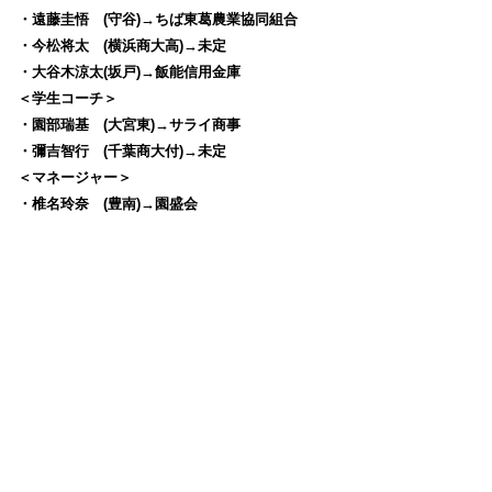
・遠藤圭悟 (守谷)→ちば東葛農業協同組合
・今松将太 (横浜商大高)→未定
・大谷木涼太(坂戸)→飯能信用金庫
＜学生コーチ＞
・園部瑞基 (大宮東)→サライ商事
・彌吉智行 (千葉商大付)→未定
＜マネージャー＞
・椎名玲奈 (豊南)→園盛会