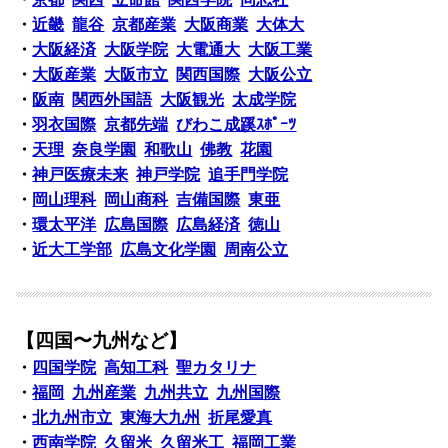
・
近畿
龍谷
京都産業
大阪商業
大体大
・
大阪経済
大阪学院
大電通大
大阪工業
・
大阪産業
大阪市立
関西国際
大阪公立
・
阪南
関西外国語
大阪観光
太成学院
・
羽衣国際
京都先端
びわこ成蹊ｽﾎﾟｰﾂ
・
天理
奈良学園
和歌山
佛教
花園
・
神戸医療未来
神戸学院
追手門学院
・
岡山理科
岡山商科
吉備国際
東亜
・
環太平洋
広島国際
広島経済
徳山
・
近大工学部
広島文化学園
周南公立
【四国〜九州など】
・
四国学院
高知工科
聖カタリナ
・
福岡
九州産業
九州共立
九州国際
・
北九州市立
東海大九州
折尾愛真
・
西南学院
久留米
久留米工
福岡工業