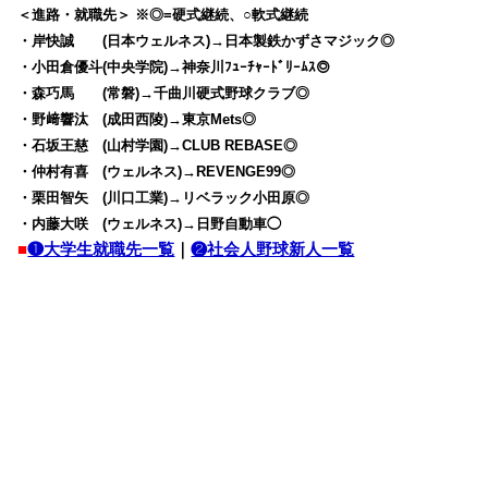
＜進路・就職先＞ ※◎=硬式継続、○軟式継続
・岸快誠 (日本ウェルネス)→日本製鉄かずさマジック◎
・小田倉優斗(中央学院)→神奈川ﾌｭｰﾁｬｰﾄﾞﾘｰﾑｽ◎
・森巧馬 (常磐)→千曲川硬式野球クラブ◎
・野﨑響汰 (成田西陵)→東京Mets◎
・石坂王慈 (山村学園)→CLUB REBASE◎
・仲村有喜 (ウェルネス)→REVENGE99◎
・栗田智矢 (川口工業)→リベラック小田原◎
・内藤大咲 (ウェルネス)→日野自動車◯
■
❶大学生就職先一覧
｜
❷社会人野球新人一覧