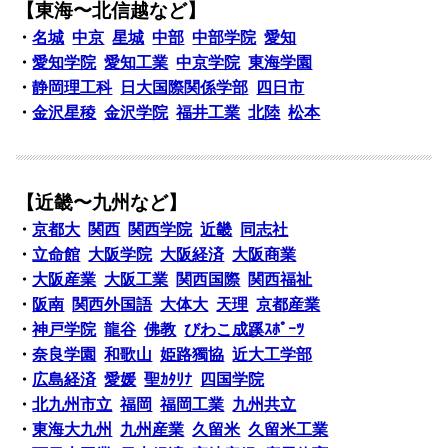
【東海〜北信越など】
・
名城
中京
星城
中部
中部学院
愛知
・
愛知学院
愛知工業
中京学院
東海学園
・
静岡理工科
日大国際関係学部
四日市
・
金沢星稜
金沢学院
福井工業
北陸
松本
【近畿〜九州など】
・
京都大
関西
関西学院
近畿
同志社
・
立命館
大阪学院
大阪経済
大阪商業
・
大阪産業
大阪工業
関西国際
関西福祉
・
阪南
関西外国語
大体大
天理
京都産業
・
神戸学院
龍谷
佛教
びわこ成蹊ｽﾎﾟｰﾂ
・
奈良学園
和歌山
姫路獨協
近大工学部
・
広島経済
愛媛
聖ｶﾀﾘﾅ
四国学院
・
北九州市立
福岡
福岡工業
九州共立
・
東海大九州
九州産業
久留米
久留米工業