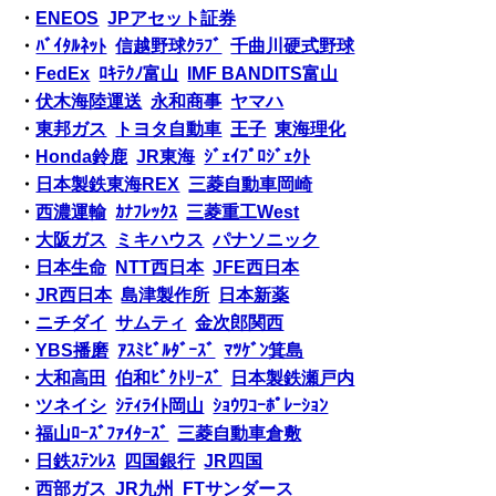
・
ENEOS
JPアセット証券
・
ﾊﾞｲﾀﾙﾈｯﾄ
信越野球ｸﾗﾌﾞ
千曲川硬式野球
・
FedEx
ﾛｷﾃｸﾉ富山
IMF BANDITS富山
・
伏木海陸運送
永和商事
ヤマハ
・
東邦ガス
トヨタ自動車
王子
東海理化
・
Honda鈴鹿
JR東海
ｼﾞｪｲﾌﾟﾛｼﾞｪｸﾄ
・
日本製鉄東海REX
三菱自動車岡崎
・
西濃運輸
ｶﾅﾌﾚｯｸｽ
三菱重工West
・
大阪ガス
ミキハウス
パナソニック
・
日本生命
NTT西日本
JFE西日本
・
JR西日本
島津製作所
日本新薬
・
ニチダイ
サムティ
金次郎関西
・
YBS播磨
ｱｽﾐﾋﾞﾙﾀﾞｰｽﾞ
ﾏﾂｹﾞﾝ箕島
・
大和高田
伯和ﾋﾞｸﾄﾘｰｽﾞ
日本製鉄瀬戸内
・
ツネイシ
ｼﾃｨﾗｲﾄ岡山
ｼｮｳﾜｺｰﾎﾟﾚｰｼｮﾝ
・
福山ﾛｰｽﾞﾌｧｲﾀｰｽﾞ
三菱自動車倉敷
・
日鉄ｽﾃﾝﾚｽ
四国銀行
JR四国
・
西部ガス
JR九州
FTサンダース