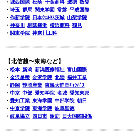
・
城西国際
松蔭
千葉商科
淑徳
敬愛
・
埼玉
群馬
関東学園
常磐
平成国際
・
作新学院
日本ｳｪﾙﾈｽ茨城
山梨学院
・
神奈川
桐蔭横浜
横浜商科
鶴見
・
関東学院
神奈川工科
【北信越〜東海など】
・
松本
新潟
新潟医療福祉
富山国際
・
金沢星稜
金沢学院
北陸
福井工業
・
静岡
静岡産業
東海大静岡ｷｬﾝﾊﾟｽ
・
中京
中部
愛知学院
名城
愛知東邦
・
愛知工業
東海学園
中部学院
朝日
・
中京学院
東海学院
岐阜聖徳
・
岐阜協立
四日市
鈴鹿
日大国際関係