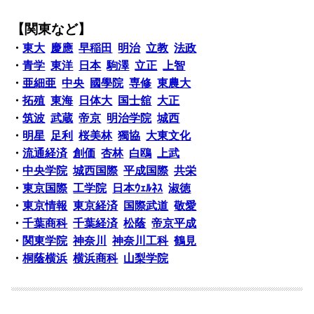
【関東など】
・
東大
慶應
早稲田
明治
立教
法政
・
青学
東洋
日本
駒澤
立正
上智
・
亜細亜
中央
國學院
専修
東農大
・
拓殖
東海
日体大
国士舘
大正
・
筑波
武蔵
帝京
明治学院
城西
・
明星
足利
桜美林
獨協
大東文化
・
流通経済
創価
杏林
白鴎
上武
・
中央学院
城西国際
平成国際
共栄
・
東京国際
工学院
日本ｳｪﾙﾈｽ
淑徳
・
東京情報
東京経済
国際武道
敬愛
・
千葉商科
千葉経済
松蔭
帝京平成
・
関東学院
神奈川
神奈川工科
鶴見
・
桐蔭横浜
横浜商科
山梨学院