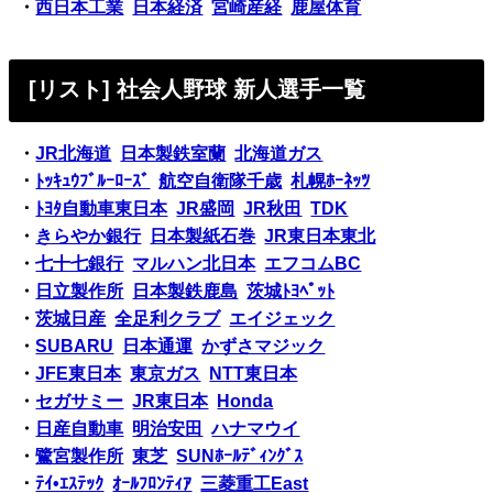
・
西日本工業
日本経済
宮崎産経
鹿屋体育
[リスト] 社会人野球 新人選手一覧
・
JR北海道
日本製鉄室蘭
北海道ガス
・
ﾄｯｷｭｳﾌﾞﾙｰﾛｰｽﾞ
航空自衛隊千歳
札幌ﾎｰﾈｯﾂ
・
ﾄﾖﾀ自動車東日本
JR盛岡
JR秋田
TDK
・
きらやか銀行
日本製紙石巻
JR東日本東北
・
七十七銀行
マルハン北日本
エフコムBC
・
日立製作所
日本製鉄鹿島
茨城ﾄﾖﾍﾟｯﾄ
・
茨城日産
全足利クラブ
エイジェック
・
SUBARU
日本通運
かずさマジック
・
JFE東日本
東京ガス
NTT東日本
・
セガサミー
JR東日本
Honda
・
日産自動車
明治安田
ハナマウイ
・
鷺宮製作所
東芝
SUNﾎｰﾙﾃﾞｨﾝｸﾞｽ
・
ﾃｲ•ｴｽﾃｯｸ
ｵｰﾙﾌﾛﾝﾃｨｱ
三菱重工East