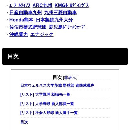
・
ｴｰｱｰﾙﾗｲﾉｽ
ARC九州
KMGﾎｰﾙﾃﾞｨﾝｸﾞｽ
・
日産自動車九州
九州三菱自動車
・
Honda熊本
日本製鉄九州大分
・
佐伯市硬式野球団
鹿児島ﾄﾞﾘｰﾑｳｪｰﾌﾞ
・
沖縄電力
エナジック
目次
目次
[
非表示
]
日本ウェルネス大学茨城 野球部 進路就職先
[リスト] 大学野球 就職先一覧
[リスト] 大学野球 新入部員一覧
[リスト] 社会人野球 新人選手一覧
目次