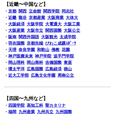
【近畿〜中国など】
・
京都
関西
立命館
関西学院
同志社
・
近畿
龍谷
京都産業
大阪商業
大体大
・
大阪経済
大阪学院
大電通大
大阪工業
・
大阪産業
大阪市立
関西国際
大阪公立
・
阪南
関西外国語
大阪観光
太成学院
・
羽衣国際
京都先端
びわこ成蹊ｽﾎﾟｰﾂ
・
天理
奈良学園
和歌山
佛教
花園
・
神戸医療未来
神戸学院
追手門学院
・
岡山理科
岡山商科
吉備国際
東亜
・
環太平洋
広島国際
広島経済
徳山
・
近大工学部
広島文化学園
周南公立
【四国〜九州など】
・
四国学院
高知工科
聖カタリナ
・
福岡
九州産業
九州共立
九州国際