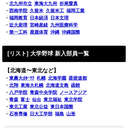
・
北九州市立
東海大九州
折尾愛真
・
西南学院
久留米
久留米工
福岡工業
・
福岡教育
日本経済
日本文理
・
近大産理
宮崎産経
九州医療科学
・
第一工科
鹿屋体育
沖縄
沖縄国際
[リスト] 大学野球 新入部員一覧
【北海道〜東北など】
・
東農大ｵﾎｰﾂｸ
札幌
北海学園
星槎道都
・
北翔
東海大札幌
北海道文教
函館
・
八戸学院
青森中央学院
ノースアジア
・
青森
富士
仙台
東北福祉
東北学院
・
東北工業
東北公益
東日本国際
・
石巻専修
日大工学部
福島
山形