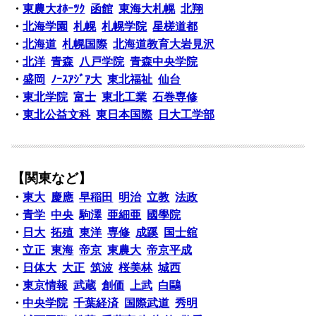
・
東農大ｵﾎｰﾂｸ
函館
東海大札幌
北翔
・
北海学園
札幌
札幌学院
星槎道都
・
北海道
札幌国際
北海道教育大岩見沢
・
北洋
青森
八戸学院
青森中央学院
・
盛岡
ﾉｰｽｱｼﾞｱ大
東北福祉
仙台
・
東北学院
富士
東北工業
石巻専修
・
東北公益文科
東日本国際
日大工学部
【関東など】
・
東大
慶應
早稲田
明治
立教
法政
・
青学
中央
駒澤
亜細亜
國學院
・
日大
拓殖
東洋
専修
成蹊
国士舘
・
立正
東海
帝京
東農大
帝京平成
・
日体大
大正
筑波
桜美林
城西
・
東京情報
武蔵
創価
上武
白鷗
・
中央学院
千葉経済
国際武道
秀明