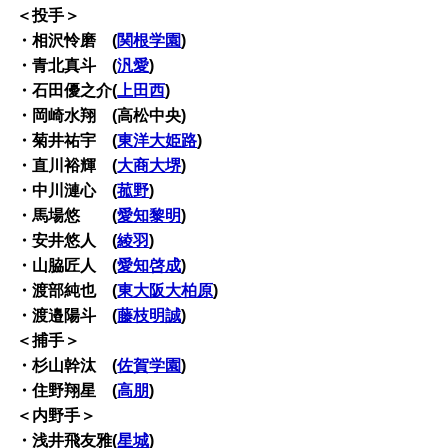
＜投手＞
・相沢怜磨 (
関根学園
)
・青北真斗 (
汎愛
)
・石田優之介(
上田西
)
・岡崎水翔 (高松中央)
・菊井祐宇 (
東洋大姫路
)
・直川裕輝 (
大商大堺
)
・中川漣心 (
菰野
)
・馬場悠 (
愛知黎明
)
・安井悠人 (
綾羽
)
・山脇匠人 (
愛知啓成
)
・渡部純也 (
東大阪大柏原
)
・渡邉陽斗 (
藤枝明誠
)
＜捕手＞
・杉山幹汰 (
佐賀学園
)
・住野翔星 (
高朋
)
＜内野手＞
・浅井飛友雅(
星城
)