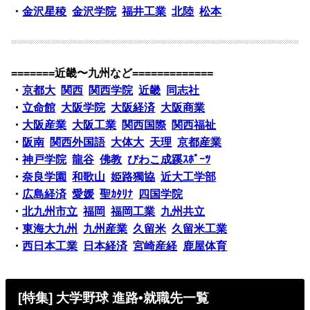
・
金沢星稜
金沢学院
福井工業
北陸
松本
=======近畿〜九州など=============
・
京都大
関西
関西学院
近畿
同志社
・
立命館
大阪学院
大阪経済
大阪商業
・
大阪産業
大阪工業
関西国際
関西福祉
・
阪南
関西外国語
大体大
天理
京都産業
・
神戸学院
龍谷
佛教
びわこ成蹊ｽﾎﾟｰﾂ
・
奈良学園
和歌山
姫路獨協
近大工学部
・
広島経済
愛媛
聖ｶﾀﾘﾅ
四国学院
・
北九州市立
福岡
福岡工業
九州共立
・
東海大九州
九州産業
久留米
久留米工業
・
西日本工業
日本経済
宮崎産経
鹿屋体育
[特集] 大学野球 進路•就職先一覧