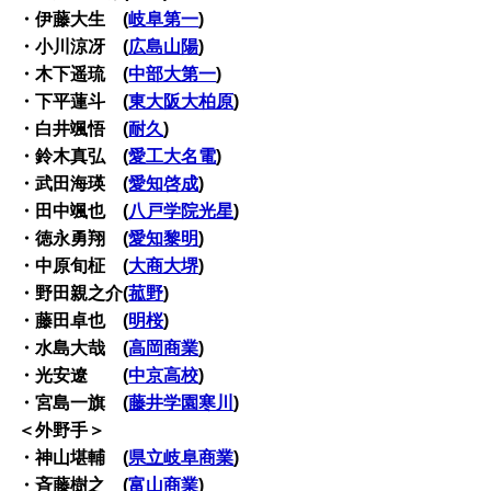
・伊藤大生 (
岐阜第一
)
・小川涼冴 (
広島山陽
)
・木下遥琉 (
中部大第一
)
・下平蓮斗 (
東大阪大柏原
)
・白井颯悟 (
耐久
)
・鈴木真弘 (
愛工大名電
)
・武田海瑛 (
愛知啓成
)
・田中颯也 (
八戸学院光星
)
・徳永勇翔 (
愛知黎明
)
・中原旬柾 (
大商大堺
)
・野田親之介(
菰野
)
・藤田卓也 (
明桜
)
・水島大哉 (
高岡商業
)
・光安遼 (
中京高校
)
・宮島一旗 (
藤井学園寒川
)
＜外野手＞
・神山堪輔 (
県立岐阜商業
)
・斉藤樹之 (
富山商業
)