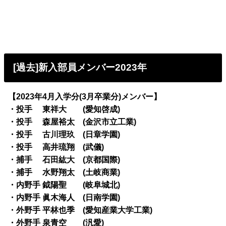
[過去]新入部員メンバー2023年
【2023年4月入学分(3月卒業分)メンバー】
・投手 東祥大 (愛知啓成)
・投手 森屋裕太 (金沢市立工業)
・投手 古川理玖 (日章学園)
・投手 高井琉翔 (武儀)
・捕手 石田紘大 (京都国際)
・捕手 水野翔太 (土岐商業)
・内野手 鉞陽聖 (岐阜城北)
・内野手 眞木海人 (日南学園)
・外野手 平林也季 (愛知産業大学工業)
・外野手 泉青空 (汎愛)