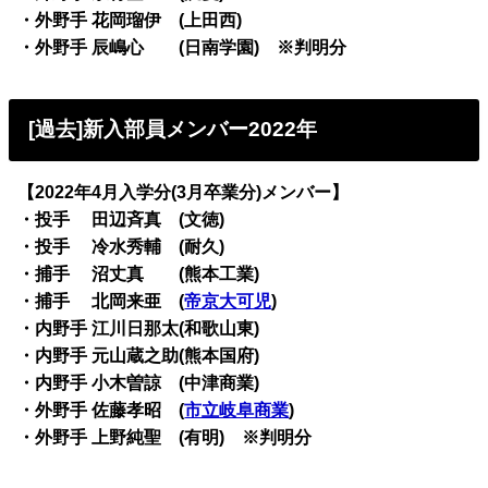
・外野手 花岡瑠伊 (上田西)
・外野手 辰嶋心 (日南学園) ※判明分
[過去]新入部員メンバー2022年
【2022年4月入学分(3月卒業分)メンバー】
・投手 田辺斉真 (文徳)
・投手 冷水秀輔 (耐久)
・捕手 沼丈真 (熊本工業)
・捕手 北岡来亜 (
帝京大可児
)
・内野手 江川日那太(和歌山東)
・内野手 元山蔵之助(熊本国府)
・内野手 小木曽諒 (中津商業)
・外野手 佐藤孝昭 (
市立岐阜商業
)
・外野手 上野純聖 (有明) ※判明分