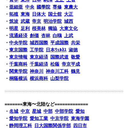
・
亜細亜
中央
國學院
専修
東農大
・
拓殖
東海
日体大
国士舘
大正
・
筑波
武蔵
帝京
明治学院
城西
・
明星
足利
桜美林
獨協
大東文化
・
流通経済
創価
杏林
白鴎
上武
・
中央学院
城西国際
平成国際
共栄
・
東京国際
工学院
日本ｳｪﾙﾈｽ
淑徳
・
東京情報
東京経済
国際武道
敬愛
・
千葉商科
千葉経済
松蔭
帝京平成
・
関東学院
神奈川
神奈川工科
鶴見
・
桐蔭横浜
横浜商科
山梨学院
=======東海〜北陸など=============
・
名城
中京
星城
中部
中部学院
愛知
・
愛知学院
愛知工業
中京学院
東海学園
・
静岡理工科
日大国際関係学部
四日市