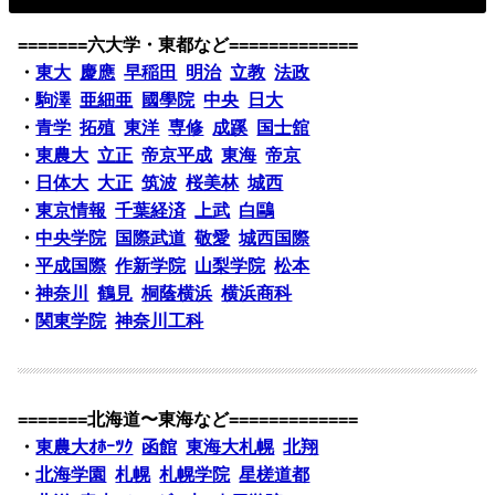
=======六大学・東都など=============
・
東大
慶應
早稲田
明治
立教
法政
・
駒澤
亜細亜
國學院
中央
日大
・
青学
拓殖
東洋
専修
成蹊
国士舘
・
東農大
立正
帝京平成
東海
帝京
・
日体大
大正
筑波
桜美林
城西
・
東京情報
千葉経済
上武
白鷗
・
中央学院
国際武道
敬愛
城西国際
・
平成国際
作新学院
山梨学院
松本
・
神奈川
鶴見
桐蔭横浜
横浜商科
・
関東学院
神奈川工科
=======北海道〜東海など=============
・
東農大ｵﾎｰﾂｸ
函館
東海大札幌
北翔
・
北海学園
札幌
札幌学院
星槎道都