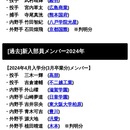
・投手 武村晴輝 (
綾羽
)
・投手 宮内草太 (
広島商業
)
・捕手 寺尾真洸 (
熊本国府
)
・内野手 竹田智紀 (
八戸学院光星
)
・外野手 石田煌飛 (
京都国際
) ※判明分
[過去]新入部員メンバー2024年
【2024年4月入学分(3月卒業分)メンバー】
・投手 三木一輝 (
高朋
)
・投手 吉倉遼輔 (
不二越工業
)
・内野手 外山櫂 (
滋賀学園
)
・内野手 山崎夢道 (
日章学園
)
・内野手 吉井宗央 (
東大阪大学柏原
)
・内野手 青木可吉 (
豊川
)
・外野手 源大地 (
汎愛
)
・外野手
植田晴道 (
木本
) ※判明分