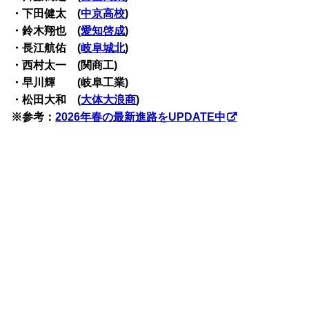
・下田健太 (
中京高校
)
・鈴木翔也 (
愛知啓成
)
・長江航佑 (
岐阜城北
)
・西村太一 (関商工)
・早川輝 (岐阜工業)
・松田大和 (
大体大浪商
)
※参考：
2026年春の最新進路をUPDATE中