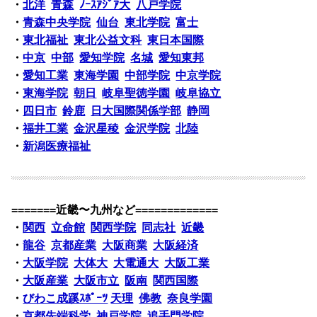
・
北洋
青森
ﾉｰｽｱｼﾞｱ大
八戸学院
・
青森中央学院
仙台
東北学院
富士
・
東北福祉
東北公益文科
東日本国際
・
中京
中部
愛知学院
名城
愛知東邦
・
愛知工業
東海学園
中部学院
中京学院
・
東海学院
朝日
岐阜聖徳学園
岐阜協立
・
四日市
鈴鹿
日大国際関係学部
静岡
・
福井工業
金沢星稜
金沢学院
北陸
・
新潟医療福祉
=======近畿〜九州など=============
・
関西
立命館
関西学院
同志社
近畿
・
龍谷
京都産業
大阪商業
大阪経済
・
大阪学院
大体大
大電通大
大阪工業
・
大阪産業
大阪市立
阪南
関西国際
・
びわこ成蹊ｽﾎﾟｰﾂ
天理
佛教
奈良学園
・
京都先端科学
神戸学院
追手門学院