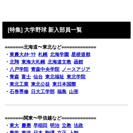
[特集] 大学野球 新入部員一覧
=======北海道〜東北など=============
・
東農大ｵﾎｰﾂｸ
札幌
北海学園
星槎道都
・
北翔
東海大札幌
北海道文教
函館
・
八戸学院
青森中央学院
ノースアジア
・
青森
富士
仙台
東北福祉
東北学院
・
東北工業
東北公益
東日本国際
・
石巻専修
日大工学部
福島
山形
=======関東〜甲信越など=============
・
東大
慶應
早稲田
明治
立教
法政
・
青学
東洋
日本
駒澤
立正
上智