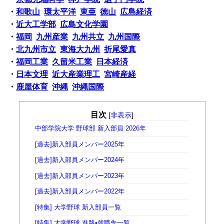
・
和歌山
環太平洋
東亜
徳山
広島経済
・
近大工学部
広島文化学園
・
福岡
九州産業
九州共立
九州国際
・
北九州市立
東海大九州
折尾愛真
・
福岡工業
久留米工業
日本経済
・
日本文理
近大産業理工
宮崎産経
・
鹿屋体育
沖縄
沖縄国際
目次
[
非表示
]
中部学院大学 野球部 新入部員 2026年
[過去]新入部員メンバー2025年
[過去]新入部員メンバー2024年
[過去]新入部員メンバー2023年
[過去]新入部員メンバー2022年
[特集] 大学野球 新入部員一覧
[特集] 大学野球 進路•就職先一覧