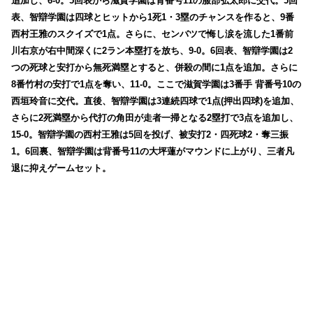
追加し、6-0。5回表から滋賀学園は背番号11の服部弘太郎に交代。5回
表、智辯学園は四球とヒットから1死1・3塁のチャンスを作ると、9番
西村王雅のスクイズで1点。さらに、センバツで悔し涙を流した1番前
川右京が右中間深くに2ラン本塁打を放ち、9-0。6回表、智辯学園は2
つの死球と安打から無死満塁とすると、併殺の間に1点を追加。さらに
8番竹村の安打で1点を奪い、11-0。ここで滋賀学園は3番手 背番号10の
西垣玲音に交代。直後、智辯学園は3連続四球で1点(押出四球)を追加、
さらに2死満塁から代打の角田が走者一掃となる2塁打で3点を追加し、
15-0。智辯学園の西村王雅は5回を投げ、被安打2・四死球2・奪三振
1。6回裏、智辯学園は背番号11の大坪蓮がマウンドに上がり、三者凡
退に抑えゲームセット。