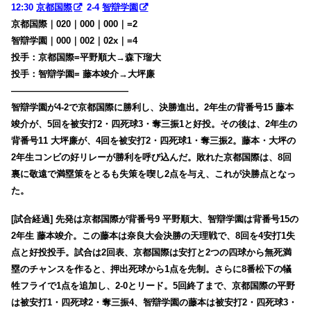
12:30
京都国際
2-4
智辯学園
京都国際｜020｜000｜000｜=2
智辯学園｜000｜002｜02x｜=4
投手：京都国際=平野順大→森下瑠大
投手：智辯学園= 藤本竣介→大坪廉
—————————————
智辯学園が4-2で京都国際に勝利し、決勝進出。2年生の背番号15 藤本
竣介が、5回を被安打2・四死球3・奪三振1と好投。その後は、2年生の
背番号11 大坪廉が、4回を被安打2・四死球1・奪三振2。藤本・大坪の
2年生コンビの好リレーが勝利を呼び込んだ。敗れた京都国際は、8回
裏に敬遠で満塁策をとるも
失策を喫し2点を与え、これが決勝点となっ
た。
[試合経過] 先発は京都国際が背番号9 平野順大、智辯学園は背番号15の
2年生 藤本竣介。この藤本は奈良大会決勝の天理戦で、8回を4安打1失
点と好投投手。試合は2回表、京都国際は安打と2つの四球から無死満
塁のチャンスを作ると、押出死球から1点を先制。さらに8番松下の犠
牲フライで1点を追加し、2-0とリード。5回終了まで、京都国際の平野
は被安打1・四死球2・奪三振4、智辯学園の藤本は被安打2・四死球3・