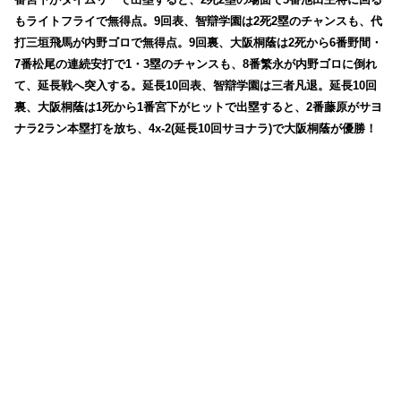
もライトフライで無得点。9回表、智辯学園は2死2塁のチャンスも、代
打三垣飛馬が内野ゴロで無得点。9回裏、大阪桐蔭は2死から6番野間・
7番松尾の連続安打で1・3塁のチャンスも、8番繁永が内野ゴロに倒れ
て、
延長戦へ突入する。延長10回表、智辯学園は三者凡退。延長10回
裏、大阪桐蔭は1死から1番宮下がヒットで出塁すると、2番藤原がサヨ
ナラ2ラン本塁打を放ち、4x-2(延長10回サヨナラ)で大阪桐蔭が優勝！