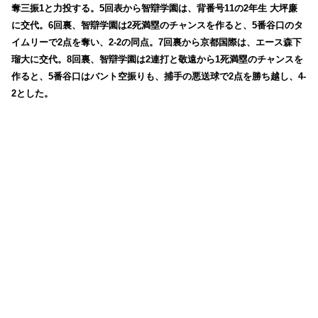
奪三振1と力投する。5回表から智辯学園は、背番号11の2年生 大坪廉
に交代。6回裏、智辯学園は2死満塁のチャンスを作ると、5番谷口のタ
イムリーで2点を奪い、2-2の同点。7回裏から京都国際は、エース森下
瑠大に交代。8回裏、智辯学園は2連打と敬遠から1死満塁のチャンスを
作ると、5番谷口はバント空振りも、捕手の悪送球で2点を勝ち越し、4-
2とした。