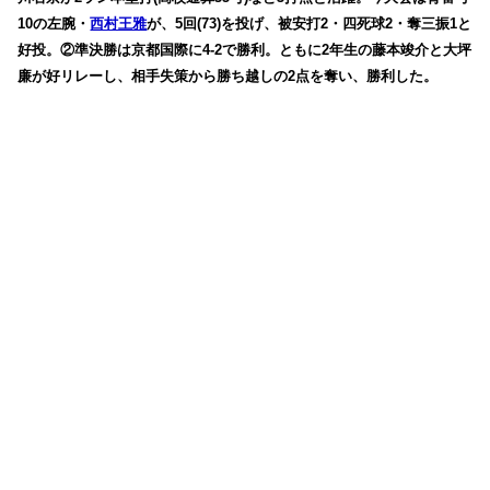
10の左腕・
西村王雅
が、5回(73)を投げ、被安打2・四死球2・奪三振1と
好投。②準決勝は京都国際に4-2で勝利。ともに2年生の藤本竣介と大坪
廉が好リレーし、相手失策から勝ち越しの2点を奪い、勝利した。