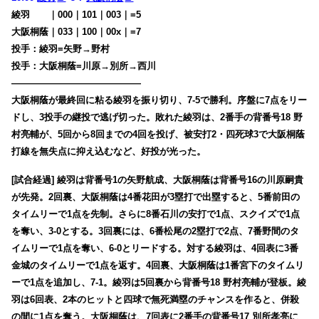
綾羽
・・
｜000｜101｜003｜=5
大阪桐蔭｜033｜100｜00x｜=7
投手：綾羽=矢野→野村
投手：大阪桐蔭=川原→別所→西川
——————————————
大阪桐蔭が最終回に粘る綾羽を振り切り、7-5で勝利。序盤に7点をリー
ドし、3投手の継投で逃げ切った。敗れた綾羽は、2番手の背番号18 野
村亮輔が、5回から8回までの4回を投げ、被安打2・四死球3で大阪桐蔭
打線を無失点に抑え込むなど、好投が光った。
[試合経過] 綾羽は背番号1の矢野航成、大阪桐蔭は背番号16の川原嗣貴
が先発。2回裏、大阪桐蔭は4番花田が3塁打で出塁すると、5番前田の
タイムリーで1点を先制。さらに8番石川の安打で1点、スクイズで1点
を奪い、3-0とする。3回裏には、6番松尾の2塁打で2点、7番野間のタ
イムリーで1点を奪い、6-0とリードする。対する綾羽は、4回表に3番
金城のタイムリーで1点を返す。4回裏、大阪桐蔭は1番宮下のタイムリ
ーで1点を追加し、7-1。綾羽は5回裏から背番号18 野村亮輔が登板。綾
羽は6回表、2本のヒットと四球で無死満塁のチャンスを作ると、併殺
の間に1点を奪う。大阪桐蔭は、7回表に2番手の背番号17 別所孝亮に