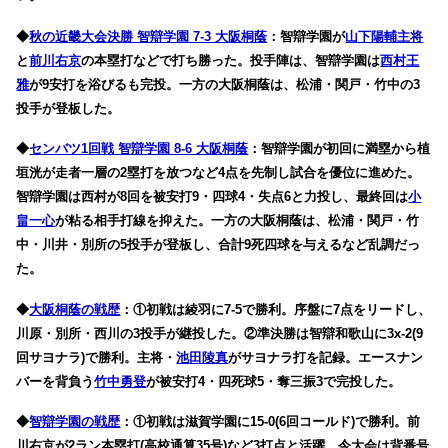
◆
秋の近畿大会決勝 智辯学園 7-3 大阪桐蔭
：智辯学園が
山下陽輔主将
と
前川右京
の本塁打などで打ち勝った。投手陣は、智辯学園は
西村王
雅
が9安打を浴びるも完投。一方の大阪桐蔭は、松浦・関戸・竹中の3
投手が登板した。
◆
センバツ1回戦 智辯学園 8-6 大阪桐蔭
：智辯学園が初回に満塁から植
垣洸が走者一層の2塁打を放つなど4点を先制し試合を優位に進めた。
智辯学園は西村が8回を被安打9・四球4・失点6と力投し、最終回は
小
畠一心
が粘る相手打線を抑えた。一方の大阪桐蔭は、松浦・関戸・竹
中・川井・別所の5投手が登板し、合計9死四球を与えるなど乱調だっ
た。
◆
大阪桐蔭の戦歴
：①初戦は綾羽に7-5で勝利。序盤に7点をリードし、
川原・別所・西川の3投手が継投した。②準決勝は智辯和歌山に3x-2(9
回サヨナラ)で勝利。主将・
池田陵真
がサヨナラ打を記録。エースナン
バーを背負う
竹中勇登
が被安打4・四死球5・奪三振3で完投した。
◆
智辯学園の戦歴
：①初戦は滋賀学園に15-0(6回コールド)で勝利。前
川右京が2ラン本塁打(高校通算35号)など3打点と活躍。今大会は背番号