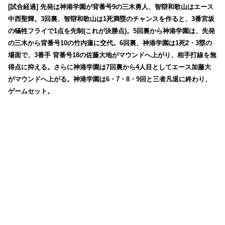
[試合経過] 先発は神港学園が背番号9の三木勇人、智辯和歌山はエース
中西聖輝。3回裏、智辯和歌山は1死満塁のチャンスを作ると、3番宮坂
の犠牲フライで1点を先制(これが決勝点)。5回裏から神港学園は、先発
の三木から背番号10の竹内蓮に交代。6回裏、神港学園は1死2・3塁の
場面で、3番手 背番号18の佐藤大地がマウンドへ上がり、相手打線を無
得点に抑える。さらに神港学園は7回裏から4人目としてエース加藤大
がマウンドへ上がる。神港学園は6・7・8・9回と三者凡退に終わり、
ゲームセット。