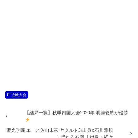
近畿大会
【結果一覧】秋季四国大会2020年 明徳義塾が優勝
聖光学院 エース佐山未來 ヤクルトJr出身&石川雅規
に憧れる右腕 ｜出身・経歴