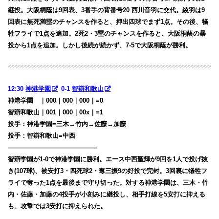
継投。大阪桐蔭は9回表、3番手の背番号20 西川音羽に交代。綾羽は9
回表に無死満塁のチャンスを作ると、押出四球でまず1点。その後、犠
牲フライで1点を追加。2死2・3塁のチャンスを作ると、大阪桐蔭の暴
投から1点を追加。しかし後続が続かず、7-5で大阪桐蔭が勝利。
12:30
神港学園
0-1
智辯和歌山
神港学園
・
｜000｜000｜000｜=0
智辯和歌山｜001｜000｜00x｜=1
投手：神港学園=三木→竹内→佐藤→加藤
投手：智辯和歌山=中西
——————————————
智辯学園が1-0で神港学園に勝利。エース中西聖輝が9回を1人で投げ抜
き(107球)、被安打3・四死球2・奪三振9の好投で完封。3回裏に犠牲フ
ライで奪った1点を最後まで守り切った。対する神港学園は、三木・竹
内・佐藤・加藤の4投手が小刻みに継投し、相手打線を5安打に抑える
も、攻撃では3安打に抑えられた。