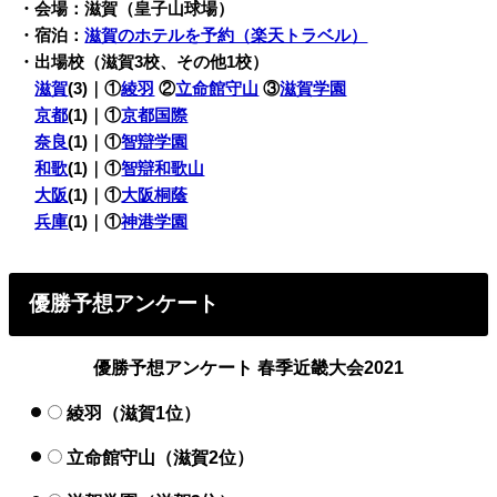
・会場：滋賀（皇子山球場）
・宿泊：
滋賀のホテルを予約（楽天トラベル）
・出場校（滋賀3校、その他1校）
滋賀
(3)｜①
綾羽
②
立命館守山
③
滋賀学園
京都
(1)｜①
京都国際
奈良
(1)｜①
智辯学園
和歌
(1)｜①
智辯和歌山
大阪
(1)｜①
大阪桐蔭
兵庫
(1)｜①
神港学園
優勝予想アンケート
優勝予想アンケート 春季近畿大会2021
綾羽（滋賀1位）
立命館守山（滋賀2位）