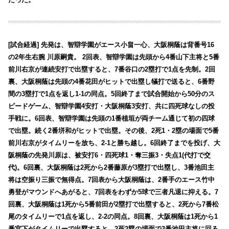
[試合経過
] 先発は、智辯学園がエース小畠一心、大阪桐蔭は背番号16
の2年生右腕 川原嗣貴。 2回表、智辯学園は先頭から4番山下主将と5番
前川右京が連続安打で出塁すると、7番谷口の2塁打で1点を先制。2回
裏、大阪桐蔭は先頭の4番花田がヒットで出塁し犠打で送ると、6番野
間の3塁打で1点を返し1-1の同点。5回終了まで試合開始から50分のス
ピードゲーム、智辯学園4安打・大阪桐蔭3安打、共に四死球なしの投
手戦に。
6回表、智辯学園は先頭の1番植垣が両チーム通じて初の四球
で出塁。続く2番垪和がヒットで出塁。その後、2死1・2塁の場面で5番
前川右京がタイムリーを放ち、2-1と勝ち越し。6回終了までを投げ、大
阪桐蔭の先発川原は、被安打6・四死球1・奪三振3・失点1(代打で交
代)。6回裏、大阪桐蔭は2死から2番藤原が3塁打で出塁し、3番池田主
将は空振り三振で無得点。7回表から大阪桐蔭は、2番手のエース竹中
勇登がマウンドへあがると、7回表をわずか5球で三者凡退に抑える。7
回裏、大阪桐蔭は1死から5番前田が2塁打で出塁すると、2死から7番松
尾のタイムリーで1点を返し、2-2の同点。8回裏、大阪桐蔭は1死から1
番宮下がタイムリーで出塁すると、2死2塁の場面で3番池田主将に回る