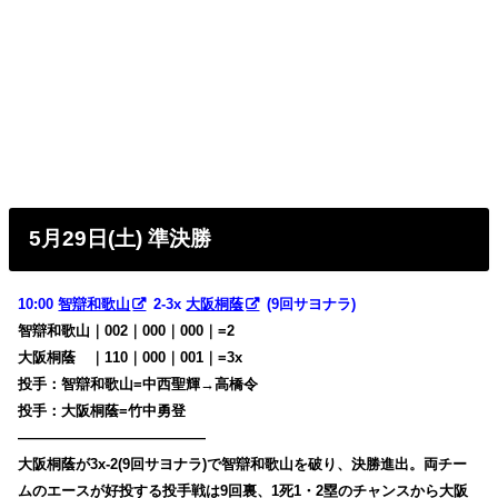
5月29日(土) 準決勝
10:00
智辯和歌山
2-3x
大阪桐蔭
(9回サヨナラ)
智辯和歌山｜002｜000｜000｜=2
大阪桐蔭
・
｜110｜000｜001｜=3x
投手：智辯和歌山=中西聖輝→高橋令
投手：大阪桐蔭=竹中勇登
—————————————
大阪桐蔭が3x-2(9回サヨナラ)で智辯和歌山を破り、決勝進出。両チー
ムのエースが好投する投手戦は9回裏、1死1・2塁のチャンスから大阪