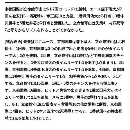
——————————————
京都国際が立命館守山に9-1(7回コールド)で勝利。エース森下瑠大が7
回を被安打6・四死球4・奪三振10と力投。1番武田侑大が3打点、3番中
川勇斗と5番辻井芯が2打点と活躍した。立命館守山は失策4、与四死球
7と守りからリズムを作ることができなかった。
[試合経過] 先発は共にエース、京都国際は森下瑠大、立命館守山は北村
怜士。1回表、京都国際は2つの四球で出た走者を5番辻井心がタイムリ
ーで返し2点を先制。2回裏、立命館守山は2連打などで無死満塁のチャ
ンスを作ると、1番大西温太のタイムリーで1点を返す(1点止まり)。3回
表、京都国際は4番森下瑠大のタイムリーで1点を追加。4回表、京都国
際は3番中川勇斗のタイムリーで1点、相手失策から1点を奪い、5-1と
する。立命館守山は5回裏、1死1・3塁のチャンスを作るも得点奪え
ず。京都国際は6回表、ヒットと失策で出た走者を1番武田侑大がタイ
ムリーで返して2点を追加、さらに3番中川勇斗の2塁打で1点を追加
し、8-1。立命館守山は7回表から背番号10の信次陽和に継投。京都国
際は7回表、ヒット2本と四球で2死満塁とすると、1番武田への押出死
球で1点を追加し9-1とした。