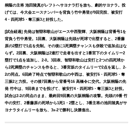
桐蔭の主将 池田陵真がレフトへサヨナラ打を放ち、劇的サヨナラ。投
げては、今大会エースナンバーを背負う竹中勇登が9回完投、被安打
4・四死球5・奪三振3と好投した。
[試合経過] 先発は
智辯和歌山がエース中西聖輝、大阪桐蔭は背番号1を
背負う竹中勇登。1回裏、大阪桐蔭は先頭が死球で出塁すると、2番藤
原の2塁打で1点を先制。その後に1死満塁チャンスも併殺で追加点はな
らず。2回裏、大阪桐蔭は2連打で走者を出すと1番宮下のタイムリー2
塁打で1点を追加し、2-0。3回表、智辯和歌山は安打と2つの四死球か
ら2死満塁のチャンスを作ると、3番宮坂のタイムリーで2点を返し、2-
2の同点。6回終了時点で智辯和歌山の中西は、被安打6・四死球5・奪
三振2と力投。その後7回裏から背番号16 高橋令に交代。大阪桐蔭の先
発 竹中は、9回表までを投げて、被安打4・四死球5・奪三振3と好投。
試合は2-2の同点のまま、最終回9回裏の大阪桐蔭の攻撃。先頭の9番 竹
中の安打、2番藤原の死球から1死1・2塁とし、
3番主将の池田陵真がサ
ヨナラタイムリーを放ち、3x-2で勝利し決勝進出。