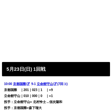
5月23日(日) 1回戦
10:00
京都国際
9-1
立命館守山
(7回コ)
京都国際
・
｜201｜023｜1
00
｜=9
立命館守山｜010｜000｜0
00
｜=1
投手：立命館守山= 北村怜士→信次陽和
投手：京都国際=森下瑠大