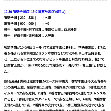
12:30
智辯学園
15-0
滋賀学園
(6回コ)
智辯学園｜210｜336｜
000
｜=15
滋賀学園｜000｜000｜
000
｜=0
投手：滋賀学園=阿字悠真→服部弘太郎→西垣玲音
投手：智辯学園=西村王雅→大坪廉
——————————————
智辯学園が15-0(6回コールド)で滋賀学園に勝利し、準決勝進出。打順1
番を任される前川右京が2ラン本塁打など3打点を叩き出す活躍を見
せ、上位から下位までの打者がヒットを量産し16安打15得点。投げて
は西村王雅が、5回(73球)を投げて被安打2・四死球2・奪三振1と好投し
た。
[試合経過] 先発は滋賀学園がエース阿字悠真、智辯学園は今大会背番号
10の西村王雅。智辯学園は1回表、2番岡島の3塁打で1点、3番植垣のタ
イムリーで2点を先制。2回表、8番竹村と9番西村の2連打でチャンスを
作ると、1番前川右京のタイムリーで1点を追加し3-0。4回表、9番西村
王雅の2塁打で1点、2番岡島の安打で1点、5番三垣飛馬の安打で1点を