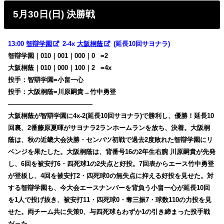
5月30日(日) 決勝戦
13:00
智辯学園
2-4x
大阪桐蔭
(延長10回サヨナラ)
智辯学園｜010｜001｜000｜0
0
=2
大阪桐蔭｜010｜000｜100｜2
0
=4x
投手：智辯学園=小畠一心
投手：大阪桐蔭=川原嗣貴→竹中勇登
—————————————
大阪桐蔭が智辯学園に4x-2(延長10回サヨナラ)で勝利し、優勝！
延長10
回裏、2番藤原夏暉がサヨナラ2ランホームランを放ち、決着。大阪桐
蔭は、秋の近畿大会決勝・センバツ初戦で過去2度敗れた智辯学園にリ
ベンジを果たした。
大阪桐蔭は、背番号16の2年生右腕 川原嗣貴が先発
し、6回を被安打6・四死球1の2失点と好投。7回表からエース竹中勇登
が登板し、4回を被安打2・四死球0の無失点に抑える好投を見せた。
対
する智辯学園も、今大会エースナンバーを背負う小畠一心が延長10回
を1人で投げ抜き、被安打11・四死球0・奪三振7・球数110の力投を見
せた。両チーム共に失策0、与四死球もわずか1の引き締まった投手戦
だった。