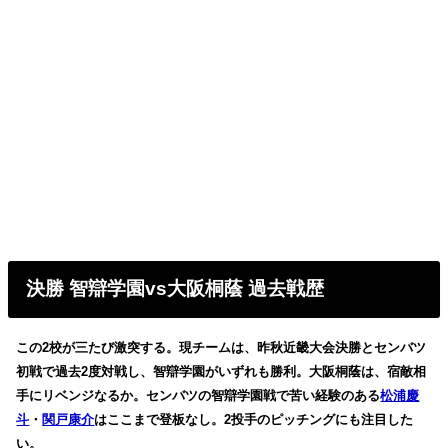
決勝 智辯学園vs大阪桐蔭 過去戦歴
この2校が三たび激突する。現チームは、昨秋近畿大会決勝とセンバツ
初戦で過去2度対戦し、智辯学園がいずれも勝利。大阪桐蔭は、宿敵相
手にリベンジなるか。センバツの智辯学園戦で苦い経験のある
松浦慶
斗
・
関戸康介
はここまで登板なし。2投手のピッチングにも注目した
い。