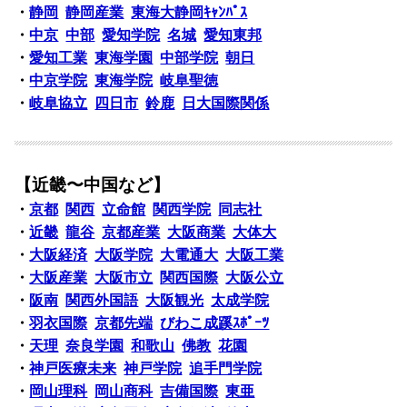
・
静岡
静岡産業
東海大静岡ｷｬﾝﾊﾟｽ
・
中京
中部
愛知学院
名城
愛知東邦
・
愛知工業
東海学園
中部学院
朝日
・
中京学院
東海学院
岐阜聖徳
・
岐阜協立
四日市
鈴鹿
日大国際関係
【近畿〜中国など】
・
京都
関西
立命館
関西学院
同志社
・
近畿
龍谷
京都産業
大阪商業
大体大
・
大阪経済
大阪学院
大電通大
大阪工業
・
大阪産業
大阪市立
関西国際
大阪公立
・
阪南
関西外国語
大阪観光
太成学院
・
羽衣国際
京都先端
びわこ成蹊ｽﾎﾟｰﾂ
・
天理
奈良学園
和歌山
佛教
花園
・
神戸医療未来
神戸学院
追手門学院
・
岡山理科
岡山商科
吉備国際
東亜