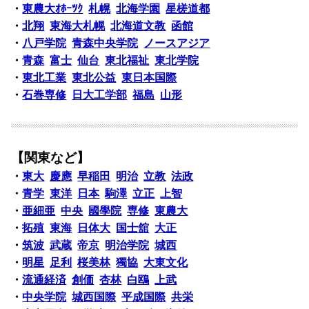
・
東農大ｵﾎｰﾂｸ
札幌
北海学園
星槎道都
・
北翔
東海大札幌
北海道文教
函館
・
八戸学院
青森中央学院
ノースアジア
・
青森
富士
仙台
東北福祉
東北学院
・
東北工業
東北公益
東日本国際
・
石巻専修
日大工学部
福島
山形
【関東など】
・
東大
慶應
早稲田
明治
立教
法政
・
青学
東洋
日本
駒澤
立正
上智
・
亜細亜
中央
國學院
専修
東農大
・
拓殖
東海
日体大
国士舘
大正
・
筑波
武蔵
帝京
明治学院
城西
・
明星
足利
桜美林
獨協
大東文化
・
流通経済
創価
杏林
白鴎
上武
・
中央学院
城西国際
平成国際
共栄