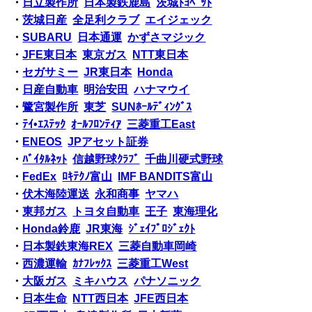
・
日立製作所
日本製鉄鹿島
茨城ﾄﾖﾍﾟｯﾄ
・
茨城日産
全足利クラブ
エイジェック
・
SUBARU
日本通運
かずさマジック
・
JFE東日本
東京ガス
NTT東日本
・
セガサミー
JR東日本
Honda
・
日産自動車
明治安田
ハナマウイ
・
鷺宮製作所
東芝
SUNﾎｰﾙﾃﾞｨﾝｸﾞｽ
・
ﾃｲ•ｴｽﾃｯｸ
ｵｰﾙﾌﾛﾝﾃｨｱ
三菱重工East
・
ENEOS
JPアセット証券
・
ﾊﾞｲﾀﾙﾈｯﾄ
信越野球ｸﾗﾌﾞ
千曲川硬式野球
・
FedEx
ﾛｷﾃｸﾉ富山
IMF BANDITS富山
・
伏木海陸運送
永和商事
ヤマハ
・
東邦ガス
トヨタ自動車
王子
東海理化
・
Honda鈴鹿
JR東海
ｼﾞｪｲﾌﾟﾛｼﾞｪｸﾄ
・
日本製鉄東海REX
三菱自動車岡崎
・
西濃運輸
ｶﾅﾌﾚｯｸｽ
三菱重工West
・
大阪ガス
ミキハウス
パナソニック
・
日本生命
NTT西日本
JFE西日本