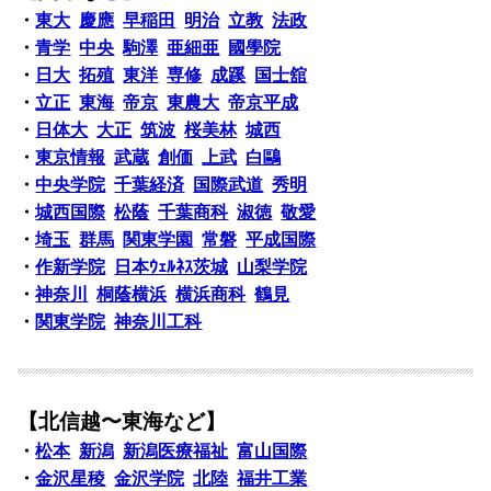
・
東大
慶應
早稲田
明治
立教
法政
・
青学
中央
駒澤
亜細亜
國學院
・
日大
拓殖
東洋
専修
成蹊
国士舘
・
立正
東海
帝京
東農大
帝京平成
・
日体大
大正
筑波
桜美林
城西
・
東京情報
武蔵
創価
上武
白鷗
・
中央学院
千葉経済
国際武道
秀明
・
城西国際
松蔭
千葉商科
淑徳
敬愛
・
埼玉
群馬
関東学園
常磐
平成国際
・
作新学院
日本ｳｪﾙﾈｽ茨城
山梨学院
・
神奈川
桐蔭横浜
横浜商科
鶴見
・
関東学院
神奈川工科
【北信越〜東海など】
・
松本
新潟
新潟医療福祉
富山国際
・
金沢星稜
金沢学院
北陸
福井工業