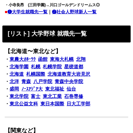
・小寺良昂 (三田学園)→川口ゴールデンドリームス◎
■
❶大学生就職先一覧
｜
❷社会人野球新人一覧
[リスト] 大学野球 就職先一覧
【北海道〜東北など】
・
東農大ｵﾎｰﾂｸ
函館
東海大札幌
北翔
・
北海学園
札幌
札幌学院
星槎道都
・
北海道
札幌国際
北海道教育大岩見沢
・
北洋
青森
八戸学院
青森中央学院
・
盛岡
ﾉｰｽｱｼﾞｱ大
東北福祉
仙台
・
東北学院
富士
東北工業
石巻専修
・
東北公益文科
東日本国際
日大工学部
【関東など】