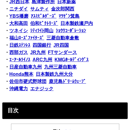
・
JR西日本
島津製作所
日本新薬
・
ニチダイ
サムティ
金次郎関西
・
YBS播磨
ｱｽﾐﾋﾞﾙﾀﾞｰｽﾞ
ﾏﾂｹﾞﾝ箕島
・
大和高田
伯和ﾋﾞｸﾄﾘｰｽﾞ
日本製鉄瀬戸内
・
ツネイシ
ｼﾃｨﾗｲﾄ岡山
ｼｮｳﾜｺｰﾎﾟﾚｰｼｮﾝ
・
福山ﾛｰｽﾞﾌｧｲﾀｰｽﾞ
三菱自動車倉敷
・
日鉄ｽﾃﾝﾚｽ
四国銀行
JR四国
・
西部ガス
JR九州
FTサンダース
・
ｴｰｱｰﾙﾗｲﾉｽ
ARC九州
KMGﾎｰﾙﾃﾞｨﾝｸﾞｽ
・
日産自動車九州
九州三菱自動車
・
Honda熊本
日本製鉄九州大分
・
佐伯市硬式野球団
鹿児島ﾄﾞﾘｰﾑｳｪｰﾌﾞ
・
沖縄電力
エナジック
目次