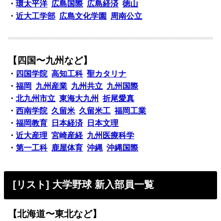
・
環太平洋
広島国際
広島経済
徳山
・
近大工学部
広島文化学園
周南公立
【四国〜九州など】
・
四国学院
高知工科
聖カタリナ
・
福岡
九州産業
九州共立
九州国際
・
北九州市立
東海大九州
折尾愛真
・
西南学院
久留米
久留米工
福岡工業
・
福岡教育
日本経済
日本文理
・
近大産理
宮崎産経
九州医療科学
・
第一工科
鹿屋体育
沖縄
沖縄国際
[リスト] 大学野球 新入部員一覧
【北海道〜東北など】