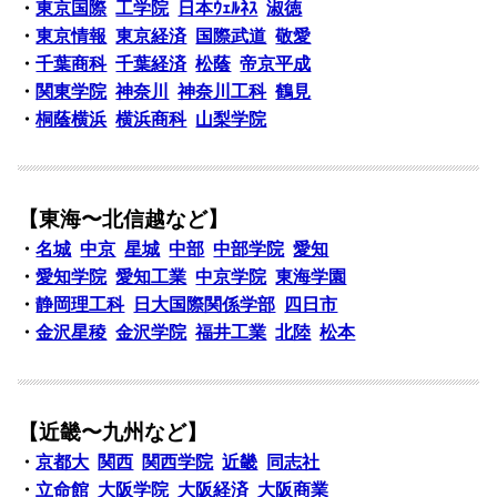
・
東京国際
工学院
日本ｳｪﾙﾈｽ
淑徳
・
東京情報
東京経済
国際武道
敬愛
・
千葉商科
千葉経済
松蔭
帝京平成
・
関東学院
神奈川
神奈川工科
鶴見
・
桐蔭横浜
横浜商科
山梨学院
【東海〜北信越など】
・
名城
中京
星城
中部
中部学院
愛知
・
愛知学院
愛知工業
中京学院
東海学園
・
静岡理工科
日大国際関係学部
四日市
・
金沢星稜
金沢学院
福井工業
北陸
松本
【近畿〜九州など】
・
京都大
関西
関西学院
近畿
同志社
・
立命館
大阪学院
大阪経済
大阪商業