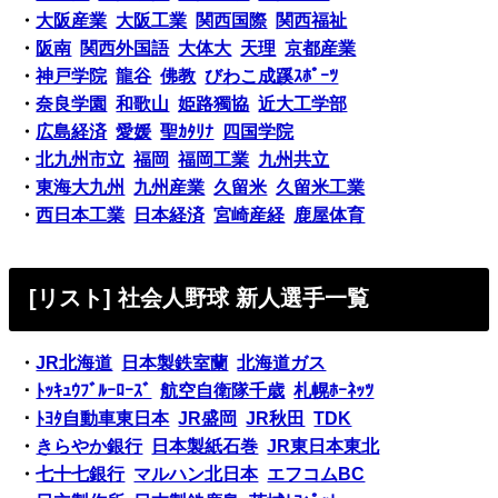
・
大阪産業
大阪工業
関西国際
関西福祉
・
阪南
関西外国語
大体大
天理
京都産業
・
神戸学院
龍谷
佛教
びわこ成蹊ｽﾎﾟｰﾂ
・
奈良学園
和歌山
姫路獨協
近大工学部
・
広島経済
愛媛
聖ｶﾀﾘﾅ
四国学院
・
北九州市立
福岡
福岡工業
九州共立
・
東海大九州
九州産業
久留米
久留米工業
・
西日本工業
日本経済
宮崎産経
鹿屋体育
[リスト] 社会人野球 新人選手一覧
・
JR北海道
日本製鉄室蘭
北海道ガス
・
ﾄｯｷｭｳﾌﾞﾙｰﾛｰｽﾞ
航空自衛隊千歳
札幌ﾎｰﾈｯﾂ
・
ﾄﾖﾀ自動車東日本
JR盛岡
JR秋田
TDK
・
きらやか銀行
日本製紙石巻
JR東日本東北
・
七十七銀行
マルハン北日本
エフコムBC