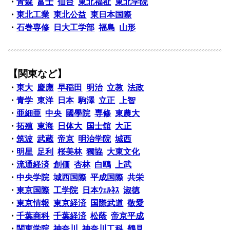
・
青森
富士
仙台
東北福祉
東北学院
・
東北工業
東北公益
東日本国際
・
石巻専修
日大工学部
福島
山形
【関東など】
・
東大
慶應
早稲田
明治
立教
法政
・
青学
東洋
日本
駒澤
立正
上智
・
亜細亜
中央
國學院
専修
東農大
・
拓殖
東海
日体大
国士舘
大正
・
筑波
武蔵
帝京
明治学院
城西
・
明星
足利
桜美林
獨協
大東文化
・
流通経済
創価
杏林
白鴎
上武
・
中央学院
城西国際
平成国際
共栄
・
東京国際
工学院
日本ｳｪﾙﾈｽ
淑徳
・
東京情報
東京経済
国際武道
敬愛
・
千葉商科
千葉経済
松蔭
帝京平成
・
関東学院
神奈川
神奈川工科
鶴見