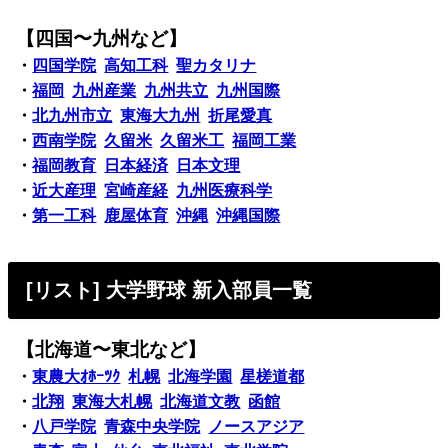
【四国〜九州など】
・
四国学院
高知工科
聖カタリナ
・
福岡
九州産業
九州共立
九州国際
・
北九州市立
東海大九州
折尾愛真
・
西南学院
久留米
久留米工
福岡工業
・
福岡教育
日本経済
日本文理
・
近大産理
宮崎産経
九州医療科学
・
第一工科
鹿屋体育
沖縄
沖縄国際
[リスト] 大学野球 新入部員一覧
【北海道〜東北など】
・
東農大ｵﾎｰﾂｸ
札幌
北海学園
星槎道都
・
北翔
東海大札幌
北海道文教
函館
・
八戸学院
青森中央学院
ノースアジア