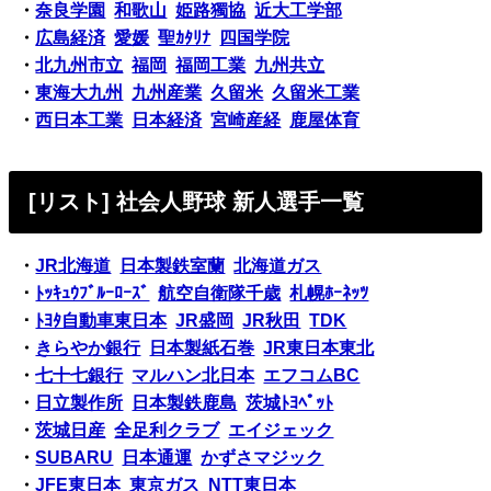
・
奈良学園
和歌山
姫路獨協
近大工学部
・
広島経済
愛媛
聖ｶﾀﾘﾅ
四国学院
・
北九州市立
福岡
福岡工業
九州共立
・
東海大九州
九州産業
久留米
久留米工業
・
西日本工業
日本経済
宮崎産経
鹿屋体育
[リスト] 社会人野球 新人選手一覧
・
JR北海道
日本製鉄室蘭
北海道ガス
・
ﾄｯｷｭｳﾌﾞﾙｰﾛｰｽﾞ
航空自衛隊千歳
札幌ﾎｰﾈｯﾂ
・
ﾄﾖﾀ自動車東日本
JR盛岡
JR秋田
TDK
・
きらやか銀行
日本製紙石巻
JR東日本東北
・
七十七銀行
マルハン北日本
エフコムBC
・
日立製作所
日本製鉄鹿島
茨城ﾄﾖﾍﾟｯﾄ
・
茨城日産
全足利クラブ
エイジェック
・
SUBARU
日本通運
かずさマジック
・
JFE東日本
東京ガス
NTT東日本