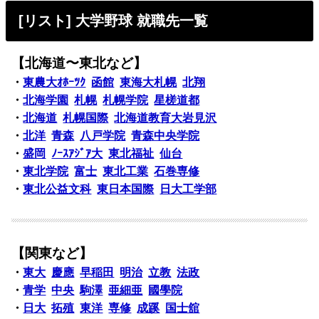
[リスト] 大学野球 就職先一覧
【北海道〜東北など】
・
東農大ｵﾎｰﾂｸ
函館
東海大札幌
北翔
・
北海学園
札幌
札幌学院
星槎道都
・
北海道
札幌国際
北海道教育大岩見沢
・
北洋
青森
八戸学院
青森中央学院
・
盛岡
ﾉｰｽｱｼﾞｱ大
東北福祉
仙台
・
東北学院
富士
東北工業
石巻専修
・
東北公益文科
東日本国際
日大工学部
【関東など】
・
東大
慶應
早稲田
明治
立教
法政
・
青学
中央
駒澤
亜細亜
國學院
・
日大
拓殖
東洋
専修
成蹊
国士舘