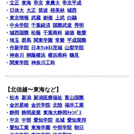
・
立正
東海
帝京
東農大
帝京平成
・
日体大
大正
筑波
桜美林
城西
・
東京情報
武蔵
創価
上武
白鷗
・
中央学院
千葉経済
国際武道
秀明
・
城西国際
松蔭
千葉商科
淑徳
敬愛
・
埼玉
群馬
関東学園
常磐
平成国際
・
作新学院
日本ｳｪﾙﾈｽ茨城
山梨学院
・
神奈川
桐蔭横浜
横浜商科
鶴見
・
関東学院
神奈川工科
【北信越〜東海など】
・
松本
新潟
新潟医療福祉
富山国際
・
金沢星稜
金沢学院
北陸
福井工業
・
静岡
静岡産業
東海大静岡ｷｬﾝﾊﾟｽ
・
中京
中部
愛知学院
名城
愛知東邦
・
愛知工業
東海学園
中部学院
朝日