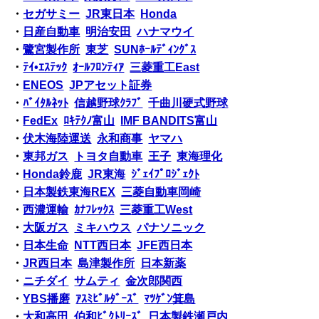
・
セガサミー
JR東日本
Honda
・
日産自動車
明治安田
ハナマウイ
・
鷺宮製作所
東芝
SUNﾎｰﾙﾃﾞｨﾝｸﾞｽ
・
ﾃｲ•ｴｽﾃｯｸ
ｵｰﾙﾌﾛﾝﾃｨｱ
三菱重工East
・
ENEOS
JPアセット証券
・
ﾊﾞｲﾀﾙﾈｯﾄ
信越野球ｸﾗﾌﾞ
千曲川硬式野球
・
FedEx
ﾛｷﾃｸﾉ富山
IMF BANDITS富山
・
伏木海陸運送
永和商事
ヤマハ
・
東邦ガス
トヨタ自動車
王子
東海理化
・
Honda鈴鹿
JR東海
ｼﾞｪｲﾌﾟﾛｼﾞｪｸﾄ
・
日本製鉄東海REX
三菱自動車岡崎
・
西濃運輸
ｶﾅﾌﾚｯｸｽ
三菱重工West
・
大阪ガス
ミキハウス
パナソニック
・
日本生命
NTT西日本
JFE西日本
・
JR西日本
島津製作所
日本新薬
・
ニチダイ
サムティ
金次郎関西
・
YBS播磨
ｱｽﾐﾋﾞﾙﾀﾞｰｽﾞ
ﾏﾂｹﾞﾝ箕島
・
大和高田
伯和ﾋﾞｸﾄﾘｰｽﾞ
日本製鉄瀬戸内