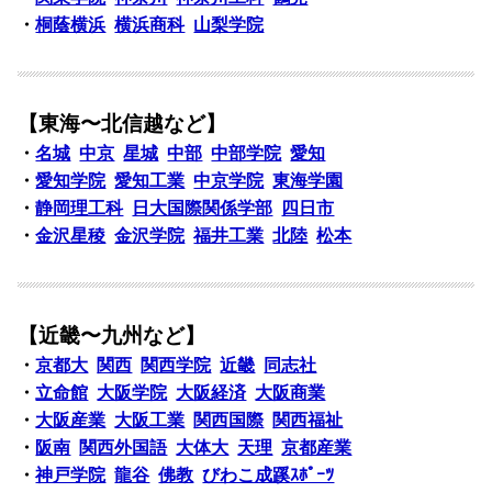
・
桐蔭横浜
横浜商科
山梨学院
【東海〜北信越など】
・
名城
中京
星城
中部
中部学院
愛知
・
愛知学院
愛知工業
中京学院
東海学園
・
静岡理工科
日大国際関係学部
四日市
・
金沢星稜
金沢学院
福井工業
北陸
松本
【近畿〜九州など】
・
京都大
関西
関西学院
近畿
同志社
・
立命館
大阪学院
大阪経済
大阪商業
・
大阪産業
大阪工業
関西国際
関西福祉
・
阪南
関西外国語
大体大
天理
京都産業
・
神戸学院
龍谷
佛教
びわこ成蹊ｽﾎﾟｰﾂ