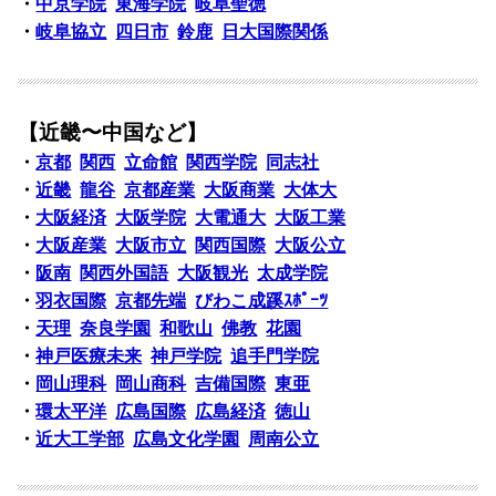
・
中京学院
東海学院
岐阜聖徳
・
岐阜協立
四日市
鈴鹿
日大国際関係
【近畿〜中国など】
・
京都
関西
立命館
関西学院
同志社
・
近畿
龍谷
京都産業
大阪商業
大体大
・
大阪経済
大阪学院
大電通大
大阪工業
・
大阪産業
大阪市立
関西国際
大阪公立
・
阪南
関西外国語
大阪観光
太成学院
・
羽衣国際
京都先端
びわこ成蹊ｽﾎﾟｰﾂ
・
天理
奈良学園
和歌山
佛教
花園
・
神戸医療未来
神戸学院
追手門学院
・
岡山理科
岡山商科
吉備国際
東亜
・
環太平洋
広島国際
広島経済
徳山
・
近大工学部
広島文化学園
周南公立