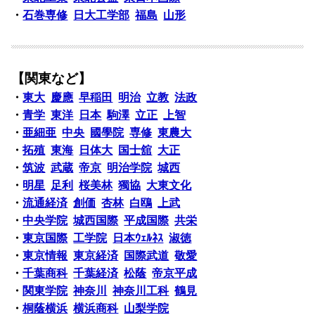
・
石巻専修
日大工学部
福島
山形
【関東など】
・
東大
慶應
早稲田
明治
立教
法政
・
青学
東洋
日本
駒澤
立正
上智
・
亜細亜
中央
國學院
専修
東農大
・
拓殖
東海
日体大
国士舘
大正
・
筑波
武蔵
帝京
明治学院
城西
・
明星
足利
桜美林
獨協
大東文化
・
流通経済
創価
杏林
白鴎
上武
・
中央学院
城西国際
平成国際
共栄
・
東京国際
工学院
日本ｳｪﾙﾈｽ
淑徳
・
東京情報
東京経済
国際武道
敬愛
・
千葉商科
千葉経済
松蔭
帝京平成
・
関東学院
神奈川
神奈川工科
鶴見
・
桐蔭横浜
横浜商科
山梨学院