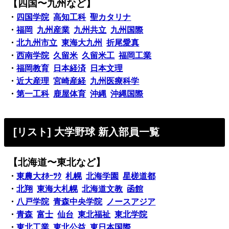
【四国〜九州など】
・
四国学院
高知工科
聖カタリナ
・
福岡
九州産業
九州共立
九州国際
・
北九州市立
東海大九州
折尾愛真
・
西南学院
久留米
久留米工
福岡工業
・
福岡教育
日本経済
日本文理
・
近大産理
宮崎産経
九州医療科学
・
第一工科
鹿屋体育
沖縄
沖縄国際
[リスト] 大学野球 新入部員一覧
【北海道〜東北など】
・
東農大ｵﾎｰﾂｸ
札幌
北海学園
星槎道都
・
北翔
東海大札幌
北海道文教
函館
・
八戸学院
青森中央学院
ノースアジア
・
青森
富士
仙台
東北福祉
東北学院
・
東北工業
東北公益
東日本国際