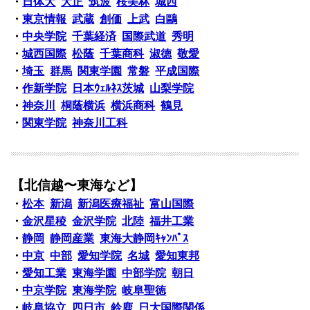
・
日体大
大正
筑波
桜美林
城西
・
東京情報
武蔵
創価
上武
白鷗
・
中央学院
千葉経済
国際武道
秀明
・
城西国際
松蔭
千葉商科
淑徳
敬愛
・
埼玉
群馬
関東学園
常磐
平成国際
・
作新学院
日本ｳｪﾙﾈｽ茨城
山梨学院
・
神奈川
桐蔭横浜
横浜商科
鶴見
・
関東学院
神奈川工科
【北信越〜東海など】
・
松本
新潟
新潟医療福祉
富山国際
・
金沢星稜
金沢学院
北陸
福井工業
・
静岡
静岡産業
東海大静岡ｷｬﾝﾊﾟｽ
・
中京
中部
愛知学院
名城
愛知東邦
・
愛知工業
東海学園
中部学院
朝日
・
中京学院
東海学院
岐阜聖徳
・
岐阜協立
四日市
鈴鹿
日大国際関係