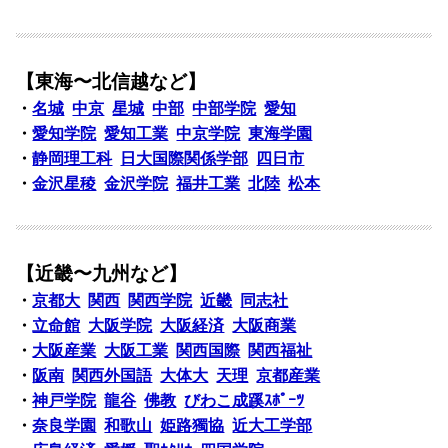
【東海〜北信越など】
・
名城
中京
星城
中部
中部学院
愛知
・
愛知学院
愛知工業
中京学院
東海学園
・
静岡理工科
日大国際関係学部
四日市
・
金沢星稜
金沢学院
福井工業
北陸
松本
【近畿〜九州など】
・
京都大
関西
関西学院
近畿
同志社
・
立命館
大阪学院
大阪経済
大阪商業
・
大阪産業
大阪工業
関西国際
関西福祉
・
阪南
関西外国語
大体大
天理
京都産業
・
神戸学院
龍谷
佛教
びわこ成蹊ｽﾎﾟｰﾂ
・
奈良学園
和歌山
姫路獨協
近大工学部