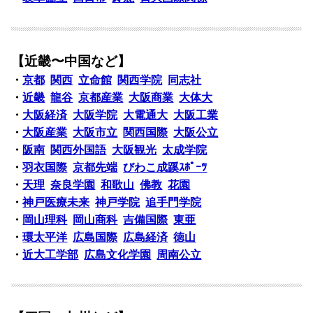
【近畿〜中国など】
・
京都
関西
立命館
関西学院
同志社
・
近畿
龍谷
京都産業
大阪商業
大体大
・
大阪経済
大阪学院
大電通大
大阪工業
・
大阪産業
大阪市立
関西国際
大阪公立
・
阪南
関西外国語
大阪観光
太成学院
・
羽衣国際
京都先端
びわこ成蹊ｽﾎﾟｰﾂ
・
天理
奈良学園
和歌山
佛教
花園
・
神戸医療未来
神戸学院
追手門学院
・
岡山理科
岡山商科
吉備国際
東亜
・
環太平洋
広島国際
広島経済
徳山
・
近大工学部
広島文化学園
周南公立