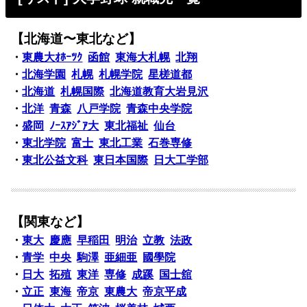
【北海道〜東北など】
・
東農大ｵﾎｰﾂｸ
函館
東海大札幌
北翔
・
北海学園
札幌
札幌学院
星槎道都
・
北海道
札幌国際
北海道教育大岩見沢
・
北洋
青森
八戸学院
青森中央学院
・
盛岡
ﾉｰｽｱｼﾞｱ大
東北福祉
仙台
・
東北学院
富士
東北工業
石巻専修
・
東北公益文科
東日本国際
日大工学部
【関東など】
・
東大
慶應
早稲田
明治
立教
法政
・
青学
中央
駒澤
亜細亜
國學院
・
日大
拓殖
東洋
専修
成蹊
国士舘
・
立正
東海
帝京
東農大
帝京平成