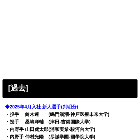
[過去]
◆2025年4月入社 新人選手(判明分)
・投手 鈴木連 (鳴門渦潮-神戸医療未来大学)
・投手 桑嶋洋輔 (津田-吉備国際大学)
・内野手 山田虎太郎(浦和実業-駿河台大学)
・内野手 仲村光陽 (尽誠学園-國學院大学)