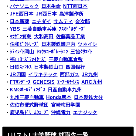
・
パナソニック
日本生命
NTT西日本
・
JFE西日本
JR西日本
島津製作所
・
日本新薬
ニチダイ
サムティ
金次郎
・
YBS
三菱自動車兵庫
ｱｽﾐﾋﾞﾙﾀﾞｰｽﾞ
・
ﾏﾂｹﾞﾝ箕島
大和高田
佐藤薬品工業
・
伯和ﾋﾞｸﾄﾘｰｽﾞ
日本製鉄瀬戸内
ツネイシ
・
ｼﾃｨﾗｲﾄ岡山
ｼｮｳﾜｺｰﾎﾟﾚｰｼｮﾝ
三協ｸﾘｴｲﾄ
・
福山ﾛｰｽﾞﾌｧｲﾀｰｽﾞ
三菱自動車倉敷
・
日鉄ｽﾃﾝﾚｽ
日本製鉄山口
四国銀行
・
JR四国
イワキテック
西部ガス
JR九州
・
FTｻﾝﾀﾞｰｽ
GENESIS
ｴｰｱｰﾙﾗｲﾉｽ
ARC九州
・
KMGﾎｰﾙﾃﾞｨﾝｸﾞｽ
日産自動車九州
・
九州三菱自動車
Honda熊本
日本製鉄大分
・
佐伯市硬式野球団
宮崎梅田学園
・
鹿児島ﾄﾞﾘｰﾑｳｪｰﾌﾞ
沖縄電力
エナジック
[リスト] 大学野球 就職先一覧