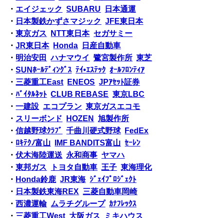
・
エイジェック
SUBARU
日本通運
・
日本製鉄かずさマジック
JFE東日本
・
東京ガス
NTT東日本
セガサミー
・
JR東日本
Honda
日産自動車
・
明治安田
ハナマウイ
鷺宮製作所
東芝
・
SUNﾎｰﾙﾃﾞｨﾝｸﾞｽ
ﾃｲ•ｴｽﾃｯｸ
ｵｰﾙﾌﾛﾝﾃｨｱ
・
三菱重工East
ENEOS
JPｱｾｯﾄ証券
・
ﾊﾞｲﾀﾙﾈｯﾄ
CLUB REBASE
東京LBC
・
一建設
エコプラン
東京ガスエコモ
・
スリーボンド
HOZEN
旭製作所
・
信越野球ｸﾗﾌﾞ
千曲川硬式野球
FedEx
・
ﾛｷﾃｸﾉ富山
IMF BANDITS富山
ｾｰﾚﾝ
・
伏木海陸運送
永和商事
ヤマハ
・
東邦ガス
トヨタ自動車
王子
東海理化
・
Honda鈴鹿
JR東海
ｼﾞｪｲﾌﾟﾛｼﾞｪｸﾄ
・
日本製鉄東海REX
三菱自動車岡崎
・
西濃運輸
ムラチグループ
ｶﾅﾌﾚｯｸｽ
・
三菱重工West
大阪ガス
ミキハウス