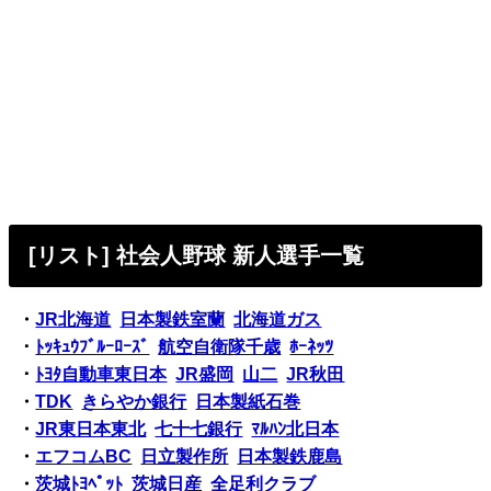
[リスト] 社会人野球 新人選手一覧
・
JR北海道
日本製鉄室蘭
北海道ガス
・
ﾄｯｷｭｳﾌﾞﾙｰﾛｰｽﾞ
航空自衛隊千歳
ﾎｰﾈｯﾂ
・
ﾄﾖﾀ自動車東日本
JR盛岡
山二
JR秋田
・
TDK
きらやか銀行
日本製紙石巻
・
JR東日本東北
七十七銀行
ﾏﾙﾊﾝ北日本
・
エフコムBC
日立製作所
日本製鉄鹿島
・
茨城ﾄﾖﾍﾟｯﾄ
茨城日産
全足利クラブ