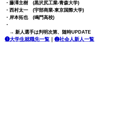
・藤澤主樹 (黒沢尻工業-青森大学)
・西村太一 (宇部商業-東京国際大学)
・岸本拓也 (鳴門高校)
・
→ 新人選手は判明次第、随時UPDATE
❶大学生就職先一覧
｜
❷社会人新人一覧