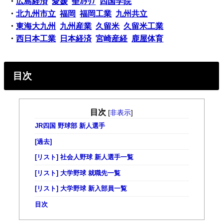
・
広島経済
愛媛
聖ｶﾀﾘﾅ
四国学院
・
北九州市立
福岡
福岡工業
九州共立
・
東海大九州
九州産業
久留米
久留米工業
・
西日本工業
日本経済
宮崎産経
鹿屋体育
目次
目次
[
非表示
]
JR四国 野球部 新人選手
[過去]
[リスト] 社会人野球 新人選手一覧
[リスト] 大学野球 就職先一覧
[リスト] 大学野球 新入部員一覧
目次