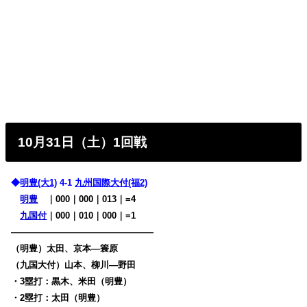
10月31日（土）1回戦
◆
明豊(大1)
4-1
九州国際大付(福2)
明豊
・
｜000｜000｜013｜=4
九国付
｜000｜010｜000｜=1
————————————————
（明豊）太田、京本―簑原
（九国大付）山本、柳川―野田
・3塁打：黒木、米田（明豊）
・2塁打：太田（明豊）