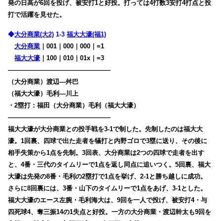
発の日高が6回を投げ、被安打1と好投。打っては4打数3安打4打点と投
打で活躍を見せた。
◆
大分商業(大2)
1-3
福大大濠(福1)
大分商業
｜001｜000｜000｜=1
福大大濠
｜100｜010｜01x｜=3
————————————————
（大分商業）渡辺―舛巴
（福大大濠）毛利―川上
・2塁打：福田（大分商業）毛利（福大大濠）
————————————————
福大大濠が大分商業との投手戦を3-1で制した。先制したのは福大大
濠。1回裏、四球で出た走者を犠打と内野ゴロで3塁に送り、その後に
相手失策から1点を先制。3回表、大分商業は2つの四球で走者を出す
と、4番・三代のタイムリーで1点を返し同点に追いつく。5回裏、福大
大濠は先発の8番・毛利の2塁打で1点を挙げ、2-1と勝ち越しに成功。
さらに8回裏には、3番・山下のタイムリーで1点をあげ、3-1とした。
福大大濠のエース左腕・毛利海大は、9回を一人で投げ、被安打4・与
四死球4、奪三振14の1失点と好投。一方の大分商業・渡辺幹太も9回を