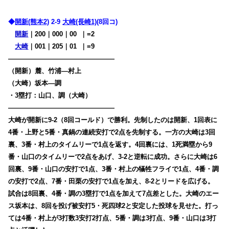
◆
開新(熊本2)
2-9
大崎(長崎1)
(8回コ)
開新
｜200｜000｜00
0
｜=2
大崎
｜001｜205｜01
0
｜=9
————————————————
（開新）麓、竹浦―村上
（大崎）坂本―調
・3塁打：山口、調（大崎）
————————————————
大崎が開新に9-2（8回コールド）で勝利。先制したのは開新、1回表に
4番・上野と5番・真鍋の連続安打で2点を先制する。一方の大崎は3回
裏、3番・村上のタイムリーで1点を返す。4回裏には、1死満塁から9
番・山口のタイムリーで2点をあげ、3-2と逆転に成功。さらに大崎は6
回裏、9番・山口の安打で1点、3番・村上の犠牲フライで1点、4番・調
の安打で2点、7番・田栗の安打で1点を加え、8-2とリードを広げる。
試合は8回裏、4番・調の3塁打で1点を加えて7点差とした。大崎のエー
ス坂本は、8回を投げ被安打5・死四球2と安定した投球を見せた。打っ
ては4番・村上が3打数3安打2打点、5番・調は3打点、9番・山口は3打