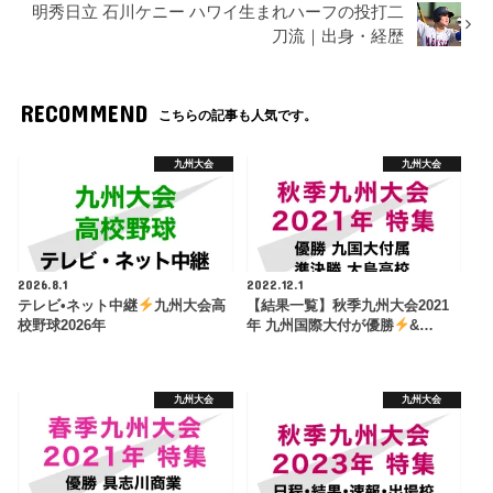
明秀日立 石川ケニー ハワイ生まれハーフの投打二
刀流｜出身・経歴
RECOMMEND
こちらの記事も人気です。
九州大会
九州大会
2026.8.1
2022.12.1
テレビ•ネット中継
九州大会高
【結果一覧】秋季九州大会2021
校野球2026年
年 九州国際大付が優勝
&…
九州大会
九州大会