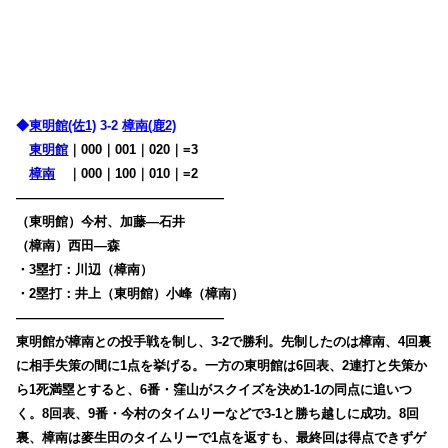
◆
東明館(佐1)
3-2
樟南(鹿2)
東明館
｜000｜001｜020｜=3
樟南
・
｜000｜100｜010｜=2
————————————————
（東明館）今村、加藤―石井
（樟南）西田―森
・3塁打：川辺（樟南）
・2塁打：井上（東明館）小峰（樟南）
————————————————
東明館が樟南との投手戦を制し、3-2で勝利。先制したのは樟南、4回裏
に相手失
策の間に1点を挙げる。一方の東明館は6回表、2連打と失策か
ら1死満塁とすると、6番・窪山がスクイズを決め1-1の同点に追いつ
く。8回表、9番・今村のタイムリーなどで3-1と勝ち越しに成功。8回
裏、樟南は麥生田のタイムリーで1点を返すも、最終回は得点できずゲ