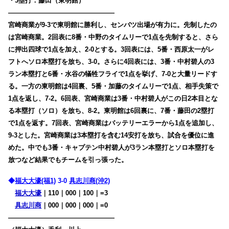
・3塁打：藤田（東明館）
————————————————
宮崎商業が9-3で東明館に勝利し、センバツ出場が有力に。先制したの
は宮崎商業。2回表に8番・中野のタイムリーで1点を先制すると、さら
に押出四球で1点を加え、2-0とする。3回表には、5番・西原太一がレ
フトへソロ本塁打を放ち、3-0。さらに4回表には、3番・中村碧人の3
ラン本塁打と6番・水谷の犠牲フライで1点を挙げ、7-0と大量リードす
る。一方の東明館は4回裏、5番・加藤のタイムリーで1点、相手失策で
1点を返し、7-2。6回表、宮崎商業は3番・中村碧人がこの日2本目とな
る本塁打（ソロ）を放ち、8-2。東明館は6回裏に、7番・藤田の2塁打
で1点を返す。7回表、宮崎商業はバッテリーエラーから1点を追加し、
9-3とした。宮崎商業は3本塁打を含む14安打を放ち、試合を優位に進
めた。中でも3番・キャプテン中村碧人が3ラン本塁打とソロ本塁打を
放つなど結果でもチームを引っ張った。
◆
福大大濠(福1)
3-0
具志川商(沖2)
福大大濠
｜110｜000｜100｜=3
具志川商
｜000｜000｜000｜=0
————————————————