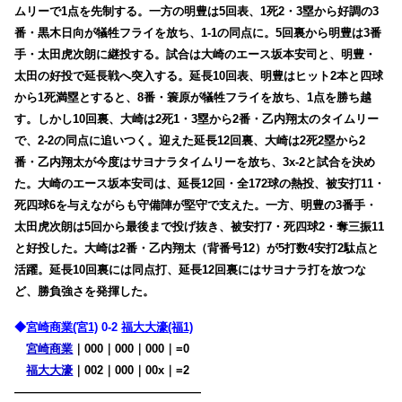
ムリーで1点を先制する。一方の明豊は5回表、1死2・3塁から好調の3
番・黒木日向が犠牲フライを放ち、1-1の同点に。5回裏から明豊は3番
手・太田虎次朗に継投する。試合は大崎のエース坂本安司と、明豊・
太田の好投で延長戦へ突入する。延長10回表、明豊はヒット2本と四球
から1死満塁とすると、8番・簑原が犠牲フライを放ち、1点を勝ち越
す。しかし10回裏、大崎は2死1・3塁から2番・乙内翔太のタイムリー
で、2-2の同点に追いつく。迎えた延長12回裏、大崎は2死2塁から2
番・乙内翔太が今度はサヨナラタイムリーを放ち、3x-2と試合を決め
た。大崎のエース坂本安司は、延長12回・全172球の熱投、被安打11・
死四球6を与えながらも守備陣が堅守で支えた。一方、明豊の3番手・
太田虎次朗は5回から最後まで投げ抜き、被安打7・死四球2・奪三振11
と好投した。大崎は2番・乙内翔太（背番号12）が5打数4安打2駄点と
活躍。延長10回裏には同点打、延長12回裏にはサヨナラ打を放つな
ど、勝負強さを発揮した。
◆
宮崎商業(宮1)
0-2
福大大濠(福1)
宮崎商業
｜000｜000｜000｜=0
福大大濠
｜002｜000｜00x｜=2
————————————————