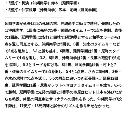
・3塁打：長浜（沖縄尚学）赤木（延岡学園）
・2塁打：仲宗根皐（沖縄尚学）広本、尼崎（延岡学園）
————————————————
延岡学園が延長12回の死闘の末、沖縄尚学に6x-5で勝利。先制したの
は沖縄尚学、1回表に先発の5番・後間のタイムリーで1点を先制。直後
の1回裏、延岡学園は2安打と四球で1死満塁とすると相手エラーから1
点を返し同点とする。沖縄尚学は5回表、6番・知念のタイムリーなど
で2点を追加し、3-1と勝ち越す。6回裏、延岡学園は1番・尼嵜のタイ
ムリーで1点を返し、3-2。8回表、沖縄尚学は2番・長濱の3塁打で2点
を追加し、5-2とリードを広げる。8回裏、延岡学園は5番・村上と7
番・佐藤のタイムリーで2点を返し、5-4と1点差。さらに9回裏、2番・
赤木の3塁打で1点を返し、5-5の同点に追いつき延長戦へ。延長12回
裏、延岡学園は1番・尼嵜がレフトへサヨナラタイムリーを放ち、6x-5
で勝利。延岡学園は先発の須藤と2番手の市原はヒット11本を浴びなが
らも粘投、終盤の同点劇とサヨナラへの流れを作った。沖縄尚学の3投
手陣は、17安打・13死四球と試合のリズムを作り出せなかった。