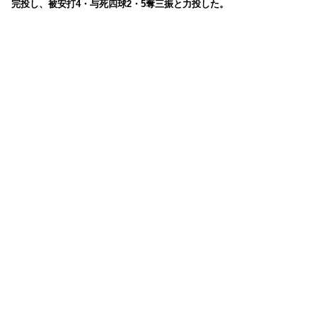
完投し、被安打4・与死四球2・5奪三振と力投した。