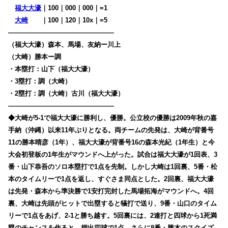
福大大濠
｜100｜000｜000｜=1
大崎
・・
｜100｜120｜10x｜=5
————————————————
（福大大濠）森本、馬場、友納ー川上
（大崎）勝本ー調
・本塁打：山下（福大大濠）
・3塁打：調（大崎）
・2塁打：調（大崎）古川（福大大濠）
————————————————
◆大崎が5-1で福大大濠に勝利し、優勝。公立校の優勝は2009年秋の嘉
手納（沖縄）以来11年ぶりとなる。両チームの先発は、大崎が背番号
11の勝本晴彦（1年）、福大大濠が背番号16の森本光紀（1年生）と今
大会初登板の1年生がマウンドへ上がった。試合は福大大濠が1回表、3
番・山下恭吾のソロ本塁打で1点を先制。しかし大崎は1回裏、5番・松
本のタイムリーで1点を返し、すぐさま同点とした。2回裏、福大大濠
は先発・森本から準決勝で1安打完封した馬場拓海がマウンドへ。4回
裏、大崎は先頭がヒットで出塁すると犠打で送り、9番・山口のタイム
リーで1点をあげ、2-1と勝ち越す。5回裏には、2連打と四球から1死満
塁のチャンスを作ると、押出四球で1点、さらに8番・勝本のスクイズ