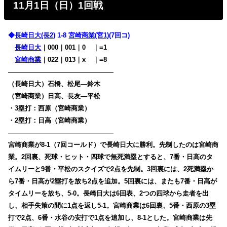
11月1日（日）1回戦
◆
長崎日大(長2)
1-8
宮崎商業(宮1)
(7回コ)
長崎日大
｜000｜001｜0
00
｜=1
宮崎商業
｜022｜013｜x
00
｜=8
————————————————
（長崎日大）石橋、松尾―鈴木
（宮崎商業）日高、長友―平松
・3塁打：西原（宮崎商業）
・2塁打：日高（宮崎商業）
————————————————
宮崎商業が8-1（7回コールド）で長崎日大に勝利。先制したのは宮崎商
業。2回裏、死球・ヒット・四球で無死満塁とすると、7番・日高のタ
イムリーと9番・平松のスクイズで2点を先制。3回裏には、2死満塁か
ら7番・日高が2塁打を放ち2点を追加。5回裏には、またも7番・日高が
タイムリーを放ち、5-0。長崎日大は6回表、2つの四球から走者を出
し、相手失策の間に1点を返し5-1。宮崎商業は6回裏、5番・西原の3塁
打で2点、6番・水谷の安打で1点を追加し、8-1とした。宮崎商業は先