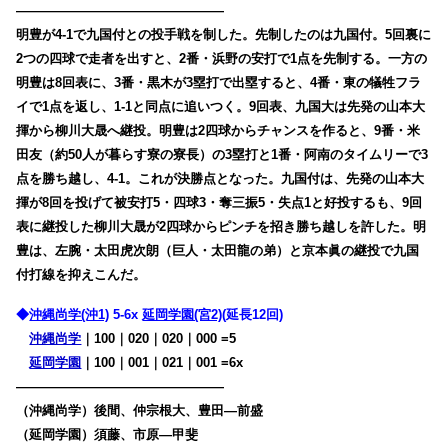
————————————————
明豊が4-1で九国付との投手戦を制した。先制したのは九国付。5回裏に
2つの四球で走者を出すと、2番・浜野の安打で1点を先制する。一方の
明豊は8回表に、3番・黒木が3塁打で出塁すると、4番・東の犠牲フラ
イで1点を返し、1-1と同点に追いつく。9回表、九国大は先発の山本大
揮から柳川大晟へ継投。明豊は2四球からチャンスを作ると、9番・米
田友（約50人が暮らす寮の寮長）の3塁打と1番・阿南のタイムリーで3
点を勝ち越し、4-1。これが決勝点となった。九国付は、先発の山本大
揮が8回を投げて被安打5・四球3・奪三振5・失点1と好投するも、9回
表に継投した柳川大晟が2四球からピンチを招き勝ち越しを許した。明
豊は、左腕・太田虎次朗（巨人・太田龍の弟）と京本眞の継投で九国
付打線を抑えこんだ。
◆
沖縄尚学(沖1)
5-6x
延岡学園(宮2)
(延長12回)
沖縄尚学
｜100｜020｜020｜000 =5
延岡学園
｜100｜001｜021｜001
=6x
————————————————
（沖縄尚学）後間、仲宗根大、豊田―前盛
（延岡学園）須藤、市原―甲斐