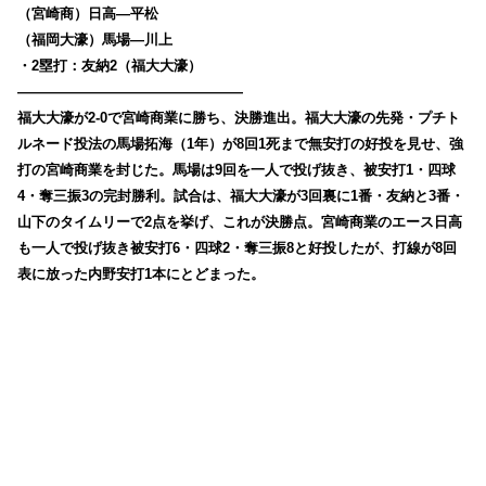
（宮崎商）日高―平松
（福岡大濠）馬場―川上
・2塁打：友納2（福大大濠）
————————————————
福大大濠が2-0で宮崎商業に勝ち、決勝進出。福大大濠の先発・プチト
ルネード投法の馬場拓海（1年）が8回1死まで無安打の好投を見せ、強
打の宮崎商業を封じた。馬場は9回を一人で投げ抜き、被安打1・四球
4・奪三振3の完封勝利。試合は、
福大大濠が3回裏に1番・友納と3番・
山下のタイムリーで2点を挙げ、これが決勝点。宮崎商業のエース日高
も一人で投げ抜き被安打6・四球2・奪三振8と好投したが、打線が8回
表に放った内野安打1本にとどまった。