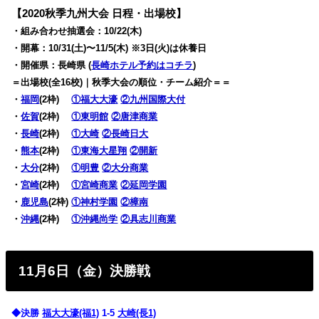
【2020秋季九州大会 日程・出場校】
・組み合わせ抽選会：10/22(木)
・開幕：10/31(土)〜11/5(木) ※3日(火)は休養日
・開催県：長崎県 (
長崎ホテル予約はコチラ
)
＝出場校(全16校)｜秋季大会の順位・チーム紹介＝＝
・
福岡
(2枠)
①福大大濠
②九州国際大付
・
佐賀
(2枠)
①東明館
②唐津商業
・
長崎
(2枠)
①大崎
②長崎日大
・
熊本
(2枠)
①東海大星翔
②開新
・
大分
(2枠)
①明豊
②大分商業
・
宮崎
(2枠)
①宮崎商業
②延岡学園
・
鹿児島
(2枠)
①神村学園
②樟南
・
沖縄
(2枠)
①沖縄尚学
②具志川商業
11月6日（金）決勝戦
◆決勝
福大大濠(福1)
1-5
大崎(長1)