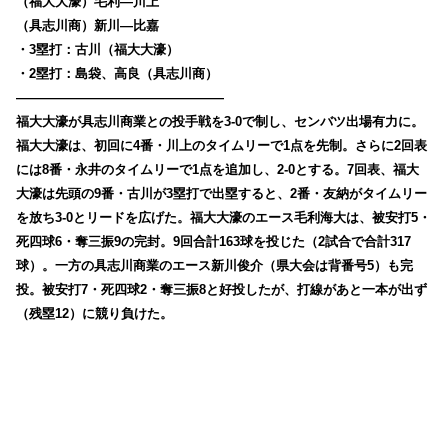
（福大大濠）毛利―川上
（具志川商）新川―比嘉
・3塁打：古川（福大大濠）
・2塁打：島袋、高良（具志川商）
————————————————
福大大濠が具志川商業との投手戦を3-0で制し、センバツ出場有力に。
福大大濠は、初回に4番・川上のタイムリーで1点を先制。さらに2回表
には8番・永井のタイムリーで1点を追加し、2-0とする。7回表、福大
大濠は先頭の9番・古川が3塁打で出塁すると、2番・友納がタイムリー
を放ち3-0とリードを広げた。福大大濠のエース毛利海大は、被安打5・
死四球6・奪三振9の完封。9回合計163球を投じた（2試合で合計317
球）。一方の具志川商業のエース新川俊介（県大会は背番号5）も完
投。被安打7・死四球2・奪三振8と好投したが、打線があと一本が出ず
（残塁12）に競り負けた。