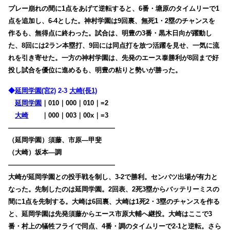
プレー崩れの間に1点をあげて逆転すると、6番・塘原のタイムリーで1
点を追加し、6-4とした。神村学園は9回裏、無死1・2塁のチャンスを
作るも、無得点に終わった。試合は、明豊の3番・黒木日向が躍動し
た、8回には2ラン本塁打、9回には同点打を放つ活躍を見せ、一気に流
れを引き寄せた。一方の神村学園は、先発のエース泰勝利が8回まで好
投し試合を優位に進めるも、明豊の粘りと勢いが勝った。
◆
延岡学園(宮2)
2-3
大崎(長1)
延岡学園
｜010｜000｜010｜=2
大崎
・・
｜000｜003｜00x｜=3
————————————————
（延岡学園）須藤、市原―甲斐
（大崎）坂本―調
————————————————
大崎が延岡学園との投手戦を制し、3-2で勝利。センバツ出場が有力と
なった。先制したのは延岡学園。2回表、2死3塁からバッテリーミスの
間に1点を先制する。大崎は6回裏、大崎は1死2・3塁のチャンスを作る
と、延岡学園は先発須藤からエース市原大輔へ継投。大崎はここで3
番・村上の犠牲フライで同点、4番・調のタイムリーで2-1と逆転。さら