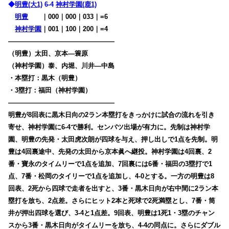
◆
明豊(大1)
6-4
神村学園(鹿1)
明豊
・・
｜000｜000｜033｜=6
神村学園
｜001｜100｜200｜=4
————————————————
（明豊）太田、京本―簑原
（神村学園）泰、内堀、川井―中島
・本塁打：黒木（明豊）
・3塁打：福田（神村学園）
————————————————
明豊が8回表に黒木日向の2ラン本塁打をきっかけに試合の流れを引き
寄せ、神村学園に6-4で勝利。センバツ出場が有力に。
先制は神村学
園、明豊の先発・太田虎次朗が四球を与え、押し出しで1点を先制。明
豊は4回裏途中、先発の太田から京本眞へ継投。神村学園は4回裏、2
番・寶永のタイムリーで1点を追加、7回裏には6番・福田の3塁打で1
点、7番・松岡のタイリーで1点を追加し、4-0とする。一方の明豊は8
回表、2死から四球で走者を出すと、3番・黒木日向が右中間に2ラン本
塁打を放ち、2点差。さらにヒット2本と死球で2死満塁とし、7番・筒
井が押出四球を選び、3-4と1点差。9回表、明豊は1死1・3塁のチャン
スから3番・黒木日向がタイムリーを放ち、4-4の同点に。さらにダブル