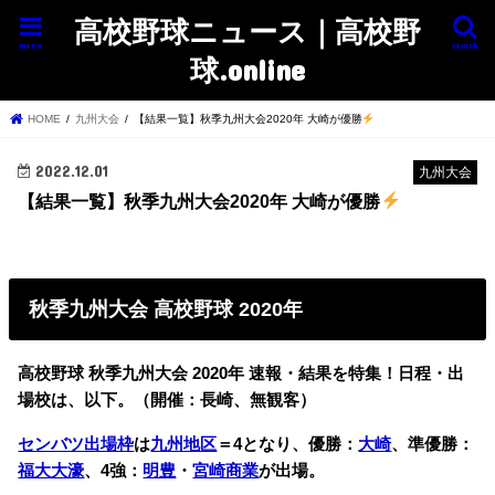
高校野球ニュース｜高校野
menu
search
球.online
HOME
九州大会
【結果一覧】秋季九州大会2020年 大崎が優勝
2022.12.01
九州大会
【結果一覧】秋季九州大会2020年 大崎が優勝
秋季九州大会 高校野球 2020年
高校野球 秋季九州大会 2020年 速報・結果を特集！日程・出
場校は、以下。（開催：長崎、無観客）
センバツ出場枠
は
九州地区
＝4となり、優勝：
大崎
、準優勝：
福大大濠
、4強：
明豊
・
宮崎商業
が出場。