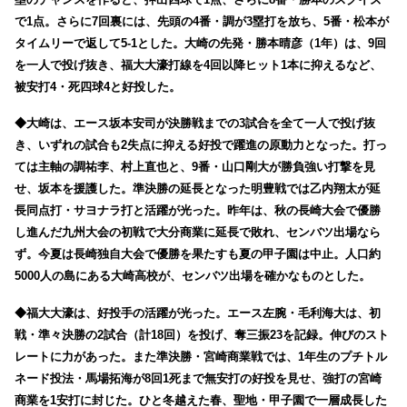
で1点。さらに7回裏には、先頭の4番・調が3塁打を放ち、5番・松本が
タイムリーで返して5-1とした。大崎の先発・勝本晴彦（1年）は、9回
を一人で投げ抜き、福大大濠打線を4回以降ヒット1本に抑えるなど、
被安打4・死四球4と好投した。
◆大崎は、エース坂本安司が決勝戦までの3試合を全て一人で投げ抜
き、いずれの試合も2失点に抑える好投で躍進の原動力となった。打っ
ては主軸の調祐李、村上直也と、9番・山口剛大が勝負強い打撃を見
せ、坂本を援護した。準決勝の延長となった明豊戦では乙内翔太が延
長同点打・サヨナラ打と活躍が光った。昨年は、秋の長崎大会で優勝
し進んだ九州大会の初戦で大分商業に延長で敗れ、センバツ出場なら
ず。今夏は長崎独自大会で優勝を果たすも夏の甲子園は中止。人口約
5000人の島にある大崎高校が、センバツ出場を確かなものとした。
◆福大大濠は、好投手の活躍が光った。エース左腕・毛利海大は、初
戦・準々決勝の2試合（計18回）を投げ、奪三振23を記録。伸びのスト
レートに力があった。また準決勝・宮崎商業戦では、1年生のプチトル
ネード投法・馬場拓海が8回1死まで無安打の好投を見せ、強打の宮崎
商業を1安打に封じた。ひと冬越えた春、聖地・甲子園で一層成長した