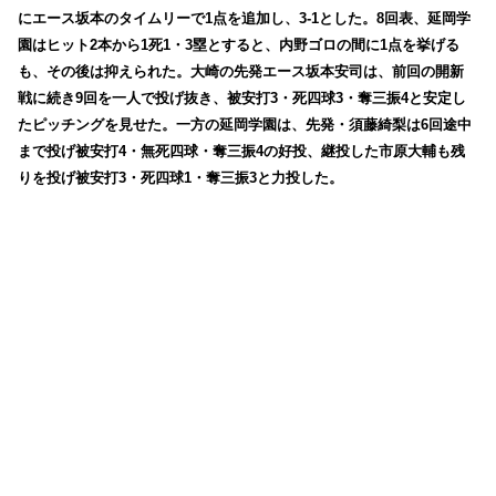
にエース坂本のタイムリーで1点を追加し、3-1とした。8回表、延岡学
園はヒット2本から1死1・3塁とすると、内野ゴロの間に1点を挙げる
も、その後は抑えられた。大崎の先発エース坂本安司は、前回の開新
戦に続き9回を一人で投げ抜き、被安打3・死四球3・奪三振4と安定し
たピッチングを見せた。一方の延岡学園は、先発・
須藤綺梨は6回途中
まで投げ被安打4・無死四球・奪三振4の好投、継投した市原大輔も残
りを投げ被安打3・死四球1・奪三振3と力投した。