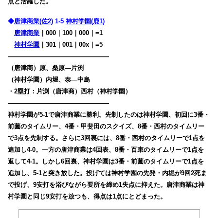
点と活躍した。
◆
唐津商業(佐2)
1-5
神村学園(鹿1)
唐津商業
｜000｜100｜000｜=1
神村学園
｜301｜001｜00x｜=5
————————————————
（唐津商）原、桑原―片渕
（神村学園）内堀、泰―中島
・2塁打：片渕（唐津商）西村（神村学園）
————————————————
神村学園が5-1で唐津商業に勝利。先制したのは神村学園、初回に3番・
前薗のタイムリー、4番・甲斐田のスクイズ、8番・西村のタイムリー
で3点を先制する。さらに3回裏には、8番・西村のタイムリーで1点を
追加し4-0。一方の唐津商業は4回表、8番・百束のタイムリーで1点を
返して4-1。しかし6回裏、神村学園は3番・前薗のタイムリーで1点を
追加し、5-1と突き放した。投げては神村学園の先発・内堀が9回2死ま
で投げ、9安打を浴びながら要所を締め1失点に抑えた。唐津商業は神
村学園と同じ9安打を放つも、得点は1点にとどまった。