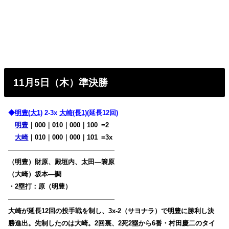
11月5日（木）準決勝
◆
明豊(大1)
2-3x
大崎(長1)
(延長12回)
明豊
｜000｜010｜000｜100
0
=2
大崎
｜010｜000｜000｜101
0
=3x
————————————————
（明豊）財原、殿垣内、太田―簑原
（大崎）坂本―調
・2塁打：原（明豊）
————————————————
大崎が延長12回の投手戦を制し、3x-2（サヨナラ）で明豊に勝利し決
勝進出。先制したのは大崎。2回裏、2死2塁から6番・村田慶二のタイ