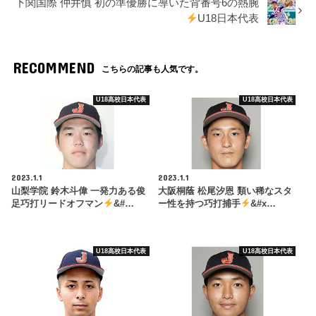
下関国際 仲井慎 初の準優勝に導いた背番号6の熱腕
U18日本代表
RECOMMEND
こちらの記事も人気です。
U18高校日本代表
U18高校日本代表
2023.1.1
2023.1.1
山梨学院 鈴木斗偉 一発力ある俊
大阪桐蔭 松尾汐恩 類い稀なスタ
足巧打リードオフマン
&#…
ー性を持つ巧打捕手
&#x…
U18高校日本代表
U18高校日本代表