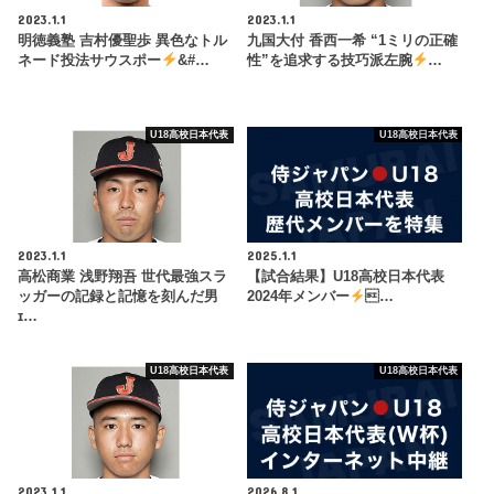
2023.1.1
2023.1.1
明徳義塾 吉村優聖歩 異色なトル
九国大付 香西一希 “1ミリの正確
ネード投法サウスポー
&#…
性”を追求する技巧派左腕
…
U18高校日本代表
U18高校日本代表
2023.1.1
2025.1.1
高松商業 浅野翔吾 世代最強スラ
【試合結果】U18高校日本代表
ッガーの記録と記憶を刻んだ男
2024年メンバー
…
ɪ…
U18高校日本代表
U18高校日本代表
2023.1.1
2026.8.1