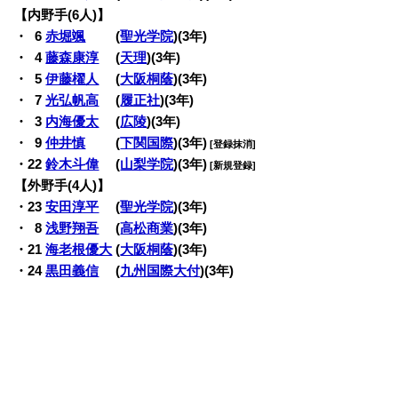
【内野手(6人)】
・
0
6
赤堀颯
(
聖光学院
)(3年)
・
0
4
藤森康淳
(
天理
)(3年)
・
0
5
伊藤櫂人
(
大阪桐蔭
)(3年)
・
0
7
光弘帆高
(
履正社
)(3年)
・
0
3
内海優太
(
広陵
)(3年)
・
0
9
仲井慎
(
下関国際
)(3年)
[登録抹消]
・22
鈴木斗偉
(
山梨学院
)(3年)
[新規登録]
【外野手(4人)】
・23
安田淳平
(
聖光学院
)(3年)
・
0
8
浅野翔吾
(
高松商業
)(3年)
・21
海老根優大
(
大阪桐蔭
)(3年)
・24
黒田義信
(
九州国際大付
)(3年)