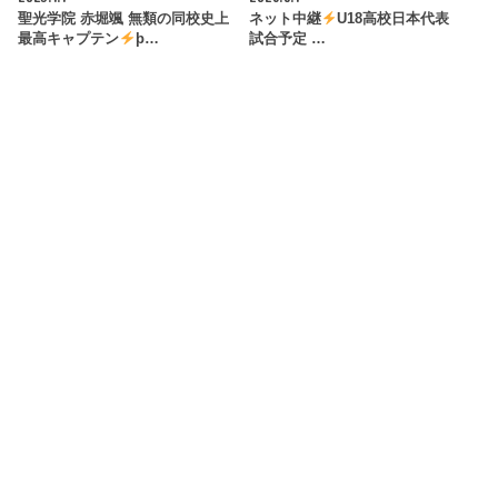
聖光学院 赤堀颯 無類の同校史上
ネット中継
U18高校日本代表
最高キャプテン
þ…
試合予定 …