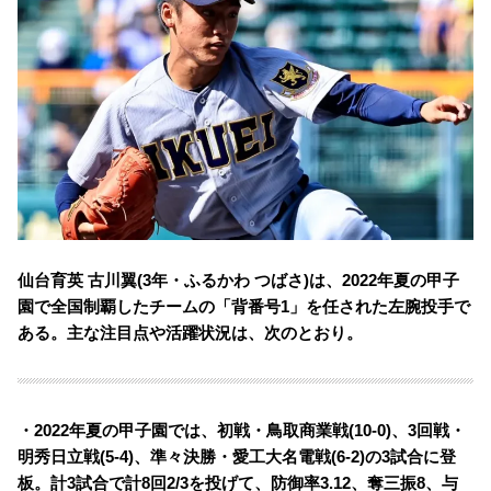
仙台育英 古川翼(3年・ふるかわ つばさ)は、2022年夏の甲子
園で全国制覇したチームの「背番号1」を任された左腕投手で
ある。主な注目点や活躍状況は、次のとおり。
・2022年夏の甲子園では、初戦・鳥取商業戦(10-0)、3回戦・
明秀日立戦(5-4)、準々決勝・愛工大名電戦(6-2)の3試合に登
板。計3試合で計8回2/3を投げて、防御率3.12、奪三振8、与