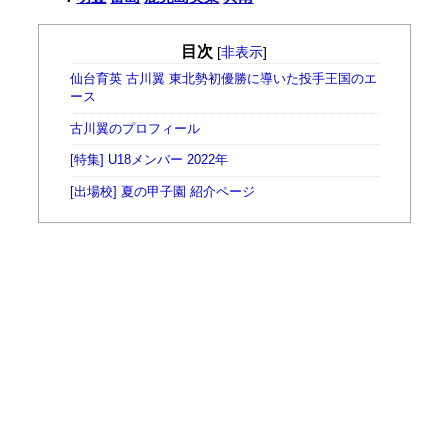
目次
[
非表示
]
仙台育英 古川翼 東北勢初優勝に導いた投手王国のエ
ース
古川翼のプロフィール
[特集] U18メンバー 2022年
[出場校] 夏の甲子園 紹介ページ