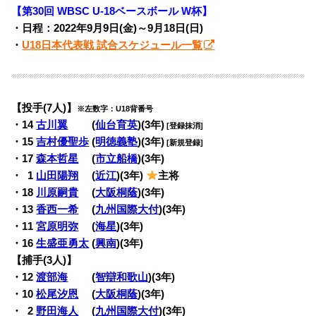
【第30回 WBSC U-18ベースボール W杯】
・日程：2022年9月9日(金)～9月18日(日)
・
U18日本代表戦 試合スケジュール一覧
【投手(7人)】
※左数字：U18背番号
・14
古川翼
(
仙台育英
)(3年)
[登録抹消]
・15
吉村優聖歩
(
明徳義塾
)(3年)
[新規登録]
・17
森本哲星
(
市立船橋
)(3年)
・
0
1
山田陽翔
(
近江
)(3年)
主将
・18
川原嗣貴
(
大阪桐蔭
)(3年)
・13
香西一希
(
九州国際大付
)(3年)
・11
宮原明弥
(
海星
)(3年)
・16
生盛亜勇太
(
興南
)(3年)
【捕手(3人)】
・12
渡部海
(
智辯和歌山
)(3年)
・10
松尾汐恩
(
大阪桐蔭
)(3年)
・
0
2
野田海人
(
九州国際大付
)(3年)