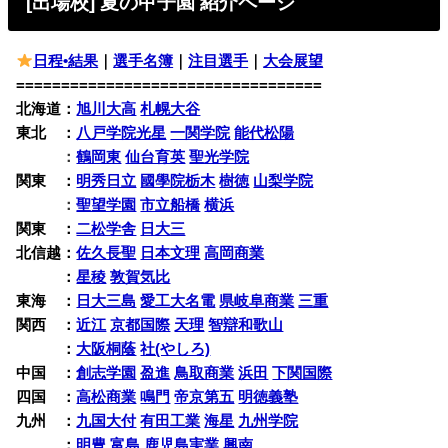
[出場校] 夏の甲子園
紹介ページ
日程•結果
｜
選手名簿
｜
注目選手
｜
大会展望
==================================
北海道：
旭川大高
札幌大谷
東北 ：
八戸学院光星
一関学院
能代松陽
東北
：
鶴岡東
仙台育英
聖光学院
関東 ：
明秀日立
國學院栃木
樹徳
山梨学院
関東
：
聖望学園
市立船橋
横浜
関東 ：
二松学舎
日大三
北信越：
佐久長聖
日本文理
高岡商業
北信越
：
星稜
敦賀気比
東海 ：
日大三島
愛工大名電
県岐阜商業
三重
関西 ：
近江
京都国際
天理
智辯和歌山
関西
：
大阪桐蔭
社(やしろ)
中国 ：
創志学園
盈進
鳥取商業
浜田
下関国際
四国 ：
高松商業
鳴門
帝京第五
明徳義塾
九州 ：
九国大付
有田工業
海星
九州学院
九州
：
明豊
富島
鹿児島実業
興南