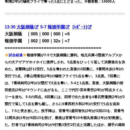
隼翔(2年)の犠牲フライで奪った1点にとどまった。※観客数：14000人
13:30
大阪桐蔭
5-7
報徳学園
[ﾚﾎﾟｰﾄ]
大阪桐蔭 ｜005｜000｜000｜=5
報徳学園 ｜002｜000｜32x｜=7
=====================================
試合経過
報徳学園が7-5で大阪桐蔭に勝利。地元兵庫•3塁側アルプスか
らの大アゲアゲホイホイに後押しされ、5点差をひっくり返して決勝進出を決
めた。攻撃陣は計12安打。5点を奪われた直後の3回裏に、9番間木歩(1年)の
安打で1点、2番山増達也(2年)の犠牲フライで1点を奪い、3点差。7回裏に
は、7番林純司(2年)の2塁打で2点を奪い、5-4と1点差。直後、大阪桐蔭の前
田悠伍(2年)がマウンドにあがるも、ここで代打•宮本青空(2年)が同点タイム
リーを放ち、5-5の同点。8回裏には、四球で出た走者を4番石野蓮授(2年)が2
塁打で返して1点を勝ち越し、さらに6番西村大和(2年)の安打で1点を追加
し、7-5と突き放した。投手陣は、背番号1盛田智矢(2年)が2回2/3を、背番号
11間木歩(1年)が4回1/3を投げ、最後は背番号10今朝丸裕喜(1年)が好救援し
た。打者では7番林純司(2年)が4打数3安打2打点と活躍したほか、捕手の堀柊