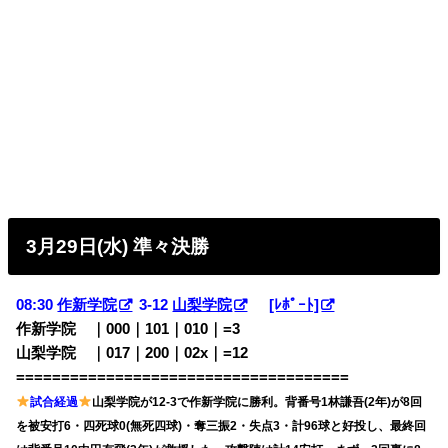
3月29日(水) 準々決勝
08:30
作新学院
3-12
山梨学院
[ﾚﾎﾟｰﾄ]
作新学院 ｜000｜101｜010｜=3
山梨学院 ｜017｜200｜02x｜=12
=====================================
試合経過
山梨学院が12-3で作新学院に勝利。背番号1林謙吾(2年)が8回
を被安打6・四死球0(無死四球)・奪三振2・失点3・計96球と好投し、最終回