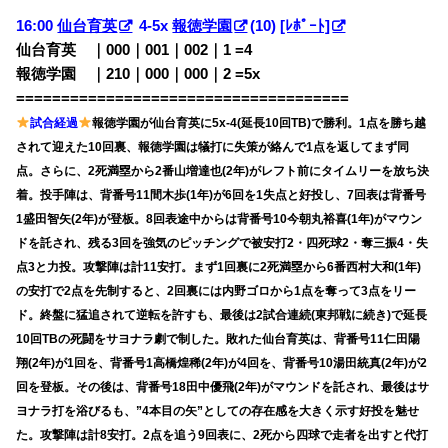
16:00
仙台育英
4-5x
報徳学園
(10)
[ﾚﾎﾟｰﾄ]
仙台育英 ｜000｜001｜002｜1
=4
報徳学園 ｜210｜000｜000｜2
=5x
=====================================
試合経過
報徳学園が仙台育英に5x-4(延長10回TB)で勝利。1点を勝ち越
されて迎えた10回裏、報徳学園は犠打に失策が絡んで1点を返してまず同
点。さらに、2死満塁から2番山増達也(2年)がレフト前にタイムリーを放ち決
着。投手陣は、背番号11間木歩(1年)が6回を1失点と好投し、7回表は背番号
1盛田智矢(2年)が登板。8回表途中からは背番号10今朝丸裕喜(1年)がマウン
ドを託され、残る3回を強気のピッチングで被安打2・四死球2・奪三振4・失
点3と力投。攻撃陣は計11安打。まず1回裏に2死満塁から6番西村大和(1年)
の安打で2点を先制すると、2回裏には内野ゴロから1点を奪って3点をリー
ド。終盤に猛追されて逆転を許すも、最後は2試合連続(東邦戦に続き)で延長
10回TBの死闘をサヨナラ劇で制した。敗れた仙台育英は、背番号11仁田陽
翔(2年)が1回を、背番号1高橋煌稀(2年)が4回を、背番号10湯田統真(2年)が2
回を登板。その後は、背番号18田中優飛(2年)がマウンドを託され、最後はサ
ヨナラ打を浴びるも、”4本目の矢”としての存在感を大きく示す好投を魅せ
た。攻撃陣は計8安打。2点を追う9回表に、2死から四球で走者を出すと代打