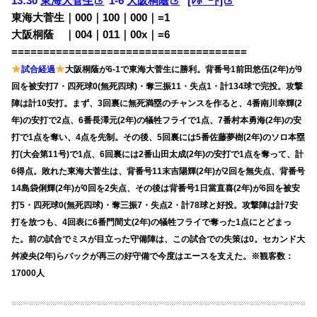
13:30
東海大菅生
1-6
大阪桐蔭
[ﾚﾎﾟｰﾄ]
東海大菅生｜000｜100｜000｜=1
大阪桐蔭 ｜004｜011｜00x｜=6
=====================================
試合経過
大阪桐蔭が6-1で東海大菅生に勝利。背番号1前田悠伍(2年)が9
回を被安打7・四死球0(無死四球)・奪三振11・失点1・計134球で完投。攻撃
陣は計10安打。まず、3回裏に無死満塁のチャンスを作ると、4番南川幸輝(2
年)の安打で2点、6番長澤元(2年)の犠牲フライで1点、7番村本勇海(2年)の安
打で1点を奪い、4点を先制。その後、5回裏には5番佐藤夢樹(2年)のソロ本塁
打(大会第11号)で1点、6回裏には2番山田太成(2年)の安打で1点を奪って、計
6得点。敗れた東海大菅生は、背番号11末吉陽輝(2年)が2回を無失点、背番号
14島袋俐輝(2年)が0回を2失点、その後は背番号1日當直喜(2年)が6回を被安
打5・四死球0(無死四球)・奪三振7・失点2・計78球と好投。攻撃陣は計7安
打を放つも、4回表に6番門間丈(2年)の犠牲フライで奪った1点にとどまっ
た。前の試合でミスが目立った守備陣は、この試合での失策は0。セカンド大
舛凌央(2年)らバックが再三の好守備で今度はエースを支えた。※観客数：
17000人