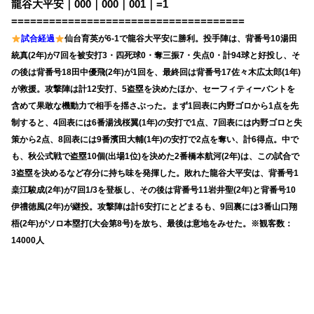
龍谷大平安｜000｜000｜001｜=1
=====================================
試合経過
仙台育英が6-1で龍谷大平安に勝利。投手陣は、背番号10湯田
統真(2年)が7回を被安打3・四死球0・奪三振7・失点0・計94球と好投し、そ
の後は背番号18田中優飛(2年)が1回を、最終回は背番号17佐々木広太郎(1年)
が救援。攻撃陣は計12安打、5盗塁を決めたほか、セーフィティーバントを
含めて果敢な機動力で相手を揺さぶった。まず1回表に内野ゴロから1点を先
制すると、4回表には6番湯浅桜翼(1年)の安打で1点、7回表には内野ゴロと失
策から2点、8回表には9番濱田大輔(1年)の安打で2点を奪い、計6得点。中で
も、秋公式戦で盗塁10個(出場1位)を決めた2番橋本航河(2年)は、この試合で
3盗塁を決めるなど存分に持ち味を発揮した。敗れた龍谷大平安は、背番号1
桒江駿成(2年)が7回1/3を登板し、その後は背番号11岩井聖(2年)と背番号10
伊禮徳風(2年)が継投。攻撃陣は計6安打にとどまるも、9回裏には3番山口翔
梧(2年)がソロ本塁打(大会第8号)を放ち、最後は意地をみせた。※観客数：
14000人