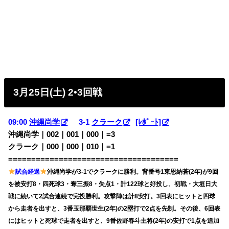
3月25日(土) 2•3回戦
09:00
沖縄尚学
3-1
クラーク
[ﾚﾎﾟｰﾄ]
沖縄尚学｜002｜001｜000｜=3
クラーク｜000｜000｜010｜=1
=====================================
試合経過
沖縄尚学が3-1でクラークに勝利。背番号1東恩納蒼(2年)が9回
を被安打8・四死球3・奪三振8・失点1・計122球と好投し、初戦・大垣日大
戦に続いて2試合連続で完投勝利。攻撃陣は計8安打。3回表にヒットと四球
から走者を出すと、3番玉那覇世生(2年)の2塁打で2点を先制。その後、6回表
にはヒットと死球で走者を出すと、9番佐野春斗主将(2年)の安打で1点を追加