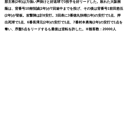
那主将(2年)は力強い声掛けと好送球で3投手を好リードした。敗れた大阪桐
蔭は、背番号10南恒誠(2年)が7回途中までを投げ、その後は背番号1前田悠伍
(2年)が登板。攻撃陣は計8安打。3回表に3番徳丸快晴(1年)の安打で1点、押
出死球で1点、6番長澤元(2年)の安打で1点、7番村本勇海(2年)の安打で1点を
奪い、序盤5点をリードするも最後は逆転を許した。※観客数：20000人