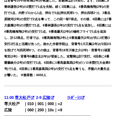
は背番号10中田有飛(2年)が救援した。攻撃陣は計14安打。まず、2回裏に8
番林謙吾(2年)の2塁打で1点を先制。続く3回裏には、4番髙橋海翔(2年)の安
打で1点、内野ゴロから1点、押出で3点(押出死球1つ、押出四球2つ)、3番岳
原陵河(2年)の安打で2点を奪って、この回一挙7得点。その後、4回裏には7番
大森燦(2年)の3塁打で1点、8番林謙吾(2年)の安打で1点を追加し、8回裏には
4番髙橋海翔(2年)の安打で1点、6番進藤天(2年)の犠牲フライで1点を追加
し、計12得点。打者では、4番髙橋海翔(2年)と6番進藤天(2年)が共に4打数3
安打2打点と活躍が光った。敗れた作新学院は、背番号1川又楓(2年)が2回2/3
を投げて与四死球8つ。その後は、背番号18市川春之介(2年)・背番号11福冨
竜世(2年)・背番号6磯圭太(2年)が登板した。攻撃陣は計7安打。4回表に4番
齋藤綾介(2年)の安打で1点、6回表に1番髙森風我(2年)のソロ本塁打(大会第9
号)で1点、8回表に1番髙森風我(2年)の安打で1点を奪うも、序盤の大量失点
が響いた。 ※観客数：4000人
11:00
専大松戸
2-9
広陵
[ﾚﾎﾟｰﾄ]
専大松戸 ｜010｜001｜000｜=2
広陵 ｜060｜200｜10x｜=9