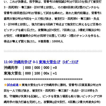
い、これが決勝点。投手陣は、背番号10南恒誠(2年)が7回1/3を投げて被安打
3・四死球2・奪三振8・計87球と好投し、その後8回表1死2塁のピンチから
背番号1前田悠伍(2年)が登板して試合を締めた。敗れた能代松陽は、背番号1
森岡大智(2年)が9回を一人で投げ抜き、被安打2・四死球4・奪三振5・失点
1・計99球と好投し、強力打線を5回終了時点まで無安打に抑えるなど圧巻の
ピッチングを繰り広げた。攻撃陣は計4安打。7回表には、3番虻川颯汰(2年)
が安打、4番齋藤舜介(2年)が四球で出塁して1死2・3塁のチャンスを作るも、
得点が奪えず競り負けた。※観客数：10000人
11:00
沖縄尚学
0-1
東海大菅生
[ﾚﾎﾟｰﾄ]
沖縄尚学 ｜000｜000｜000｜=0
東海大菅生｜000｜100｜00x｜=1
=====================================
試合経過
東海大菅生が1-0で沖縄尚学に勝利。背番号1日當直喜(2年)が9
回を一人で投げ抜き、被安打6・四死球3・奪三振7・失点0・計119球を力
投。守備陣が失策3を記録し、ピンチを背負う場面も粘り強いピッチングで沖
縄尚学の強力打線を完封した。攻撃陣は計6安打。4回裏に2番大舛凌央(2年)