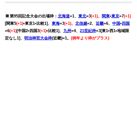
第95回記念大会の出場枠：
北海道
=1、
東北
=3
(+1)
、
関東
•
東京
=7
(+1)
[関東5
(+1)
•東京1•比較1]、
東海
=3
(+1)
、
北信越
=2、
近畿
=6、
中国
•
四国
=6
(+1)
[中国2•四国3
(+1)
•比較1]、
九州
=4、
21世紀枠
=3[東1•西1•地域限
定なし1]、
明治神宮大会枠
(近畿)=1。
(例年より枠がプラス)