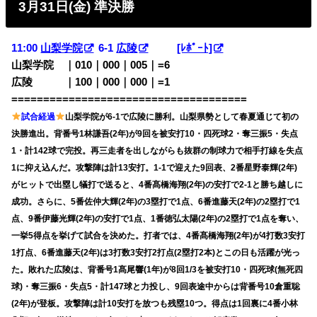
3月31日(金) 準決勝
11:00
山梨学院
6-1
広陵
[ﾚﾎﾟｰﾄ]
山梨学院 ｜010｜000｜005｜=6
広陵 ｜100｜000｜000｜=1
=====================================
試合経過
山梨学院が6-1で広陵に勝利。山梨県勢として春夏通じて初の
決勝進出。背番号1林謙吾(2年)が9回を被安打10・四死球2・奪三振5・失点
1・計142球で完投。再三走者を出しながらも抜群の制球力で相手打線を失点
1に抑え込んだ。攻撃陣は計13安打。1-1で迎えた9回表、2番星野泰輝(2年)
がヒットで出塁し犠打で送ると、4番髙橋海翔(2年)の安打で2-1と勝ち越しに
成功。さらに、5番佐仲大輝(2年)の3塁打で1点、6番進藤天(2年)の2塁打で1
点、9番伊藤光輝(2年)の安打で1点、1番徳弘太陽(2年)の2塁打で1点を奪い、
一挙5得点を挙げて試合を決めた。打者では、4番髙橋海翔(2年)が4打数3安打
1打点、6番進藤天(2年)は3打数3安打2打点(2塁打2本)とこの日も活躍が光っ
た。敗れた広陵は、背番号1髙尾響(1年)が8回1/3を被安打10・四死球(無死四
球)・奪三振6・失点5・計147球と力投し、9回表途中からは背番号10倉重聡
(2年)が登板。攻撃陣は計10安打を放つも残塁10つ。得点は1回裏に4番小林