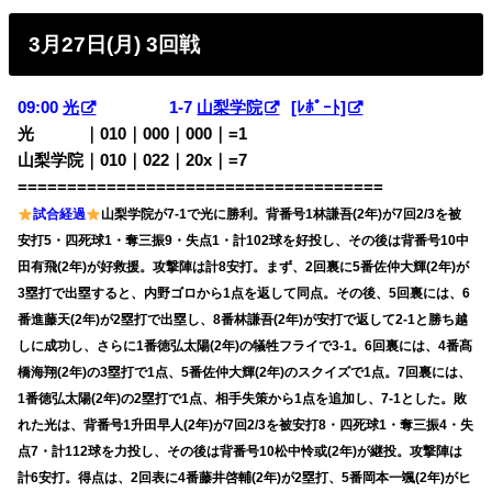
3月27日(月) 3回戦
09:00
光
1-7
山梨学院
[ﾚﾎﾟｰﾄ]
光 ｜010｜000｜000｜=1
山梨学院｜010｜022｜20x｜=7
=====================================
試合経過
山梨学院が7-1で光に勝利。背番号1林謙吾(2年)が7回2/3を被
安打5・四死球1・奪三振9・失点1・計102球を好投し、その後は背番号10中
田有飛(2年)が好救援。攻撃陣は計8安打。まず、2回裏に5番佐仲大輝(2年)が
3塁打で出塁すると、内野ゴロから1点を返して同点。その後、5回裏には、6
番進藤天(2年)が2塁打で出塁し、8番林謙吾(2年)が安打で返して2-1と勝ち越
しに成功し、さらに1番徳弘太陽(2年)の犠牲フライで3-1。6回裏には、4番髙
橋海翔(2年)の3塁打で1点、5番佐仲大輝(2年)のスクイズで1点。7回裏には、
1番徳弘太陽(2年)の2塁打で1点、相手失策から1点を追加し、7-1とした。敗
れた光は、背番号1升田早人(2年)が7回2/3を被安打8・四死球1・奪三振4・失
点7・計112球を力投し、その後は背番号10松中怜或(2年)が継投。攻撃陣は
計6安打。得点は、2回表に4番藤井啓輔(2年)が2塁打、5番岡本一颯(2年)がヒ