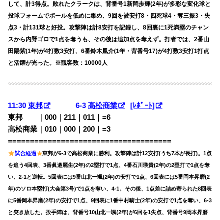
して、計3得点。敗れたクラークは、背番号1新岡歩輝(2年)が多彩な変化球と
投球フォームでボールを低めに集め、9回を被安打8・四死球4・奪三振3・失
点3・計131球と好投。攻撃陣は計8安打を記録し、8回裏に1死満塁のチャン
スから内野ゴロで1点を奪うも、その後は追加点を奪えず。打者では、2番山
田陽紫(1年)が4打数3安打、6番鈴木凰介(1年・背番号17)が4打数3安打1打点
と活躍が光った。※観客数：10000人
11:30
東邦
6-3
高松商業
[ﾚﾎﾟｰﾄ]
東邦 ｜000｜211｜011｜=6
高松商業｜010｜000｜200｜=3
=====================================
試合経過
東邦が6-3で高松商業に勝利。攻撃陣は計12安打(うち7本が長打)。1点
を追う4回表、3番眞邉麗生(2年)の2塁打で1点、4番石川瑛貴(2年)の2塁打で1点を奪
い、2-1と逆転。5回表には9番山北一颯(2年)の安打で1点、6回表には5番岡本昇磨(2
年)のソロ本塁打(大会第3号)で1点を奪い、4-1。その後、1点差に詰め寄られた8回表
に5番岡本昇磨(2年)の安打で1点、9回表に1番中村騎士(2年)の安打で1点を奪い、6-3
と突き放した。投手陣は、背番号10山北一颯(2年)が6回を1失点、背番号9岡本昇磨