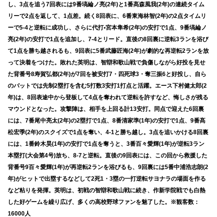
し、3点を追う7回表には9番塙綸ノ亮(2年)と1番髙森風我(2年)の連続タイム
リーで2点を返して、1点差。続く8回表に、6番東海林智(2年)の2点タイムリ
ーで5-4と逆転に成功し、さらに代打•宮本隼希(2年)の安打で1点、9番塙綸ノ
亮(2年)の安打で1点を追加し、7-4とリード。直後の8回裏に逆転3ランを浴び
て1点を勝ち越されるも、9回表に5番武藤匠海(2年)が劇的な再逆転2ランを放
って決着をつけた。敗れた英明は、智辯和歌山戦で負傷しながら好投を見せ
た背番号8寿賀弘都(2年)が7回を被安打7・四死球3・奪三振6と好投し、自ら
のバットでは先制2塁打を含む5打数3安打1打点と活躍。エース下村健太郎(2
年)は、8回表途中から登板して4点を奪われて逆転を許すなど、悔しさが残る
マウンドとなった。攻撃陣は、相手を上回る計13安打。同点で迎えた6回裏
には、7番尾中亮太(2年)の2塁打で1点、8番清家準(1年)の安打で1点、9番髙
松宏季(2年)のスクイズで1点を奪い、4-1と勝ち越し。3点を追いかける8回裏
には、1番鈴木昊(1年)の安打で1点を奪うと、3番百々愛輝(1年)が逆転3ラン
本塁打(大会第4号)放ち、8-7と逆転。直後の9回表には、この回から救援した
背番号9百々愛輝(1年)が再逆転2ランを浴びるも、9回裏には5番中浦浩志朗(2
年)がヒットで出塁するなどして2死1・3塁の一打逆転サヨナラの場面を作る
など粘りを発揮。英明は、初戦の智辯和歌山戦に続き、作新学院戦でも白熱
した好ゲームを繰り広げ、多くの高校野球ファンを魅了した。※観客数：
16000人