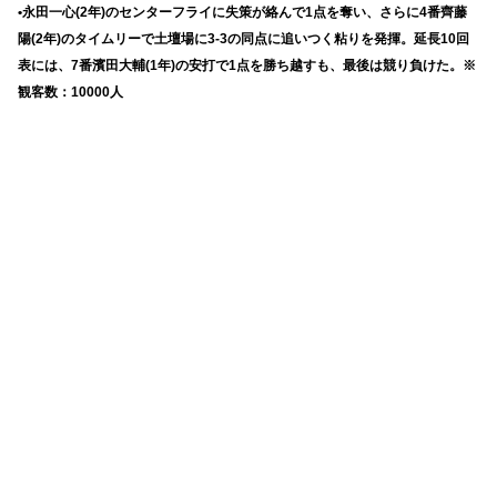
•永田一心(2年)のセンターフライに失策が絡んで1点を奪い、さらに4番齊藤
陽(2年)のタイムリーで土壇場に3-3の同点に追いつく粘りを発揮。延長10回
表には、7番濱田大輔(1年)の安打で1点を勝ち越すも、最後は競り負けた。※
観客数：10000人