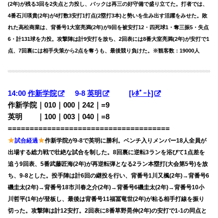
(2年)が残る3回を2失点と力投し、バックは再三の好守備で盛り立てた。打者では、
4番石川瑛貴(2年)が4打数3安打1打点(2塁打3本)と勢いを生み出す活躍をみせた。敗
れた高松商業は、背番号1大室亮満(2年)が9回を被安打12・四死球1・奪三振5・失点
6・計131球を力投。攻撃陣は計9安打を放ち、2回表には8番大室亮満(2年)が安打で1
点、7回裏には相手失策から2点を奪うも、最後競り負けた。※観客数：19000人
14:00
作新学院
9-8
英明
[ﾚﾎﾟｰﾄ]
作新学院｜010｜000｜242｜=9
英明 ｜100｜003｜040｜=8
=====================================
試合経過
作新学院が9-8で英明に勝利。ベンチ入りメンバー18人全員が
出場する総力戦で壮絶な試合を制した。8回裏に逆転3ランを浴びて1点差を
追う9回表、5番武藤匠海(2年)が再逆転弾となる2ラン本塁打(大会第5号)を放
ち、9-8とした。投手陣は計6回の継投を行い、背番号1川又楓(2年)→背番号6
磯圭太(2年)→背番号18市川春之介(2年)→背番号6磯圭太(2年)→背番号10小
川哲平(1年)が登板し、最後は背番号11福冨竜世(2年)が粘る相手打線を振り
切った。攻撃陣は計12安打。2回表に8番草野晃伸(2年)の安打で1-1の同点と