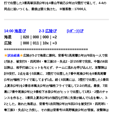
打で出塁した3番髙塚涼丞(2年)を4番山平統己(2年)が2塁打で返して、4-4の
同点に追いつくも、最後は競り負けた。 ※観客数：17000人
14:00
海星
2-3
広陵
[ﾚﾎﾟｰﾄ]
海星 ｜020｜000｜000｜=2
広陵 ｜000｜011｜10x｜=3
=====================================
試合経過
広陵が3-2で海星に勝利。背番号1髙尾響(1年)が9回を一人で投
げ抜き、被安打6・四死球4・奪三振10・失点2・計155球で完投。中盤の6回
以降は、相手打線にヒットを与えず、チームに流れを呼び込んだ。攻撃陣は
計9安打。2点を追う5回裏に、3塁打で出塁した7番中尾湊(2年)を8番髙尾響
(1年)が犠牲フライで返してまず1点。続く6回裏には、3塁打で出塁した1番田
上夏衣(2年)を2番谷本颯太(2年)が犠牲フライで返して2-2の同点。最後、7回
裏に7番中尾湊(2年)と9番松下水音(2年)がヒットで出塁して1死1・2塁のチャ
ンスを作ると、1番田上夏衣(2年)の強烈な打球に失策が絡んで1点を奪い、3-
2とした。敗れた海星は、背番号1吉田翔(2年)が6回2/3を被安打8・四死球1・
奪三振3・失点3と力投し、その後は背番号10髙野颯波(2年)が登板。攻撃陣は