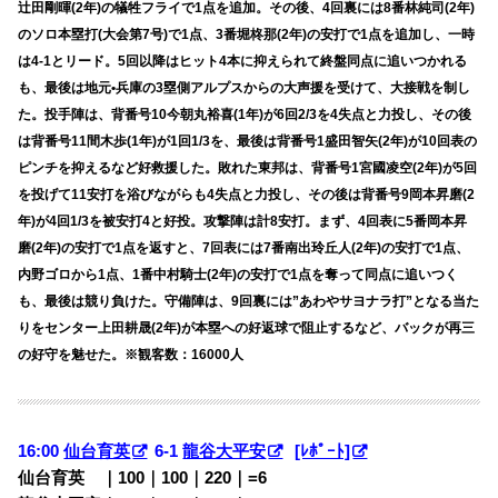
辻田剛暉(2年)の犠牲フライで1点を追加。その後、4回裏には8番林純司(2年)
のソロ本塁打(大会第7号)で1点、3番堀柊那(2年)の安打で1点を追加し、一時
は4-1とリード。5回以降はヒット4本に抑えられて終盤同点に追いつかれる
も、最後は地元•兵庫の3塁側アルプスからの大声援を受けて、大接戦を制し
た。投手陣は、背番号10今朝丸裕喜(1年)が6回2/3を4失点と力投し、その後
は背番号11間木歩(1年)が1回1/3を、最後は背番号1盛田智矢(2年)が10回表の
ピンチを抑えるなど好救援した。敗れた東邦は、背番号1宮國凌空(2年)が5回
を投げて11安打を浴びながらも4失点と力投し、その後は背番号9岡本昇磨(2
年)が4回1/3を被安打4と好投。攻撃陣は計8安打。まず、4回表に5番岡本昇
磨(2年)の安打で1点を返すと、7回表には7番南出玲丘人(2年)の安打で1点、
内野ゴロから1点、1番中村騎士(2年)の安打で1点を奪って同点に追いつく
も、最後は競り負けた。守備陣は、9回裏には”あわやサヨナラ打”となる当た
りをセンター上田耕晟(2年)が本塁への好返球で阻止するなど、バックが再三
の好守を魅せた。※観客数：16000人
16:00
仙台育英
6-1
龍谷大平安
[ﾚﾎﾟｰﾄ]
仙台育英 ｜100｜100｜220｜=6