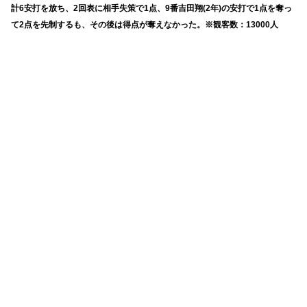
計6安打を放ち、2回表に相手失策で1点、9番吉田翔(2年)の安打で1点を奪っ
て2点を先制するも、その後は得点が奪えなかった。※観客数：13000人