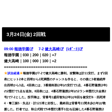
3月24日(金) 2回戦
09:00
報徳学園
7-2
健大高崎
[ﾚﾎﾟｰﾄ]
報徳学園｜030｜200｜020｜=7
健大高崎｜100｜000｜100｜=2
=====================================
試合経過
報徳学園が7-2で健大高崎に勝利。攻撃陣は計11安打。まず2回
表にヒット2本と四球から2死満塁のチャンスを作ると、その後に3者連続押
出四球から3点。4回表には、3番堀柊那(2年)の安打で1点、4番石野蓮授(2年)
の2塁打で1点を追加。8回表には、4番石野蓮授(2年)の2ラン本塁打(大会第2
号)で7-2とした。投手陣は、背番号1盛田智矢(2年)が8回を被安打6・四死球
4・奪三振5・失点2・計121球と好投し、最終回は背番号11間木歩(1年)が救
援した。打者では、秋公式戦で5本塁打(選手1位)を記録した4番石野蓮授(2