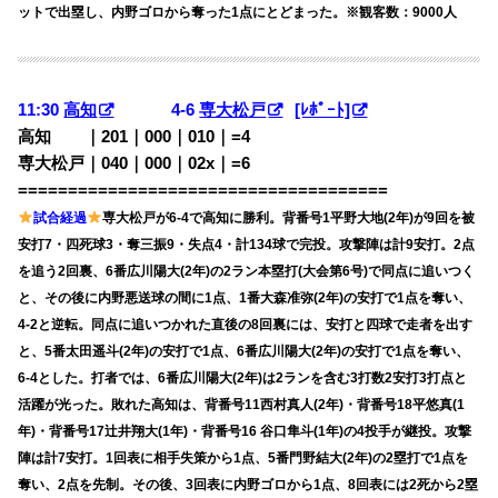
ットで出塁し、内野ゴロから奪った1点にとどまった。※観客数：9000人
11:30
高知
4-6
専大松戸
[ﾚﾎﾟｰﾄ]
高知 ｜201｜000｜010｜=4
専大松戸｜040｜000｜02x｜=6
=====================================
試合経過
専大松戸が6-4で高知に勝利。背番号1平野大地(2年)が9回を被
安打7・四死球3・奪三振9・失点4・計134球で完投。攻撃陣は計9安打。2点
を追う2回裏、6番広川陽大(2年)の2ラン本塁打(大会第6号)で同点に追いつく
と、その後に内野悪送球の間に1点、1番大森准弥(2年)の安打で1点を奪い、
4-2と逆転。同点に追いつかれた直後の8回裏には、安打と四球で走者を出す
と、5番太田遥斗(2年)の安打で1点、6番広川陽大(2年)の安打で1点を奪い、
6-4とした。打者では、6番広川陽大(2年)は2ランを含む3打数2安打3打点と
活躍が光った。敗れた高知は、背番号11西村真人(2年)・背番号18平悠真(1
年)・背番号17辻井翔大(1年)・背番号16 谷口隼斗(1年)の4投手が継投。攻撃
陣は計7安打。1回表に相手失策から1点、5番門野結大(2年)の2塁打で1点を
奪い、2点を先制。その後、3回表に内野ゴロから1点、8回表には2死から2塁