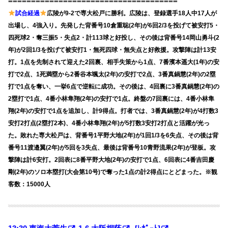
=====================================
試合経過
広陵が9-2で専大松戸に勝利。広陵は、登録選手18人中17人が
出場し、4強入り。先発した背番号10倉重聡(2年)が6回2/3を投げて被安打5・
四死球2・奪三振5・失点2・計113球と好投し、その後は背番号14岡山勇斗(2
年)が2回1/3を投げて被安打1・無死四球・無失点と好救援。攻撃陣は計13安
打。1点を先制されて迎えた2回裏、相手失策から1点、7番濱本遥大(1年)の安
打で2点、1死満塁から2番谷本颯太(2年)の安打で2点、3番真鍋慧(2年)の2塁
打で1点を奪い、一挙6点で逆転に成功。その後は、4回裏に3番真鍋慧(2年)の
2塁打で1点、4番小林隼翔(2年)の安打で1点。終盤の7回裏には、4番小林隼
翔(2年)の安打で1点を追加し、計9得点。打者では、3番真鍋慧(2年)が4打数3
安打2打点(2塁打2本)、4番小林隼翔(2年)が5打数3安打2打点と活躍が光っ
た。敗れた専大松戸は、背番号1平野大地(2年)が1回1/3を6失点、その後は背
番号11渡邉翼(2年)が5回を3失点、最後は背番号10青野流果(2年)が登板。攻
撃陣は計6安打。2回表に8番平野大地(2年)の安打で1点、6回表に4番吉田慶
剛(2年)のソロ本塁打(大会第10号)で奪った1点の計2得点にとどまった。※観
客数：15000人