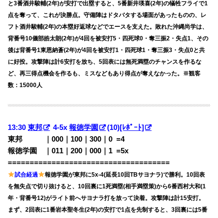
と3番酒井駿輔(2年)が安打で出塁すると、5番新井瑛喜(2年)の犠牲フライで1
点を奪って、これが決勝点。守備陣はドタバタする場面があったものの、レ
フト酒井駿輔(2年)の本塁好返球などでエースを支えた。敗れた沖縄尚学は、
背番号10儀部皓太朗(2年)が4回を被安打5・四死球0・奪三振2・失点1、その
後は背番号1東恩納蒼(2年)が4回を被安打1・四死球1・奪三振3・失点0と共
に好投。攻撃陣は計6安打を放ち、5回表には無死満塁のチャンスを作るな
ど、再三得点機会を作るも、ミスなどもあり得点が奪えなかった。※観客
数：15000人
13:30
東邦
4-5x
報徳学園
(10)
[ﾚﾎﾟｰﾄ]
東邦 ｜000｜100｜300｜0
0
=4
報徳学園 ｜011｜200｜000｜1
0
=5x
=====================================
試合経過
報徳学園が東邦に5x-4(延長10回TBサヨナラ)で勝利。10回表
を無失点で切り抜けると、10回裏に1死満塁(相手満塁策)から6番西村大和(1
年・背番号12)がライト前へサヨナラ打を放って決着。攻撃陣は計15安打。
まず、2回表に1番岩本聖冬生(2年)の安打で1点を先制すると、3回裏には5番