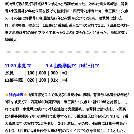
年)が5打数3安打3打点(2ラン含む)と活躍が光った。敗れた健大高崎は、背番
号1小玉湧斗(2年)が7回を投げて被安打8・四死球7(押出3つ)・奪三振5・失点
5、その後は背番号10加藤達哉(2年)が2回を投げて2失点。攻撃陣は計6安
打、盗塁0個。得点は、1回裏に4番箱山遥人(1年)の安打で1点、7回裏に代打•
團之原樹(2年)の犠牲フライで奪った1点の計2得点にとどまった。※観客数：
8000人
11:30
氷見
1-4
山梨学院
[ﾚﾎﾟｰﾄ]
氷見 ｜100｜000｜000｜=1
山梨学院｜020｜100｜01x｜=4
=====================================
試合経過
山梨学院が4-1で氷見(21世紀枠)に勝利。背番号1林謙吾(2年)が
9回を被安打7・四死球0(無死四球)・奪三振5・失点1・計119球と好投し、こ
れで初戦・東北戦に続いて2試合連続で完投勝利。攻撃陣は計6安打。2回裏
に4番岳原陵河(2年)が3塁打で出塁すると、5番進藤天(2年)の安打で1点、7番
大森燦(2年)の安打で1点を奪い、2-1と逆転。その後、4回裏には相手失策か
ら1点、8回裏には6番佐仲大輝(2年)のスクイズで1点を追加し、4-1とした。