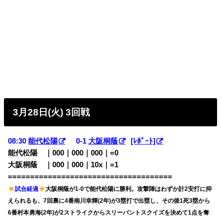
3月28日(火) 3回戦
08:30
能代松陽
0-1
大阪桐蔭
[ﾚﾎﾟｰﾄ]
能代松陽 ｜000｜000｜000｜=0
大阪桐蔭 ｜000｜000｜10x｜=1
=====================================
試合経過
大阪桐蔭が1-0で能代松陽に勝利。攻撃陣はわずか計2安打に抑
えられるも、7回裏に4番南川幸輝(2年)が3塁打で出塁し、その後1死3塁から
6番村本勇海(2年)が2ストライクからスリーバントスクイズを決めて1点を奪