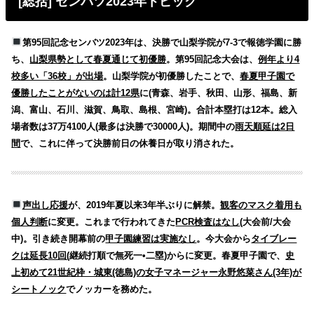
[総括] センバツ2023年トピック
第95回記念センバツ2023年は、決勝で山梨学院が7-3で報徳学園に勝
ち、
山梨県勢として春夏通じて初優勝
。
第95回記念大会は、
例年より4
校多い「36校」が出場
。山梨学院が初優勝したことで、
春夏甲子園で
優勝したことがないのは計12県
に(青森、岩手、秋田、山形、福島、新
潟、富山、石川、滋賀、鳥取、島根、宮崎)。合計本塁打は12本。総入
場者数は37万4100人(最多は決勝で30000人)。期間中の
雨天順延は2日
間
で、これに伴って決勝前日の休養日が取り消された。
声出し応援
が、2019年夏以来3年半ぶりに解禁。
観客のマスク着用も
個人判断
に変更。これまで行われてきた
PCR検査はなし
(大会前/大会
中)。引き続き開幕前の
甲子園練習は実施なし
。今大会から
タイブレー
クは延長10回(
継続打順で無死一•二塁)からに変更。
春夏甲子園で、
史
上初めて21世紀枠・城東(徳島)の女子マネージャー永野悠菜さん(3年)が
シートノック
でノッカーを務めた。