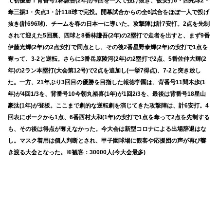
て初優勝！背番号1林謙吾(2年)が9回を一人で投げ抜き、被安打6・四死球2・
奪三振3・失点3・計118球で完投。開幕試合からの全6試合をほぼ一人で投げ
抜き(計696球)、チームを春の日本一に導いた。攻撃陣は計7安打。2点を先制
されて迎えた5回裏、四球と8番林謙吾(2年)の2塁打で走者を出すと、まず9番
伊藤光輝(2年)の2点安打で同点とし、その後2番星野泰輝(2年)の安打で1点を
奪って、3-2と逆転。さらに3番岳原陵河(2年)の2塁打で2点、5番佐仲大輝(2
年)の2ラン本塁打(大会第12号)で2点を追加し(一挙7得点)、7-2と突き放し
た。一方、21年ぶり3回目の優勝を目指した報徳学園は、背番号11間木歩(1
年)が4回1/3を、背番号10今朝丸裕喜(1年)が1回2/3を、最後は背番号18星山
豪汰(1年)が登板。ここまで劇的な逆転劇を演じてきた攻撃陣は、計6安打。4
回表にボークから1点、6番西村大和(1年)の安打で1点を奪って2点を先制する
も、その後は得点が奪えなかった。今大会は新型コロナによる出場辞退はな
し。マスク着用は個人判断とされ、甲子園球場に観客や応援団の声が再び響
き渡る大会となった。※観客：30000人(今大会最多)