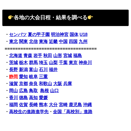
各地の大会日程・結果を調べる
・
センバツ
夏の甲子園
明治神宮
国体
U18
・
東北
関東
北信
東海
近畿
中国
四国
九州
===================================
・
北海道
青森
岩手
秋田
山形
宮城
福島
・
茨城
栃木
群馬
埼玉
山梨
千葉
東京
神奈川
・
長野
新潟
富山
石川
福井
・
静岡
愛知
岐阜
三重
・
滋賀
京都
奈良
和歌山
大阪
兵庫
・
岡山
広島
鳥取
島根
山口
・
香川
徳島
高知
愛媛
・
福岡
佐賀
長崎
熊本
大分
宮崎
鹿児島
沖縄
・
高校生の進路進学先
・
全国「高校別」進路