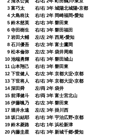
0
2 清水公貴 右/右 2年 町田鶴川•東京
0
3 富巧太 右/右 3年 城陽北城陽•京都
0
4 大島柊汰 右/右 2年 岡崎福岡•愛知
0
5 鈴木慈英 右/右 3年 磐田東
0
6 寺田樹生 右/右 3年 磐田福田
0
7 岩田大輔 左/左 2年 西尾•愛知
0
8 石川優吾 右/左 3年 富士鷹岡
0
9 松本倫弥 左/左 3年 袋井周南
10 池端勇輝 右/右 3年 磐田城山
11 山本翔己 右/右 3年 磐田東
12 下世健人 右/左 3年 京都大淀•京都
13 下世将人 右/右 3年 京都大淀•京都
14 深田舜 左/両 2年 袋井
15 前澤健斗 右/両 3年 富士宮北山
16 伊藤颯乃 右/左 3年 磐田東
17 堀井永遠 左/左 3年 掛川西
18 坂口結耶 右/右 3年 宇治広野•京都
19 鈴木菱路 右/右 1年 浜松新津
20 内藤圭星 右/右 3年 新城千郷•愛知