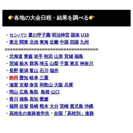
各地の大会日程・結果を調べる
・
センバツ
夏の甲子園
明治神宮
国体
U18
・
東北
関東
北信
東海
近畿
中国
四国
九州
===================================
・
北海道
青森
岩手
秋田
山形
宮城
福島
・
茨城
栃木
群馬
埼玉
山梨
千葉
東京
神奈川
・
長野
新潟
富山
石川
福井
・
静岡
愛知
岐阜
三重
・
滋賀
京都
奈良
和歌山
大阪
兵庫
・
岡山
広島
鳥取
島根
山口
・
香川
徳島
高知
愛媛
・
福岡
佐賀
長崎
熊本
大分
宮崎
鹿児島
沖縄
・
高校生の進路進学先
・
全国「高校別」進路