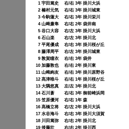
0
1 宇田篤史 右/右 3年 掛川大浜
0
2 榛村元気 右/右 3年 掛川城東
0
3 今駒蓮大 右/右 3年 掛川栄川
0
4 山﨑廉隼 右/右 2年 袋井南
0
5 谷口大容 右/左 3年 掛川大浜
0
6 石山楽 右/左 3年 掛川北
0
7 平尾優成 右/右 3年 掛川桜が丘
0
8 藤澤周平 右/左 3年 掛川城東
0
9 敦賀瞳衣 右/右 3年 袋井
10 加藤敦也 右/右 2年 掛川東
11 山﨑絢友 右/右 3年 掛川原野谷
12 髙津唯斗 右/右 1年 掛川桜が丘
13 大隅悠真 左/左 3年 掛川北
14 石川蒼 右/右 3年 御前崎浜岡
15 笠原優河 右/右 1年 森
16 髙橋立将 右/左 2年 掛川大浜
17 水谷海斗 右/右 3年 掛川大須賀
18 川田篤弥 右/右 2年 掛川北
19 後藤壮 右/右 2年 掛川西