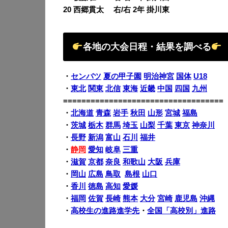
20 西郷貫太 右/右 2年 掛川東
各地の大会日程・結果を調べる
・
センバツ
夏の甲子園
明治神宮
国体
U18
・
東北
関東
北信
東海
近畿
中国
四国
九州
===================================
・
北海道
青森
岩手
秋田
山形
宮城
福島
・
茨城
栃木
群馬
埼玉
山梨
千葉
東京
神奈川
・
長野
新潟
富山
石川
福井
・
静岡
愛知
岐阜
三重
・
滋賀
京都
奈良
和歌山
大阪
兵庫
・
岡山
広島
鳥取
島根
山口
・
香川
徳島
高知
愛媛
・
福岡
佐賀
長崎
熊本
大分
宮崎
鹿児島
沖縄
・
高校生の進路進学先
・
全国「高校別」進路