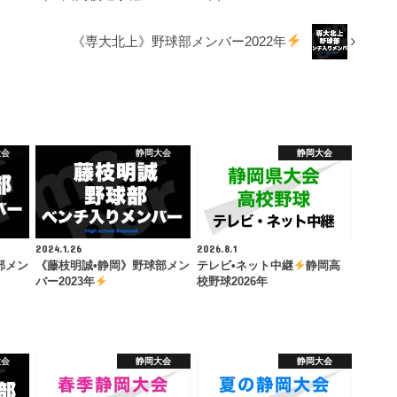
《専大北上》野球部メンバー2022年
大会
静岡大会
静岡大会
2024.1.26
2026.8.1
部メン
《藤枝明誠•静岡》野球部メン
テレビ•ネット中継
静岡高
バー2023年
校野球2026年
大会
静岡大会
静岡大会