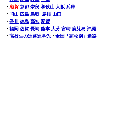
・
滋賀
京都
奈良
和歌山
大阪
兵庫
・
岡山
広島
鳥取
島根
山口
・
香川
徳島
高知
愛媛
・
福岡
佐賀
長崎
熊本
大分
宮崎
鹿児島
沖縄
・
高校生の進路進学先
・
全国「高校別」進路