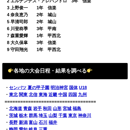
0
2 エルナンデス・アレハンドロ 3年 信楽
0
3 上野俊一 1年 信楽
0
4 奈良恵乃 2年 城山
0
5 早清司郎 2年 城山
0
6 川登柊季 3年 甲南
0
7 森重愛輝 1年 甲西北
0
8 大久保皐 3年 信楽
0
9 守田翔光 1年 甲西北
各地の大会日程・結果を調べる
・
センバツ
夏の甲子園
明治神宮
国体
U18
・
東北
関東
北信
東海
近畿
中国
四国
九州
===================================
・
北海道
青森
岩手
秋田
山形
宮城
福島
・
茨城
栃木
群馬
埼玉
山梨
千葉
東京
神奈川
・
長野
新潟
富山
石川
福井
・
静岡
愛知
岐阜
三重