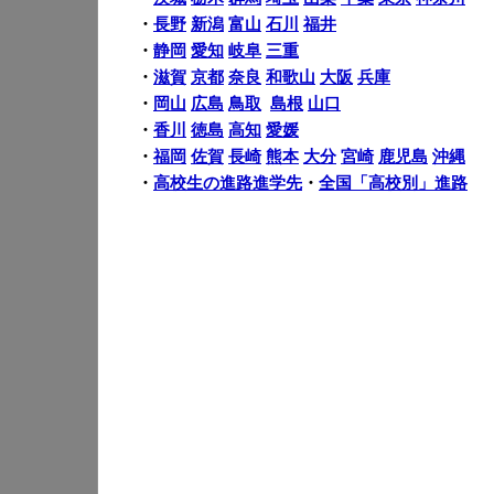
・
長野
新潟
富山
石川
福井
・
静岡
愛知
岐阜
三重
・
滋賀
京都
奈良
和歌山
大阪
兵庫
・
岡山
広島
鳥取
島根
山口
・
香川
徳島
高知
愛媛
・
福岡
佐賀
長崎
熊本
大分
宮崎
鹿児島
沖縄
・
高校生の進路進学先
・
全国「高校別」進路