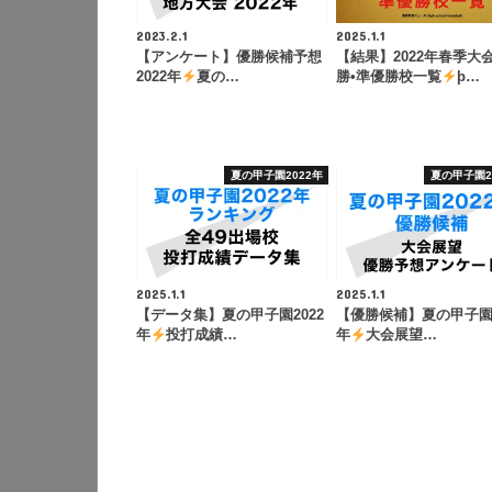
2023.2.1
2025.1.1
【アンケート】優勝候補予想
【結果】2022年春季大会
2022年
夏の…
勝•準優勝校一覧
þ…
夏の甲子園2022年
夏の甲子園2
2025.1.1
2025.1.1
【データ集】夏の甲子園2022
【優勝候補】夏の甲子園2
年
投打成績…
年
大会展望…