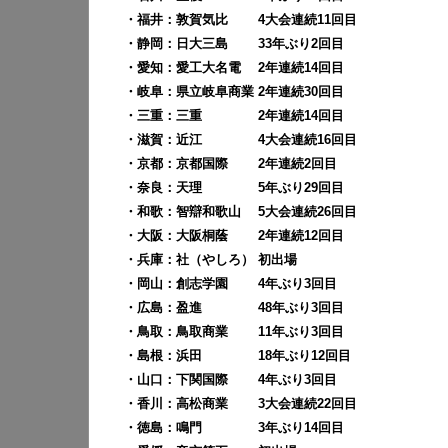
・福井：
敦賀気比
4大会連続11回目
・静岡：
日大三島
33年ぶり2回目
・愛知：愛工大名電 2年連続14回目
・岐阜：
県立岐阜商業
2年連続30回目
・三重：
三重
2年連続14回目
・滋賀：
近江
4大会連続16回目
・京都：
京都国際 2
年連続2回目
・奈良：
天理
5年ぶり29回目
・和歌：
智辯和歌山
5大会連続26回目
・大阪：
大阪桐蔭
2年連続12回目
・兵庫：社（やしろ）
初出場
・岡山：創志学園
4年ぶり3回目
・広島：
盈進 48年ぶり3回目
・鳥取：
鳥取商業
11年ぶり3回目
・島根：
浜田
18年ぶり12回目
・山口：
下関国際
4年ぶり3回目
・香川：
高松商業
3大会連続22回目
・徳島：
鳴門
3年ぶり14回目