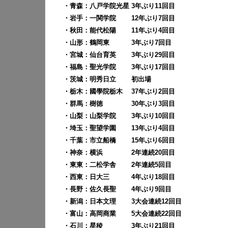
・青森：
八戸学院光星
3年ぶり11回目
・岩手：
一関学院
12年ぶり7回目
・秋田：能代松陽
11年ぶり4回目
・山形：
鶴岡東 3
年ぶり7回目
・宮城：
仙台育英 3
年ぶり29回目
・福島：
聖光学院
3年ぶり17回目
・茨城：
明秀日立
初出場
・栃木：國學院栃木 37年ぶり2回目
・群馬：
樹徳 30年ぶり3回目
・山梨：
山梨学院 3年ぶり10回目
・埼玉：
聖望学園
13年ぶり4回目
・千葉：
市立船橋
15年ぶり6回目
・神奈：
横浜
2年連続20回目
・東東：二松学舎 2年連続5回目
・西東：日大三 4年ぶり18回目
・長野：佐久長聖 4年ぶり9回目
・新潟：
日本文理
3大会連続12回目
・富山：
高岡商業
5大会連続22回目
・石川：
星稜
3年ぶり21回目