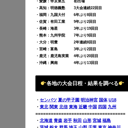
・愛媛：帝京第五 初出場
・高知：明徳義塾
3大会連続
22回目
・福岡：
九国大付 6年ぶり8
回目
・佐賀：
有田工業
9年ぶり2回目
・長崎：海星
3年ぶり19回目
・熊本：
九州学院 7年ぶり9
回目
・大分：明豊 2年連続8回目
・宮崎：
富島
3年ぶり2回目
・鹿児：鹿児島実業 4年ぶり20回目
・沖縄：
興南 4年ぶり13回目
各地の大会日程・結果を調べる
・
センバツ
夏の甲子園
明治神宮
国体
U18
・
東北
関東
北信
東海
近畿
中国
四国
九州
===================================
・
北海道
青森
岩手
秋田
山形
宮城
福島
・
茨城
栃木
群馬
埼玉
山梨
千葉
東京
神奈川