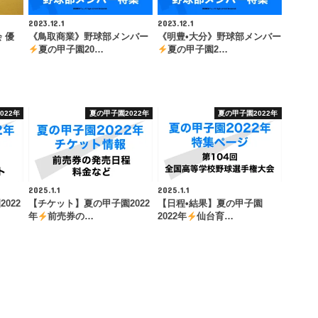
2023.12.1
2023.12.1
 優
《鳥取商業》野球部メンバー
《明豊•大分》野球部メンバー
夏の甲子園20…
夏の甲子園2…
022年
夏の甲子園2022年
夏の甲子園2022年
2025.1.1
2025.1.1
022
【チケット】夏の甲子園2022
【日程•結果】夏の甲子園
年
前売券の…
2022年
仙台育…