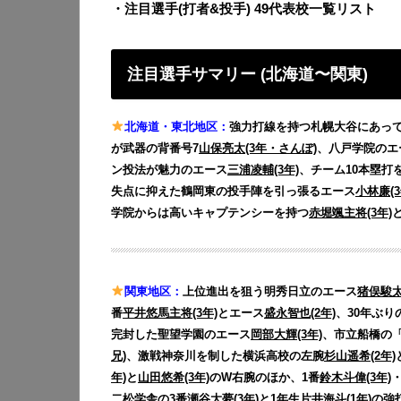
・注目選手(打者&投手) 49代表校一覧リスト
注目選手サマリー (北海道〜関東)
北海道・東北地区：
強力打線を持つ札幌大谷にあって
が武器の背番号7
山保亮太(3年・さんぽ)
、八戸学院のエ
ン投法が魅力のエース
三浦凌輔(3年)
、チーム10本塁打
失点に抑えた鶴岡東の投手陣を引っ張るエース
小林廉(3
学院からは高いキャプテンシーを持つ
赤堀颯主将(3年)
関東地区：
上位進出を狙う明秀日立のエース
猪俣駿太
番
平井悠馬主将(3年)
とエース
盛永智也(2年)
、30年ぶり
完封した聖望学園のエース
岡部大輝(3年)
、市立船橋の
兄)
、激戦神奈川を制した横浜高校の左腕
杉山遥希(2年)
年)
と
山田悠希(3年)
のW右腕のほか、1番
鈴木斗偉(3年)
・
二松学舎の3番
瀬谷大夢(3年)
と1年生
片井海斗(1年)
の強