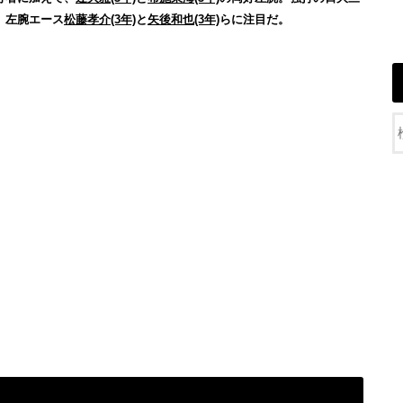
、左腕エース
松藤孝介(3年)
と
矢後和也(3年)
らに注目だ。