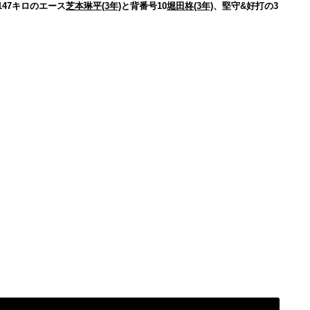
47キロのエース
芝本琳平(3年)
と背番号10
堀田柊(3年)
、堅守&好打の3