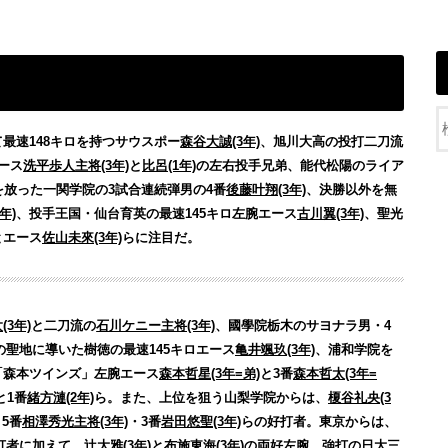
最速148キロを持つサウスポー
森谷大誠(3年)
、旭川大高の投打二刀流
ース
洗平歩人主将(3年)
と
比呂(1年)
の左右投手兄弟、能代松陽のライア
を放った一関学院の3試合連続弾男の4番
後藤叶翔(3年)
、決勝以外を無
年)
、投手王国・仙台育英の最速145キロ左腕エース
古川翼(3年)
、聖光
とエース
佐山未來(3年)
らに注目だ。
(3年)
と二刀流の
石川ケニー主将(3年)
、國學院栃木のサヨナラ男・4
の聖地に導いた樹徳の最速145キロエース
亀井颯玖(3年)
、浦和学院を
「森本ツインズ」左腕エース
森本哲星(3年=弟)
と3番
森本哲太(3年=
と1番
緒方漣(2年)
ら。
また、上位を狙う山梨学院からは、
榎谷礼央(3
5番
相澤秀光主将(3年)
・3番
岩田悠聖(3年)
らの好打者。東京からは、
打者に加えて、
辻大雅(3年)
と
布施東海(3年)
の両好左腕。強打の日大三