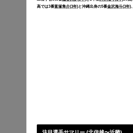
高では3番
富塚隼介(3年)
と沖縄出身の5番
金沢海斗(3年)
注目選手サマリー (北信越〜近畿)