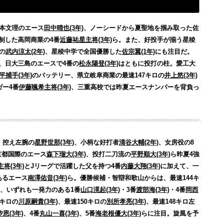
日本文理のエース
田中晴也(3年)
、ノーシードから夏聖地を掴み取った佐
制した高岡商業の4番
近藤祐星主将(3年)
ら。また、好投手が揃う星稜
の
武内涼太(2年)
、星稜中学で全国優勝した
佐宗翼(1年)
にも注目だ。
、日大三島のエースで4番の
松永陽登(3年)
はともに投打の柱。愛工大
平捕手(3年)
のバッテリー、県立岐阜商業の最速147キロの
井上悠(3年)
ガー4番
伊藤颯希主将(3年)
、三重高校では昨夏エースナンバーを背負っ
、控え左腕の
星野世那(3年)
、小柄な好打者
清谷大輔(2年)
、女房役の8
京都国際のエース
森下瑠大(3年)
、投打二刀流の
平野順大(3年)
ら昨夏4強
将(3年)
とJリーグで活躍した父を持つ4番
内藤大翔(3年)
に加えて、一
あるエース
南澤佑音(3年)
ら。優勝候補・智辯和歌山からは、最速144キ
、いずれも一発力のある1番
山口滉起(3年)
・3番
渡部海(3年)
・4番
岡西
8キロの
川原嗣貴(3年)
、最速150キロの
別所孝亮(3年)
、最速148キロ左
恩(3年)
、4番
丸山一喜(3年)
、5番
海老根優大(3年)
らに注目。旋風を予