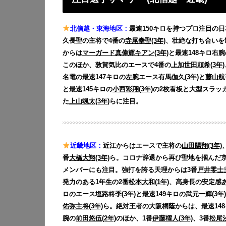
北信越・東海地区：
最速150キロを持つプロ注目の
久長聖の主将で4番の
寺尾拳聖(3年)
、壮絶な打ち合いを
からは
マーガード真偉輝キアン(3年)
と最速148キロ右腕
このほか、敦賀気比のエースで4番の
上加世田頼希(3年)
名電の最速147キロの左腕エース
有馬伽久(3年)
と
藤山航
と最速145キロの
小西彩翔(3年)
の2枚看板と大型スラッ
た
上山颯太(3年)
らに注目。
近畿地区：
近江からはエースで主将の
山田陽翔(3年)
番
大橋大翔(3年)
ら。コロナ辞退から再び聖地を掴んだ
メンバーにも注目。強打を誇る天理からは3番
戸井零士主
発力のある1年生の2番
松本大和(1年)
、高身長の安定感
ロのエース
塩路柊季(3年)
と最速149キロの
武元一輝(3年)
佑弥主将(3年)
ら。絶対王者の大阪桐蔭からは、最速14
腕の
前田悠伍(2年)
のほか、1番
伊藤櫂人(3年)
、3番
松尾汐