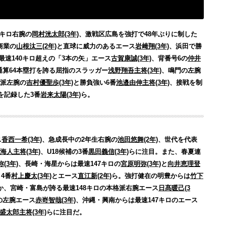
7キロ右腕の
岡村洸太郎(3年)
、激戦区広島を強打で48年ぶりに制した
商業の
山根汰三(2年)
と直球に威力のあるエース
岩﨑翔(3年)
、浜田で勝
最速140キロ超えの「3本の矢」エース
古賀康誠(3年)
、背番号6の
仲井
算64本塁打を誇る屈指のスラッガー
浅野翔吾主将(3年)
、鳴門の左腕
派左腕の
吉村優聖歩(3年)
と勝負強い6番
池邉由伸主将(3年)
、接戦を制
を記録した3番
岩来太陽(3年)
ら。
ス
香西一希(3年)
、急成長中の2年生右腕の
池田悠舞(2年)
、世代を代表
海人主将(3年)
、U18候補の3番
黒田義信(3年)
らに注目。また、春夏連
(3年)
、長崎・海星からは最速147キロの
宮原明弥(3年)
と
向井恵理登
4番
村上慶太(3年)
とエース
直江新(2年)
ら。強打健在の明豊からは
竹下
か、宮崎・富島が誇る最速148キロの本格派右腕エース
日髙暖己(3
の左腕エース
赤嵜智哉(3年)
、沖縄・興南からは最速147キロのエース
盛太郎主将(3年)
らに注目だ。