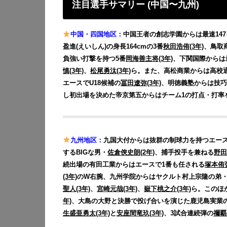
注目選手サマリー (中国〜九州)
中国・四国地区：
中国王者の創志学園からは最速14
盈進(えいしん)の身長164cmの3番
秋田浩侑(3年)
、鳥取
負強い打撃を持つ5番
岡海善主将(3年)
、下関国際からは
慎(3年)
、
松尾勇汰(3年)
ら。また、高松商業からは高校通
エースでU18候補の
冨田遼弥(3年)
、明徳義塾からは技巧
し初出場を決めた帝京第五からはチーム1の打点・打率
九州地区：
九国大付からは抜群の制球力を持つエー
するBIGな男・
佐倉俠史朗(2年)
、捕手投手を兼ねる
野田
続出場の有田工業からはエースで1番も任される
塚本侑弥
(3年)
のW右腕、九州学院からはヤクルト村上宗隆の弟・
聖人(3年)
、
宮崎元哉(3年)
、
嶽下桃之介(3年)
ら。このほ
年)
、大島の大野と決勝で投げ合いを演じた鹿児島実業
生盛亜勇太(3年)
と
安座間竜玖(3年)
、3試合連続弾の
禰覇